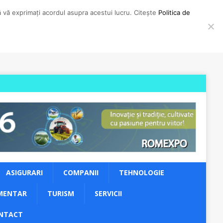
să vă exprimați acordul asupra acestui lucru. Citește
Politica de
ASIGURARI
COMPANII
TEHNOLOGIE
MENTAR
TURISM
SERVICII
NTACT