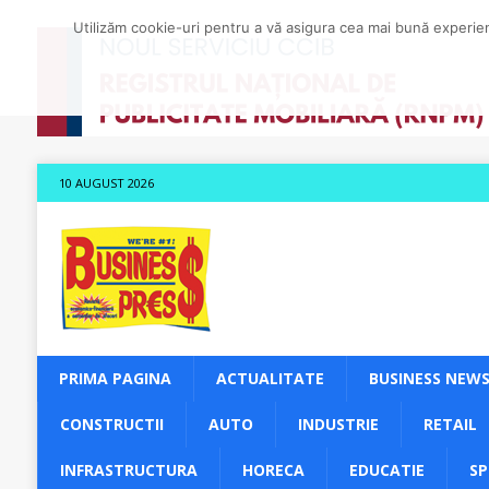
Utilizăm cookie-uri pentru a vă asigura cea mai bună experienț
10 AUGUST 2026
PRIMA PAGINA
ACTUALITATE
BUSINESS NEW
CONSTRUCTII
AUTO
INDUSTRIE
RETAIL
INFRASTRUCTURA
HORECA
EDUCATIE
S