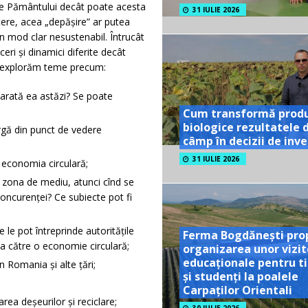
le Pământului decât poate acesta
31 IULIE 2026
tere, acea „depășire” ar putea
n mod clar nesustenabil. Întrucât
ri și dinamici diferite decât
a explorăm teme precum:
arată ea astăzi? Se poate
Cum transformă prod
biologice rezultatele 
argă din punct de vedere
câmp în decizii de inves
31 IULIE 2026
ă economia circulară;
in zona de mediu, atunci cînd se
concurenței? Ce subiecte pot fi
 le pot întreprinde autoritățile
Ferma Bogdănești pro
ia către o economie circulară;
organizarea unor vizit
educaționale pentru ti
n Romania și alte țări;
și studenți la poalele
Carpaților Orientali
rea deșeurilor și reciclare;