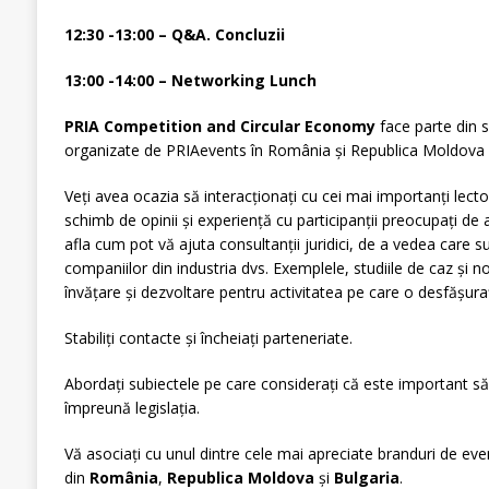
12:30 -13:00 – Q&A. Concluzii
13:00 -14:00 – Networking Lunch
PRIA Competition and Circular Economy
face parte din s
organizate de PRIAevents în România și Republica Moldova și
Veți avea ocazia să interacționați cu cei mai importanți lecto
schimb de opinii și experiență cu participanții preocupați de a
afla cum pot vă ajuta consultanții juridici, de a vedea care sun
companiilor din industria dvs. Exemplele, studiile de caz și n
învățare și dezvoltare pentru activitatea pe care o desfășuraț
Stabiliți contacte și încheiați parteneriate.
Abordați subiectele pe care considerați că este important s
împreună legislația.
Vă asociați cu unul dintre cele mai apreciate branduri de e
din
România
,
Republica Moldova
și
Bulgaria
.