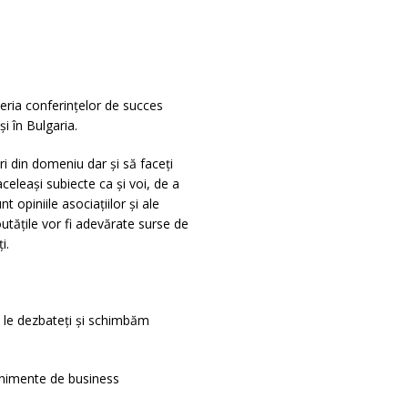
eria conferințelor de succes
 în Bulgaria.
ri din domeniu dar și să faceți
celeași subiecte ca și voi, de a
t opiniile asociațiilor și ale
outățile vor fi adevărate surse de
i.
ă le dezbateți și schimbăm
venimente de business