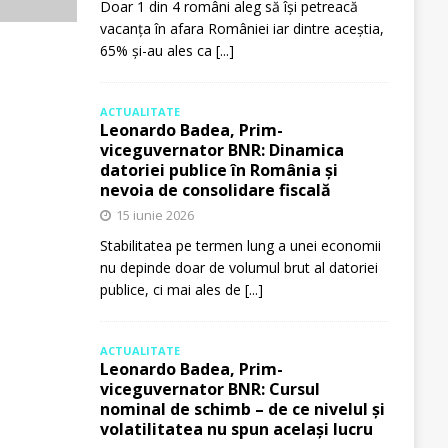
Doar 1 din 4 români aleg să își petreacă
vacanța în afara României iar dintre aceștia,
65% și-au ales ca
[...]
ACTUALITATE
Leonardo Badea, Prim-
viceguvernator BNR: Dinamica
datoriei publice în România și
nevoia de consolidare fiscală
15 iunie 2026
Stabilitatea pe termen lung a unei economii
nu depinde doar de volumul brut al datoriei
publice, ci mai ales de
[...]
ACTUALITATE
Leonardo Badea, Prim-
viceguvernator BNR: Cursul
nominal de schimb – de ce nivelul și
volatilitatea nu spun același lucru