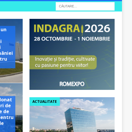
 un
i
i
mâniei
tru
e
donat
ACTUALITATE
ri de
e de
pentru
de