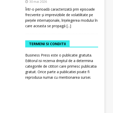
30 mai 2026
Într-o perioadă caracterizată prin episoade
frecvente și imprevizibile de volatilitate pe
piețele internaționale, înțelegerea modului în
care aceasta se propagă
[...]
TERMENI SI CONDITII
Business Press este o publicatie gratuita.
Editorul isi rezerva dreptul de a determina
categoriile de cititori care primesc publicatia
gratuit. Orice parte a publicatiei poate fi
reprodusa numai cu mentionarea sursei.