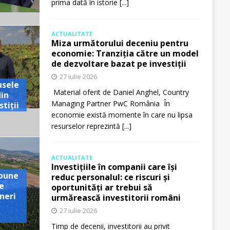
prima dată în istorie
[...]
ACTUALITATE
Miza următorului deceniu pentru
economie: Tranziția către un model
de dezvoltare bazat pe investiții
27 iulie 2026
usele
Material oferit de Daniel Anghel, Country
din
Managing Partner PwC România În
tiții
economie există momente în care nu lipsa
resurselor reprezintă
[...]
ACTUALITATE
Investițiile în companii care își
pune
reduc personalul: ce riscuri și
e
oportunități ar trebui să
neri
urmărească investitorii români
27 iulie 2026
Timp de decenii, investitorii au privit