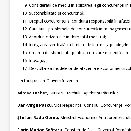
Considerații de mediu în aplicarea legii concurenței în
Sustenabilitate și concurență;
Dreptul concurenței și conduita responsabilă în afaceri
Care sunt problemele de concurență în managementul
Acorduri orizontale în domeniul mediului;
Integrarea verticală ca bariere de intrare și pe piețele l
Crearea de stimulente pentru o utilizare eficientă a res
Inovaţie;
Dezvoltarea modelelor de afaceri ale economiei circul
Lectorii pe care îi avem în vedere:
Mircea Fechet,
Ministrul Mediului Apelor și Pădurilor
Dan-Virgil Pascu,
Vicepreședinte, Consiliul Concurenței R
Ștefan-Radu Oprea,
Ministrul Economiei Antreprenoriatului
Florin Marian Spătaru
, Consilier de Stat, Guvernul Români