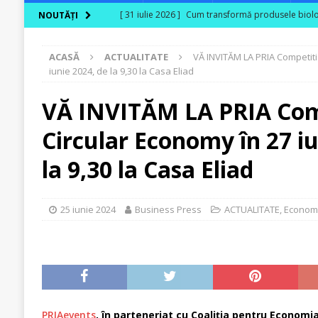
[ 31 iulie 2026 ]
Cum transformă produsele biologi
NOUTĂȚI
[ 30 iulie 2026 ]
Ferma Bogdănești propune organiz
ACASĂ
ACTUALITATE
VĂ INVITĂM LA PRIA Competiti
Carpaților Orientali
ACTUALITATE
iunie 2024, de la 9,30 la Casa Eliad
[ 30 iulie 2026 ]
Cinci ani de PPC blue
ACTUALI
VĂ INVITĂM LA PRIA Com
[ 29 iulie 2026 ]
CITR – Insolvențele din agricultu
Circular Economy în 27 iu
sunt în risc financiar
ACTUALITATE
[ 31 iulie 2026 ]
În agricultura de astăzi, fermieru
la 9,30 la Casa Eliad
25 iunie 2024
Business Press
ACTUALITATE
,
Econom
PRIAevents
, în parteneriat cu Coaliția pentru Economia