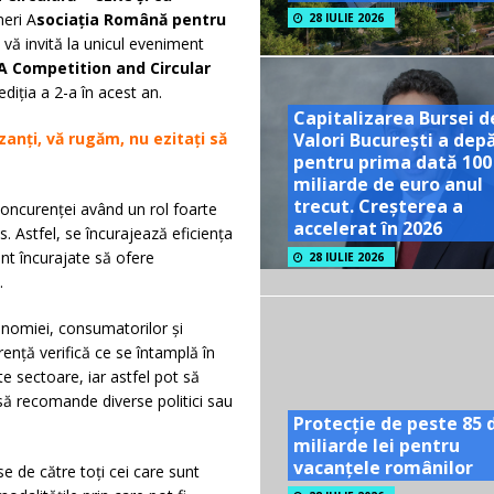
eri A
sociația Română pentru
28 IULIE 2026
, vă invită la unicul eveniment
A Competition and Circular
 ediția a 2-a în acest an.
Capitalizarea Bursei d
Valori București a dep
zanți, vă rugăm, nu ezitați să
pentru prima dată 100
miliarde de euro anul
trecut. Creșterea a
oncurenței având un rol foarte
accelerat în 2026
 Astfel, se încurajează eficiența
nt încurajate să ofere
28 IULIE 2026
.
onomiei, consumatorilor și
rență verifică ce se întamplă în
e sectoare, iar astfel pot să
 să recomande diverse politici sau
Protecție de peste 85 
miliarde lei pentru
vacanțele românilor
se de către toți cei care sunt