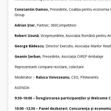
Constantin Damov,
Presedinte, Coaliția pentru economia 
Group
Adrian Șter
, Partner, 360Competition
Robert Uzună
, Vicepreședinte
,
Asociația Română pentru A
George Bădescu
, Director Executiv, Asociația Marilor Reț
Geanin Șerban
, Presedinte, Asociația OIREP Ambalaje
Reprezentanti companii reciclare, colectare
Moderator –
Raluca Voivozeanu
, CEO, PRIAevents
AGENDA:
9:30-10:00 – Înregistrarea participanților și Welcome 
10:00 -12:30 – Panel dezbateri: Concurența și economia