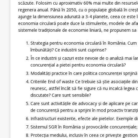
scăzute. Folosim cu aproximativ 60% mai multe din resurse
regenera anual. Până în 2050, cu o populație globală în creș
ajunge la dimensiunea adunată a 3-4 planete, ceea ce este î
economia circulară poate duce la stimulente, modele de aface
sistemele tradiționale de economie liniară, ne propunem s
Strategia pentru economia circulară în România. Cum 
îmbunătăți? Ce industrii sunt cuprinse?
În ce industrii și cazuri este nevoie de o analiză mai l
concurențial a pietei pentru economia circulară?
Modalități practice în care politica concurenței sprijin
Criteriile End of waste Ce trebuie să știe asociațiile d
reunesc, astfel încât să fie sigure că nu incalcă legea 
discutate? Care sunt sensibile?
Care sunt activitățile de advocacy și de aplicare pe care
de concurență pentru a sprijini în mod proactiv tranziț
Infrastructuri existente, efecte ale pietelor. Exemple di
Sistemul SGR în România și provocările concurențiale;
Protecția mediului, inclusiv în ceea ce privește gestiona