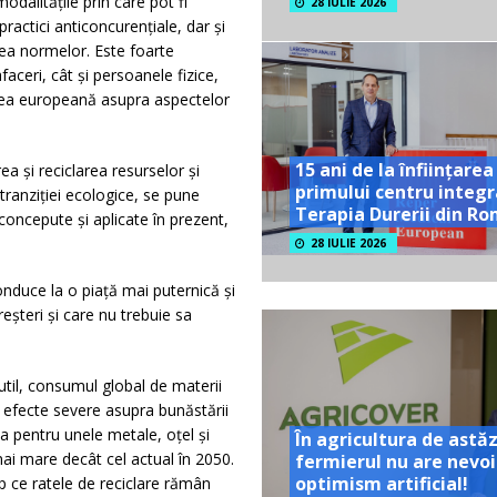
dalitățile prin care pot fi
28 IULIE 2026
practici anticoncurențiale, dar și
rea normelor. Este foarte
ceri, cât și persoanele fizice,
area europeană asupra aspectelor
15 ani de la înființarea
a și reciclarea resurselor și
primului centru integr
 tranziției ecologice, se pune
Terapia Durerii din R
 concepute și aplicate în prezent,
28 IULIE 2026
onduce la o piață mai puternică și
eșteri și care nu trebuie sa
util, consumul global de materii
 efecte severe asupra bunăstării
 pentru unele metale, oțel și
În agricultura de astăz
 mai mare decât cel actual în 2050.
fermierul nu are nevoi
optimism artificial!
p ce ratele de reciclare rămân