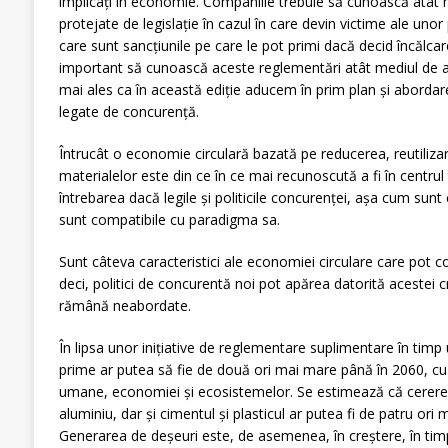
implicați în economie. Companiile trebuie să cunoască atât mo
protejate de legislație în cazul în care devin victime ale unor 
care sunt sancțiunile pe care le pot primi dacă decid încălca
important să cunoască aceste reglementări atât mediul de afa
mai ales ca în această ediție aducem în prim plan și abord
legate de concurență.
Întrucât o economie circulară bazată pe reducerea, reutilizare
materialelor este din ce în ce mai recunoscută a fi în centrul
întrebarea dacă legile și politicile concurenței, așa cum sunt
sunt compatibile cu paradigma sa.
Sunt câteva caracteristici ale economiei circulare care pot c
deci, politici de concurentă noi pot apărea datorită acestei cr
rămână neabordate.
În lipsa unor inițiative de reglementare suplimentare în timp 
prime ar putea să fie de două ori mai mare până în 2060, cu
umane, economiei și ecosistemelor. Se estimează că cererea
aluminiu, dar și cimentul și plasticul ar putea fi de patru ori
Generarea de deșeuri este, de asemenea, în creștere, în tim