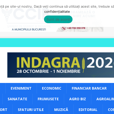
ă pe site-ul nostru. Dacă veți continua să utilizați acest site, trebuie 
confidențialitate
Sunt de acord
S
EVENIMENT
ECONOMIC
FINANCIAR BANCAR
SANATATE
FRUMUSETE
AGRO BIZ
AGROALI
PORT
SFATURI UTILE
MUZICĂ
EDITORIAL
CO