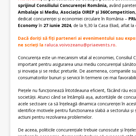
sprijinul Consiliului Concurenței România,
având pareten
Ambalaje si Mediu
,
Asociația OIREP și 360Competition
dedicat concurenței și economiei circulare în România –
PRI
Economy
în
27 iunie 2024
, de la 9,30 la Casa Eliad, aflat la
Dacă doriți să fiți parteneri ai evenimentului sau expo
ne scrieți la
raluca.voivozeanu@priaevents.ro
.
Concurența este un mecanism vital al economiei, Consiliul C
important pentru asigurarea unui mediu concurențial sănătos.
şi inovația şi se reduc preturile. De asemenea, companiile su
consumatorilor bunuri şi servicii în termenii cei mai favorabili
Piețele nu funcționează întotdeauna eficient, făcând rău ec
societății. Atunci când se întâmplă așa, autoritățile de concu
acele sectoare ca să înțeleagă dinamica concurenței în acest
identifice motivele pentru functionarea slabă a sectorului și
actiuni pentru rezolvarea problemelor.
De aceea, politicile concurențiale trebuie cunoscute și înțele