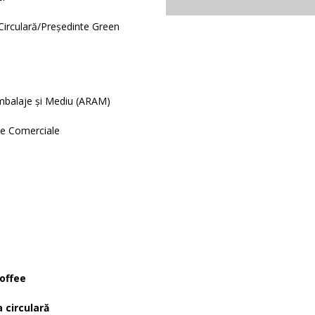
Circulară/Președinte Green
mbalaje și Mediu (ARAM)
ele Comerciale
Coffee
 circulară