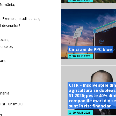
30 IULIE 2026
 România;
. Exemple, studii de caz;
 deșeurilor?
ocale;
urselor;
Cinci ani de PPC blue
30 IULIE 2026
are.
CITR – Insolvențele din
agricultură se dubleaz
omânia
S1 2026; peste 40% din
companiile mari din se
 și Turismului
sunt în risc financiar
29 IULIE 2026
ei