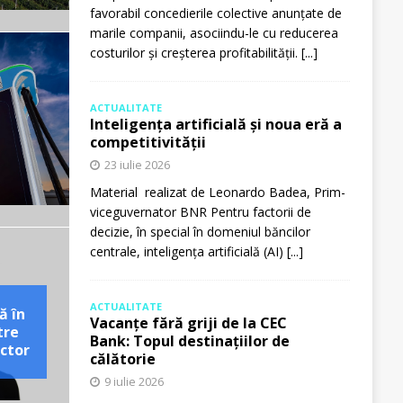
favorabil concedierile colective anunțate de
marile companii, asociindu-le cu reducerea
costurilor și creșterea profitabilității.
[...]
ACTUALITATE
Inteligența artificială și noua eră a
competitivității
23 iulie 2026
Material realizat de Leonardo Badea, Prim-
viceguvernator BNR Pentru factorii de
decizie, în special în domeniul băncilor
centrale, inteligența artificială (AI)
[...]
ACTUALITATE
ă în
Vacanțe fără griji de la CEC
tre
Bank: Topul destinațiilor de
ctor
călătorie
9 iulie 2026