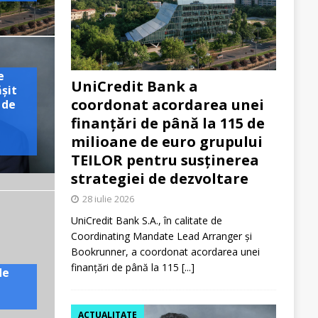
e
UniCredit Bank a
ășit
coordonat acordarea unei
 de
finanțări de până la 115 de
milioane de euro grupului
TEILOR pentru susținerea
strategiei de dezvoltare
28 iulie 2026
UniCredit Bank S.A., în calitate de
Coordinating Mandate Lead Arranger și
Bookrunner, a coordonat acordarea unei
finanțări de până la 115
[...]
de
ACTUALITATE