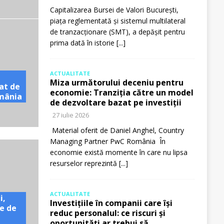
Capitalizarea Bursei de Valori București,
piața reglementată și sistemul multilateral
de tranzacționare (SMT), a depășit pentru
prima dată în istorie
[...]
ACTUALITATE
Miza următorului deceniu pentru
at de
economie: Tranziția către un model
omânia
de dezvoltare bazat pe investiții
27 iulie 2026
Material oferit de Daniel Anghel, Country
Managing Partner PwC România În
economie există momente în care nu lipsa
resurselor reprezintă
[...]
ACTUALITATE
i,
Investițiile în companii care își
e de
reduc personalul: ce riscuri și
oportunități ar trebui să