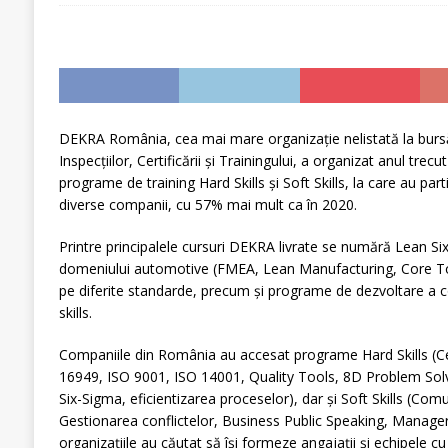
DEKRA România, cea mai mare organizaţie nelistată la bursă
Inspecțiilor, Certificării și Trainingului, a organizat anul tre
programe de training Hard Skills şi Soft Skills, la care au par
diverse companii, cu 57% mai mult ca în 2020.
Printre principalele cursuri DEKRA livrate se numără Lean Six
domeniului automotive (FMEA, Lean Manufacturing, Core Tool
pe diferite standarde, precum și programe de dezvoltare a co
skills.
Companiile din România au accesat programe Hard Skills (Cer
16949, ISO 9001, ISO 14001, Quality Tools, 8D Problem Solv
Six-Sigma, eficientizarea proceselor), dar şi Soft Skills (Com
Gestionarea conflictelor, Business Public Speaking, Manager
organizaţiile au căutat să îşi formeze angajaţii şi echipele cu