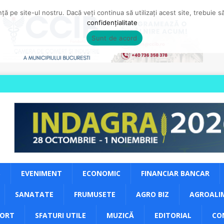
ă pe site-ul nostru. Dacă veți continua să utilizați acest site, trebuie 
confidențialitate
Sunt de acord
S
EVENIMENT
ECONOMIC
FINANCIAR BANCAR
SANATATE
FRUMUSETE
AGRO BIZ
AGROALI
PORT
SFATURI UTILE
MUZICĂ
EDITORIAL
CO