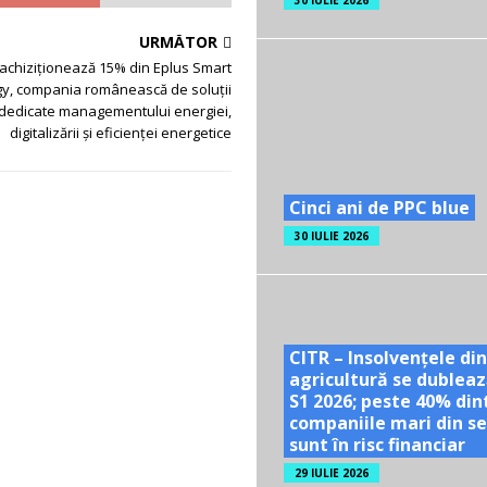
30 IULIE 2026
URMĂTOR
 achiziționează 15% din Eplus Smart
y, compania românească de soluţii
dedicate managementului energiei,
digitalizării și eficienței energetice
Cinci ani de PPC blue
30 IULIE 2026
CITR – Insolvențele din
agricultură se dubleaz
S1 2026; peste 40% din
companiile mari din se
sunt în risc financiar
29 IULIE 2026