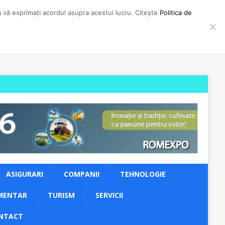
să vă exprimați acordul asupra acestui lucru. Citește
Politica de
ASIGURARI
COMPANII
TEHNOLOGIE
MENTAR
TURISM
SERVICII
NTACT