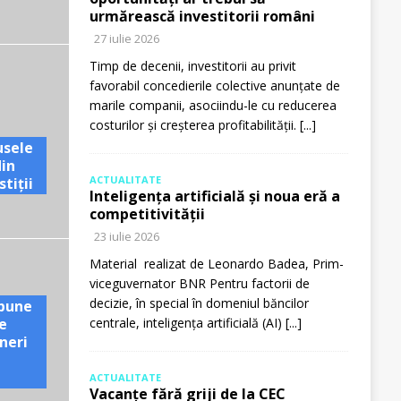
urmărească investitorii români
27 iulie 2026
Timp de decenii, investitorii au privit
favorabil concedierile colective anunțate de
marile companii, asociindu-le cu reducerea
costurilor și creșterea profitabilității.
[...]
usele
din
ACTUALITATE
tiții
Inteligența artificială și noua eră a
competitivității
23 iulie 2026
Material realizat de Leonardo Badea, Prim-
viceguvernator BNR Pentru factorii de
decizie, în special în domeniul băncilor
pune
e
centrale, inteligența artificială (AI)
[...]
neri
ACTUALITATE
Vacanțe fără griji de la CEC