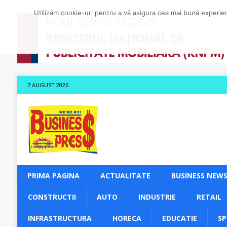
Utilizăm cookie-uri pentru a vă asigura cea mai bună experienț
7 AUGUST 2026
PRIMA PAGINA
ACTUALITATE
BUSINESS NEW
CONSTRUCTII
AUTO
INDUSTRIE
RETAIL
INFRASTRUCTURA
HORECA
EDUCATIE
S