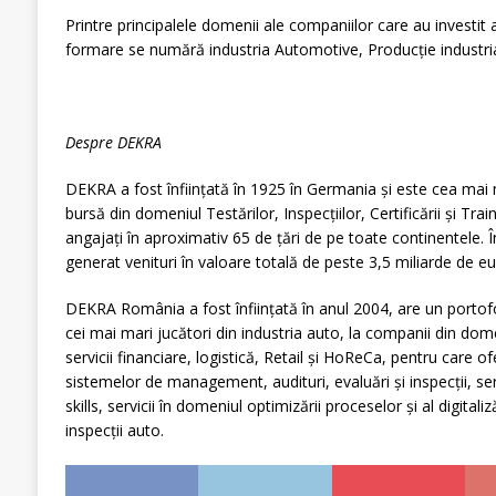
Printre principalele domenii ale companiilor care au investit
formare se numără industria Automotive, Producție industrial
Despre DEKRA
DEKRA a fost înființată în 1925 în Germania şi este cea mai 
bursă din domeniul Testărilor, Inspecțiilor, Certificării și Tra
angajaţi în aproximativ 65 de țări de pe toate continentele.
generat venituri în valoare totală de peste 3,5 miliarde de eu
DEKRA România a fost înființată în anul 2004, are un portofoli
cei mai mari jucători din industria auto, la companii din dome
servicii financiare, logistică, Retail și HoReCa, pentru care ofe
sistemelor de management, audituri, evaluări și inspecții, servi
skills, servicii în domeniul optimizării proceselor și al digitaliză
inspecții auto.