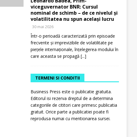
Leonardo Badea, Prim-
viceguvernator BNR: Cursul
nominal de schimb – de ce nivelul și
volatilitatea nu spun același lucru
30 mai 2026
Într-o perioadă caracterizată prin episoade
frecvente și imprevizibile de volatilitate pe
piețele internaționale, înțelegerea modului în
care aceasta se propagă
[...]
TERMENI SI CONDITII
Business Press este o publicatie gratuita.
Editorul isi rezerva dreptul de a determina
categoriile de cititori care primesc publicatia
gratuit. Orice parte a publicatiei poate fi
reprodusa numai cu mentionarea sursei.