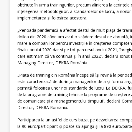
obţinute în urma trainingurilor, precum alinierea la cerinţele cl
înţelegerea metodologiilor, a standardelor de lucru, a noilor
implementarea şi folosirea acestora.
„Perioada pandemică a afectat destul de mult piaţa de training
doilea din 2020 când am avut o scădere destul de abruptă, 
mare a companiilor pentru investiţiile în creșterea competen
finalul anului 2020 dar şi pe tot parcursul anului 2021, înre
care estimăm că va continua și în anul 2022”, declară Ionuţ
Managing Director, DEKRA România.
„Piaţa de training din România începe să îşi revină la perioa
este caracterizată de dorinţa managerilor de a-şi forma ang
permită folosirea unor noi standarde de lucru. La DEKRA, fur
de la programe de training tehnice la programe de creștere
de comunicare și a managementului timpului”, declară Corne
Director, DEKRA România.
Participarea la un astfel de curs bazat pe dezvoltarea compe
la 90 euro/participant şi poate să ajungă şi la 890 euro/parti