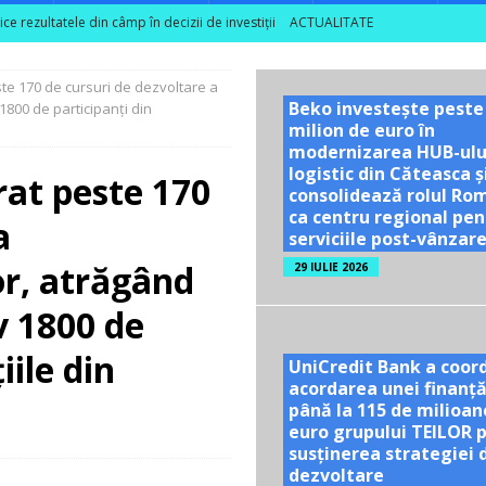
 rezultatele din câmp în decizii de investiții
ACTUALITATE
ea unor vizite educaționale pentru tineri și studenți la poalele
ste 170 de cursuri de dezvoltare a
Beko investește peste
800 de participanţi din
milion de euro în
TE
modernizarea HUB-ulu
ă se dublează în S1 2026; peste 40% dintre companiile mari din sector
logistic din Căteasca ș
rat peste 170
consolidează rolul Ro
ca centru regional pen
a
serviciile post-vânzar
nu are nevoie de optimism artificial!
ACTUALITATE
or, atrăgând
29 IULIE 2026
 1800 de
iile din
UniCredit Bank a coor
acordarea unei finanță
până la 115 de milioan
euro grupului TEILOR 
susținerea strategiei 
dezvoltare