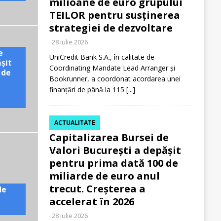
milioane de euro grupului
TEILOR pentru susținerea
strategiei de dezvoltare
28 iulie 2026
e
UniCredit Bank S.A., în calitate de
ășit
Coordinating Mandate Lead Arranger și
 de
Bookrunner, a coordonat acordarea unei
finanțări de până la 115
[...]
ACTUALITATE
Capitalizarea Bursei de
Valori București a depășit
pentru prima dată 100 de
miliarde de euro anul
trecut. Creșterea a
de
accelerat în 2026
28 iulie 2026