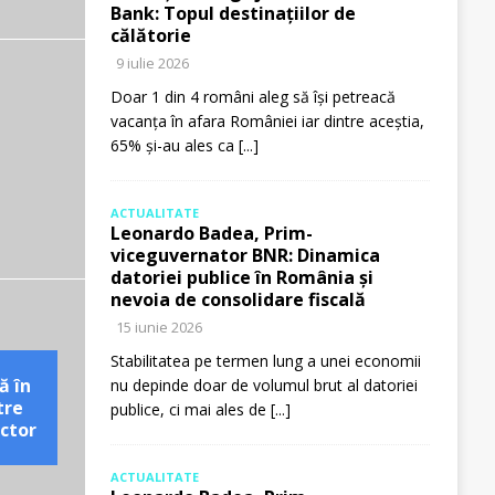
Bank: Topul destinațiilor de
călătorie
9 iulie 2026
Doar 1 din 4 români aleg să își petreacă
vacanța în afara României iar dintre aceștia,
65% și-au ales ca
[...]
ACTUALITATE
Leonardo Badea, Prim-
viceguvernator BNR: Dinamica
datoriei publice în România și
nevoia de consolidare fiscală
15 iunie 2026
Stabilitatea pe termen lung a unei economii
ă în
nu depinde doar de volumul brut al datoriei
tre
publice, ci mai ales de
[...]
ctor
ACTUALITATE