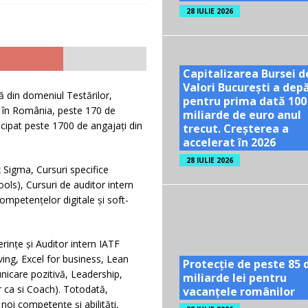
28 IULIE 2026
Capitalizarea Bursei d
Valori București a dep
 din domeniul Testărilor,
pentru prima dată 100
cut în România, peste 170 de
miliarde de euro anul
ticipat peste 1700 de angajaţi din
trecut. Creșterea a
accelerat în 2026
28 IULIE 2026
 Sigma, Cursuri specifice
s), Cursuri de auditor intern
mpetențelor digitale și soft-
ințe și Auditor intern IATF
ing, Excel for business, Lean
Protecție de peste 85 
unicare pozitivă, Leadership,
miliarde lei pentru
 ca si Coach). Totodată,
vacanțele românilor
 noi competenţe şi abilităţi,