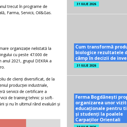
31 IULIE 2026
 anul trecut în programe de
ă, Farma, Servicii, Oil&Gas.
Cum transformă prod
mare organizație nelistată la
biologice rezultatele 
iningului cu peste 47.000 de
câmp în decizii de inves
 În anul 2021, grupul DEKRA a
31 IULIE 2026
ro.
u de clienți diversificat, de la
niul producției industriale,
ră servicii de certificare a
Ferma Bogdănești pro
cii de training tehnic și soft-
organizarea unor vizit
rii și nu în ultimul rând evaluări și
educaționale pentru ti
și studenți la poalele
Carpaților Orientali