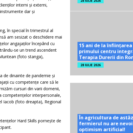
28 IULIE 2026
ienților interni și externi,
 instrumente dar şi
, în special în trimestrul al
însă am sesizat o deschidere mai
țelor angajaților începând cu
15 ani de la înființarea
gistrându-se un trend ascendent
primului centru integr
 Muntean (foto stanga),
Terapia Durerii din R
28 IULIE 2026
da de dinainte de pandemie şi
ajaţii cu competenţe care să le
nizăm cursuri din varii domenii,
 a competențelor interpersonale,
l Iacob (foto dreapta), Regional
În agricultura de astăz
tenţelor Hard Skills porneşte de
fermierul nu are nevoi
cipant.
optimism artificial!