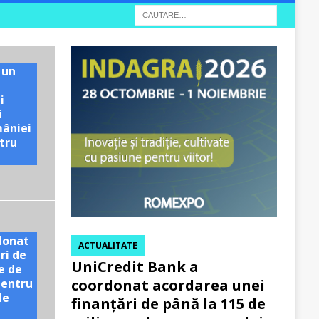
 un
i
i
mâniei
tru
e
donat
ACTUALITATE
ri de
UniCredit Bank a
e de
pentru
coordonat acordarea unei
de
finanțări de până la 115 de