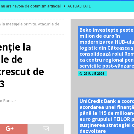
l nu are nevoie de optimism artificial!
ACTUALITATE
ce rezultatele din câmp în decizii de investiții
ACTUALITATE
la mesajele primite. Atacurile de
area unor vizite educaționale pentru tineri și studenți la poalele
Beko investește peste
milion de euro în
modernizarea HUB-ulu
nție la
TATE
logistic din Căteasca ș
consolidează rolul Ro
le de
ră se dublează în S1 2026; peste 40% dintre companiile mari din sector
ca centru regional pen
serviciile post-vânzar
crescut de
29 IULIE 2026
3
UniCredit Bank a coor
ar Bancar
acordarea unei finanță
până la 115 de milioan
euro grupului TEILOR 
susținerea strategiei 
dezvoltare