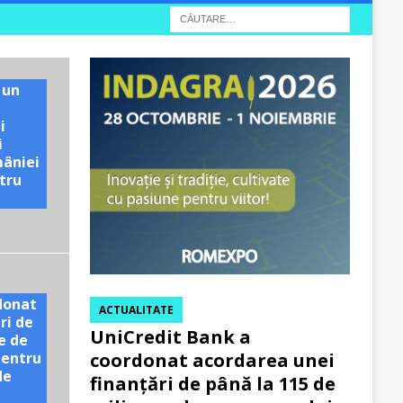
 un
i
i
mâniei
tru
e
donat
ACTUALITATE
ri de
UniCredit Bank a
e de
pentru
coordonat acordarea unei
de
finanțări de până la 115 de