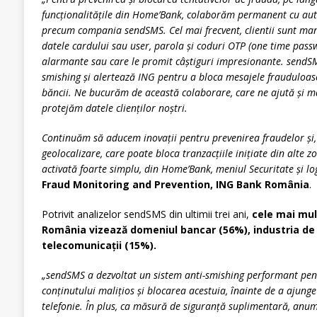
funcționalitățile din Home
’Bank,
colaborăm permanent cu autorit
precum compania sendSMS. Cel mai frecvent, clientii sunt mani
datele cardului sau user, parola și coduri OTP (one time pas
alarmante sau care le promit câștiguri impresionante. sendSMS
smishing și alertează ING pentru a bloca mesajele frauduloase,
băncii. Ne bucurăm de această colaborare, care ne ajută și mai
protejăm datele clienților noștri.
Continuăm să aducem inovații pentru prevenirea fraudelor și, 
geolocalizare, care poate bloca tranzacțiile inițiate din alte z
activată foarte simplu, din Home
’Bank,
meniul Securitate și lo
Fraud Monitoring and Prevention, ING Bank România
.
Potrivit analizelor sendSMS din ultimii trei ani,
cele mai mul
România vizează domeniul bancar (56%), industria de cu
telecomunicații (15%).
„sendSMS a dezvoltat un sistem anti-smishing performant pen
conținutului malițios și blocarea acestuia, înainte de a ajunge
telefonie. În plus, ca măsură de siguranță suplimentară, anum