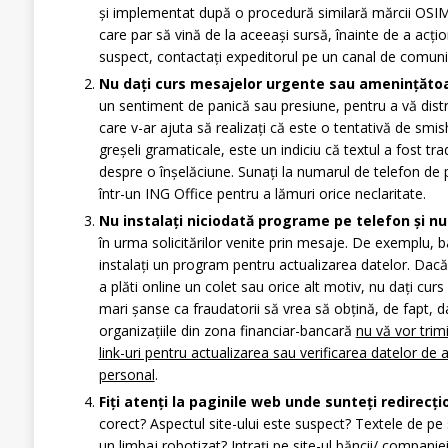
și implementat după o procedură similară mărcii OSI
care par să vină de la aceeași sursă, înainte de a acți
suspect, contactați expeditorul pe un canal de comunic
Nu dați curs mesajelor urgente sau amenințăto
un sentiment de panică sau presiune, pentru a vă dist
care v-ar ajuta să realizați că este o tentativă de smi
greșeli gramaticale, este un indiciu că textul a fost t
despre o înșelăciune. Sunați la numarul de telefon de 
într-un ING Office pentru a lămuri orice neclaritate.
Nu instalați niciodată programe pe telefon și n
în urma solicitărilor venite prin mesaje. De exemplu, 
instalați un program pentru actualizarea datelor. Dacă
a plăti online un colet sau orice alt motiv, nu dați cur
mari șanse ca fraudatorii să vrea să obțină, de fapt, da
organizațiile din zona financiar-bancară
nu vă vor trim
link-uri pentru actualizarea sau verificarea datelor de 
personal
.
Fiți atenți la paginile web unde sunteți redirecți
corect? Aspectul site-ului este suspect? Textele de pe 
un limbaj robotizat? Intrați pe site-ul băncii/ compani