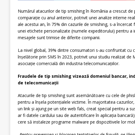
Numărul atacurilor de tip smishing în România a crescut de p
comparație cu anul anterior, potrivit unei analize interne rea
ale acestui an, în 75% din cazurile de smishing, s-a încercat fu
unei etichete personalizate (numele expeditorului) pentru a in
mesajele sunt trimise de diferite companii.
La nivel global, 39% dintre consumatori s-au confruntat cu c
înșelătorie prin SMS în 2023, potrivit unui studiu realizat 
asociație comercială din industria telecomunicațiilor.
Fraudele de tip smishing vizează domeniul bancar, indus
de telecomunicații
Atacurile de tip smishing sunt asemănătoare cu cele de phi
pentru a înșela potențialele victime. În majoritatea cazurilor,
un link și ajung pe un site web fals, creat special pentru a su
ar fi datele cardului sau de autentificare în aplicația bancară). Î
cere să instaleze programe malware pe dispozitivele lor mob
„Pentru prevenirea și blocarea tentativelor de fraudă, pe lângă