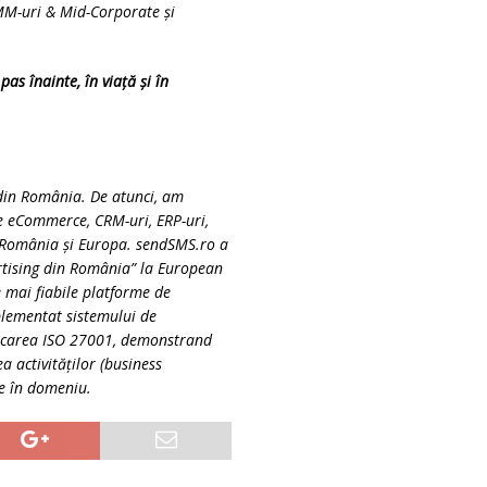
IMM-uri & Mid-Corporate și
as înainte, în viață și în
din România. De atunci, am
me eCommerce, CRM-uri, ERP-uri,
 România și Europa. sendSMS.ro a
tising din România” la European
 mai fiabile platforme de
plementat sistemului de
ficarea ISO 27001, demonstrand
 activităţilor (business
le în domeniu.