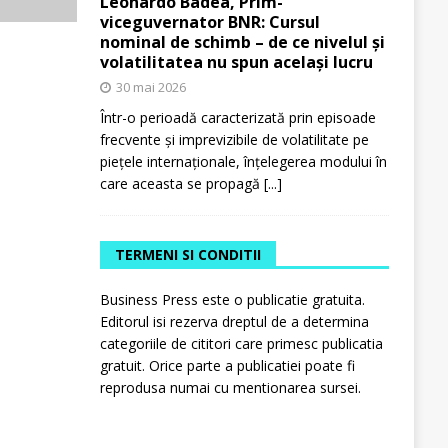
Leonardo Badea, Prim-
viceguvernator BNR: Cursul
nominal de schimb – de ce nivelul și
volatilitatea nu spun același lucru
30 mai 2026
Într-o perioadă caracterizată prin episoade
frecvente și imprevizibile de volatilitate pe
piețele internaționale, înțelegerea modului în
care aceasta se propagă
[...]
TERMENI SI CONDITII
Business Press este o publicatie gratuita.
Editorul isi rezerva dreptul de a determina
categoriile de cititori care primesc publicatia
gratuit. Orice parte a publicatiei poate fi
reprodusa numai cu mentionarea sursei.