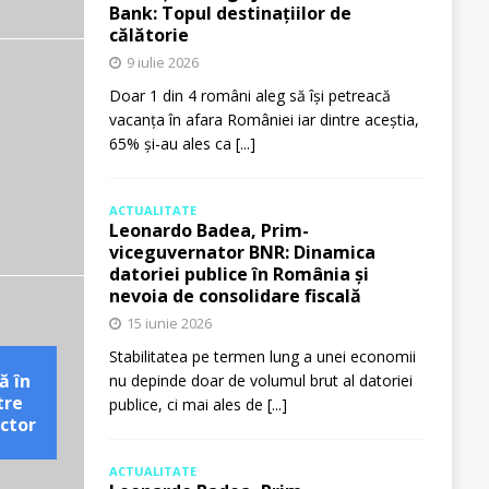
Bank: Topul destinațiilor de
călătorie
9 iulie 2026
Doar 1 din 4 români aleg să își petreacă
vacanța în afara României iar dintre aceștia,
65% și-au ales ca
[...]
ACTUALITATE
Leonardo Badea, Prim-
viceguvernator BNR: Dinamica
datoriei publice în România și
nevoia de consolidare fiscală
15 iunie 2026
Stabilitatea pe termen lung a unei economii
ă în
nu depinde doar de volumul brut al datoriei
tre
publice, ci mai ales de
[...]
ctor
ACTUALITATE