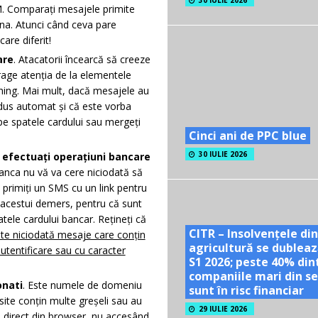
30 IULIE 2026
M. Comparați mesajele primite
ona. Atunci când ceva pare
are diferit!
are
. Atacatorii încearcă să creeze
rage atenția de la elementele
shing. Mai mult, dacă mesajele au
radus automat și că este vorba
pe spatele cardului sau mergeți
Cinci ani de PPC blue
30 IULIE 2026
u efectuați operațiuni bancare
banca nu vă va cere niciodată să
 primiți un SMS cu un link pentru
s acestui demers, pentru că sunt
tele cardului bancar. Rețineți că
CITR – Insolvențele din
ite niciodată mesaje care conțin
agricultură se dubleaz
autentificare sau cu caracter
S1 2026; peste 40% din
companiile mari din se
onati
. Este numele de domeniu
sunt în risc financiar
site conțin multe greșeli sau au
29 IULIE 2026
ei direct din browser, nu accesând