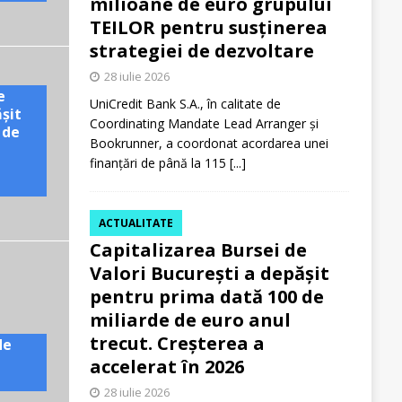
milioane de euro grupului
TEILOR pentru susținerea
strategiei de dezvoltare
28 iulie 2026
e
UniCredit Bank S.A., în calitate de
ășit
Coordinating Mandate Lead Arranger și
 de
Bookrunner, a coordonat acordarea unei
finanțări de până la 115
[...]
ACTUALITATE
Capitalizarea Bursei de
Valori București a depășit
pentru prima dată 100 de
miliarde de euro anul
trecut. Creșterea a
de
accelerat în 2026
28 iulie 2026