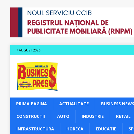
7 AUGUST 2026
PRIMA PAGINA
ACTUALITATE
BUSINESS NEW
CONSTRUCTII
AUTO
INDUSTRIE
RETAIL
INFRASTRUCTURA
HORECA
EDUCATIE
S