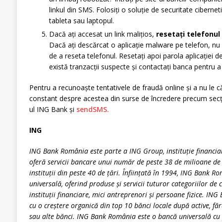
linkul din SMS. Folosiți o soluție de securitate cibernet
tableta sau laptopul.
Dacă ați accesat un link malițios,
resetați telefonul l
Dacă ați descărcat o aplicație malware pe telefon, nu 
de a reseta telefonul. Resetați apoi parola aplicației de
există tranzacții suspecte și contactați banca pentru 
Pentru a recunoaște tentativele de fraudă online și a nu le c
constant despre acestea din surse de încredere precum sec
ul ING Bank și
sendSMS.
ING
ING Bank România este parte a ING Group, instituție financia
oferă servicii bancare unui număr de peste 38 de milioane de c
instituții din peste 40 de țări. Înființată în 1994, ING Bank R
universală, oferind produse și servicii tuturor categoriilor de c
instituții financiare, mici antreprenori și persoane fizice. I
cu o creștere organică din top 10 bănci locale după active, fără 
sau alte bănci. ING Bank România este o bancă universală cu p