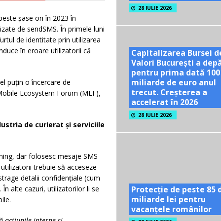
28 IULIE 2026
este șase ori în 2023 în
lizate de sendSMS. În primele luni
rtul de identitate prin utilizarea
duce în eroare utilizatorii că
Capitalizarea Bursei d
Valori București a dep
pentru prima dată 100
miliarde de euro anul
el puțin o încercare de
trecut. Creșterea a
de Mobile Ecosystem Forum (MEF),
accelerat în 2026
28 IULIE 2026
tria de curierat și serviciile
shing, dar folosesc mesaje SMS
 utilizatorii trebuie să acceseze
strage detalii confidențiale (cum
n alte cazuri, utilizatorilor li se
Protecție de peste 85 
miliarde lei pentru
ile.
vacanțele românilor
 acțiunile interne și