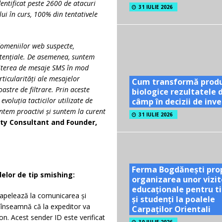
dentificat peste 2600 de atacuri
31 IULIE 2026
ui în curs, 100% din tentativele
domeniilor web suspecte,
otențiale. De asemenea, suntem
imiterea de mesaje SMS în mod
rticularități ale mesajelor
Cum transformă prod
stre de filtrare. Prin aceste
biologice rezultatele 
oluția tacticilor utilizate de
câmp în decizii de inves
ntem proactivi și suntem la curent
31 IULIE 2026
rity Consultant and Founder,
Ferma Bogdănești pro
elor de tip smishing:
organizarea unor vizit
educaționale pentru ti
apelează la comunicarea și
și studenți la poalele
 înseamnă că la expeditor va
Carpaților Orientali
n. Acest sender ID este verificat