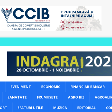
S
EVENIMENT
ECONOMIC
FINANCIAR BANCAR
SANATATE
FRUMUSETE
AGRO BIZ
AGROALI
PORT
SFATURI UTILE
MUZICĂ
EDITORIAL
CO