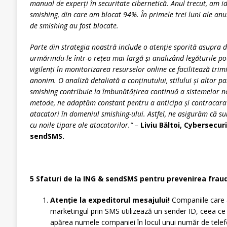
manual de experți în securitate cibernetică. Anul trecut, am i
smishing, din care am blocat 94%. În primele trei luni ale anul
de smishing au fost blocate.
Parte din strategia noastră include o atenție sporită asupra 
urmărindu-le într-o rețea mai largă și analizând legăturile p
vigilenți în monitorizarea resurselor online ce facilitează tr
anonim. O analiză detaliată a conținutului, stilului și altor pa
smishing contribuie la îmbunătățirea continuă a sistemelor noa
metode, ne adaptăm constant pentru a anticipa și contracara ev
atacatori în domeniul smishing-ului. Astfel, ne asigurăm că su
cu noile tipare ale atacatorilor.” –
Liviu Băltoi, Cybersecu
sendSMS.
5 Sfaturi de la ING & sendSMS pentru prevenirea fraud
Atenție la expeditorul mesajului!
Companiile care 
marketingul prin SMS utilizează un sender ID, ceea ce
apărea numele companiei în locul unui număr de telefo