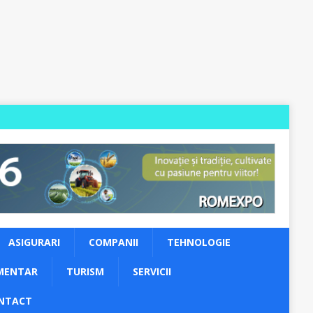
ASIGURARI
COMPANII
TEHNOLOGIE
MENTAR
TURISM
SERVICII
NTACT