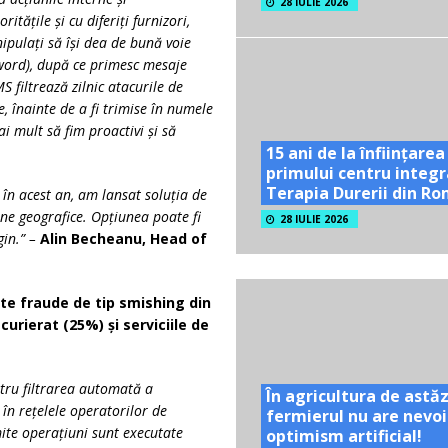
28 IULIE 2026
ățile și cu diferiți furnizori,
pulați să își dea de bună voie
sword), după ce primesc mesaje
 filtrează zilnic atacurile de
 înainte de a fi trimise în numele
 mult să fim proactivi și să
15 ani de la înființarea
primului centru integr
Terapia Durerii din R
în acest an, am lansat soluția de
one geografice. Opțiunea poate fi
28 IULIE 2026
gin.” –
Alin Becheanu, Head of
te fraude de tip smishing din
rierat (25%) și serviciile de
tru filtrarea automată a
În agricultura de astăz
 în rețelele operatorilor de
fermierul nu are nevoi
ite operațiuni sunt executate
optimism artificial!