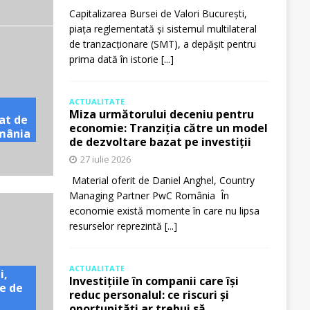
Capitalizarea Bursei de Valori București,
piața reglementată și sistemul multilateral
de tranzacționare (SMT), a depășit pentru
prima dată în istorie
[...]
ACTUALITATE
Miza următorului deceniu pentru
at de
economie: Tranziția către un model
omânia
de dezvoltare bazat pe investiții
27 iulie 2026
Material oferit de Daniel Anghel, Country
Managing Partner PwC România În
economie există momente în care nu lipsa
resurselor reprezintă
[...]
ACTUALITATE
i,
Investițiile în companii care își
e de
reduc personalul: ce riscuri și
oportunități ar trebui să