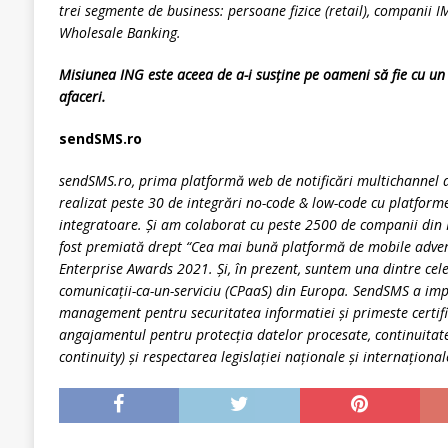
trei segmente de business: persoane fizice (retail), companii 
Wholesale Banking.
Misiunea ING este aceea de a-i susține pe oameni să fie cu un p
afaceri.
sendSMS.ro
sendSMS.ro, prima platformă web de notificări multichannel 
realizat peste 30 de integrări no-code & low-code cu platfor
integratoare. Și am colaborat cu peste 2500 de companii din
fost premiată drept “Cea mai bună platformă de mobile adver
Enterprise Awards 2021. Și, în prezent, suntem una dintre cele
comunicații-ca-un-serviciu (CPaaS) din Europa. SendSMS a im
management pentru securitatea informatiei şi primeste certi
angajamentul pentru protecţia datelor procesate, continuitatea
continuity) şi respectarea legislaţiei naţionale şi internaţiona