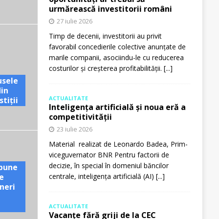
urmărească investitorii români
27 iulie 2026
Timp de decenii, investitorii au privit
favorabil concedierile colective anunțate de
marile companii, asociindu-le cu reducerea
costurilor și creșterea profitabilității.
[...]
usele
din
ACTUALITATE
tiții
Inteligența artificială și noua eră a
competitivității
23 iulie 2026
Material realizat de Leonardo Badea, Prim-
viceguvernator BNR Pentru factorii de
decizie, în special în domeniul băncilor
pune
e
centrale, inteligența artificială (AI)
[...]
neri
ACTUALITATE
Vacanțe fără griji de la CEC