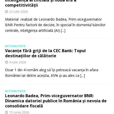
Inteligența artificială și noua eră a
competitivității
23 iulie 2026
Material realizat de Leonardo Badea, Prim-viceguvernator
BNR Pentru factorii de decizie, în special în domeniul băncilor
centrale, inteligența artificială (AI)
[...]
ACTUALITATE
Vacanțe fără griji de la CEC Bank: Topul
destinațiilor de călătorie
9 iulie 2026
Doar 1 din 4 români aleg să își petreacă vacanța în afara
României iar dintre aceștia, 65% și-au ales ca
[...]
ACTUALITATE
Leonardo Badea, Prim-viceguvernator BNR:
Dinamica datoriei publice în România și nevoia de
consolidare fiscală
15 iunie 2026