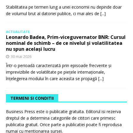
Stabilitatea pe termen lung a unei economii nu depinde doar
de volumul brut al datoriei publice, ci mai ales de
[...]
ACTUALITATE
Leonardo Badea, Prim-viceguvernator BNR: Cursul
nominal de schimb – de ce nivelul și volatilitatea
nu spun același lucru
30 mai 2026
Într-o perioadă caracterizată prin episoade frecvente și
imprevizibile de volatilitate pe piețele internaționale,
înțelegerea modului în care aceasta se propagă
[...]
TERMENI SI CONDITII
Business Press este o publicatie gratuita. Editorul isi rezerva
dreptul de a determina categoriile de cititori care primesc
publicatia gratuit. Orice parte a publicatiei poate fi reprodusa
numai cu mentionarea sursei.