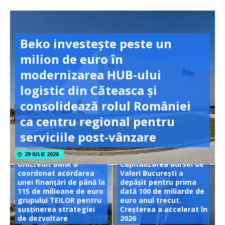
Beko investește peste un
milion de euro în
modernizarea HUB-ului
logistic din Căteasca și
consolidează rolul României
ca centru regional pentru
serviciile post-vânzare
29 IULIE 2026
UniCredit Bank a
Capitalizarea Bursei de
coordonat acordarea
Valori București a
unei finanțări de până la
depășit pentru prima
115 de milioane de euro
dată 100 de miliarde de
grupului TEILOR pentru
euro anul trecut.
susținerea strategiei
Creșterea a accelerat în
de dezvoltare
2026