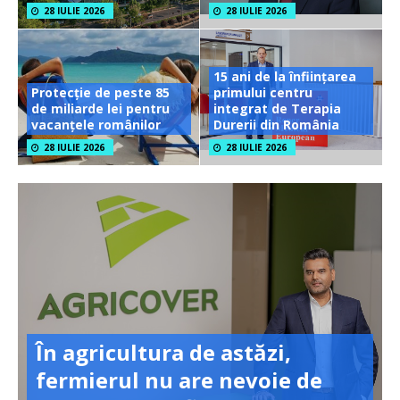
28 IULIE 2026
28 IULIE 2026
15 ani de la înființarea
Protecție de peste 85
primului centru
de miliarde lei pentru
integrat de Terapia
vacanțele românilor
Durerii din România
28 IULIE 2026
28 IULIE 2026
În agricultura de astăzi,
fermierul nu are nevoie de