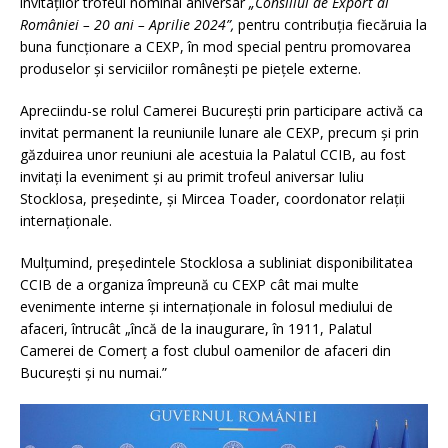
invitaților trofeul nominal aniversar
„Consiliul de Export al
României – 20 ani – Aprilie 2024”,
pentru contribuția fiecăruia la
buna funcționare a CEXP, în mod special pentru promovarea
produselor și serviciilor românești pe piețele externe.
Apreciindu-se rolul Camerei București prin participare activă ca
invitat permanent la reuniunile lunare ale CEXP, precum și prin
găzduirea unor reuniuni ale acestuia la Palatul CCIB, au fost
invitați la eveniment și au primit trofeul aniversar Iuliu
Stocklosa, președinte, și Mircea Toader, coordonator relații
internaționale.
Mulțumind, președintele Stocklosa a subliniat disponibilitatea
CCIB de a organiza împreună cu CEXP cât mai multe
evenimente interne și internaționale in folosul mediului de
afaceri, întrucât „încă de la inaugurare, în 1911, Palatul
Camerei de Comerț a fost clubul oamenilor de afaceri din
București și nu numai.”