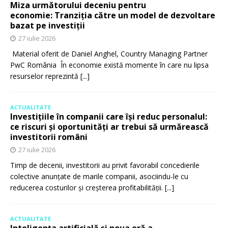
Miza următorului deceniu pentru
economie: Tranziția către un model de dezvoltare
bazat pe investiții
27 iulie 2026
Material oferit de Daniel Anghel, Country Managing Partner
PwC România În economie există momente în care nu lipsa
resurselor reprezintă
[...]
ACTUALITATE
Investițiile în companii care își reduc personalul:
ce riscuri și oportunități ar trebui să urmărească
investitorii români
27 iulie 2026
Timp de decenii, investitorii au privit favorabil concedierile
colective anunțate de marile companii, asociindu-le cu
reducerea costurilor și creșterea profitabilității.
[...]
ACTUALITATE