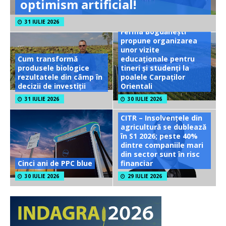
optimism artificial!
31 IULIE 2026
Ferma Bogdănești
propune organizarea
unor vizite
Cum transformă
educaționale pentru
produsele biologice
tineri și studenți la
rezultatele din câmp în
poalele Carpaților
decizii de investiții
Orientali
31 IULIE 2026
30 IULIE 2026
CITR – Insolvențele din
agricultură se dublează
în S1 2026; peste 40%
dintre companiile mari
din sector sunt în risc
Cinci ani de PPC blue
financiar
30 IULIE 2026
29 IULIE 2026