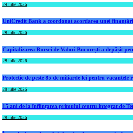
29 iulie 2026
UniCredit Bank a coordonat acordarea unei finanțări 
28 iulie 2026
Capitalizarea Bursei de Valori București a depășit pen
28 iulie 2026
Protecție de peste 85 de miliarde lei pentru vacanțele
28 iulie 2026
15 ani de la înființarea primului centru integrat de 
28 iulie 2026