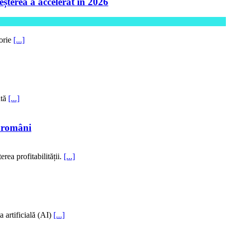
șterea a accelerat în 2026
torie
[...]
ntă
[...]
i români
rea profitabilității.
[...]
 artificială (AI)
[...]