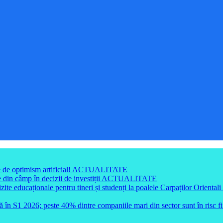
e de optimism artificial!
ACTUALITATE
din câmp în decizii de investiții
ACTUALITATE
e educaționale pentru tineri și studenți la poalele Carpaților Orientali
ă în S1 2026; peste 40% dintre companiile mari din sector sunt în risc f