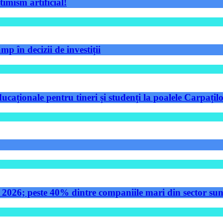
timism artificial!
p în decizii de investiții
aționale pentru tineri și studenți la poalele Carpațilo
 2026; peste 40% dintre companiile mari din sector sunt