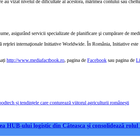
re au vizat nivelul de dificultate al acestora, mărimea contului sau cheltui
lume, asigurând servicii specializate de planificare şi cumpărare de med
ă reţelei internaţionale Initiative Worldwide. În România, Initiative es
sați
http://www.mediafactbook.ro
, pagina de
Facebook
sau pagina de
L
dtech și tendințele care conturează viitorul agriculturii românești
a HUB-ului logistic din Căteasca și consolidează rolul 