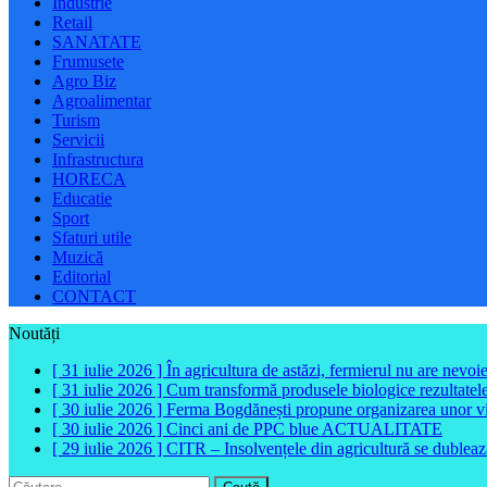
Industrie
Retail
SANATATE
Frumusete
Agro Biz
Agroalimentar
Turism
Servicii
Infrastructura
HORECA
Educatie
Sport
Sfaturi utile
Muzică
Editorial
CONTACT
Noutăți
[ 31 iulie 2026 ]
În agricultura de astăzi, fermierul nu are nevoi
[ 31 iulie 2026 ]
Cum transformă produsele biologice rezultatele 
[ 30 iulie 2026 ]
Ferma Bogdănești propune organizarea unor vizit
[ 30 iulie 2026 ]
Cinci ani de PPC blue
ACTUALITATE
[ 29 iulie 2026 ]
CITR – Insolvențele din agricultură se dubleaz
Caută