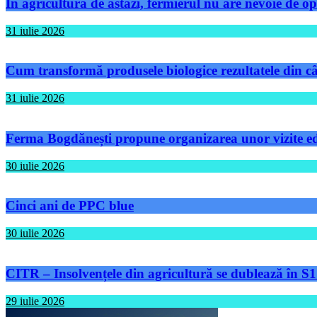
În agricultura de astăzi, fermierul nu are nevoie de op
31 iulie 2026
Cum transformă produsele biologice rezultatele din câm
31 iulie 2026
Ferma Bogdănești propune organizarea unor vizite educ
30 iulie 2026
Cinci ani de PPC blue
30 iulie 2026
CITR – Insolvențele din agricultură se dublează în S1
29 iulie 2026