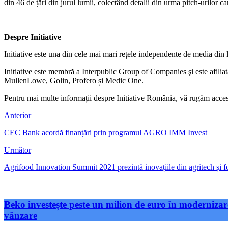
din 46 de țări din jurul lumii, colectând detalii din urma pitch-urilor ca
Despre Initiative
Initiative este una din cele mai mari reţele independente de media din 
Initiative este membră a Interpublic Group of Companies şi este afiliat
MullenLowe, Golin, Profero și Medic One.
Pentru mai multe informații despre Initiative România, vă rugăm acce
Anterior
CEC Bank acordă finanțări prin programul AGRO IMM Invest
Următor
Agrifood Innovation Summit 2021 prezintă inovațiile din agritech și foo
Beko investește peste un milion de euro în modernizare
vânzare