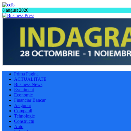
8 august 2026
Prima Pagina
ACTUALITATE
Business News
Eveniment
Economic
Financiar Bancar
Asigurari
Companii
Tehnologie
Constructii
Auto