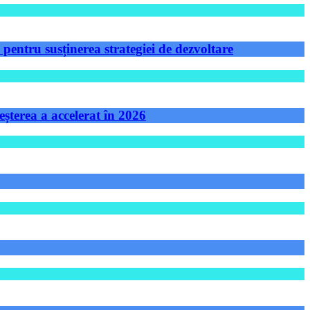
ntru susținerea strategiei de dezvoltare
șterea a accelerat în 2026