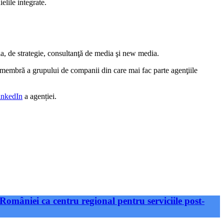
elile integrate.
ia, de strategie, consultanţă de media şi new media.
te membră a grupului de companii din care mai fac parte agenţiile
inkedIn
a agenției.
României ca centru regional pentru serviciile post-