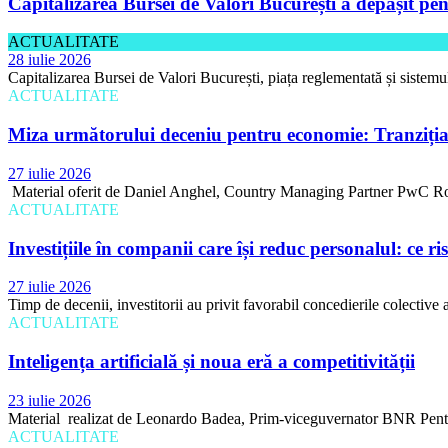
Capitalizarea Bursei de Valori București a depășit pen
ACTUALITATE
28 iulie 2026
Capitalizarea Bursei de Valori București, piața reglementată și sistemu
ACTUALITATE
Miza următorului deceniu pentru economie: Tranziția 
27 iulie 2026
Material oferit de Daniel Anghel, Country Managing Partner PwC Rom
ACTUALITATE
Investițiile în companii care își reduc personalul: ce r
27 iulie 2026
Timp de decenii, investitorii au privit favorabil concedierile colective 
ACTUALITATE
Inteligența artificială și noua eră a competitivității
23 iulie 2026
Material realizat de Leonardo Badea, Prim-viceguvernator BNR Pentru fa
ACTUALITATE