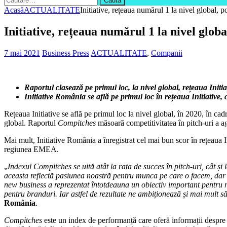
după:
Acasă
ACTUALITATE
Initiative, rețeaua numărul 1 la nivel global,
Initiative, rețeaua numărul 1 la nivel glo
7 mai 2021
Business Press
ACTUALITATE
,
Companii
Raportul clasează pe primul loc, la nivel global, rețeaua Initi
Initiative România se află pe primul loc în rețeaua Initiativ
Rețeaua Initiative se află pe primul loc la nivel global, în 2020, în ca
global. Raportul
Compitches
măsoară competitivitatea în pitch-uri a agen
Mai mult, Initiative România a înregistrat cel mai bun scor în rețeaua In
regiunea EMEA.
„
Indexul Compitches se uită atât la rata de succes în pitch-uri, cât și l
aceasta reflectă pasiunea noastră pentru munca pe care o facem, dar ș
new business a reprezentat întotdeauna un obiectiv important pentru noi
pentru branduri. Iar astfel de rezultate ne ambiționează și mai mult s
România
.
Compitches
este un index de performanță care oferă informații despre 