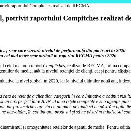
 potrivit raportului Compitches realizat de RECMA
bal, potrivit raportului Compitches realiza
ative, scor care vizează nivelul de performanță din pitch-uri în 2020
e, cu cel mai mare scor atribuit în raportul RECMA pentru 2020
drul celui mai nou raport
Compitches
, realizat de RECMA, prima companie
țiilor de media, atât la nivelul retenției de clienți, cât și pentru câștiga
itiative la nivel global, în 2020, iar la nivelul ultimilor nouă ani, index
a rata de retenție a clienților, categorii în care Initiative a obținut rez
i un mix perfect între ADN-ul unei rețele competitive și o agenție pute
, iar provocările care vin cu un pitch ne ajută să ne păstrăm agili, flex
ă ne dezvoltăm, în continuare, produsul și să ne păstrăm mindset-ul com
dinamismul și omogenitatea rețelelor de agenții de media. Pentru ediția 