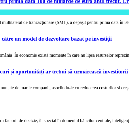
tru prima dată 100 de miliarde de euro anul trecut. Cre
l multilateral de tranzacționare (SMT), a depășit pentru prima dată în is
către un model de dezvoltare bazat pe investiții
ânia În economie există momente în care nu lipsa resurselor reprezi
iscuri și oportunități ar trebui să urmărească investitori
anunțate de marile companii, asociindu-le cu reducerea costurilor și crește
ctorii de decizie, în special în domeniul băncilor centrale, inteligența