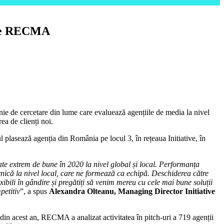
t de RECMA
 de cercetare din lume care evaluează agențiile de media la nivel
rea de clienți noi.
ul plasează agenția din România pe locul 3, în rețeaua Initiative, în
ultate extrem de bune în 2020 la nivel global și local. Performanța
rnică la nivel local, care ne formează ca echipă. Deschiderea către
ibili în gândire și pregătiți să venim mereu cu cele mai bune soluții
petitiv
”, a spus
Alexandra Olteanu, Managing Director Initiative
din acest an, RECMA a analizat activitatea în pitch-uri a 719 agenții