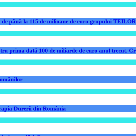
de până la 115 de milioane de euro grupului TEILOR pe
tru prima dată 100 de miliarde de euro anul trecut. Cre
 românilor
Terapia Durerii din România