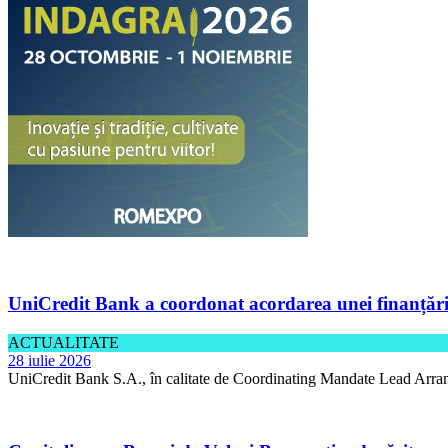
UniCredit Bank a coordonat acordarea unei finanțări 
ACTUALITATE
28 iulie 2026
UniCredit Bank S.A., în calitate de Coordinating Mandate Lead Arran