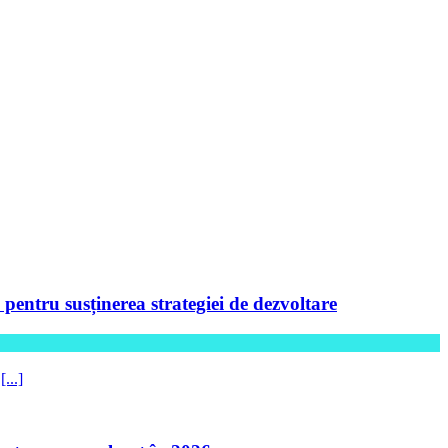
ntru susținerea strategiei de dezvoltare
5
[...]