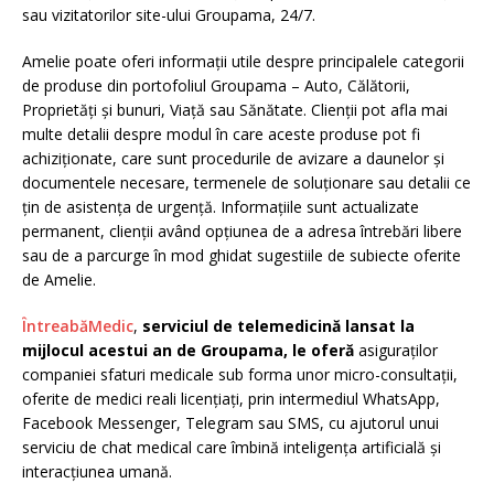
sau vizitatorilor site-ului Groupama, 24/7.
Amelie poate oferi informații utile despre principalele categorii
de produse din portofoliul Groupama – Auto, Călătorii,
Proprietăți și bunuri, Viață sau Sănătate. Clienții pot afla mai
multe detalii despre modul în care aceste produse pot fi
achiziționate, care sunt procedurile de avizare a daunelor și
documentele necesare, termenele de soluționare sau detalii ce
țin de asistența de urgență. Informațiile sunt actualizate
permanent, clienții având opțiunea de a adresa întrebări libere
sau de a parcurge în mod ghidat sugestiile de subiecte oferite
de Amelie.
ÎntreabăMedic
,
serviciul de telemedicină lansat la
mijlocul acestui an de Groupama, le oferă
asiguraților
companiei sfaturi medicale sub forma unor micro-consultații,
oferite de medici reali licențiați, prin intermediul WhatsApp,
Facebook Messenger, Telegram sau SMS, cu ajutorul unui
serviciu de chat medical care îmbină inteligența artificială și
interacțiunea umană.