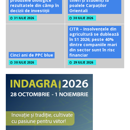
produsele biologice
tineri și studenți la
rezultatele din câmp în
poalele Carpaților
decizii de investiții
Orientali
31 IULIE 2026
30 IULIE 2026
CITR – Insolvențele din
agricultură se dublează
în S1 2026; peste 40%
dintre companiile mari
din sector sunt în risc
Cinci ani de PPC blue
financiar
30 IULIE 2026
29 IULIE 2026