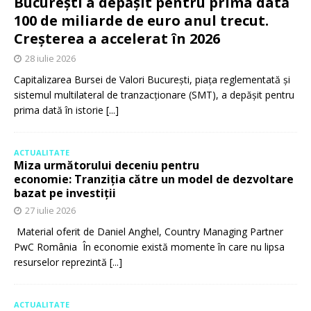
București a depășit pentru prima dată
100 de miliarde de euro anul trecut.
Creșterea a accelerat în 2026
28 iulie 2026
Capitalizarea Bursei de Valori București, piața reglementată și
sistemul multilateral de tranzacționare (SMT), a depășit pentru
prima dată în istorie
[...]
ACTUALITATE
Miza următorului deceniu pentru
economie: Tranziția către un model de dezvoltare
bazat pe investiții
27 iulie 2026
Material oferit de Daniel Anghel, Country Managing Partner
PwC România În economie există momente în care nu lipsa
resurselor reprezintă
[...]
ACTUALITATE