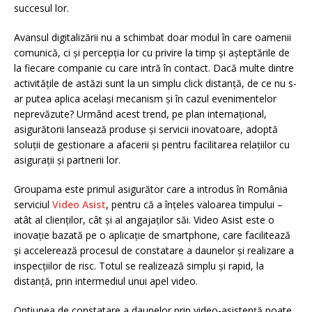
succesul lor.
Avansul digitalizării nu a schimbat doar modul în care oamenii
comunică, ci și percepția lor cu privire la timp și așteptările de
la fiecare companie cu care intră în contact. Dacă multe dintre
activitățile de astăzi sunt la un simplu click distanță, de ce nu s-
ar putea aplica același mecanism și în cazul evenimentelor
neprevăzute? Urmând acest trend, pe plan internațional,
asigurătorii lansează produse și servicii inovatoare, adoptă
soluții de gestionare a afacerii și pentru facilitarea relațiilor cu
asigurații și partnerii lor.
Groupama este primul asigurător care a introdus în România
serviciul
Video Asist
, pentru că a înțeles valoarea timpului –
atât al clienților, cât și al angajaților săi. Video Asist este o
inovaţie bazată pe o aplicaţie de smartphone, care facilitează
şi accelerează procesul de constatare a daunelor și realizare a
inspecțiilor de risc. Totul se realizează simplu şi rapid, la
distanţă, prin intermediul unui apel video.
Optiunea de constatare a daunelor prin video-asistență poate