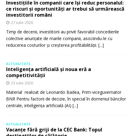
Investițiile în companii care își reduc personalul:
ce riscuri și oportunități ar trebui să urmărească
investitorii români
27 iulie 2026
Timp de decenii, investitorii au privit favorabil concedierile
colective anunțate de marile companii, asociindu-le cu
reducerea costurilor și creșterea profitabilității.
[...]
ACTUALITATE
Inteligența artificială și noua eră a
competitivității
23 iulie 2026
Material realizat de Leonardo Badea, Prim-viceguvernator
BNR Pentru factorii de decizie, în special în domeniul băncilor
centrale, inteligența artificială (AI)
[...]
ACTUALITATE
Vacanțe fără griji de la CEC Bank: Topul
destinațiilor de călătorie