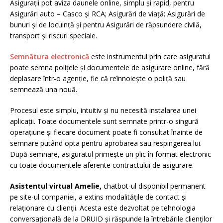
Asigurații pot aviza daunele online, simplu și rapid, pentru
Asigurări auto – Casco și RCA; Asigurări de viață; Asigurări de
bunuri și de locuință și pentru Asigurări de răpsundere civilă,
transport și riscuri speciale.
Semnătura electronică
este instrumentul prin care asiguratul
poate semna polițele și documentele de asigurare online, fără
deplasare într-o agenție, fie că reînnoiește o poliță sau
semnează una nouă.
Procesul este simplu, intuitiv și nu necesită instalarea unei
aplicații. Toate documentele sunt semnate printr-o singură
operațiune și fiecare document poate fi consultat înainte de
semnare putând opta pentru aprobarea sau respingerea lui.
După semnare, asiguratul primește un plic în format electronic
cu toate documentele aferente contractului de asigurare.
Asistentul virtual Amelie,
chatbot-ul disponibil permanent
pe site-ul companiei, a extins modalitățile de contact și
relaționare cu clienții. Acesta este dezvoltat pe tehnologia
conversațională de la DRUID și răspunde la întrebările clienților