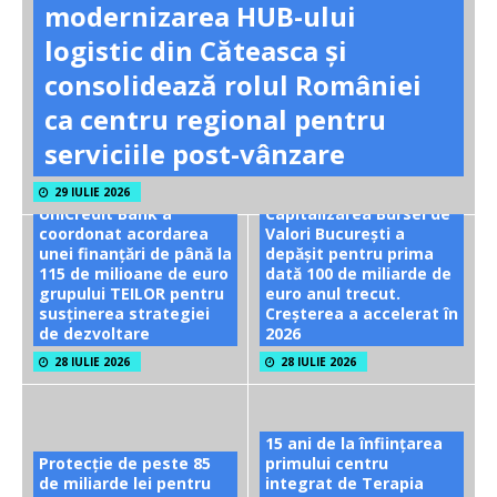
modernizarea HUB-ului
logistic din Căteasca și
consolidează rolul României
ca centru regional pentru
serviciile post-vânzare
29 IULIE 2026
UniCredit Bank a
Capitalizarea Bursei de
coordonat acordarea
Valori București a
unei finanțări de până la
depășit pentru prima
115 de milioane de euro
dată 100 de miliarde de
grupului TEILOR pentru
euro anul trecut.
susținerea strategiei
Creșterea a accelerat în
de dezvoltare
2026
28 IULIE 2026
28 IULIE 2026
15 ani de la înființarea
Protecție de peste 85
primului centru
de miliarde lei pentru
integrat de Terapia