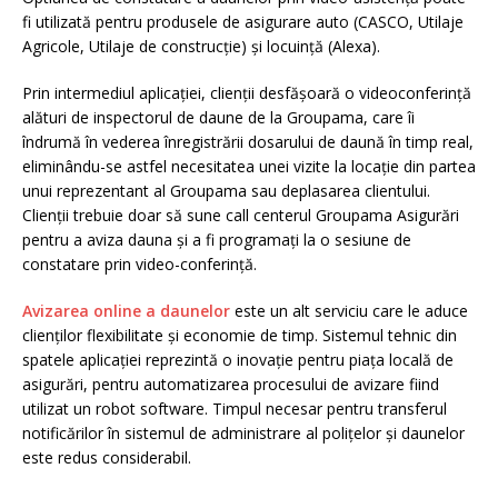
fi utilizată pentru produsele de asigurare auto (CASCO, Utilaje
Agricole, Utilaje de construcție) și locuință (Alexa).
Prin intermediul aplicaţiei, clienţii desfăşoară o videoconferinţă
alături de inspectorul de daune de la Groupama, care îi
îndrumă în vederea înregistrării dosarului de daună în timp real,
eliminându-se astfel necesitatea unei vizite la locaţie din partea
unui reprezentant al Groupama sau deplasarea clientului.
Clienţii trebuie doar să sune call centerul Groupama Asigurări
pentru a aviza dauna şi a fi programaţi la o sesiune de
constatare prin video-conferinţă.
Avizarea online a daunelor
este un alt serviciu care le aduce
clienților flexibilitate şi economie de timp. Sistemul tehnic din
spatele aplicației reprezintă o inovație pentru piața locală de
asigurări, pentru automatizarea procesului de avizare fiind
utilizat un robot software. Timpul necesar pentru transferul
notificărilor în sistemul de administrare al polițelor și daunelor
este redus considerabil.