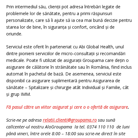
Prin intermediul său, clienții pot adresa întrebări legate de
problemele lor de sănătate, pentru a primi răspunsuri
personalizate, care să îi ajute să ia cea mai bună decizie pentru
starea lor de bine, în siguranța și confort, oricând și de
oriunde.
Serviciul este oferit în parteneriat cu Abi Global Health, unul
dintre pionierii serviciilor de micro-consultații și recomandări
medicale. Poate fi utilizat de asigurații Groupama care dețin o
asigurare de călătorie în străinătate sau în România, fiind inclus
automat în pachetul de bază. De asemenea, serviciul este
disponibil ca asigurare suplimentară pentru Asigurarea de
sănătate – Spitalizare și chirurgie atât Individual și Familie, cât
și grup IMM.
Fă pasul către un viitor asigurat și cere o o ofertă de asigurare
.
Scrie-ne pe adresa
relatii.clienti@groupama.ro
sau sună
callcenter-ul nostru AloGroupama la tel.
0374 110 110
de luni
până vineri, între orele 8:00 – 18:00 sau scrie-ne direct în site