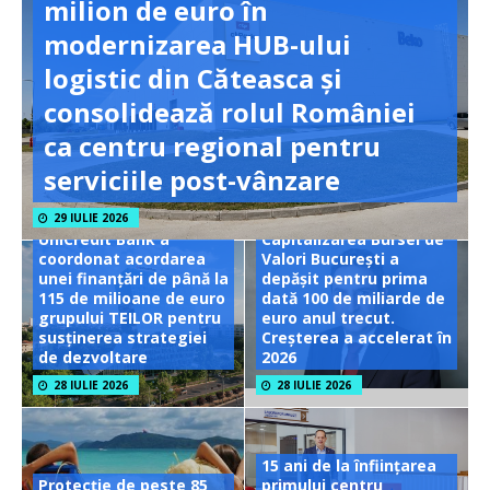
milion de euro în
modernizarea HUB-ului
logistic din Căteasca și
consolidează rolul României
ca centru regional pentru
serviciile post-vânzare
29 IULIE 2026
UniCredit Bank a
Capitalizarea Bursei de
coordonat acordarea
Valori București a
unei finanțări de până la
depășit pentru prima
115 de milioane de euro
dată 100 de miliarde de
grupului TEILOR pentru
euro anul trecut.
susținerea strategiei
Creșterea a accelerat în
de dezvoltare
2026
28 IULIE 2026
28 IULIE 2026
15 ani de la înființarea
Protecție de peste 85
primului centru