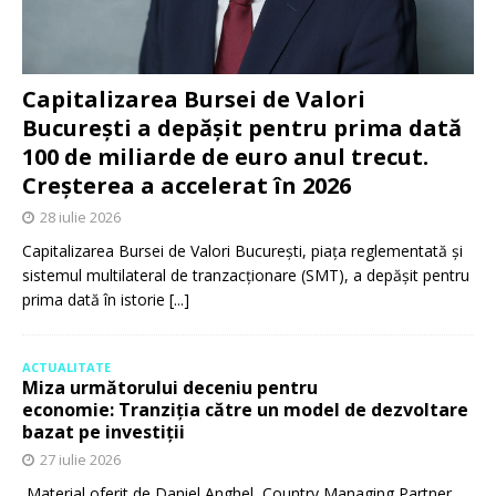
Capitalizarea Bursei de Valori
București a depășit pentru prima dată
100 de miliarde de euro anul trecut.
Creșterea a accelerat în 2026
28 iulie 2026
Capitalizarea Bursei de Valori București, piața reglementată și
sistemul multilateral de tranzacționare (SMT), a depășit pentru
prima dată în istorie
[...]
ACTUALITATE
Miza următorului deceniu pentru
economie: Tranziția către un model de dezvoltare
bazat pe investiții
27 iulie 2026
Material oferit de Daniel Anghel, Country Managing Partner