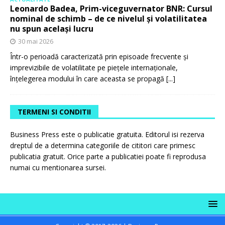
Leonardo Badea, Prim-viceguvernator BNR: Cursul
nominal de schimb – de ce nivelul și volatilitatea
nu spun același lucru
30 mai 2026
Într-o perioadă caracterizată prin episoade frecvente și
imprevizibile de volatilitate pe piețele internaționale,
înțelegerea modului în care aceasta se propagă
[...]
TERMENI SI CONDITII
Business Press este o publicatie gratuita. Editorul isi rezerva
dreptul de a determina categoriile de cititori care primesc
publicatia gratuit. Orice parte a publicatiei poate fi reprodusa
numai cu mentionarea sursei.