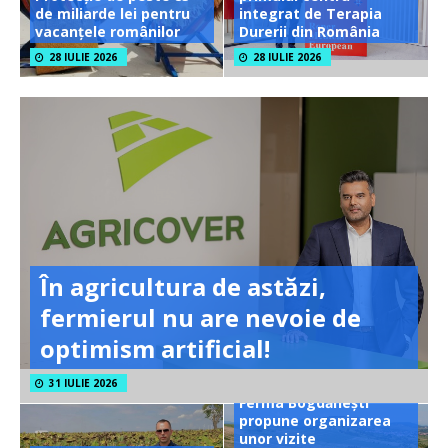
de miliarde lei pentru
integrat de Terapia
vacanțele românilor
Durerii din România
28 IULIE 2026
28 IULIE 2026
În agricultura de astăzi,
fermierul nu are nevoie de
optimism artificial!
31 IULIE 2026
Ferma Bogdănești
propune organizarea
unor vizite