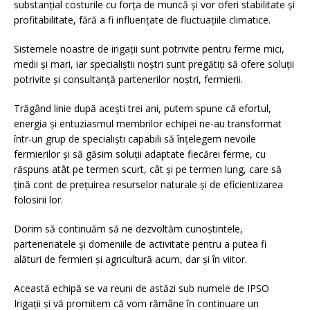
substanțial costurile cu forța de muncă și vor oferi stabilitate și
profitabilitate, fără a fi influențate de fluctuațiile climatice.
Sistemele noastre de irigații sunt potrivite pentru ferme mici,
medii și mari, iar specialiștii noștri sunt pregătiți să ofere soluții
potrivite și consultanță partenerilor noștri, fermierii.
Trăgând linie după acești trei ani, putem spune că efortul,
energia și entuziasmul membrilor echipei ne-au transformat
într-un grup de specialiști capabili să înțelegem nevoile
fermierilor și să găsim soluții adaptate fiecărei ferme, cu
răspuns atât pe termen scurt, cât și pe termen lung, care să
țină cont de prețuirea resurselor naturale și de eficientizarea
folosirii lor.
Dorim să continuăm să ne dezvoltăm cunoștintele,
parteneriatele și domeniile de activitate pentru a putea fi
alături de fermieri și agricultură acum, dar și în viitor.
Această echipă se va reuni de astăzi sub numele de IPSO
Irigații și vă promitem că vom rămâne în continuare un