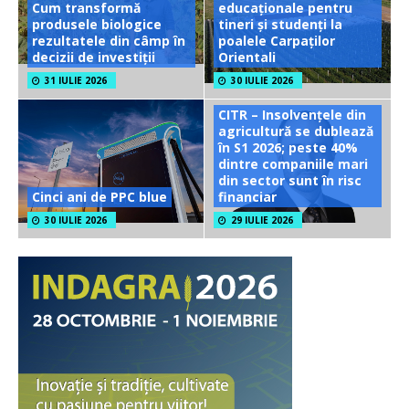
Cum transformă
educaționale pentru
produsele biologice
tineri și studenți la
rezultatele din câmp în
poalele Carpaților
decizii de investiții
Orientali
31 IULIE 2026
30 IULIE 2026
CITR – Insolvențele din
agricultură se dublează
în S1 2026; peste 40%
dintre companiile mari
din sector sunt în risc
Cinci ani de PPC blue
financiar
30 IULIE 2026
29 IULIE 2026