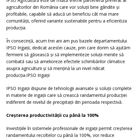
IPSO Agricultură este de multă vreme partenerul preferat al
agricultorilor din România care vor soluții bine gândite și
profitabile, capabile să aducă un beneficiu cât mai mare
comunității, oferind variante sustenabile pentru a eficientiza
producția.
În consecință, acum trei ani am pus bazele departamentului
IPSO Irigații, dedicat acestei cauze, prin care dorim să ajutăm
fermierii să găsească și să implementeze soluții menite să
combată sau să amelioreze efectele schimbărilor climatice
asupra agriculturii și să mențină la un nivel ridicat
producția.IPSO Irigații
IPSO Irigații dispune de tehnologii avansate și soluții complete
in materie de irigații care să crească randamentul producției
indiferent de nivelul de precipitații din perioada respectivă.
Creșterea productivității cu până la 100%
Investițiile în sistemele profesionale de irigații permit creșterea
randamentului recoltelor cu până la 100%, vor reduce