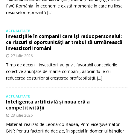
PwC România În economie există momente în care nu lipsa
resurselor reprezintă
[...]
ACTUALITATE
Investițiile în companii care își reduc personalul:
ce riscuri și oportunități ar trebui să urmărească
investitorii români
27 iulie 2026
Timp de decenii, investitorii au privit favorabil concedierile
colective anunțate de marile companii, asociindu-le cu
reducerea costurilor și creșterea profitabilității.
[...]
ACTUALITATE
Inteligența artificială și noua eră a
competitivității
23 iulie 2026
Material realizat de Leonardo Badea, Prim-viceguvernator
BNR Pentru factorii de decizie, în special în domeniul băncilor