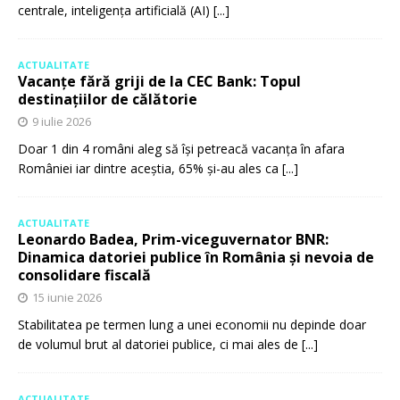
centrale, inteligența artificială (AI)
[...]
ACTUALITATE
Vacanțe fără griji de la CEC Bank: Topul
destinațiilor de călătorie
9 iulie 2026
Doar 1 din 4 români aleg să își petreacă vacanța în afara
României iar dintre aceștia, 65% și-au ales ca
[...]
ACTUALITATE
Leonardo Badea, Prim-viceguvernator BNR:
Dinamica datoriei publice în România și nevoia de
consolidare fiscală
15 iunie 2026
Stabilitatea pe termen lung a unei economii nu depinde doar
de volumul brut al datoriei publice, ci mai ales de
[...]
ACTUALITATE