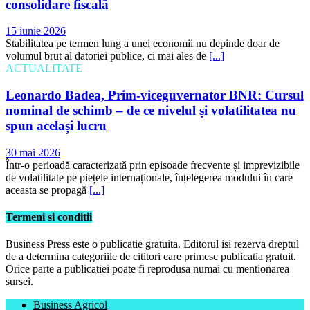
consolidare fiscală
15 iunie 2026
Stabilitatea pe termen lung a unei economii nu depinde doar de
volumul brut al datoriei publice, ci mai ales de
[...]
ACTUALITATE
Leonardo Badea, Prim-viceguvernator BNR: Cursul
nominal de schimb – de ce nivelul și volatilitatea nu
spun același lucru
30 mai 2026
Într-o perioadă caracterizată prin episoade frecvente și imprevizibile
de volatilitate pe piețele internaționale, înțelegerea modului în care
aceasta se propagă
[...]
Termeni si conditii
Business Press este o publicatie gratuita. Editorul isi rezerva dreptul
de a determina categoriile de cititori care primesc publicatia gratuit.
Orice parte a publicatiei poate fi reprodusa numai cu mentionarea
sursei.
Business Agricol