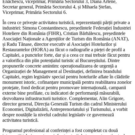
Enăchescu, viceprimar, Primăria Sectorului 3, Diana Artene,
Secretar general, Primăria Sectorului 4, și Mihaela Ștefan,
Viceprimar, Primăria Sectorului 6.
În ceea ce privește activitatea turistică, reprezentanții părții private a
industriei: Simona Constantinescu, președintele Federației Industriei
Hoteliere din România (FIHR), Cristian Bărhălescu, președintele
Asociației Naționale a Agențiilor de Turism din România (ANAT),
și Radu Tănase, director executiv al Asociației Hotelurilor și
Restaurantelor (HORA) au făcut o radiografie a pieței de profil a
Capitalei, a punctelor forte, dar și a ceea ce mai trebuie făcut pentru
a valorifica din plin potențialul turistic al Bucureștiului. Dintre
propunerile concrete amintim: operaționalizarea de urgență a
Organizației de Management al Destinației, definirea brandului
Capitalei, regim legislativ special pentru hotelurile aflate în clădirile
monument istoric, cofinanțare municipală pentru reabilitarea zonelor
protejate, fond dedicat pentru promovare internațională, campanii
externe bine profilate, cu indicatori de performanță măsurabili,
dezvoltarea infrastructurii turistice. Complementar, Alin Grigore,
director general, Direcția Generală Turism din cadrul Ministerului
Economiei, Digitalizării, Antreprenoriatului și Turismului, a vorbit
despre noutățile la nivelul cadrului legislativ ce guvernează
activitatea turistică.
Programul profesional al conferinței a fost completat cu două