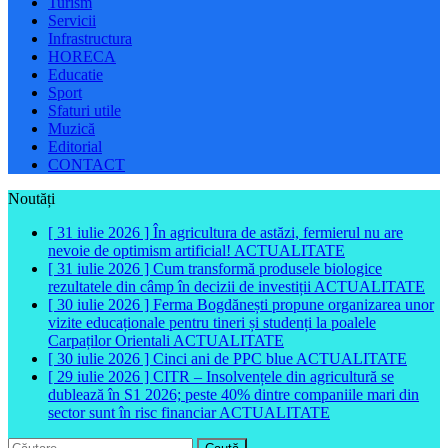
Turism
Servicii
Infrastructura
HORECA
Educatie
Sport
Sfaturi utile
Muzică
Editorial
CONTACT
Noutăți
[ 31 iulie 2026 ]
În agricultura de astăzi, fermierul nu are
nevoie de optimism artificial!
ACTUALITATE
[ 31 iulie 2026 ]
Cum transformă produsele biologice
rezultatele din câmp în decizii de investiții
ACTUALITATE
[ 30 iulie 2026 ]
Ferma Bogdănești propune organizarea unor
vizite educaționale pentru tineri și studenți la poalele
Carpaților Orientali
ACTUALITATE
[ 30 iulie 2026 ]
Cinci ani de PPC blue
ACTUALITATE
[ 29 iulie 2026 ]
CITR – Insolvențele din agricultură se
dublează în S1 2026; peste 40% dintre companiile mari din
sector sunt în risc financiar
ACTUALITATE
Caută