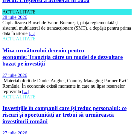
trecut. Creșterea a accelerat în 2026
ACTUALITATE
28 iulie 2026
Capitalizarea Bursei de Valori București, piața reglementată și
sistemul multilateral de tranzacționare (SMT), a depășit pentru prima
dată în istorie
[...]
ACTUALITATE
Miza următorului deceniu pentru
economie: Tranziția către un model de dezvoltare
bazat pe investiții
27 iulie 2026
Material oferit de Daniel Anghel, Country Managing Partner PwC
România În economie există momente în care nu lipsa resurselor
reprezintă
[...]
ACTUALITATE
Investițiile în companii care își reduc personalul: ce
riscuri și oportunități ar trebui să urmărească
investitorii români
27 iulie 2026