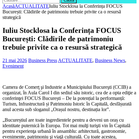
după:
Acasă
ACTUALITATE
Iuliu Stocklosa la Conferința FOCUS
București: Clădirile de patrimoniu trebuie privite ca o resursă
strategică
Iuliu Stocklosa la Conferința FOCUS
București: Clădirile de patrimoniu
trebuie privite ca o resursă strategică
21 mai 2026
Business Press
ACTUALITATE
,
Business News
,
Eveniment
Camera de Comerţ şi Industrie a Municipiului Bucureşti (CCIB) a
organizat, în Aula Carol I din sediul său istoric, cea de a opta ediţie a
conferinţei FOCUS București – De la potențial la performanță:
Turism, Infrastructură și Patrimoniu Istoric în Capitală, desfășurată
anul acesta sub sloganul „Orașul nostru, destinația lor”.
„Bucureștiul are toate ingredientele pentru a deveni un oraș cu
identitate puternică în Europa. Tot mai mulţi turişti vin în Capitală
pentru experienţa urbană în ansamblu: arhitectură, gastronomie,
evenimente, patrimoniu şi viaţă culturală. Cu toate acestea,