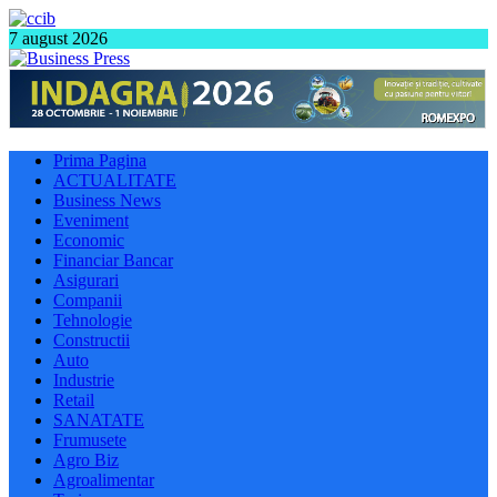
7 august 2026
Prima Pagina
ACTUALITATE
Business News
Eveniment
Economic
Financiar Bancar
Asigurari
Companii
Tehnologie
Constructii
Auto
Industrie
Retail
SANATATE
Frumusete
Agro Biz
Agroalimentar