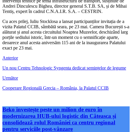
intervenții tehnice pe tema infrastructurii de transport, susținute de
Andrei Dinculescu Bighea, director general S.T.B. SA, și de Mihai
Tentiș, expert în cadrul C.N.A.I.R. S.A. – CESTRIN.
Cu aces prilej, Iuliu Stocklosa a lansat participanților invitația de a
vizita Palatul CCIB, sâmbătă seara, pe 23 mai. Camera București s-a
alăturat și anul acesta circuitului Noaptea Muzeelor, deschizând larg
porțile sediului istoric, într-un moment cu o semnificație aparte,
deoarece anul acesta aniversăm 115 ani de la inaugurarea Palatului
exact pe 23 mai.
Anterior
Un nou Centru Tehnologic Syngenta dedicat semințelor de legume
Următor
Cooperare Regională Grecia – România, la Palatul CCIB
Beko investește peste un milion de euro în
modernizarea HUB-ului logistic din Căteasca și
consolidează rolul României ca centru regional
pentru serviciile post-vânzare