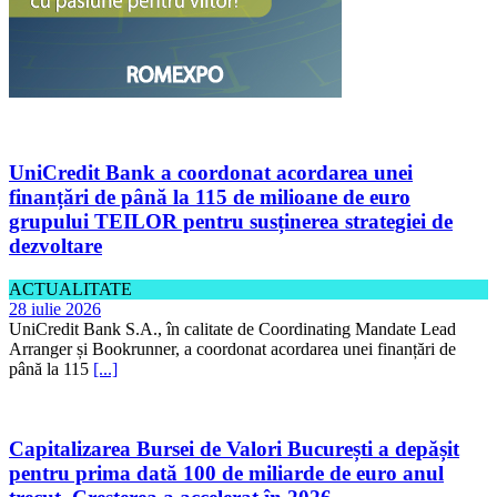
UniCredit Bank a coordonat acordarea unei
finanțări de până la 115 de milioane de euro
grupului TEILOR pentru susținerea strategiei de
dezvoltare
ACTUALITATE
28 iulie 2026
UniCredit Bank S.A., în calitate de Coordinating Mandate Lead
Arranger și Bookrunner, a coordonat acordarea unei finanțări de
până la 115
[...]
Capitalizarea Bursei de Valori București a depășit
pentru prima dată 100 de miliarde de euro anul