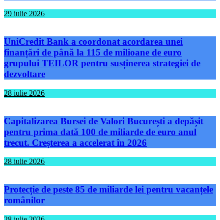
29 iulie 2026
UniCredit Bank a coordonat acordarea unei
finanțări de până la 115 de milioane de euro
grupului TEILOR pentru susținerea strategiei de
dezvoltare
28 iulie 2026
Capitalizarea Bursei de Valori București a depășit
pentru prima dată 100 de miliarde de euro anul
trecut. Creșterea a accelerat în 2026
28 iulie 2026
Protecție de peste 85 de miliarde lei pentru vacanțele
românilor
28 iulie 2026