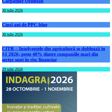
Carpaților Orientali
30 iulie 2026
Cinci ani de PPC blue
30 iulie 2026
CITR – Insolvențele din agricultură se dublează în
S1 2026; peste 40% dintre companiile mari din
sector sunt în risc financiar
29 iulie 2026