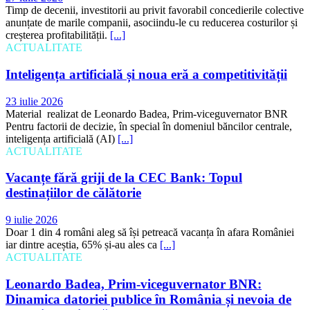
Timp de decenii, investitorii au privit favorabil concedierile colective
anunțate de marile companii, asociindu-le cu reducerea costurilor și
creșterea profitabilității.
[...]
ACTUALITATE
Inteligența artificială și noua eră a competitivității
23 iulie 2026
Material realizat de Leonardo Badea, Prim-viceguvernator BNR
Pentru factorii de decizie, în special în domeniul băncilor centrale,
inteligența artificială (AI)
[...]
ACTUALITATE
Vacanțe fără griji de la CEC Bank: Topul
destinațiilor de călătorie
9 iulie 2026
Doar 1 din 4 români aleg să își petreacă vacanța în afara României
iar dintre aceștia, 65% și-au ales ca
[...]
ACTUALITATE
Leonardo Badea, Prim-viceguvernator BNR:
Dinamica datoriei publice în România și nevoia de