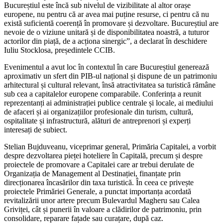
Bucureștiul este încă sub nivelul de vizibilitate al altor orașe
europene, nu pentru că ar avea mai puține resurse, ci pentru că nu
există suficientă coerență în promovare și dezvoltare. Bucureștiul are
nevoie de o viziune unitară și de disponibilitatea noastră, a tuturor
actorilor din piață, de a acționa sinergic”, a declarat în deschidere
Iuliu Stocklosa, președintele CCIB.
Evenimentul a avut loc în contextul în care Bucureștiul generează
aproximativ un sfert din PIB-ul național și dispune de un patrimoniu
arhitectural și cultural relevant, însă atractivitatea sa turistică rămâne
sub cea a capitalelor europene comparabile. Conferința a reunit
reprezentanți ai administrației publice centrale și locale, ai mediului
de afaceri și ai organizațiilor profesionale din turism, cultură,
ospitalitate și infrastructură, alături de antreprenori și experți
interesați de subiect.
Stelian Bujduveanu, viceprimar general, Primăria Capitalei, a vorbit
despre dezvoltarea pieței hoteliere în Capitală, precum și despre
proiectele de promovare a Capitalei care ar trebui derulate de
Organizația de Management al Destinației, finanțate prin
direcționarea încasărilor din taxa turistică. În ceea ce privește
proiectele Primăriei Generale, a punctat importanța acordată
revitalizării unor artere precum Bulevardul Magheru sau Calea
Griviței, cât și punerii în valoare a clădirilor de patrimoniu, prin
consolidare, reparare fațade sau curațare, după caz.