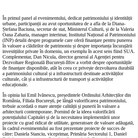
În primul panel al evenimentului, dedicat patrimoniului și identității
urbane, participanții au avut oportunitatea de a afla de la Diana-
Ștefana Baciuna, secretar de stat, Ministerul Culturii, și de la Valeria
Oana Zaharia, manager interimar, Institutul Național al Patrimoniului
(INP) detalii despre programele care oferă finanțare pentru punerea
în valoare a clădirilor de patrimoniu și despre importanța încurajării
investițiilor private în domeniu, un exemplu în acest sens fiind SUA.
Complementar, Dan Nicula, director general al Agenției pentru
Dezvoltare Regională București-Ilfov a vorbit despre oportunitățile
de finanțare disponibile, atât în ceea ce privește dezvoltarea durabilă
a patrimoniului cultural și a infrastructurii destinate activităților
culturale, cât și a infrastructurii de transport și activităților
educaționale.
În opinia lui Emil Ivănescu, președintele Ordinului Arhitecților din
România, Filiala București, pe lângă valorificarea patrimoniului,
trebuie acordată o mare atenție calității și punerii în valoare a
arhitecturii contemporane. Pornind de la ideea valorificării
potențialului Capitalei și de la necesitatea implementării unor
proiecte cu grad ridicat de utilitate, generatoare de valoare adăugată,
în cadrul evenimentului au fost prezentate proiecte de succes de
către: Daniela Stanciu, viceprimar, Primăria Sectorului 1, Daniel