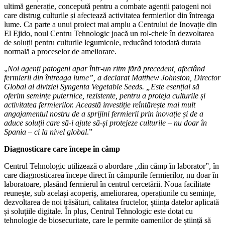
ultimă generație, concepută pentru a combate agenții patogeni noi
care distrug culturile și afectează activitatea fermierilor din întreaga
lume. Ca parte a unui proiect mai amplu a Centrului de Inovație din
El Ejido, noul Centru Tehnologic joacă un rol-cheie în dezvoltarea
de soluții pentru culturile legumicole, reducând totodată durata
normală a proceselor de ameliorare.
„
Noi agenți patogeni apar într-un ritm fără precedent, afectând
fermierii din întreaga lume”, a declarat Matthew Johnston, Director
Global al diviziei Syngenta Vegetable Seeds. „Este esențial să
oferim semințe puternice, rezistente, pentru a proteja culturile și
activitatea fermierilor. Această investiție reîntărește mai mult
angajamentul nostru de a sprijini fermierii prin inovație și de a
aduce soluții care să-i ajute să-și protejeze culturile – nu doar în
Spania – ci la nivel global
.”
Diagnosticare care începe în câmp
Centrul Tehnologic utilizează o abordare „din câmp în laborator”, în
care diagnosticarea începe direct în câmpurile fermierilor, nu doar în
laboratoare, plasând fermierul în centrul cercetării. Noua facilitate
reunește, sub același acoperiș, ameliorarea, operațiunile cu semințe,
dezvoltarea de noi trăsături, calitatea fructelor, știința datelor aplicată
și soluțiile digitale. În plus, Centrul Tehnologic este dotat cu
tehnologie de biosecuritate, care le permite oamenilor de știință să