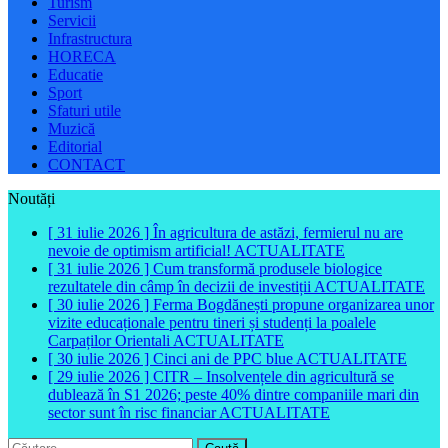
Turism
Servicii
Infrastructura
HORECA
Educatie
Sport
Sfaturi utile
Muzică
Editorial
CONTACT
Noutăți
[ 31 iulie 2026 ]
În agricultura de astăzi, fermierul nu are
nevoie de optimism artificial!
ACTUALITATE
[ 31 iulie 2026 ]
Cum transformă produsele biologice
rezultatele din câmp în decizii de investiții
ACTUALITATE
[ 30 iulie 2026 ]
Ferma Bogdănești propune organizarea unor
vizite educaționale pentru tineri și studenți la poalele
Carpaților Orientali
ACTUALITATE
[ 30 iulie 2026 ]
Cinci ani de PPC blue
ACTUALITATE
[ 29 iulie 2026 ]
CITR – Insolvențele din agricultură se
dublează în S1 2026; peste 40% dintre companiile mari din
sector sunt în risc financiar
ACTUALITATE
Caută