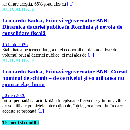
iar dintre aceștia, 65% și-au ales ca
[...]
ACTUALITATE
Leonardo Badea, Prim-viceguvernator BNR:
Dinamica datoriei publice în România și nevoia de
consolidare fiscală
15 iunie 2026
Stabilitatea pe termen lung a unei economii nu depinde doar de
volumul brut al datoriei publice, ci mai ales de
[...]
ACTUALITATE
Leonardo Badea, Prim-viceguvernator BNR: Cursul
nominal de schimb – de ce nivelul și volatilitatea nu
spun același lucru
30 mai 2026
Într-o perioadă caracterizată prin episoade frecvente și imprevizibile
de volatilitate pe piețele internaționale, înțelegerea modului în care
aceasta se propagă
[...]
Termeni si conditii