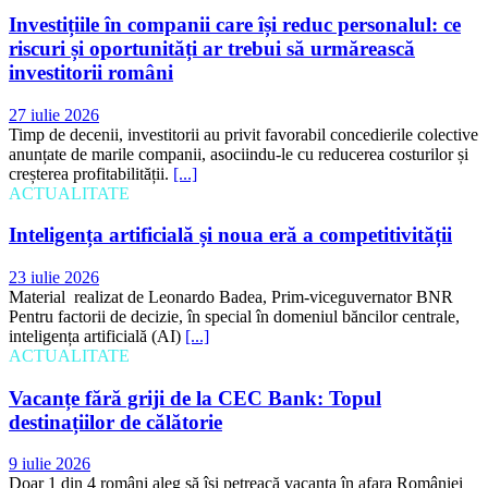
Investițiile în companii care își reduc personalul: ce
riscuri și oportunități ar trebui să urmărească
investitorii români
27 iulie 2026
Timp de decenii, investitorii au privit favorabil concedierile colective
anunțate de marile companii, asociindu-le cu reducerea costurilor și
creșterea profitabilității.
[...]
ACTUALITATE
Inteligența artificială și noua eră a competitivității
23 iulie 2026
Material realizat de Leonardo Badea, Prim-viceguvernator BNR
Pentru factorii de decizie, în special în domeniul băncilor centrale,
inteligența artificială (AI)
[...]
ACTUALITATE
Vacanțe fără griji de la CEC Bank: Topul
destinațiilor de călătorie
9 iulie 2026
Doar 1 din 4 români aleg să își petreacă vacanța în afara României