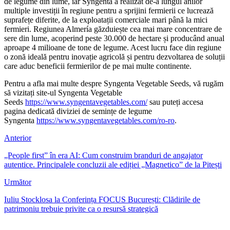
de legume din lume, iar Syngenta a realizat de-a lungul anilor
multiple investiții în regiune pentru a sprijini fermierii ce lucrează
suprafețe diferite, de la exploatații comerciale mari până la mici
fermieri. Regiunea Almería găzduiește cea mai mare concentrare de
sere din lume, acoperind peste 30.000 de hectare și producând anual
aproape 4 milioane de tone de legume. Acest lucru face din regiune
o zonă ideală pentru inovație agricolă și pentru dezvoltarea de soluții
care aduc beneficii fermierilor de pe mai multe continente.
Pentru a afla mai multe despre Syngenta Vegetable Seeds, vă rugăm
să vizitați site-ul Syngenta Vegetable
Seeds
https://www.syngentavegetables.com/
sau puteți accesa
pagina dedicată diviziei de semințe de legume
Syngenta
https://www.syngentavegetables.com/ro-ro
.
Anterior
„People first” în era AI: Cum construim branduri de angajator
autentice. Principalele concluzii ale ediției „Magnetico” de la Pitești
Următor
Iuliu Stocklosa la Conferința FOCUS București: Clădirile de
patrimoniu trebuie privite ca o resursă strategică