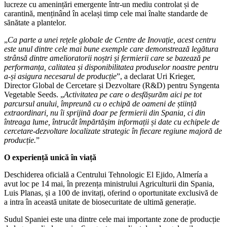
lucreze cu amenințări emergente într-un mediu controlat și de
carantină, menținând în același timp cele mai înalte standarde de
sănătate a plantelor.
„
Ca parte a unei rețele globale de Centre de Inovație, acest centru
este unul dintre cele mai bune exemple care demonstrează legătura
strânsă dintre amelioratorii noștri și fermierii care se bazează pe
performanța, calitatea și disponibilitatea produselor noastre pentru
a-și asigura necesarul de producție
”, a declarat Uri Krieger,
Director Global de Cercetare și Dezvoltare (R&D) pentru Syngenta
Vegetable Seeds. „
Activitatea pe care o desfășurăm aici pe tot
parcursul anului, împreună cu o echipă de oameni de știință
extraordinari, nu îi sprijină doar pe fermierii din Spania, ci din
întreaga lume, întrucât împărtășim informații și date cu echipele de
cercetare-dezvoltare localizate strategic în fiecare regiune majoră de
producție.
”
O experiență unică în viață
Deschiderea oficială a Centrului Tehnologic El Ejido, Almería a
avut loc pe 14 mai, în prezența ministrului Agriculturii din Spania,
Luis Planas, și a 100 de invitați, oferind o oportunitate exclusivă de
a intra în această unitate de biosecuritate de ultimă generație.
Sudul Spaniei este una dintre cele mai importante zone de producție