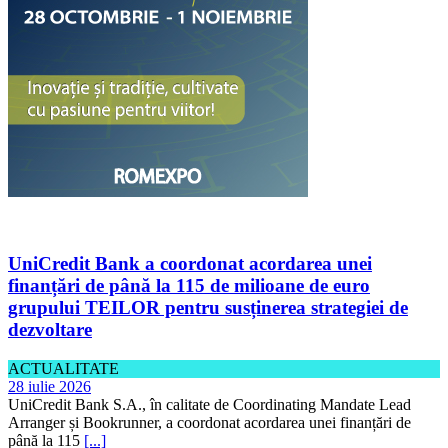
UniCredit Bank a coordonat acordarea unei
finanțări de până la 115 de milioane de euro
grupului TEILOR pentru susținerea strategiei de
dezvoltare
ACTUALITATE
28 iulie 2026
UniCredit Bank S.A., în calitate de Coordinating Mandate Lead
Arranger și Bookrunner, a coordonat acordarea unei finanțări de
până la 115
[...]