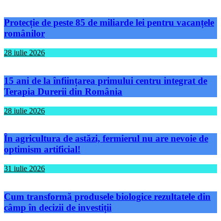
Protecție de peste 85 de miliarde lei pentru vacanțele
românilor
28 iulie 2026
15 ani de la înființarea primului centru integrat de
Terapia Durerii din România
28 iulie 2026
În agricultura de astăzi, fermierul nu are nevoie de
optimism artificial!
31 iulie 2026
Cum transformă produsele biologice rezultatele din
câmp în decizii de investiții