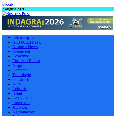
7 august 2026
Prima Pagina
ACTUALITATE
Business News
Eveniment
Economic
Financiar Bancar
Asigurari
Companii
Tehnologie
Constructii
Auto
Industrie
Retail
SANATATE
Frumusete
Agro Biz
Agroalimentar