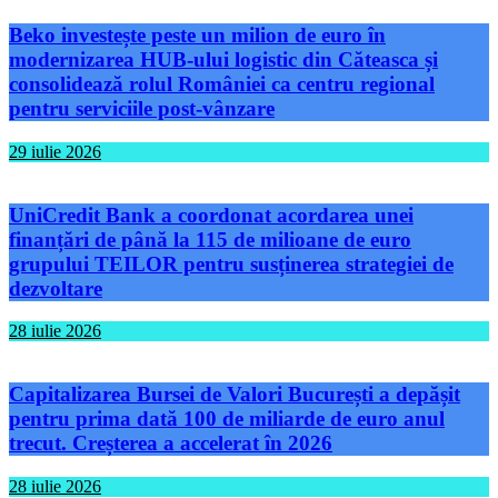
Beko investește peste un milion de euro în
modernizarea HUB-ului logistic din Căteasca și
consolidează rolul României ca centru regional
pentru serviciile post-vânzare
29 iulie 2026
UniCredit Bank a coordonat acordarea unei
finanțări de până la 115 de milioane de euro
grupului TEILOR pentru susținerea strategiei de
dezvoltare
28 iulie 2026
Capitalizarea Bursei de Valori București a depășit
pentru prima dată 100 de miliarde de euro anul
trecut. Creșterea a accelerat în 2026
28 iulie 2026