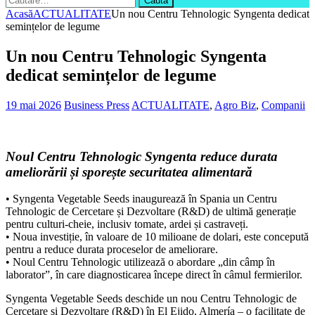
după:
Acasă
ACTUALITATE
Un nou Centru Tehnologic Syngenta dedicat
semințelor de legume
Un nou Centru Tehnologic Syngenta
dedicat semințelor de legume
19 mai 2026
Business Press
ACTUALITATE
,
Agro Biz
,
Companii
Noul Centru Tehnologic Syngenta reduce durata
ameliorării și sporește securitatea alimentară
• Syngenta Vegetable Seeds inaugurează în Spania un Centru
Tehnologic de Cercetare și Dezvoltare (R&D) de ultimă generație
pentru culturi-cheie, inclusiv tomate, ardei și castraveți.
• Noua investiție, în valoare de 10 milioane de dolari, este concepută
pentru a reduce durata proceselor de ameliorare.
• Noul Centru Tehnologic utilizează o abordare „din câmp în
laborator”, în care diagnosticarea începe direct în câmul fermierilor.
Syngenta Vegetable Seeds deschide un nou Centru Tehnologic de
Cercetare și Dezvoltare (R&D) în El Ejido, Almería – o facilitate de