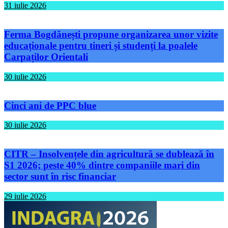
31 iulie 2026
Ferma Bogdănești propune organizarea unor vizite
educaționale pentru tineri și studenți la poalele
Carpaților Orientali
30 iulie 2026
Cinci ani de PPC blue
30 iulie 2026
CITR – Insolvențele din agricultură se dublează în
S1 2026; peste 40% dintre companiile mari din
sector sunt în risc financiar
29 iulie 2026