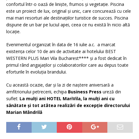
confortul într-o oază de linişte, frumos şi vegetaţie. Piscina
este un proiect de lux, original şi unic, care concurează cu cele
mai mari resorturi ale destinaţiilor turistice de succes. Piscina
dispune de un bar pe luciul apei, ceea ce nu există în nicio altă
locație.
Evenimentul organizat în data de 16 iulie a.c. a marcat
existenţa celor 10 de ani de activitate ai hotelului BEST
WESTERN PLUS Mari Vila Bucharest**** și a fost dedicat în
primul rând angajaţilor şi colaboratorilor care au depus toate
eforturile în evoluția brandului.
Cu această ocazie, dar şi la zi de naştere aniversară a
amfitrionului petrecerii, echipa
Business Press
ureză din
suflet:
La mulţi ani HOTEL MariVila, la mulţi ani cu
sănătate şi tot atâtea realizări de excepţie directorului
Marian Mândrilă