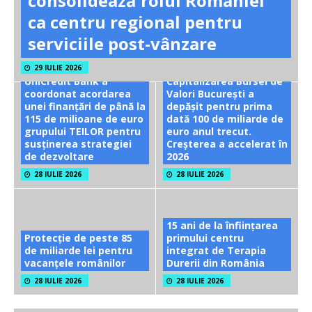
consolidează rolul României
ca centru regional pentru
serviciile post-vânzare
29 IULIE 2026
UniCredit Bank a
Capitalizarea Bursei de
coordonat acordarea
Valori București a
unei finanțări de până la
depășit pentru prima
115 de milioane de euro
dată 100 de miliarde de
grupului TEILOR pentru
euro anul trecut.
susținerea strategiei
Creșterea a accelerat în
de dezvoltare
2026
28 IULIE 2026
28 IULIE 2026
15 ani de la înființarea
Protecție de peste 85
primului centru
de miliarde lei pentru
integrat de Terapia
vacanțele românilor
Durerii din România
28 IULIE 2026
28 IULIE 2026