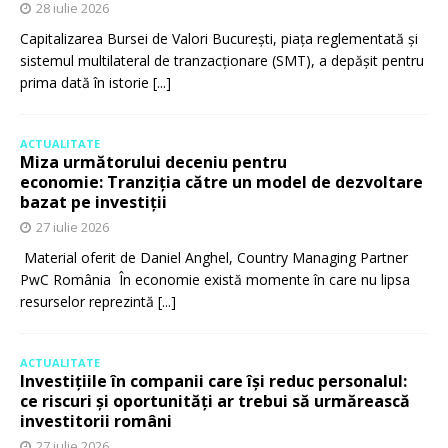
28 iulie 2026
Capitalizarea Bursei de Valori București, piața reglementată și
sistemul multilateral de tranzacționare (SMT), a depășit pentru
prima dată în istorie
[...]
ACTUALITATE
Miza următorului deceniu pentru
economie: Tranziția către un model de dezvoltare
bazat pe investiții
27 iulie 2026
Material oferit de Daniel Anghel, Country Managing Partner
PwC România În economie există momente în care nu lipsa
resurselor reprezintă
[...]
ACTUALITATE
Investițiile în companii care își reduc personalul:
ce riscuri și oportunități ar trebui să urmărească
investitorii români
27 iulie 2026