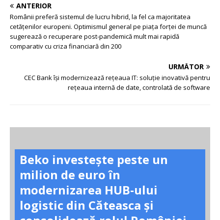
ANTERIOR
Românii preferă sistemul de lucru hibrid, la fel ca majoritatea
cetățenilor europeni. Optimismul general pe piața forței de muncă
sugerează o recuperare post-pandemică mult mai rapidă
comparativ cu criza financiară din 200
URMĂTOR
CEC Bank își modernizează rețeaua IT: soluție inovativă pentru
rețeaua internă de date, controlată de software
Beko investește peste un
milion de euro în
modernizarea HUB-ului
logistic din Căteasca și