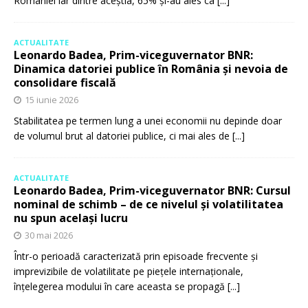
României iar dintre aceștia, 65% și-au ales ca
[...]
ACTUALITATE
Leonardo Badea, Prim-viceguvernator BNR:
Dinamica datoriei publice în România și nevoia de
consolidare fiscală
15 iunie 2026
Stabilitatea pe termen lung a unei economii nu depinde doar
de volumul brut al datoriei publice, ci mai ales de
[...]
ACTUALITATE
Leonardo Badea, Prim-viceguvernator BNR: Cursul
nominal de schimb – de ce nivelul și volatilitatea
nu spun același lucru
30 mai 2026
Într-o perioadă caracterizată prin episoade frecvente și
imprevizibile de volatilitate pe piețele internaționale,
înțelegerea modului în care aceasta se propagă
[...]