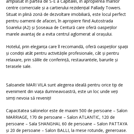
amplasat în partea de S-E a Capitalei, în apropierea marilor
centre comerciale şi a cartierului rezidenţial Pallady Towers.
Situat in plină zonă de dezvoltare imobiliară, este locul perfect
pentru oamenii de afaceri, în apropiere fiind Autostrada
Soarelui (A2) şi Şoseaua de Centură care oferă oaspeţilor
marele avantaj de a evita centrul aglomerat al oraşului.
Hotelul, prin eleganţa care îl recomandă, oferă oaspeţilor spaţii
şi condiţii atât pentru activităţile profesionale, cât şi pentru
relaxare, prin sălile de conferinţă, restaurantele, barurile şi
terasele sale.
Saloanele MARI VILA sunt alegerea ideală pentru orice tip de
eveniment din viaţa dumneavoastră, este un loc unde veţi
simţi nevoia să reveniţi!
Capacitatea salonelor este de maxim 500 de persoane – Salon
MARRIAGE, 170 de persoane – Salon ATLANTIC, 120 de
persoane – Sala SHANGHAI, 60 de persoane – Salon PATTAYA
şi 20 de persoane – Salon BALLI, la mese rotunde, generoase.