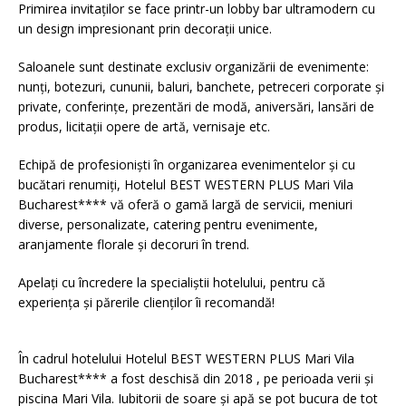
Primirea invitaţilor se face printr-un lobby bar ultramodern cu
un design impresionant prin decoraţii unice.
Saloanele sunt destinate exclusiv organizării de evenimente:
nunţi, botezuri, cununii, baluri, banchete, petreceri corporate şi
private, conferinţe, prezentări de modă, aniversări, lansări de
produs, licitaţii opere de artă, vernisaje etc.
Echipă de profesionişti în organizarea evenimentelor şi cu
bucătari renumiţi, Hotelul BEST WESTERN PLUS Mari Vila
Bucharest**** vă oferă o gamă largă de servicii, meniuri
diverse, personalizate, catering pentru evenimente,
aranjamente florale şi decoruri în trend.
Apelaţi cu încredere la specialiştii hotelului, pentru că
experienţa şi părerile clienţilor îi recomandă!
În cadrul hotelului Hotelul BEST WESTERN PLUS Mari Vila
Bucharest**** a fost deschisă din 2018 , pe perioada verii și
piscina Mari Vila. Iubitorii de soare şi apă se pot bucura de tot