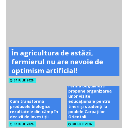
În agricultura de astăzi,
fermierul nu are nevoie de
optimism artificial!
31 IULIE 2026
Ferma Bogdănești
propune organizarea
unor vizite
Cum transformă
educaționale pentru
produsele biologice
tineri și studenți la
rezultatele din câmp în
poalele Carpaților
decizii de investiții
Orientali
31 IULIE 2026
30 IULIE 2026