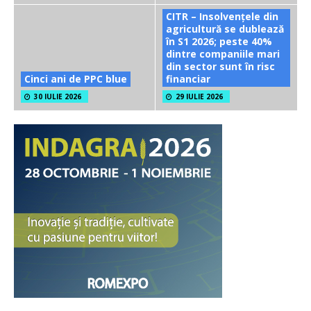
CITR – Insolvențele din
agricultură se dublează
în S1 2026; peste 40%
dintre companiile mari
din sector sunt în risc
Cinci ani de PPC blue
financiar
30 IULIE 2026
29 IULIE 2026