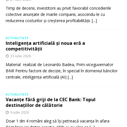
Timp de decenii, investitorii au privit favorabil concedierile
colective anunțate de marile companii, asociindu-le cu
reducerea costurilor și creșterea profitabilității.
[...]
ACTUALITATE
Inteligența artificială și noua eră a
competitivității
23 iulie 2026
Material realizat de Leonardo Badea, Prim-viceguvernator
BNR Pentru factorii de decizie, în special în domeniul băncilor
centrale, inteligența artificială (AI)
[...]
ACTUALITATE
Vacanțe fără griji de la CEC Bank: Topul
destinațiilor de călătorie
9 iulie 2026
Doar 1 din 4 români aleg să își petreacă vacanța în afara