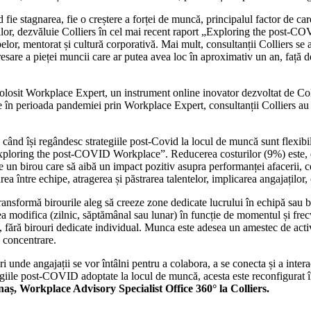
fie stagnarea, fie o creștere a forței de muncă, principalul factor de ca
lor, dezvăluie Colliers în cel mai recent raport „Exploring the post-COV
pelor, mentorat și cultură corporativă. Mai mult, consultanții Colliers se
dresare a pieței muncii care ar putea avea loc în aproximativ un an, față 
folosit Workplace Expert, un instrument online inovator dezvoltat de Co
tate în perioada pandemiei prin Workplace Expert, consultanții Colliers a
i când își regândesc strategiile post-Covid la locul de muncă sunt flexib
„Exploring the post-COVID Workplace”. Reducerea costurilor (9%) este,
ze un birou care să aibă un impact pozitiv asupra performanței afacerii,
a între echipe, atragerea și păstrarea talentelor, implicarea angajaților, 
transformă birourile aleg să creeze zone dedicate lucrului în echipă sau b
tea modifica (zilnic, săptămânal sau lunar) în funcție de momentul și fre
fără birouri dedicate individual. Munca este adesea un amestec de activit
u concentrare.
i unde angajații se vor întâlni pentru a colabora, a se conecta și a inter
giile post-COVID adoptate la locul de muncă, acesta este reconfigurat în
, Workplace Advisory Specialist Office 360° la Colliers.