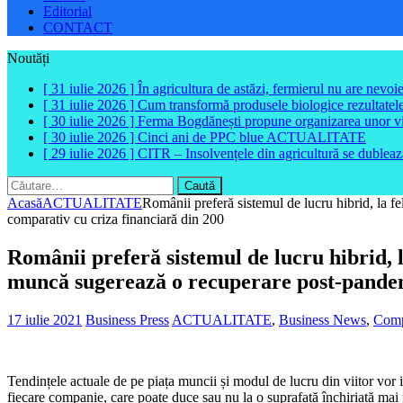
Editorial
CONTACT
Noutăți
[ 31 iulie 2026 ]
În agricultura de astăzi, fermierul nu are nevoi
[ 31 iulie 2026 ]
Cum transformă produsele biologice rezultatele 
[ 30 iulie 2026 ]
Ferma Bogdănești propune organizarea unor vizit
[ 30 iulie 2026 ]
Cinci ani de PPC blue
ACTUALITATE
[ 29 iulie 2026 ]
CITR – Insolvențele din agricultură se dubleaz
Caută
după:
Acasă
ACTUALITATE
Românii preferă sistemul de lucru hibrid, la f
comparativ cu criza financiară din 200
Românii preferă sistemul de lucru hibrid, l
muncă sugerează o recuperare post-pandem
17 iulie 2021
Business Press
ACTUALITATE
,
Business News
,
Comp
Tendințele actuale de pe piața muncii și modul de lucru din viitor vor i
fiecare companie, care poate duce sau nu la o suprafață închiriată mai m