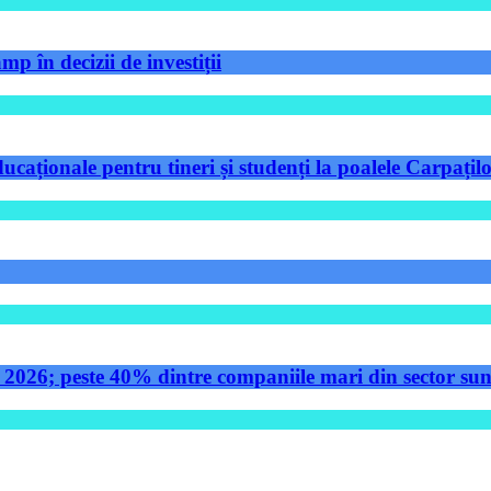
p în decizii de investiții
aționale pentru tineri și studenți la poalele Carpațilo
 2026; peste 40% dintre companiile mari din sector sunt