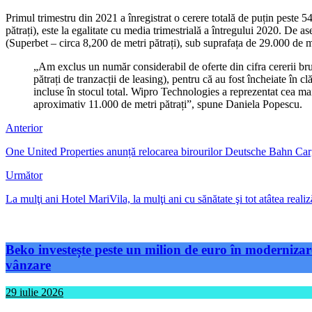
Primul trimestru din 2021 a înregistrat o cerere totală de puțin peste 54
pătrați), este la egalitate cu media trimestrială a întregului 2020. De a
(Superbet – circa 8,200 de metri pătrați), sub suprafața de 29.000 de m
„Am exclus un număr considerabil de oferte din cifra cererii br
pătrați de tranzacții de leasing), pentru că au fost încheiate în cl
incluse în stocul total. Wipro Technologies a reprezentat cea mai
aproximativ 11.000 de metri pătrați”, spune Daniela Popescu.
Anterior
One United Properties anunță relocarea birourilor Deutsche Bahn C
Următor
La mulţi ani Hotel MariVila, la mulţi ani cu sănătate şi tot atâtea real
Beko investește peste un milion de euro în modernizare
vânzare
29 iulie 2026