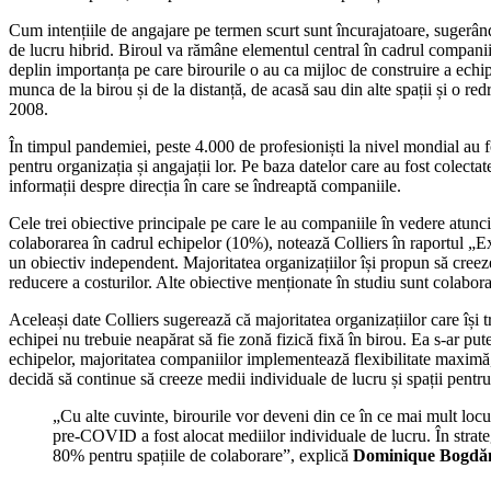
Cum intențiile de angajare pe termen scurt sunt încurajatoare, sugerând 
de lucru hibrid. Biroul va rămâne elementul central în cadrul companii
deplin importanța pe care birourile o au ca mijloc de construire a echi
munca de la birou și de la distanță, de acasă sau din alte spații și o re
2008.
În timpul pandemiei, peste 4.000 de profesioniști la nivel mondial au 
pentru organizația și angajații lor. Pe baza datelor care au fost colec
informații despre direcția în care se îndreaptă companiile.
Cele trei obiective principale pe care le au companiile în vedere atunc
colaborarea în cadrul echipelor (10%), notează Colliers în raportul 
un obiectiv independent. Majoritatea organizațiilor își propun să cree
reducere a costurilor. Alte obiective menționate în studiu sunt colaborare
Aceleași date Colliers sugerează că majoritatea organizațiilor care își 
echipei nu trebuie neapărat să fie zonă fizică fixă în birou. Ea s-ar pu
echipelor, majoritatea companiilor implementează flexibilitate maximă, 
decidă să continue să creeze medii individuale de lucru și spații pentr
„Cu alte cuvinte, birourile vor deveni din ce în ce mai mult locur
pre-COVID a fost alocat mediilor individuale de lucru. În strate
80% pentru spațiile de colaborare”, explică
Dominique Bogdănaș