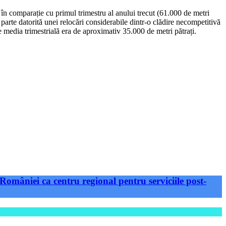
ut în comparație cu primul trimestru al anului trecut (61.000 de metri
 parte datorită unei relocări considerabile dintr-o clădire necompetitivă
e media trimestrială era de aproximativ 35.000 de metri pătrați.
României ca centru regional pentru serviciile post-