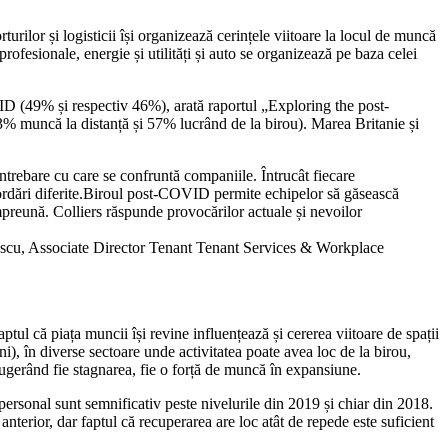
orturilor și logisticii își organizează cerințele viitoare la locul de muncă
rofesionale, energie și utilități și auto se organizează pe baza celei
VID (49% și respectiv 46%), arată raportul „Exploring the post-
% muncă la distanță și 57% lucrând de la birou). Marea Britanie și
 întrebare cu care se confruntă companiile. Întrucât fiecare
abordări diferite.Biroul post-COVID permite echipelor să găsească
împreună. Colliers răspunde provocărilor actuale și nevoilor
Popescu, Associate Director Tenant Tenant Services & Workplace
ul că piața muncii își revine influențează și cererea viitoare de spații
i), în diverse sectoare unde activitatea poate avea loc de la birou,
sugerând fie stagnarea, fie o forță de muncă în expansiune.
personal sunt semnificativ peste nivelurile din 2019 și chiar din 2018.
nterior, dar faptul că recuperarea are loc atât de repede este suficient