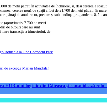
.000 de metri pătrați în activitatea de închiriere, și, deși cererea a scăz
semenea, cererea nouă de spații a fost de 21.700 de metri pătrați, în mare
etri pătrați de anul trecut, precum și sub tendința pre-pandemică, în car
ute (aproximativ 7.700 de metri
ădiri de birouri care nu sunt
 mare tranzacție a trimestrului, de
argo Romania la One Cotroceni Park
izări de excepţie Marian Mândrilă!
a HUB-ului logistic din Căteasca și consolidează rolul 