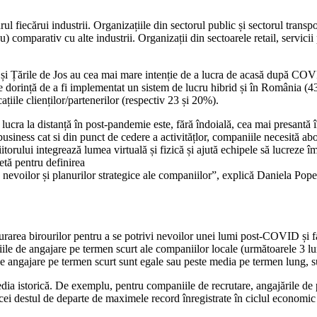
drul fiecărui industrii. Organizațiile din sectorul public și sectorul transp
comparativ cu alte industrii. Organizații din sectoarele retail, servicii p
hă și Țările de Jos au cea mai mare intenție de a lucra de acasă după CO
orință de a fi implementat un sistem de lucru hibrid și în România (43
ațiile clienților/partenerilor (respectiv 23 și 20%).
 a lucra la distanță în post-pandemie este, fără îndoială, cea mai presantă
business cat si din punct de cedere a activitățlor, companiile necesită 
itorului integrează lumea virtuală și fizică și ajută echipele să lucreze 
etă pentru definirea
nde nevoilor și planurilor strategice ale companiilor”, explică Daniela 
rarea birourilor pentru a se potrivi nevoilor unei lumi post-COVID și fapt
ile de angajare pe termen scurt ale companiilor locale (următoarele 3 lun
le de angajare pe termen scurt sunt egale sau peste media pe termen lung, 
dia istorică. De exemplu, pentru companiile de recrutare, angajările de 
icei destul de departe de maximele record înregistrate în ciclul economic a