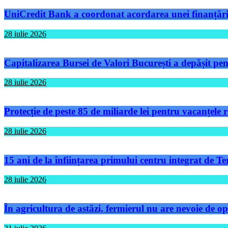
UniCredit Bank a coordonat acordarea unei finanțări 
28 iulie 2026
Capitalizarea Bursei de Valori București a depășit pen
28 iulie 2026
Protecție de peste 85 de miliarde lei pentru vacanțele
28 iulie 2026
15 ani de la înființarea primului centru integrat de 
28 iulie 2026
În agricultura de astăzi, fermierul nu are nevoie de op