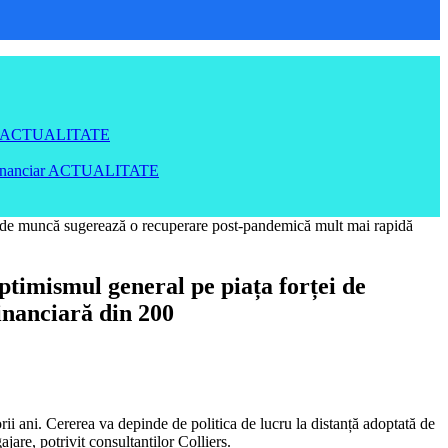
ACTUALITATE
inanciar
ACTUALITATE
ței de muncă sugerează o recuperare post-pandemică mult mai rapidă
ptimismul general pe piața forței de
inanciară din 200
rii ani. Cererea va depinde de politica de lucru la distanță adoptată de
are, potrivit consultanților Colliers.