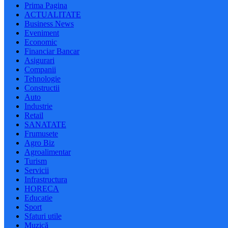
Prima Pagina
ACTUALITATE
Business News
Eveniment
Economic
Financiar Bancar
Asigurari
Companii
Tehnologie
Constructii
Auto
Industrie
Retail
SANATATE
Frumusete
Agro Biz
Agroalimentar
Turism
Servicii
Infrastructura
HORECA
Educatie
Sport
Sfaturi utile
Muzică