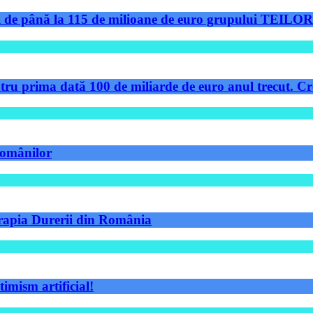
de până la 115 de milioane de euro grupului TEILOR pe
tru prima dată 100 de miliarde de euro anul trecut. Cre
 românilor
Terapia Durerii din România
timism artificial!