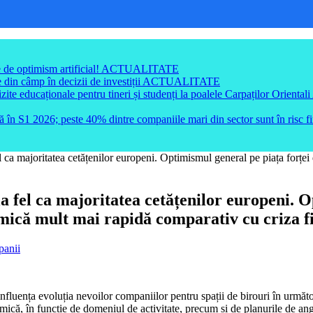
e de optimism artificial!
ACTUALITATE
din câmp în decizii de investiții
ACTUALITATE
e educaționale pentru tineri și studenți la poalele Carpaților Orientali
ă în S1 2026; peste 40% dintre companiile mari din sector sunt în risc f
el ca majoritatea cetățenilor europeni. Optimismul general pe piața for
a fel ca majoritatea cetățenilor europeni. O
ică mult mai rapidă comparativ cu criza f
anii
nfluența evoluția nevoilor companiilor pentru spații de birouri în următo
ică, în funcție de domeniul de activitate, precum și de planurile de angaj