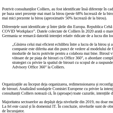
Potrivit consultanților Colliers, au fost identificate însă diferențe în ca
pe baza unei prezențe mai mari la birou (peste 68% lucrează de la birou) 
mai mici prezente la birou (aproximativ 50% lucrează de la birou).
Diferențele sunt identificate și între țările din Europa. Republica Ce
COVID Workplace”. Datele colectate de Colliers în 2020 arată o mare d
Germania se remarcă datorită intenției relativ ridicate de a lucra din loc
„Găsirea celui mai eficient echilibru între a lucra de la birou și
companie este diferita atat din punct de vedere al modelului de 
modurile de lucru potrivite pentru a colabora mai bine. Biroul vi
viitoare de pe piața de birouri cu Office 360°, o abordare compl
strategiei cu privire la spatiul de birouri cu scopul de a raspu
Advisory Office 360° la Colliers.
Organizațiile au început deja organizarea, redimensionarea și reconfigu
de birouri. Analizând sondajele Comisiei Europene cu privire la intenți
consultanții Colliers notează că, în (aproape) toate cazurile, intenții
Majoritatea sectoarelor au depășit deja nivelurile din 2019, nu doar me
La fel este cazul și în domeniul IT. În concluzie, nivelurile sunt de ob
de încurajator.