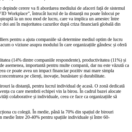
re depinde cerere va fi abordarea mediului de afaceri față de sistemul
ID Workplace”, întrucât lucrul de la distanță nu poate înlocui pe
 așteaptă la un nou mod de lucru, care va implica un amestec între
de doi ani în majoritatea cazurilor după criza financiară globală din
lliers pentru a ajuta companiile să determine mediul optim de lucru
u acum o viziune asupra modului în care organizațiile gândesc și oferă
ilitatea (14% dintre companiile respondente), productivitatea (11%) și
 de asemenea, importantă pentru multe companii, dar nu este văzută ca
 ceea ce poate avea un impact financiar pozitiv mai mare simpla
concentrarea pe clienți, inovație, bunăstare și durabilitate.
irouri la distanță, pentru lucrul individual de acasă. O zonă dedicată
cvența cu care membrii echipei vin la birou. În cadrul bazei alocate
ăți colaborative și individuale, ceea ce face ca organizațiile să
acționa cu colegii. În medie, până la 70% din spațiul de birouri
 medie între 20-40% pentru spațiile individuale și între 60-