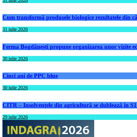
31 iulie 2026
Cum transformă produsele biologice rezultatele din câm
31 iulie 2026
Ferma Bogdănești propune organizarea unor vizite educ
30 iulie 2026
Cinci ani de PPC blue
30 iulie 2026
CITR – Insolvențele din agricultură se dublează în S1
29 iulie 2026