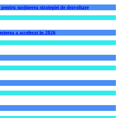
ntru susținerea strategiei de dezvoltare
șterea a accelerat în 2026