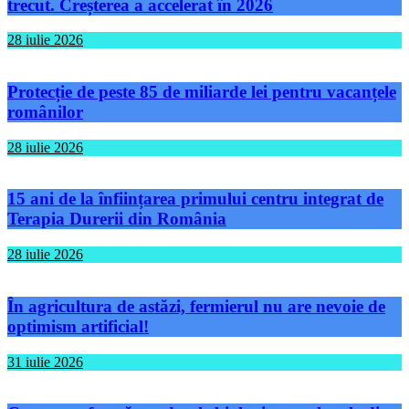
trecut. Creșterea a accelerat în 2026
28 iulie 2026
Protecție de peste 85 de miliarde lei pentru vacanțele
românilor
28 iulie 2026
15 ani de la înființarea primului centru integrat de
Terapia Durerii din România
28 iulie 2026
În agricultura de astăzi, fermierul nu are nevoie de
optimism artificial!
31 iulie 2026