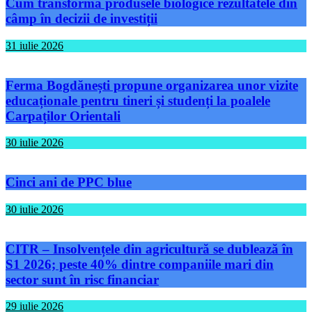
Cum transformă produsele biologice rezultatele din
câmp în decizii de investiții
31 iulie 2026
Ferma Bogdănești propune organizarea unor vizite
educaționale pentru tineri și studenți la poalele
Carpaților Orientali
30 iulie 2026
Cinci ani de PPC blue
30 iulie 2026
CITR – Insolvențele din agricultură se dublează în
S1 2026; peste 40% dintre companiile mari din
sector sunt în risc financiar
29 iulie 2026