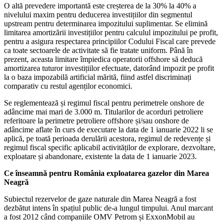
O altă prevedere importantă este creșterea de la 30% la 40% a
nivelului maxim pentru deducerea investițiilor din segmentul
upstream pentru determinarea impozitului suplimentar. Se elimină
limitarea amortizării investițiilor pentru calculul impozitului pe profit,
pentru a asigura respectarea principiilor Codului Fiscal care prevede
ca toate sectoarele de activitate să fie tratate uniform. Până în
prezent, aceasta limitare împiedica operatorii offshore să deducă
amortizarea tuturor investițiilor efectuate, datorând impozit pe profit
la o baza impozabilă artificial mărită, fiind astfel discriminați
comparativ cu restul agenților economici.
Se reglementează și regimul fiscal pentru perimetrele onshore de
adâncime mai mari de 3.000 m. Titularilor de acorduri petroliere
referitoare la perimetre petroliere offshore și/sau onshore de
adâncime aflate în curs de executare la data de 1 ianuarie 2022 li se
aplică, pe toată perioada derulării acestora, regimul de redevențe și
regimul fiscal specific aplicabil activităților de explorare, dezvoltare,
exploatare și abandonare, existente la data de 1 ianuarie 2023.
Ce înseamnă pentru România exploatarea gazelor din Marea
Neagră
Subiectul rezervelor de gaze naturale din Marea Neagră a fost
dezbătut intens în spațiul public de-a lungul timpului. Anul marcant
a fost 2012 când companiile OMV Petrom și ExxonMobil au