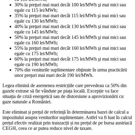
30% la preţuri mai mari decât 100 lei/MWh şi mai mici sau
egale cu 115 lei/MWh;
35% la preţuri mai mari decât 115 lei/MWh şi mai mici sau
egale cu 130 lei/MWh;
40% la preţuri mai mari decât 130 lei/MWh şi mai mici sau
egale cu 145 lei/MWh;
50% la preţuri mai mari decât 145 lei/MWh şi mai mici sau
egale cu 160 lei/MWh;
55% la preţuri mai mari decât 160 lei/MWh şi mai mici sau
egale cu 175 lei/MWh;
60% la preţuri mai mari decât 175 lei/MWh şi mai mici sau
egale cu 190 lei/MWh;
70% din veniturile suplimentare obţinute în urma practicării
unor preţuri mai mari decât 190 lei/MWh.
Legea elimină de asemenea restricțiile care prevedeau ca 50% din
gazele extrase să fie vândute pe piața locală. Excepție va face
situația de criză energetică sau de distorsiune a aprovizionării cu
gaze naturale a României.
Este eliminat și prețul de referință în determinarea bazei de calcul a
impozitului asupra veniturilor suplimentare. Astfel va fi luat în calcul
prețul efectiv realizat prin tranzacții și nu prețul de pe bursa austriacă
CEGH, ceea ce ar putea reduce nivel de taxare.