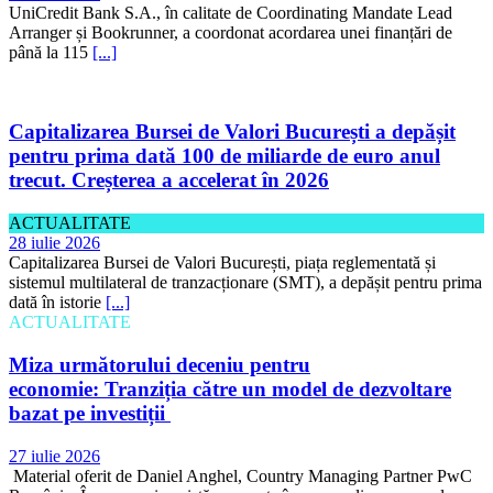
UniCredit Bank S.A., în calitate de Coordinating Mandate Lead
Arranger și Bookrunner, a coordonat acordarea unei finanțări de
până la 115
[...]
Capitalizarea Bursei de Valori București a depășit
pentru prima dată 100 de miliarde de euro anul
trecut. Creșterea a accelerat în 2026
ACTUALITATE
28 iulie 2026
Capitalizarea Bursei de Valori București, piața reglementată și
sistemul multilateral de tranzacționare (SMT), a depășit pentru prima
dată în istorie
[...]
ACTUALITATE
Miza următorului deceniu pentru
economie: Tranziția către un model de dezvoltare
bazat pe investiții
27 iulie 2026
Material oferit de Daniel Anghel, Country Managing Partner PwC