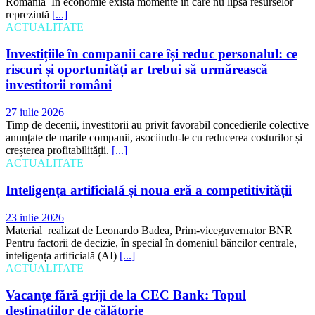
România În economie există momente în care nu lipsa resurselor
reprezintă
[...]
ACTUALITATE
Investițiile în companii care își reduc personalul: ce
riscuri și oportunități ar trebui să urmărească
investitorii români
27 iulie 2026
Timp de decenii, investitorii au privit favorabil concedierile colective
anunțate de marile companii, asociindu-le cu reducerea costurilor și
creșterea profitabilității.
[...]
ACTUALITATE
Inteligența artificială și noua eră a competitivității
23 iulie 2026
Material realizat de Leonardo Badea, Prim-viceguvernator BNR
Pentru factorii de decizie, în special în domeniul băncilor centrale,
inteligența artificială (AI)
[...]
ACTUALITATE
Vacanțe fără griji de la CEC Bank: Topul
destinațiilor de călătorie