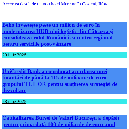
Accor va deschide un nou hotel Mercure în Cozieni, Ilfov
Beko investește peste un milion de euro în
modernizarea HUB-ului logistic din Căteasca și
consolidează rolul României ca centru regional
pentru serviciile post-vânzare
29 iulie 2026
UniCredit Bank a coordonat acordarea unei
finanțări de până la 115 de milioane de euro
grupului TEILOR pentru susținerea strategiei de
dezvoltare
28 iulie 2026
Capitalizarea Bursei de Valori București a depășit
pentru prima dată 100 de miliarde de euro anul