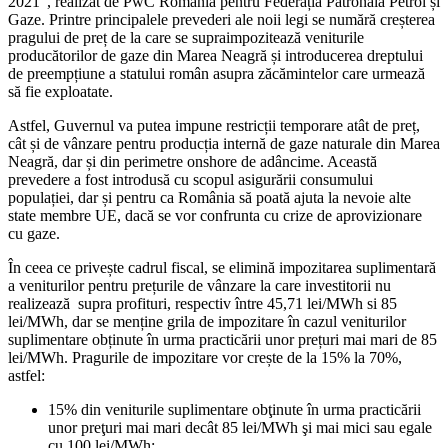
2021”, realizat de PwC România pentru Federația Patronală Petrol și
Gaze. Printre principalele prevederi ale noii legi se numără creșterea
pragului de preț de la care se supraimpozitează veniturile
producătorilor de gaze din Marea Neagră și introducerea dreptului
de preempțiune a statului român asupra zăcămintelor care urmează
să fie exploatate.
Astfel, Guvernul va putea impune restricții temporare atât de preț,
cât și de vânzare pentru producția internă de gaze naturale din Marea
Neagră, dar și din perimetre onshore de adâncime. Această
prevedere a fost introdusă cu scopul asigurării consumului
populației, dar și pentru ca România să poată ajuta la nevoie alte
state membre UE, dacă se vor confrunta cu crize de aprovizionare
cu gaze.
În ceea ce privește cadrul fiscal, se elimină impozitarea suplimentară
a veniturilor pentru prețurile de vânzare la care investitorii nu
realizează supra profituri, respectiv între 45,71 lei/MWh si 85
lei/MWh, dar se menține grila de impozitare în cazul veniturilor
suplimentare obținute în urma practicării unor prețuri mai mari de 85
lei/MWh. Pragurile de impozitare vor crește de la 15% la 70%,
astfel:
15% din veniturile suplimentare obţinute în urma practicării
unor preţuri mai mari decât 85 lei/MWh şi mai mici sau egale
cu 100 lei/MWh;