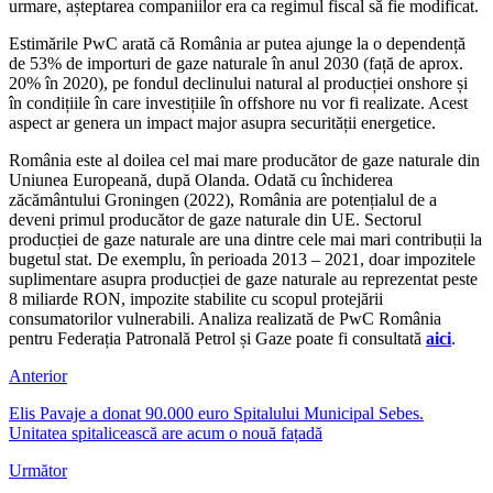
urmare, așteptarea companiilor era ca regimul fiscal să fie modificat.
Estimările PwC arată că România ar putea ajunge la o dependență
de 53% de importuri de gaze naturale în anul 2030 (față de aprox.
20% în 2020), pe fondul declinului natural al producției onshore și
în condițiile în care investițiile în offshore nu vor fi realizate. Acest
aspect ar genera un impact major asupra securității energetice.
România este al doilea cel mai mare producător de gaze naturale din
Uniunea Europeană, după Olanda. Odată cu închiderea
zăcământului Groningen (2022), România are potențialul de a
deveni primul producător de gaze naturale din UE. Sectorul
producției de gaze naturale are una dintre cele mai mari contribuții la
bugetul stat. De exemplu, în perioada 2013 – 2021, doar impozitele
suplimentare asupra producției de gaze naturale au reprezentat peste
8 miliarde RON, impozite stabilite cu scopul protejării
consumatorilor vulnerabili. Analiza realizată de PwC România
pentru Federația Patronală Petrol și Gaze poate fi consultată
aici
.
Anterior
Elis Pavaje a donat 90.000 euro Spitalului Municipal Sebes.
Unitatea spitalicească are acum o nouă fațadă
Următor