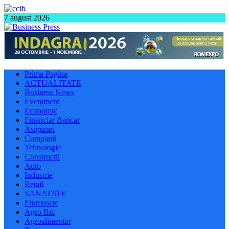
7 august 2026
Prima Pagina
ACTUALITATE
Business News
Eveniment
Economic
Financiar Bancar
Asigurari
Companii
Tehnologie
Constructii
Auto
Industrie
Retail
SANATATE
Frumusete
Agro Biz
Agroalimentar