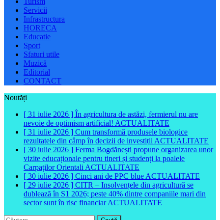
Turism
Servicii
Infrastructura
HORECA
Educatie
Sport
Sfaturi utile
Muzică
Editorial
CONTACT
Noutăți
[ 31 iulie 2026 ]
În agricultura de astăzi, fermierul nu are
nevoie de optimism artificial!
ACTUALITATE
[ 31 iulie 2026 ]
Cum transformă produsele biologice
rezultatele din câmp în decizii de investiții
ACTUALITATE
[ 30 iulie 2026 ]
Ferma Bogdănești propune organizarea unor
vizite educaționale pentru tineri și studenți la poalele
Carpaților Orientali
ACTUALITATE
[ 30 iulie 2026 ]
Cinci ani de PPC blue
ACTUALITATE
[ 29 iulie 2026 ]
CITR – Insolvențele din agricultură se
dublează în S1 2026; peste 40% dintre companiile mari din
sector sunt în risc financiar
ACTUALITATE
Caută