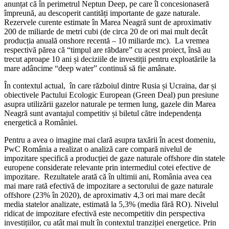
anunțat că în perimetrul Neptun Deep, pe care îl concesionaseră
împreună, au descoperit cantități importante de gaze naturale.
Rezervele curente estimate în Marea Neagră sunt de aproximativ
200 de miliarde de metri cubi (de circa 20 de ori mai mult decât
producția anuală onshore recentă – 10 miliarde mc). La vremea
respectivă părea că “timpul are răbdare” cu acest proiect, însă au
trecut aproape 10 ani și deciziile de investiții pentru exploatările la
mare adâncime “deep water” continuă să fie amânate.
În contextul actual, în care războiul dintre Rusia și Ucraina, dar și
obiectivele Pactului Ecologic European (Green Deal) pun presiune
asupra utilizării gazelor naturale pe termen lung, gazele din Marea
Neagră sunt avantajul competitiv și biletul către independența
energetică a României.
Pentru a avea o imagine mai clară asupra taxării în acest domeniu,
PwC România a realizat o analiză care compară nivelul de
impozitare specifică a producției de gaze naturale offshore din statele
europene considerate relevante prin intermediul cotei efective de
impozitare. Rezultatele arată că în ultimii ani, România avea cea
mai mare rată efectivă de impozitare a sectorului de gaze naturale
offshore (23% în 2020), de aproximativ 4,3 ori mai mare decât
media statelor analizate, estimată la 5,3% (media fără RO). Nivelul
ridicat de impozitare efectivă este necompetitiv din perspectiva
investițiilor, cu atât mai mult în contextul tranziției energetice. Prin