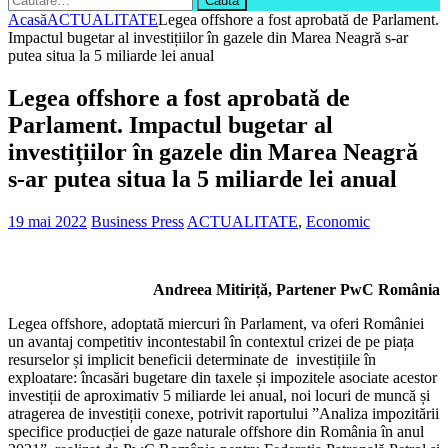
după:
Acasă
ACTUALITATE
Legea offshore a fost aprobată de Parlament.
Impactul bugetar al investițiilor în gazele din Marea Neagră s-ar
putea situa la 5 miliarde lei anual
Legea offshore a fost aprobată de
Parlament. Impactul bugetar al
investițiilor în gazele din Marea Neagră
s-ar putea situa la 5 miliarde lei anual
19 mai 2022
Business Press
ACTUALITATE
,
Economic
Andreea Mitiriță, Partener PwC România
Legea offshore, adoptată miercuri în Parlament, va oferi României
un avantaj competitiv incontestabil în contextul crizei de pe piața
resurselor și implicit beneficii determinate de investițiile în
exploatare: încasări bugetare din taxele și impozitele asociate acestor
investiții de aproximativ 5 miliarde lei anual, noi locuri de muncă și
atragerea de investiții conexe, potrivit raportului ”Analiza impozitării
specifice producției de gaze naturale offshore din România în anul