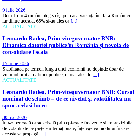
9 iulie 2026
Doar 1 din 4 români aleg să își petreacă vacanța în afara României
iar dintre aceștia, 65% și-au ales ca
[...]
ACTUALITATE
Leonardo Badea, Prim-viceguvernator BNR:
Dinamica datoriei publice în România și nevoia de
consolidare fiscală
15 iunie 2026
Stabilitatea pe termen lung a unei economii nu depinde doar de
volumul brut al datoriei publice, ci mai ales de
[...]
ACTUALITATE
Leonardo Badea, Prim-viceguvernator BNR: Cursul
nominal de schimb – de ce nivelul și volatilitatea nu
spun același lucru
30 mai 2026
Într-o perioadă caracterizată prin episoade frecvente și imprevizibile
de volatilitate pe piețele internaționale, înțelegerea modului în care
aceasta se propagă
[...]