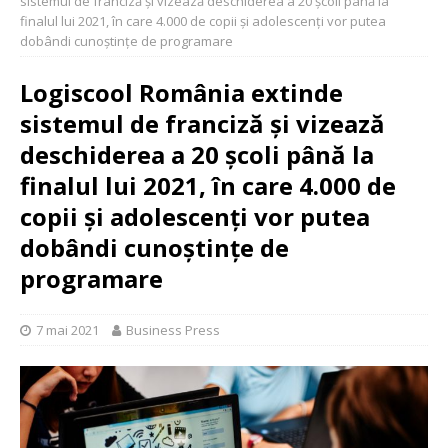
sistemul de franciză și vizează deschiderea a 20 școli până la
finalul lui 2021, în care 4.000 de copii și adolescenți vor putea
dobândi cunoștințe de programare
Logiscool România extinde
sistemul de franciză și vizează
deschiderea a 20 școli până la
finalul lui 2021, în care 4.000 de
copii și adolescenți vor putea
dobândi cunoștințe de
programare
7 mai 2021
Business Press