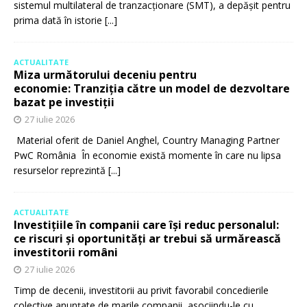
sistemul multilateral de tranzacționare (SMT), a depășit pentru
prima dată în istorie
[...]
ACTUALITATE
Miza următorului deceniu pentru
economie: Tranziția către un model de dezvoltare
bazat pe investiții
27 iulie 2026
Material oferit de Daniel Anghel, Country Managing Partner
PwC România În economie există momente în care nu lipsa
resurselor reprezintă
[...]
ACTUALITATE
Investițiile în companii care își reduc personalul:
ce riscuri și oportunități ar trebui să urmărească
investitorii români
27 iulie 2026
Timp de decenii, investitorii au privit favorabil concedierile
colective anunțate de marile companii, asociindu-le cu