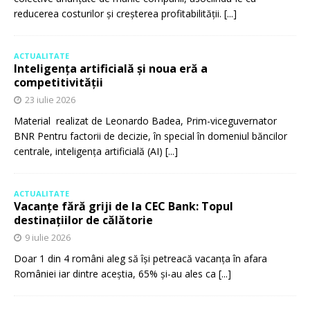
reducerea costurilor și creșterea profitabilității.
[...]
ACTUALITATE
Inteligența artificială și noua eră a
competitivității
23 iulie 2026
Material realizat de Leonardo Badea, Prim-viceguvernator
BNR Pentru factorii de decizie, în special în domeniul băncilor
centrale, inteligența artificială (AI)
[...]
ACTUALITATE
Vacanțe fără griji de la CEC Bank: Topul
destinațiilor de călătorie
9 iulie 2026
Doar 1 din 4 români aleg să își petreacă vacanța în afara
României iar dintre aceștia, 65% și-au ales ca
[...]