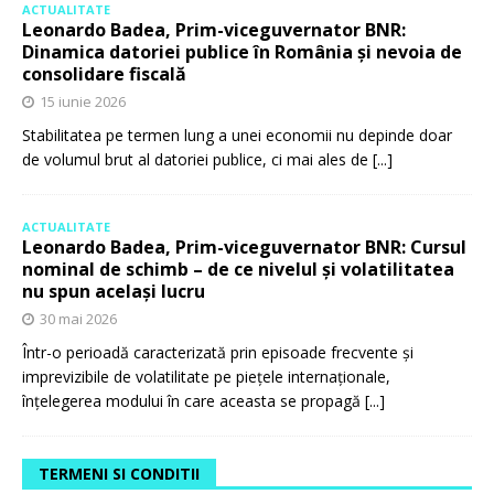
ACTUALITATE
Leonardo Badea, Prim-viceguvernator BNR:
Dinamica datoriei publice în România și nevoia de
consolidare fiscală
15 iunie 2026
Stabilitatea pe termen lung a unei economii nu depinde doar
de volumul brut al datoriei publice, ci mai ales de
[...]
ACTUALITATE
Leonardo Badea, Prim-viceguvernator BNR: Cursul
nominal de schimb – de ce nivelul și volatilitatea
nu spun același lucru
30 mai 2026
Într-o perioadă caracterizată prin episoade frecvente și
imprevizibile de volatilitate pe piețele internaționale,
înțelegerea modului în care aceasta se propagă
[...]
TERMENI SI CONDITII