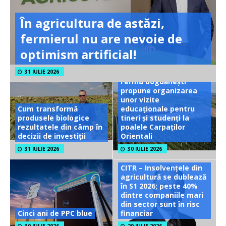
În agricultura de astăzi,
fermierul nu are nevoie de
optimism artificial!
31 IULIE 2026
Ferma Bogdănești
propune organizarea
unor vizite
Cum transformă
educaționale pentru
produsele biologice
tineri și studenți la
rezultatele din câmp în
poalele Carpaților
decizii de investiții
Orientali
31 IULIE 2026
30 IULIE 2026
CITR – Insolvențele din
agricultură se dublează
în S1 2026; peste 40%
dintre companiile mari
din sector sunt în risc
Cinci ani de PPC blue
financiar
30 IULIE 2026
29 IULIE 2026