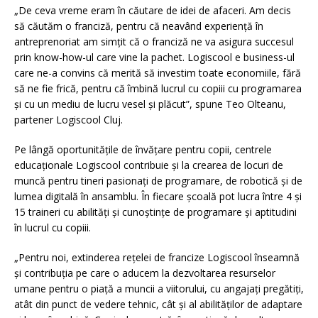
„De ceva vreme eram în căutare de idei de afaceri. Am decis
să căutăm o franciză, pentru că neavând experiență în
antreprenoriat am simțit că o franciză ne va asigura succesul
prin know-how-ul care vine la pachet. Logiscool e business-ul
care ne-a convins că merită să investim toate economiile, fără
să ne fie frică, pentru că îmbină lucrul cu copiii cu programarea
și cu un mediu de lucru vesel și plăcut”, spune Teo Olteanu,
partener Logiscool Cluj.
Pe lângă oportunitățile de învățare pentru copii, centrele
educaționale Logiscool contribuie și la crearea de locuri de
muncă pentru tineri pasionați de programare, de robotică și de
lumea digitală în ansamblu. În fiecare școală pot lucra între 4 și
15 traineri cu abilități și cunoștințe de programare și aptitudini
în lucrul cu copiii.
„Pentru noi, extinderea rețelei de francize Logiscool înseamnă
și contribuția pe care o aducem la dezvoltarea resurselor
umane pentru o piață a muncii a viitorului, cu angajați pregătiți,
atât din punct de vedere tehnic, cât și al abilităților de adaptare