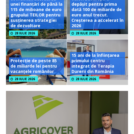
unei finanțări de până la
depășit pentru prima
115 de milioane de euro
dată 100 de miliarde de
grupului TEILOR pentru
euro anul trecut.
susținerea strategiei
Creșterea a accelerat în
de dezvoltare
2026
28 IULIE 2026
28 IULIE 2026
15 ani de la înființarea
Protecție de peste 85
primului centru
de miliarde lei pentru
integrat de Terapia
vacanțele românilor
Durerii din România
28 IULIE 2026
28 IULIE 2026