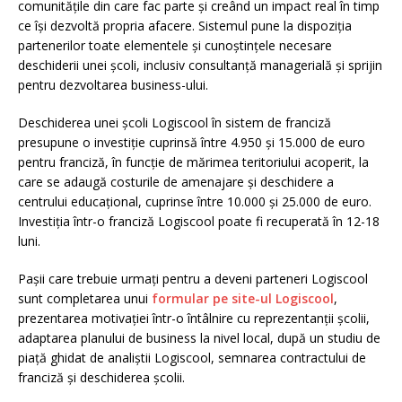
comunitățile din care fac parte și creând un impact real în timp
ce își dezvoltă propria afacere. Sistemul pune la dispoziția
partenerilor toate elementele și cunoștințele necesare
deschiderii unei școli, inclusiv consultanță managerială și sprijin
pentru dezvoltarea business-ului.
Deschiderea unei școli Logiscool în sistem de franciză
presupune o investiție cuprinsă între 4.950 și 15.000 de euro
pentru franciză, în funcție de mărimea teritoriului acoperit, la
care se adaugă costurile de amenajare și deschidere a
centrului educațional, cuprinse între 10.000 și 25.000 de euro.
Investiția într-o franciză Logiscool poate fi recuperată în 12-18
luni.
Pașii care trebuie urmați pentru a deveni parteneri Logiscool
sunt completarea unui
formular pe site-ul Logiscool
,
prezentarea motivației într-o întâlnire cu reprezentanții școlii,
adaptarea planului de business la nivel local, după un studiu de
piață ghidat de analiștii Logiscool, semnarea contractului de
franciză și deschiderea școlii.