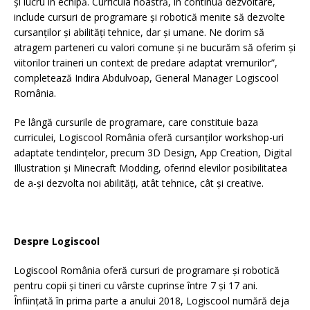
și lucru în echipă. Curricula noastră, în continuă dezvoltare,
include cursuri de programare și robotică menite să dezvolte
cursanților și abilități tehnice, dar și umane. Ne dorim să
atragem parteneri cu valori comune și ne bucurăm să oferim și
viitorilor traineri un context de predare adaptat vremurilor”,
completează Indira Abdulvoap, General Manager Logiscool
România.
Pe lângă cursurile de programare, care constituie baza
curriculei, Logiscool România oferă cursanților workshop-uri
adaptate tendințelor, precum 3D Design, App Creation, Digital
Illustration și Minecraft Modding, oferind elevilor posibilitatea
de a-și dezvolta noi abilități, atât tehnice, cât și creative.
Despre Logiscool
Logiscool România oferă cursuri de programare și robotică
pentru copii și tineri cu vârste cuprinse între 7 și 17 ani.
Înființată în prima parte a anului 2018, Logiscool numără deja