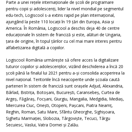
Parte a unei rețele internaționale de școli de programare
pentru copii și adolescenți, lider la nivel mondial pe segmentul
edu-tech, Logiscool s-a extins rapid pe plan internațional,
ajungând la peste 110 locații în 19 țări din Europa, Asia și
America. În România, Logiscool a deschis deja 40 de centre
educaționale în sistem de franciză și este, alături de Ungaria,
țara de origine, în topul țărilor cu cel mai mare interes pentru
alfabetizarea digitală a copiilor.
Logiscool România urmărește să ofere acces la digitalizare
tuturor copiilor și adolescenților, vizând deschiderea a încă 20
școli până la finalul lui 2021 pentru a-și consolida acoperirea la
nivel național. Teritoriile încă neacoperite unde şcoala caută
parteneri în sistem de franciză sunt orașele Adjud, Alexandria,
Bârlad, Bistrița, Botoșani, București, Caransebeș, Curtea de
Argeș, Făgăraș, Focșani, Giurgiu, Mangalia, Medgidia, Mediaș,
Miercurea Ciuc, Onești, Otopeni, Pașcani, Piatra Neamț,
Reghin, Roman, Satu Mare, Sfântu Gheorghe, Sighișoara,
Sighetu Marmației, Slobozia, Târgoviște, Tecuci, Târgu
Secuiesc, Vaslui, Vatra Dornei și Zalău.