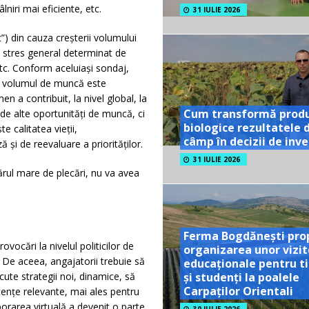
niri mai eficiente, etc.
31 IULIE 2026
”) din cauza creșterii volumului
i stres general determinat de
tc. Conform aceluiași sondaj,
că volumul de muncă este
n a contribuit, la nivel global, la
Cum transformă prod
e alte oportunități de muncă, ci
biologice rezultatele 
e calitatea vieții,
câmp în decizii de inves
 și de reevaluare a priorităților.
31 IULIE 2026
ul mare de plecări, nu va avea
Ferma Bogdănești pro
vocări la nivelul politicilor de
organizarea unor vizit
 De aceea, angajatorii trebuie să
educaționale pentru ti
ute strategii noi, dinamice, să
și studenți la poalele
Carpaților Orientali
tențe relevante, mai ales pentru
orarea virtuală a devenit o parte