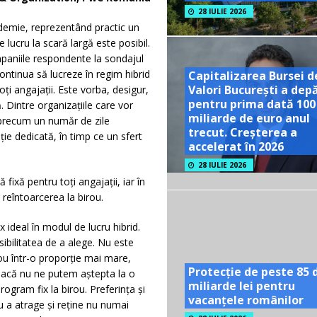
28 IULIE 2026
demie, reprezentând practic un
ucru la scară largă este posibil.
companiile respondente la sondajul
ntinua să lucreze în regim hibrid
Capitalizarea Bursei d
Valori București a dep
oți angajații. Este vorba, desigur,
pentru prima dată 100
. Dintre organizațiile care vor
miliarde de euro anul
 precum un număr de zile
trecut. Creșterea a
ție dedicată, în timp ce un sfert
accelerat în 2026
28 IULIE 2026
fixă pentru toți angajații, iar în
u reîntoarcerea la birou.
 ideal în modul de lucru hibrid.
bilitatea de a alege. Nu este
ou într-o proporție mai mare,
Protecție de peste 85 
 dacă nu ne putem aștepta la o
miliarde lei pentru
ogram fix la birou. Preferința și
vacanțele românilor
u a atrage și reține nu numai