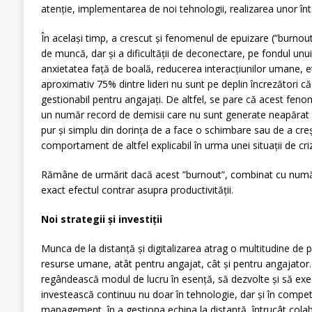
atenție, implementarea de noi tehnologii, realizarea unor întâl
În același timp, a crescut și fenomenul de epuizare (”burnout
de muncă, dar și a dificultății de deconectare, pe fondul unu
anxietatea față de boală, reducerea interacțiunilor umane, e
aproximativ 75% dintre lideri nu sunt pe deplin încrezători 
gestionabil pentru angajați. De altfel, se pare că acest fenome
un număr record de demisii care nu sunt generate neapărat d
pur și simplu din dorința de a face o schimbare sau de a creșt
comportament de altfel explicabil în urma unei situații de criză
Rămâne de urmărit dacă acest ”burnout”, combinat cu număr
exact efectul contrar asupra productivității.
Noi strategii și investiții
Munca de la distanță și digitalizarea atrag o multitudine de pro
resurse umane, atât pentru angajat, cât și pentru angajator.
regândească modul de lucru în esență, să dezvolte și să exec
investească continuu nu doar în tehnologie, dar și în compe
management, în a gestiona echipa la distanță, întrucât colab