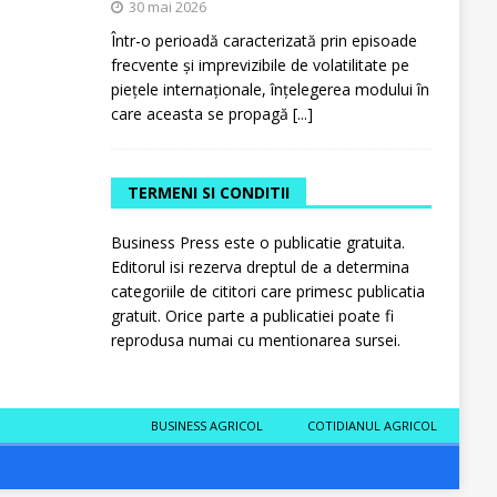
30 mai 2026
Într-o perioadă caracterizată prin episoade
frecvente și imprevizibile de volatilitate pe
piețele internaționale, înțelegerea modului în
care aceasta se propagă
[...]
TERMENI SI CONDITII
Business Press este o publicatie gratuita.
Editorul isi rezerva dreptul de a determina
categoriile de cititori care primesc publicatia
gratuit. Orice parte a publicatiei poate fi
reprodusa numai cu mentionarea sursei.
BUSINESS AGRICOL
COTIDIANUL AGRICOL