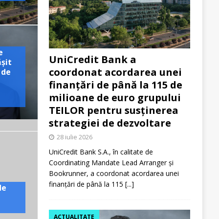
e
UniCredit Bank a
ășit
coordonat acordarea unei
 de
finanțări de până la 115 de
milioane de euro grupului
TEILOR pentru susținerea
strategiei de dezvoltare
28 iulie 2026
UniCredit Bank S.A., în calitate de
Coordinating Mandate Lead Arranger și
Bookrunner, a coordonat acordarea unei
finanțări de până la 115
[...]
de
ACTUALITATE