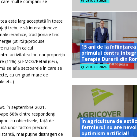
n care multe companii se
28 IULIE 2026
atea este larg acceptată în toate
jați trebuie să interacționeze
nale ierarhice, tradiționale tind
ergie (utilități/produse
15 ani de la înființarea
 nu iau în calcul
primului centru integr
ru activitatea lor, dar proporția
Terapia Durerii din R
are (11%) și FMCG/Retail (6%),
28 IULIE 2026
ă se află sectoarele în care se
iecte, cu un grad mare de
le etc.)
PwC în septembrie 2021,
roape 60% dintre respondenți
În agricultura de astăz
port cu obiectivele, față de
fermierul nu are nevoi
buită unor factori precum:
optimism artificial!
istanță, mai puține distrageri de