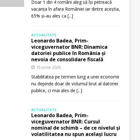
Doar 1 din 4 români aleg să își petreacă
vacanța în afara României iar dintre aceștia,
65% și-au ales ca
[...]
ACTUALITATE
Leonardo Badea, Prim-
viceguvernator BNR: Dinamica
datoriei publice în România și
nevoia de consolidare fiscală
15 iunie 2026
Stabilitatea pe termen lung a unei economii
nu depinde doar de volumul brut al datoriei
publice, ci mai ales de
[...]
ACTUALITATE
Leonardo Badea, Prim-
viceguvernator BNR: Cursul
nominal de schimb – de ce nivelul și
volatilitatea nu spun același lucru