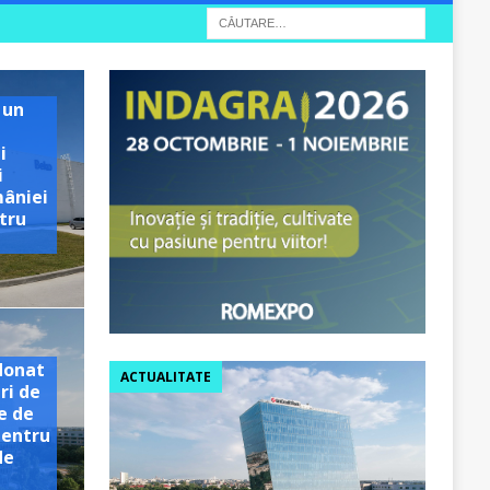
 un
i
i
mâniei
tru
e
donat
ACTUALITATE
ri de
e de
pentru
de