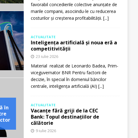
favorabil concedierile colective anunțate de
marile companii, asociindu-le cu reducerea
costurilor și creșterea profitabilității.
[...]
ACTUALITATE
Inteligența artificială și noua eră a
competitivității
23 iulie 2026
Material realizat de Leonardo Badea, Prim-
viceguvernator BNR Pentru factorii de
decizie, în special în domeniul băncilor
centrale, inteligența artificială (AI)
[...]
ACTUALITATE
ă în
Vacanțe fără griji de la CEC
tre
Bank: Topul destinațiilor de
ctor
călătorie
9 iulie 2026