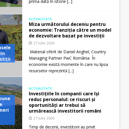
prima dată în istorie
[...]
ACTUALITATE
Miza următorului deceniu pentru
economie: Tranziția către un model
de dezvoltare bazat pe investiții
27 iulie 2026
usele
Material oferit de Daniel Anghel, Country
din
Managing Partner PwC România În
tiții
economie există momente în care nu lipsa
resurselor reprezintă
[...]
ACTUALITATE
Investițiile în companii care își
pune
reduc personalul: ce riscuri și
e
oportunități ar trebui să
neri
urmărească investitorii români
27 iulie 2026
Timp de decenii, investitorii au privit