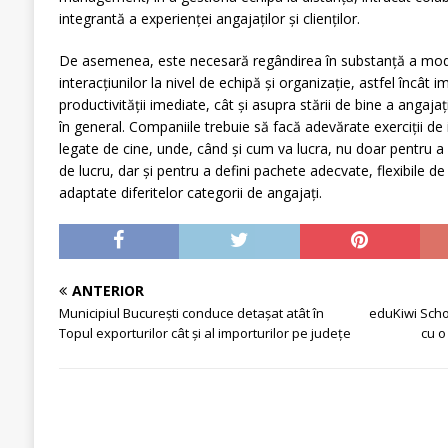
integrantă a experienței angajaților și clienților.
De asemenea, este necesară regândirea în substanță a modulu
interacțiunilor la nivel de echipă și organizație, astfel încât i
productivității imediate, cât și asupra stării de bine a angajaț
în general. Companiile trebuie să facă adevărate exerciții de 
legate de cine, unde, când și cum va lucra, nu doar pentru a 
de lucru, dar și pentru a defini pachete adecvate, flexibile de
adaptate diferitelor categorii de angajați.
ANTERIOR
Municipiul București conduce detașat atât în
eduKiwi Scho
Topul exporturilor cât și al importurilor pe județe
cu o