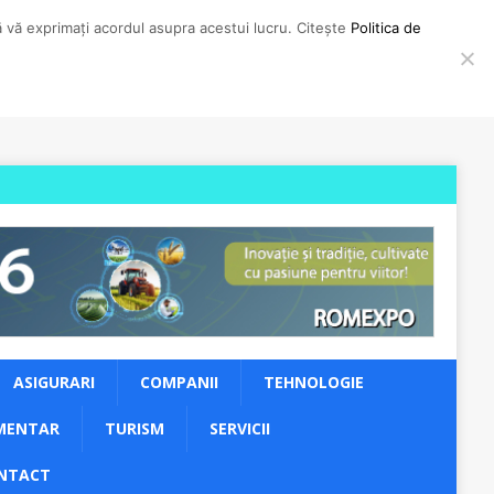
să vă exprimați acordul asupra acestui lucru. Citește
Politica de
ASIGURARI
COMPANII
TEHNOLOGIE
MENTAR
TURISM
SERVICII
NTACT