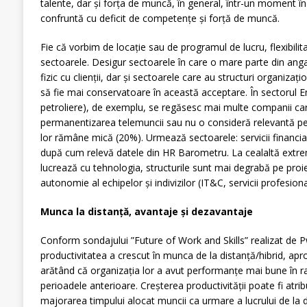
talente, dar și forța de muncă, în general, într-un moment î
confruntă cu deficit de competențe și forță de muncă.
Fie că vorbim de locație sau de programul de lucru, flexibilit
sectoarele. Desigur sectoarele în care o mare parte din anga
fizic cu clienții, dar și sectoarele care au structuri organizațio
să fie mai conservatoare în această acceptare. În sectorul En
petroliere), de exemplu, se regăsesc mai multe companii care
permanentizarea telemuncii sau nu o consideră relevantă pent
lor rămâne mică (20%). Urmează sectoarele: servicii financi
după cum relevă datele din HR Barometru. La cealaltă extrem
lucrează cu tehnologia, structurile sunt mai degrabă pe pro
autonomie al echipelor și indivizilor (IT&C, servicii profesiona
Munca la distanță, avantaje și dezavantaje
Conform sondajului ”Future of Work and Skills” realizat de 
productivitatea a crescut în munca de la distanță/hibrid, ap
arătând că organizația lor a avut performanțe mai bune în ra
perioadele anterioare. Creșterea productivității poate fi atri
majorarea timpului alocat muncii ca urmare a lucrului de la d