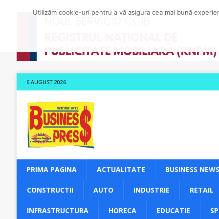
Utilizăm cookie-uri pentru a vă asigura cea mai bună experienț
6 AUGUST 2026
PRIMA PAGINA
ACTUALITATE
BUSINESS NEW
CONSTRUCTII
AUTO
INDUSTRIE
RETAIL
INFRASTRUCTURA
HORECA
EDUCATIE
S