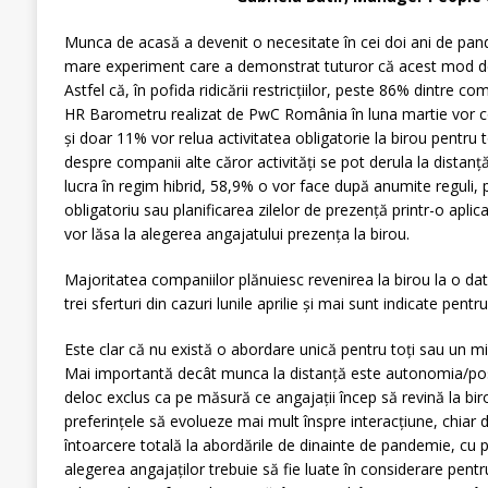
Munca de acasă a devenit o necesitate în cei doi ani de pan
mare experiment care a demonstrat tuturor că acest mod de l
Astfel că, în pofida ridicării restricțiilor, peste 86% dintre 
HR Barometru realizat de PwC România în luna martie vor co
și doar 11% vor relua activitatea obligatorie la birou pentru t
despre companii alte căror activități se pot derula la distanță
lucra în regim hibrid, 58,9% o vor face după anumite reguli,
obligatoriu sau planificarea zilelor de prezență printr-o aplica
vor lăsa la alegerea angajatului prezența la birou.
Majoritatea companiilor plănuiesc revenirea la birou la o dată 
trei sferturi din cazuri lunile aprilie și mai sunt indicate pentr
Este clar că nu există o abordare unică pentru toți sau un mix
Mai importantă decât munca la distanță este autonomia/posi
deloc exclus ca pe măsură ce angajații încep să revină la bir
preferințele să evolueze mai mult înspre interacțiune, chiar
întoarcere totală la abordările de dinainte de pandemie, cu pr
alegerea angajaților trebuie să fie luate în considerare pentr