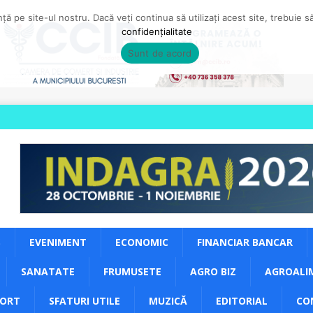
ă pe site-ul nostru. Dacă veți continua să utilizați acest site, trebuie 
confidențialitate
Sunt de acord
S
EVENIMENT
ECONOMIC
FINANCIAR BANCAR
SANATATE
FRUMUSETE
AGRO BIZ
AGROALI
PORT
SFATURI UTILE
MUZICĂ
EDITORIAL
CO