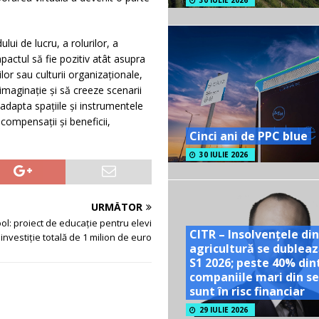
30 IULIE 2026
i de lucru, a rolurilor, a
mpactul să fie pozitiv atât asupra
ilor sau culturii organizaționale,
imaginație și să creeze scenarii
adapta spațiile și instrumentele
 compensații și beneficii,
Cinci ani de PPC blue
30 IULIE 2026
URMĂTOR
ol: proiect de educație pentru elevi
CITR – Insolvențele din
 investiție totală de 1 milion de euro
agricultură se dubleaz
S1 2026; peste 40% din
companiile mari din se
sunt în risc financiar
29 IULIE 2026