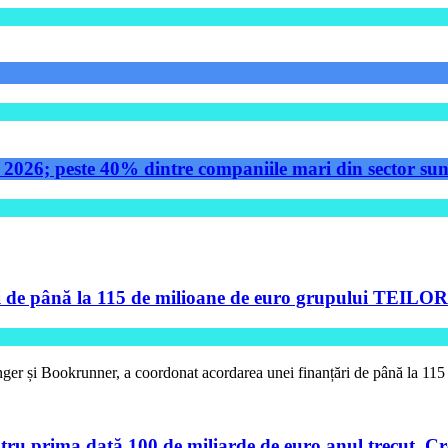
 2026; peste 40% dintre companiile mari din sector sunt
de până la 115 de milioane de euro grupului TEILOR pe
ger și Bookrunner, a coordonat acordarea unei finanțări de până la 11
tru prima dată 100 de miliarde de euro anul trecut. Cre