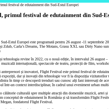
 primul festival de edutainment din Sud-Estul Europei
al, primul festival de edutainment din Sud-E
și Sud-Estul Europei este programată pentru 26 august -11 septembrie 2
i Zdub, Carla’s Dreams, The Motans, Grasu XXL sau Dirty Nano sunt pri
a
și tehnologia revine în 2022, cu o nouă ediție, în intervalul 26 august –
a muzicală internațională, spectacole de teatru, proiecții de film, worksh
t și antreprenori și inovatori, Flight Festival este primul festival de ed
 și expoziții, dar și inovații din tehnologie vor fi la dispoziția vizitatori
t distra în timp ce descoperă trenduri sau cunosc alți fani interesați de ac
ul într-un context interdisciplinar, în cadrul unui eveniment urban mult
călătorie culturală spre multiple atracții din domeniile muzicii, artei și 
conceptul de edutainment în România și să transformăm Flight Festival î
iu Megan, fondatorul Flight Festival.