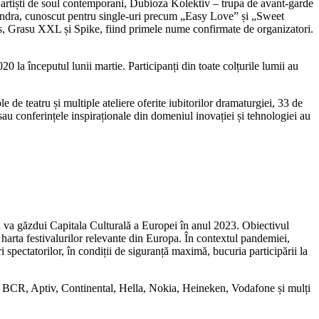
ți artiști de soul contemporani, Dubioza Kolektiv – trupa de avant-garde
ondra, cunoscut pentru single-uri precum „Easy Love” și „Sweet
ns, Grasu XXL și Spike, fiind primele nume confirmate de organizatori.
0 la începutul lunii martie. Participanți din toate colțurile lumii au
 de teatru și multiple ateliere oferite iubitorilor dramaturgiei, 33 de
au conferințele inspiraționale din domeniul inovației și tehnologiei au
oara va găzdui Capitala Culturală a Europei în anul 2023. Obiectivul
pe harta festivalurilor relevante din Europa. În contextul pandemiei,
 spectatorilor, în condiții de siguranță maximă, bucuria participării la
 by BCR, Aptiv, Continental, Hella, Nokia, Heineken, Vodafone și mulți