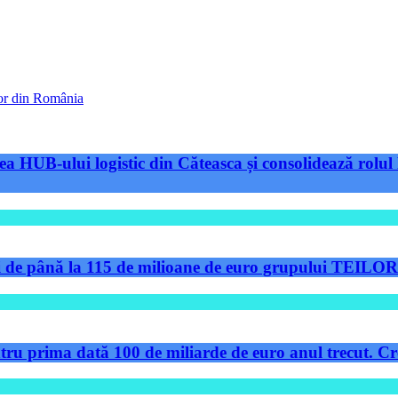
lor din România
a HUB-ului logistic din Căteasca și consolidează rolul 
de până la 115 de milioane de euro grupului TEILOR pe
tru prima dată 100 de miliarde de euro anul trecut. Cre