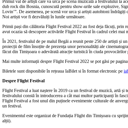
Primul val de artiști care va urca pe scena muzicală a festivalului la 
dub rock din Bosnia, cunoscută pentru show-urile sale explozive, Si
Lovin’”. De asemenea, pe scenă vor urca și artiști autohtoni îndrăgiț
Noi artiști vor fi dezvăluiți în lunile următoare.
Primii pași din călătoria Flight Festival 2022 au fost deja făcuți, prin
avut ocazia să descopere activările Flight Festival în cadrul celei mai
În 2021, festivalul de pe malul Begăi a reunit peste 250 de artiști și un
proiecții de film însoțite de prezența unor personalități ale cinematog
făcut din Timișoara o adevărată atracție turistică în ciuda provocărilor
Mai multe informații despre Flight Festival 2022 se pot găsi pe pagin
Biletele sunt disponibile în rețeaua IaBilet si în format electronic pe
ia
Despre Flight Festival
Flight Festival a luat naștere în 2019 ca un festival de muzică, artă ș
festivalului constă în introducerea a cât mai multor participanți în fa
Flight Festival a fost unul din puținele evenimente culturale de anvergu
un festival.
Evenimentul este organizat de Fundația Flight din Timișoara cu sprijin
alții).