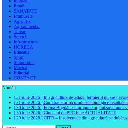
Industrie
Retail
SANATATE
Frumusete
Agro Biz
Agroalimentar
Turism
Servicii
Infrastructura
HORECA
Educatie
Sport
Sfaturi utile
Muzică
Editorial
CONTACT
Noutăți
[ 31 iulie 2026 ]
În agricultura de astăzi, fermierul nu are nevoi
[ 31 iulie 2026 ]
Cum transformă produsele biologice rezultatele 
[ 30 iulie 2026 ]
Ferma Bogdănești propune organizarea unor vizit
[ 30 iulie 2026 ]
Cinci ani de PPC blue
ACTUALITATE
[ 29 iulie 2026 ]
CITR – Insolvențele din agricultură se dubleaz
Caută