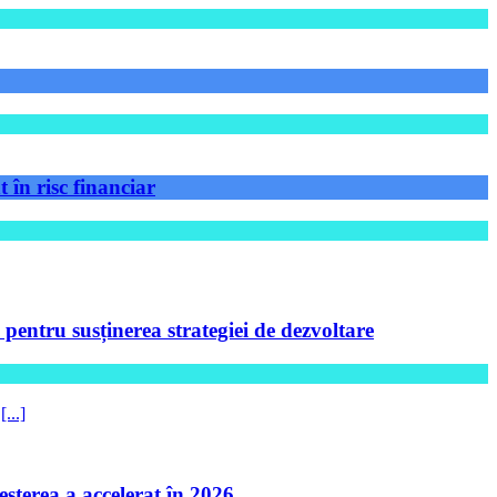
 în risc financiar
ntru susținerea strategiei de dezvoltare
5
[...]
șterea a accelerat în 2026