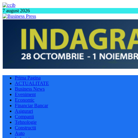
7 august 2026
Prima Pagina
ACTUALITATE
Business News
Eveniment
Economic
Financiar Bancar
Asigurari
Companii
Tehnologie
Constructii
Auto