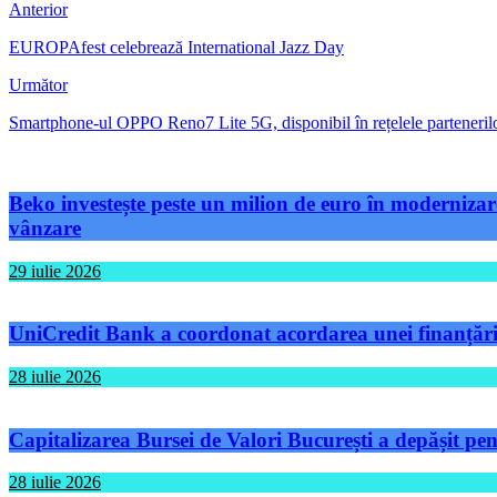
Anterior
EUROPAfest celebrează International Jazz Day
Următor
Smartphone-ul OPPO Reno7 Lite 5G, disponibil în rețelele parteneri
Beko investește peste un milion de euro în modernizare
vânzare
29 iulie 2026
UniCredit Bank a coordonat acordarea unei finanțări 
28 iulie 2026
Capitalizarea Bursei de Valori București a depășit pen
28 iulie 2026