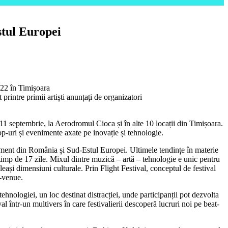
stul Europei
022 în Timișoara
ntre primii artiști anunțați de organizatori
 11 septembrie, la Aerodromul Cioca și în alte 10 locații din Timișoara.
op-uri și evenimente axate pe inovație și tehnologie.
utainment din România și Sud-Estul Europei. Ultimele tendințe în materie
lor timp de 17 zile. Mixul dintre muzică – artă – tehnologie e unic pentru
eleași dimensiuni culturale. Prin Flight Festival, conceptul de festival
i-venue.
tehnologiei, un loc destinat distracției, unde participanții pot dezvolta
ntr-un multivers în care festivalierii descoperă lucruri noi pe beat-