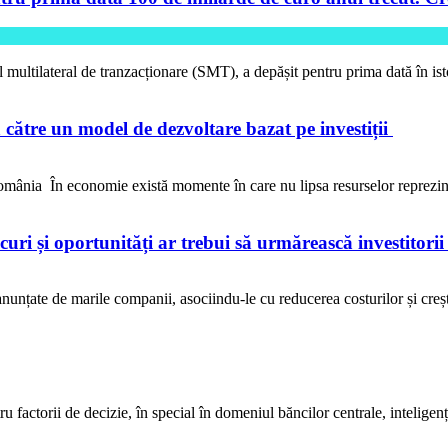
l multilateral de tranzacționare (SMT), a depășit pentru prima dată în is
către un model de dezvoltare bazat pe investiții
ânia În economie există momente în care nu lipsa resurselor reprezi
iscuri și oportunități ar trebui să urmărească investitori
anunțate de marile companii, asociindu-le cu reducerea costurilor și crește
ctorii de decizie, în special în domeniul băncilor centrale, inteligența