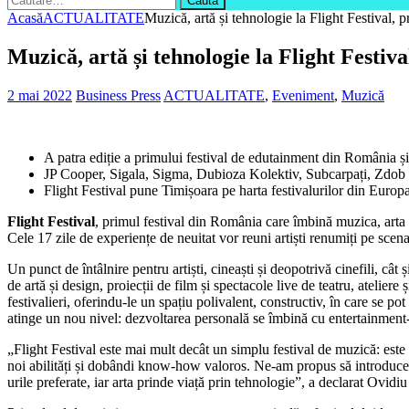
după:
Acasă
ACTUALITATE
Muzică, artă și tehnologie la Flight Festival,
Muzică, artă și tehnologie la Flight Festiv
2 mai 2022
Business Press
ACTUALITATE
,
Eveniment
,
Muzică
A patra ediție a primului festival de edutainment din România 
JP Cooper, Sigala, Sigma, Dubioza Kolektiv, Subcarpați, Zdob ș
Flight Festival pune Timișoara pe harta festivalurilor din Europ
Flight Festival
, primul festival din România care îmbină muzica, arta 
Cele 17 zile de experiențe de neuitat vor reuni artiști renumiți pe scen
Un punct de întâlnire pentru artiști, cineaști și deopotrivă cinefili, câ
de artă și design, proiecții de film și spectacole live de teatru, ateliere
festivalieri, oferindu-le un spațiu polivalent, constructiv, în care se po
atinge un nou nivel: dezvoltarea personală se îmbină cu entertainment-
„Flight Festival este mai mult decât un simplu festival de muzică: este o 
noi abilități și dobândi know-how valoros. Ne-am propus să introducem 
urile preferate, iar arta prinde viață prin tehnologie”, a declarat Ovid