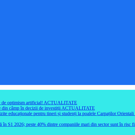
e de optimism artificial!
ACTUALITATE
din câmp în decizii de investiții
ACTUALITATE
e educaționale pentru tineri și studenți la poalele Carpaților Orientali
ă în S1 2026; peste 40% dintre companiile mari din sector sunt în risc f