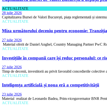
ACTUALITATE
28 iulie 2026
Capitalizarea Bursei de Valori București, piața reglementată și sistemu
ACTUALITATE
Miza următorului deceniu pentru economie: Tranziția 
27 iulie 2026
Material oferit de Daniel Anghel, Country Managing Partner PwC Rom
ACTUALITATE
Investițiile în companii care își reduc personalul: ce r
27 iulie 2026
Timp de decenii, investitorii au privit favorabil concedierile colective 
ACTUALITATE
Inteligența artificială și noua eră a competitivității
23 iulie 2026
Material realizat de Leonardo Badea, Prim-viceguvernator BNR Pentru fa
ACTUALITATE