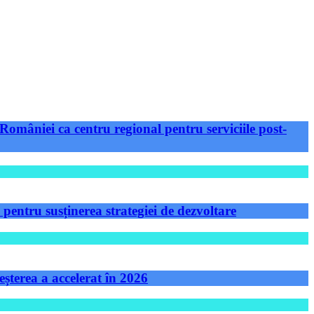
României ca centru regional pentru serviciile post-
ntru susținerea strategiei de dezvoltare
șterea a accelerat în 2026