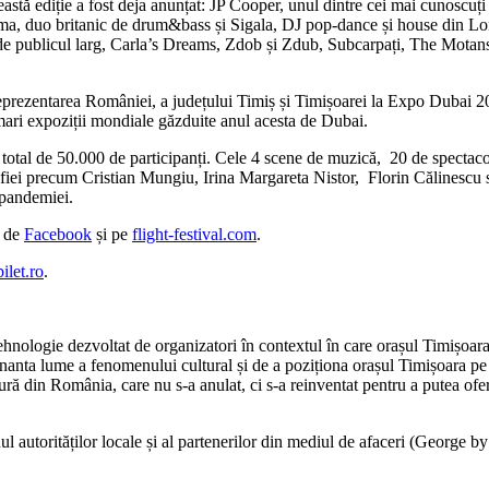
această ediție a fost deja anunțat: JP Cooper, unul dintre cei mai cunoscu
gma, duo britanic de drum&bass și Sigala, DJ pop-dance și house din L
i de publicul larg, Carla’s Dreams, Zdob și Zdub, Subcarpați, The Mota
 reprezentarea României, a județului Timiș și Timișoarei la Expo Dubai 202
 mari expoziții mondiale găzduite anul acesta de Dubai.
 total de 50.000 de participanți. Cele 4 scene de muzică, 20 de spectacole
rafiei precum Cristian Mungiu, Irina Margareta Nistor, Florin Călinescu s
 pandemiei.
a de
Facebook
și pe
flight-festival.com
.
bilet.ro
.
i tehnologie dezvoltat de organizatori în contextul în care orașul Timiș
scinanta lume a fenomenului cultural și de a poziționa orașul Timișoara 
ră din România, care nu s-a anulat, ci s-a reinventat pentru a putea oferi
ul autorităților locale și al partenerilor din mediul de afaceri (George