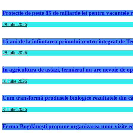
Protecție de peste 85 de miliarde lei pentru vacanțele
28 iulie 2026
15 ani de la înființarea primului centru integrat de 
28 iulie 2026
În agricultura de astăzi, fermierul nu are nevoie de op
31 iulie 2026
Cum transformă produsele biologice rezultatele din câm
31 iulie 2026
Ferma Bogdănești propune organizarea unor vizite educ