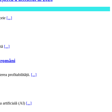
torie
[...]
ntă
[...]
i români
rea profitabilității.
[...]
 artificială (AI)
[...]