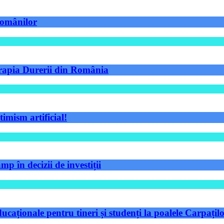
 românilor
Terapia Durerii din România
timism artificial!
p în decizii de investiții
aționale pentru tineri și studenți la poalele Carpațilo