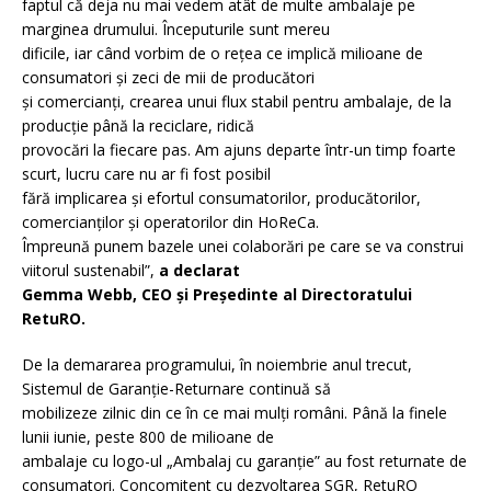
faptul că deja nu mai vedem atât de multe ambalaje pe
marginea drumului. Începuturile sunt mereu
dificile, iar când vorbim de o rețea ce implică milioane de
consumatori și zeci de mii de producători
și comercianți, crearea unui flux stabil pentru ambalaje, de la
producție până la reciclare, ridică
provocări la fiecare pas. Am ajuns departe într-un timp foarte
scurt, lucru care nu ar fi fost posibil
fără implicarea și efortul consumatorilor, producătorilor,
comercianților și operatorilor din HoReCa.
Împreună punem bazele unei colaborări pe care se va construi
viitorul sustenabil”,
a declarat
Gemma Webb, CEO și Președinte al Directoratului
RetuRO.
De la demararea programului, în noiembrie anul trecut,
Sistemul de Garanție-Returnare continuă să
mobilizeze zilnic din ce în ce mai mulți români. Până la finele
lunii iunie, peste 800 de milioane de
ambalaje cu logo-ul „Ambalaj cu garanție” au fost returnate de
consumatori. Concomitent cu dezvoltarea SGR, RetuRO