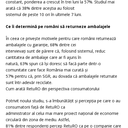
constant, ponderea a crescut în trei luni la 57%. Studiul mai
arată că 38% dintre aceștia au folosit
sistemul de peste 10 ori în ultimele 7 luni.
Ce îi determină pe români să returneze ambalajele
În ceea ce privește motivele pentru care românii returnează
ambalajele cu garanție, 68% dintre cei
intervievați sunt de părere că, folosind sistemul, reduc
cantitatea de ambalaje care ar fi ajuns în
natură, 63% spun că își doresc să facă parte dintr-o
comunitate care face România mai curată și
57% pentru că, prin SGR, au dovada că ambalajele returnate
sunt într-adevăr reciclate.
Cum arată RetuRO din perspectiva consumatorului
Potrivit noului studiu, s-a îmbunătățit și percepția pe care o au
consumatorii față de RetuRO ca
administrator al celui mai mare proiect național de economie
circulară din zona de mediu. Astfel,
81% dintre respondenți percep RetuRO ca pe o companie care