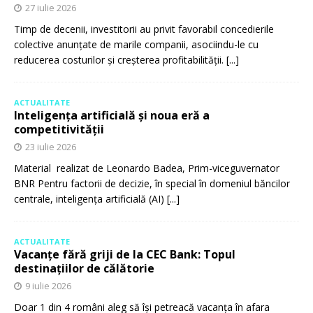
27 iulie 2026
Timp de decenii, investitorii au privit favorabil concedierile
colective anunțate de marile companii, asociindu-le cu
reducerea costurilor și creșterea profitabilității.
[...]
ACTUALITATE
Inteligența artificială și noua eră a
competitivității
23 iulie 2026
Material realizat de Leonardo Badea, Prim-viceguvernator
BNR Pentru factorii de decizie, în special în domeniul băncilor
centrale, inteligența artificială (AI)
[...]
ACTUALITATE
Vacanțe fără griji de la CEC Bank: Topul
destinațiilor de călătorie
9 iulie 2026
Doar 1 din 4 români aleg să își petreacă vacanța în afara