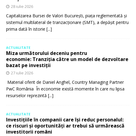
28 iulie 2026
Capitalizarea Bursei de Valori București, piața reglementată și
sistemul multilateral de tranzacționare (SMT), a depășit pentru
prima dată în istorie
[...]
ACTUALITATE
Miza următorului deceniu pentru
economie: Tranziția către un model de dezvoltare
bazat pe investiții
27 iulie 2026
Material oferit de Daniel Anghel, Country Managing Partner
PwC România În economie există momente în care nu lipsa
resurselor reprezintă
[...]
ACTUALITATE
Investițiile în companii care își reduc personalul:
ce riscuri și oportunități ar trebui să urmărească
investitorii români