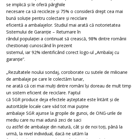
se implică și le oferă pârghiile
necesare ca să recicleze și 75% o consideră drept cea mai
bună soluție pentru colectare și reciclare
eficientă a ambalajelor. Studiul mai arată că notorietatea
Sistemului de Garanție – Returnare în
rândul populației a continuat să crească, 98% dintre românii
chestionați cunoscând în prezent
sistemul, iar 92% identificând corect logo-ul „Ambalaj cu
garanție”.
„Rezultatele noului sondaj, coroborate cu sutele de milioane
de ambalaje pe care le colectăm lunar,
ne arată că cei mai mulți dintre români își doreau de mult timp
un sistem eficient de reciclare. Faptul
că SGR produce deja efectele așteptate este întărit și de
autoritățile locale care văd tot mai puține
ambalaje SGR ajunse la gropile de gunoi, de ONG-urile de
mediu care nu mai adună zeci de saci
cu astfel de ambalaje din natură, cât și de noi toți, până la
urmă, la nivel individual, dacă ne uităm la