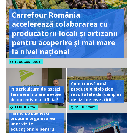
Carrefour România
accelerează colaborarea cu
producătorii locali și artizanii
pentru acoperire și mai mare
la nivel național
10 AUGUST 2026
Cum transformă
În agricultura de astăzi,
produsele biologice
fermierul nu are nevoie
rezultatele din câmp în
de optimism artificial!
decizii de investiții
31 IULIE 2026
31 IULIE 2026
Ferma Bogdănești
propune organizarea
unor vizite
educaționale pentru