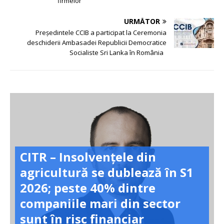
firmelor
URMĂTOR
Președintele CCIB a participat la Ceremonia
deschiderii Ambasadei Republicii Democratice
Socialiste Sri Lanka în România
CITR – Insolvențele din
agricultură se dublează în S1
2026; peste 40% dintre
companiile mari din sector
sunt în risc financiar