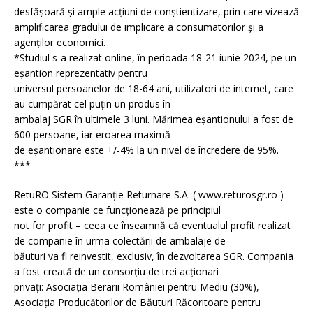
desfășoară și ample acțiuni de conștientizare, prin care vizează
amplificarea gradului de implicare a consumatorilor și a
agenților economici.
*Studiul s-a realizat online, în perioada 18-21 iunie 2024, pe un
eșantion reprezentativ pentru
universul persoanelor de 18-64 ani, utilizatori de internet, care
au cumpărat cel puțin un produs în
ambalaj SGR în ultimele 3 luni. Mărimea eșantionului a fost de
600 persoane, iar eroarea maximă
de eșantionare este +/-4% la un nivel de încredere de 95%.
***
RetuRO Sistem Garanție Returnare S.A. ( www.returosgr.ro )
este o companie ce funcționează pe principiul
not for profit – ceea ce înseamnă că eventualul profit realizat
de companie în urma colectării de ambalaje de
băuturi va fi reinvestit, exclusiv, în dezvoltarea SGR. Compania
a fost creată de un consorțiu de trei acționari
privați: Asociația Berarii României pentru Mediu (30%),
Asociația Producătorilor de Băuturi Răcoritoare pentru