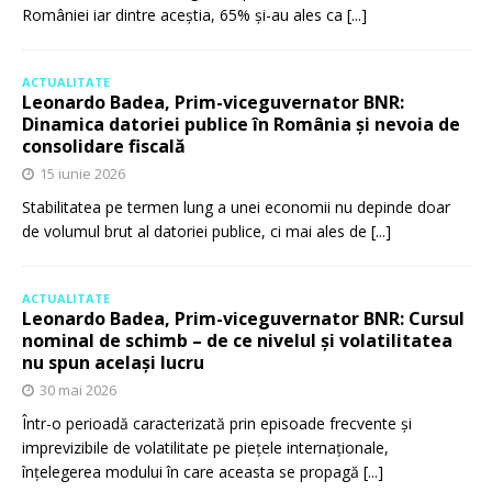
României iar dintre aceștia, 65% și-au ales ca
[...]
ACTUALITATE
Leonardo Badea, Prim-viceguvernator BNR:
Dinamica datoriei publice în România și nevoia de
consolidare fiscală
15 iunie 2026
Stabilitatea pe termen lung a unei economii nu depinde doar
de volumul brut al datoriei publice, ci mai ales de
[...]
ACTUALITATE
Leonardo Badea, Prim-viceguvernator BNR: Cursul
nominal de schimb – de ce nivelul și volatilitatea
nu spun același lucru
30 mai 2026
Într-o perioadă caracterizată prin episoade frecvente și
imprevizibile de volatilitate pe piețele internaționale,
înțelegerea modului în care aceasta se propagă
[...]