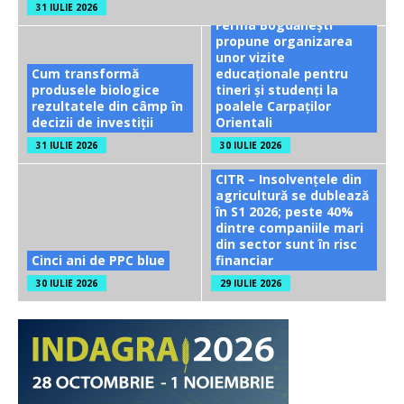
31 IULIE 2026
Ferma Bogdănești
propune organizarea
unor vizite
Cum transformă
educaționale pentru
produsele biologice
tineri și studenți la
rezultatele din câmp în
poalele Carpaților
decizii de investiții
Orientali
31 IULIE 2026
30 IULIE 2026
CITR – Insolvențele din
agricultură se dublează
în S1 2026; peste 40%
dintre companiile mari
din sector sunt în risc
Cinci ani de PPC blue
financiar
30 IULIE 2026
29 IULIE 2026