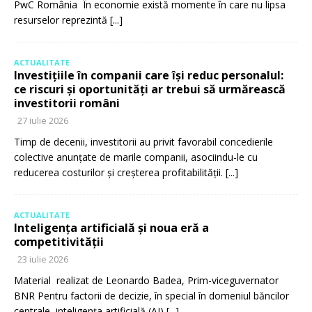
PwC România În economie există momente în care nu lipsa
resurselor reprezintă
[...]
ACTUALITATE
Investițiile în companii care își reduc personalul:
ce riscuri și oportunități ar trebui să urmărească
investitorii români
27 iulie 2026
Timp de decenii, investitorii au privit favorabil concedierile
colective anunțate de marile companii, asociindu-le cu
reducerea costurilor și creșterea profitabilității.
[...]
ACTUALITATE
Inteligența artificială și noua eră a
competitivității
23 iulie 2026
Material realizat de Leonardo Badea, Prim-viceguvernator
BNR Pentru factorii de decizie, în special în domeniul băncilor
centrale, inteligența artificială (AI)
[...]