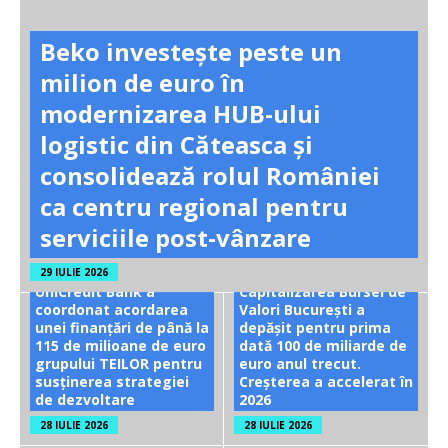
Beko investește peste un
milion de euro în
modernizarea HUB-ului
logistic din Căteasca și
consolidează rolul României
ca centru regional pentru
serviciile post-vânzare
29 IULIE 2026
UniCredit Bank a
Capitalizarea Bursei de
coordonat acordarea
Valori București a
unei finanțări de până la
depășit pentru prima
115 de milioane de euro
dată 100 de miliarde de
grupului TEILOR pentru
euro anul trecut.
susținerea strategiei
Creșterea a accelerat în
de dezvoltare
2026
28 IULIE 2026
28 IULIE 2026