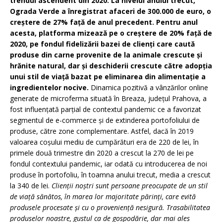
trendul ascendent din 2020. La nivelul anului trecut,
Ograda Verde a înregistrat afaceri de 300.000 de euro, o
creștere de 27% față de anul precedent. Pentru anul
acesta, platforma mizează pe o creștere de 20% față de
2020, pe fondul fidelizării bazei de clienți care caută
produse din carne provenite de la animale crescute și
hrănite natural, dar și deschiderii crescute către adopția
unui stil de viață bazat pe eliminarea din alimentație a
ingredientelor nocive.
Dinamica pozitivă a vânzărilor online
generate de microferma situată în Breaza, județul Prahova, a
fost influențată parțial de contextul pandemic ce a favorizat
segmentul de e-commerce și de extinderea portofoliului de
produse, către zone complementare. Astfel, dacă în 2019
valoarea coșului mediu de cumpărături era de 220 de lei, în
primele două trimestre din 2020 a crescut la 270 de lei pe
fondul contextului pandemic, iar odată cu introducerea de noi
produse în portofoliu, în toamna anului trecut, media a crescut
la 340 de lei.
Clienții noștri sunt persoane preocupate de un stil
de viață sănătos, în marea lor majoritate părinți, care evită
produsele procesate și cu o proveniență nesigură. Trasabilitatea
produselor noastre, gustul ca de gospodărie, dar mai ales