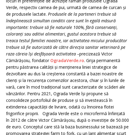
locuri în preferințele de achiziție rămân produsele Ograda
Verde, respectiv carnea de pui, urmată de carnea de curcan și
de produsele lactate.
Produsele de la parteneri trebuie să
îndeplinească simultan conditii care sunt în egală măsură
importante: trebuie să fie naturale 100%, fără conservanți,
coloranți sau aditivi alimentari, gustul acestora trebuie să
treaca testul familiei noastre, iar activitatea micului producător
trebuie să fie autorizată de către direcția sanitar veterinară pe
raza căreia își desfășoară activitatea –
precizează Victor
Cămărășoiu, fondator
OgradaVerde.ro
. Grija permanentă
pentru păstrarea calității și menținerea liniei strategice de
dezvoltare au dus la creșterea constantă a bazei noastre de
clienți și la recurența comenzilor acestora, chiar și în lunile de
vară, care în mod tradițional sunt caracterizate de scăderi ale
vânzărilor. Pentru 2021, Ograda Verde își propune să
consolideze portofoliul de produse și să investească în
extinderea capacității de livrare, odată cu înnoirea flotei
frigorifice proprii. Ograda Verde este o microfermă înființată
în 2012 de către Victor Cămărășoiu, după o investiție de 50.000
de euro. Conceptul care stă la baza businessului se bazează pe
promovarea strategiei farm to fork, cu un lanț alimentar scurt