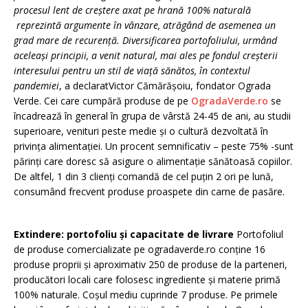
procesul lent de creștere axat pe hrană 100% naturală
reprezintă argumente în vânzare, atrăgând de asemenea un
grad mare de recurență. Diversificarea portofoliului, urmând
aceleași principii, a venit natural, mai ales pe fondul creșterii
interesului pentru un stil de viață sănătos, în contextul
pandemiei
, a declaratVictor Cămărășoiu, fondator Ograda
Verde. Cei care cumpără produse de pe
OgradaVerde.ro
se
încadrează în general în grupa de vârstă 24-45 de ani, au studii
superioare, venituri peste medie și o cultură dezvoltată în
privința alimentației. Un procent semnificativ – peste 75% -sunt
părinți care doresc să asigure o alimentație sănătoasă copiilor.
De altfel, 1 din 3 clienți comandă de cel puțin 2 ori pe lună,
consumând frecvent produse proaspete din carne de pasăre.
Extindere: portofoliu și capacitate de livrare
Portofoliul
de produse comercializate pe ogradaverde.ro conține 16
produse proprii și aproximativ 250 de produse de la parteneri,
producători locali care folosesc ingrediente și materie primă
100% naturale. Coșul mediu cuprinde 7 produse. Pe primele