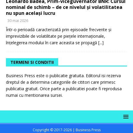
Leonardo Badea, Prim-viceguvernator BNR: Cursul
nominal de schimb – de ce nivelul și volatilitatea
nu spun același lucru
30 mai 2026
Într-o perioadă caracterizată prin episoade frecvente și
imprevizibile de volatilitate pe piețele internaționale,
înțelegerea modului în care aceasta se propagă
[...]
TERMENI SI CONDITII
Business Press este o publicatie gratuita. Editorul isi rezerva
dreptul de a determina categoriile de cititori care primesc
publicatia gratuit. Orice parte a publicatiei poate fi reprodusa
numai cu mentionarea sursei.
Copyright © 2017-2026 | Business Press