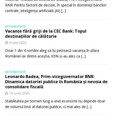
BNR Pentru factorii de decizie, în special în domeniul băncilor
centrale, inteligența artificială (AI)
[...]
ACTUALITATE
Vacanțe fără griji de la CEC Bank: Topul
destinațiilor de călătorie
9 iulie 2026
Doar 1 din 4 români aleg să își petreacă vacanța în afara
României iar dintre aceștia, 65% și-au ales ca
[...]
ACTUALITATE
Leonardo Badea, Prim-viceguvernator BNR:
Dinamica datoriei publice în România și nevoia de
consolidare fiscală
15 iunie 2026
Stabilitatea pe termen lung a unei economii nu depinde doar
de volumul brut al datoriei publice, ci mai ales de
[...]