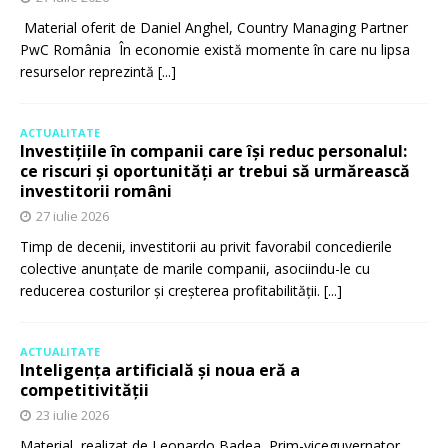
Material oferit de Daniel Anghel, Country Managing Partner
PwC România În economie există momente în care nu lipsa
resurselor reprezintă
[...]
ACTUALITATE
Investițiile în companii care își reduc personalul:
ce riscuri și oportunități ar trebui să urmărească
investitorii români
27 iulie 2026
Timp de decenii, investitorii au privit favorabil concedierile
colective anunțate de marile companii, asociindu-le cu
reducerea costurilor și creșterea profitabilității.
[...]
ACTUALITATE
Inteligența artificială și noua eră a
competitivității
23 iulie 2026
Material realizat de Leonardo Badea, Prim-viceguvernator