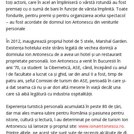
toți actorii, care în acel an împliniseră o vârstă rotundă au fost
premiați cu o sumă de bani în funcție de vârsta împlinită. Toate
fondurile, pentru premii și pentru organizarea acelui spectacol
– au fost acordate de domnul Ion Antonescu din veniturile
personale
În 2012, inaugurează propriul hotel de 5 stele, Marshal Garden.
Existența hotelului este strâns legată de vechea dorință a
domnului Ion Antonescu de a avea un hotel și un restaurant
proprietate personală. Ion Antonescu a venit în Bu­cu­resti în
anii ’70, ca student la Cibernetică, ASE, când, începând cu anul
I de facultate a lucrat ca și ghid, iar din anul II a fost, timp de
patru ani, șeful Comisiei de turism din ASE, perioadă în care și-
a dat seama că nu și-ar dori altă meserie în viață decât una
care să aibă legătură cu industria ospitali­tății.
Experiența turistică personală acumulată în peste 80 de țări,
dar mai ales marea iubire pentru România și pasiunea pentru
istorie, cultură și lectură, l-au determinat pe omul de turism Ion
Antonescu să lanseze și propriul site:
www.ionantonescu.ro
.
Printre altele, pe acest site sunt sute de recenzii alcătuite de dl.