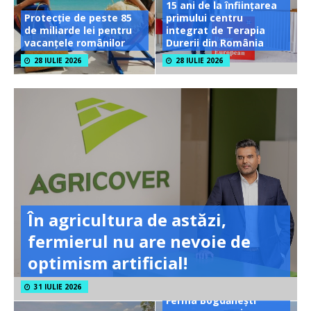
15 ani de la înființarea
Protecție de peste 85
primului centru
de miliarde lei pentru
integrat de Terapia
vacanțele românilor
Durerii din România
28 IULIE 2026
28 IULIE 2026
În agricultura de astăzi,
fermierul nu are nevoie de
optimism artificial!
31 IULIE 2026
Ferma Bogdănești