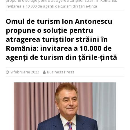
propune o soluție pentru atragerea turiștilor străini în România:
invitarea a 10.000 de agenți de turism din țările-țintă
Omul de turism Ion Antonescu
propune o soluție pentru
atragerea turiștilor străini în
România: invitarea a 10.000 de
agenți de turism din țările-țintă
9 februarie 2022
Business Press