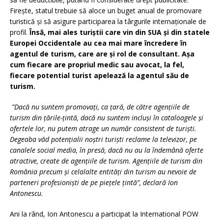
Firește, statul trebuie să aloce un buget anual de promovare
turistică și să asigure participarea la târgurile internaționale de
profil.
Însă, mai ales turiștii care vin din SUA și din statele
Europei Occidentale au cea mai mare încredere în
agentul de turism, care are și rol de consultant. Așa
cum fiecare are propriul medic sau avocat, la fel,
fiecare potential turist apelează la agentul său de
turism.
”Dacă nu suntem promovați, ca țară, de către agențiile de
turism din țările-țintă, dacă nu suntem incluși în cataloagele și
ofertele lor, nu putem atrage un număr consistent de turiști.
Degeaba văd potențialii noștri turiști reclame la televizor, pe
canalele social media, în presă, dacă nu au la îndemână oferte
atractive, create de agențiile de turism. Agențiile de turism din
România precum și celalalte entități din turism au nevoie de
parteneri profesioniști de pe piețele țintă”, declară Ion
Antonescu.
Ani la rând, Ion Antonescu a participat la International POW