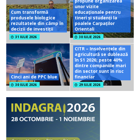
propune organizarea
unor vizite
Cum transformă
educaționale pentru
produsele biologice
tineri și studenți la
rezultatele din câmp în
poalele Carpaților
decizii de investiții
Orientali
31 IULIE 2026
30 IULIE 2026
CITR – Insolvențele din
agricultură se dublează
în S1 2026; peste 40%
dintre companiile mari
din sector sunt în risc
Cinci ani de PPC blue
financiar
30 IULIE 2026
29 IULIE 2026