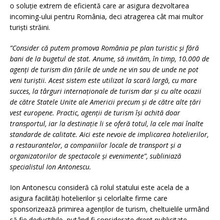
o soluție extrem de eficientă care ar asigura dezvoltarea
incoming-ului pentru România, deci atragerea cât mai multor
turiști străini.
”Consider că putem promova România pe plan turistic și fără
bani de la bugetul de stat. Anume, să invităm, în timp, 10.000 de
agenți de turism din țările de unde ne vin sau de unde ne pot
veni turiștii. Acest sistem este utilizat la scară largă, cu mare
succes, la târguri internaționale de turism dar și cu alte ocazii
de către Statele Unite ale Americii precum și de către alte țări
vest europene. Practic, agenții de turism își achită doar
transportul, iar la destinație li se oferă totul, la cele mai înalte
standarde de calitate. Aici este nevoie de implicarea hotelierilor,
a restaurantelor, a companiilor locale de transport și a
organizatorilor de spectacole și evenimente”, subliniază
specialistul Ion Antonescu.
Ion Antonescu consideră că rolul statului este acela de a
asigura facilități hotelierilor și celorlalte firme care
sponsorizează primirea agenților de turism, cheltuielile urmând
să fie deductibile, putând fi considerate drept publicitate.