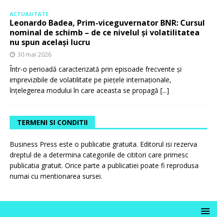
ACTUALITATE
Leonardo Badea, Prim-viceguvernator BNR: Cursul
nominal de schimb – de ce nivelul și volatilitatea
nu spun același lucru
30 mai 2026
Într-o perioadă caracterizată prin episoade frecvente și
imprevizibile de volatilitate pe piețele internaționale,
înțelegerea modului în care aceasta se propagă
[...]
TERMENI SI CONDITII
Business Press este o publicatie gratuita. Editorul isi rezerva
dreptul de a determina categoriile de cititori care primesc
publicatia gratuit. Orice parte a publicatiei poate fi reprodusa
numai cu mentionarea sursei.