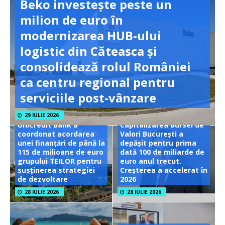
Beko investește peste un
milion de euro în
modernizarea HUB-ului
logistic din Căteasca și
consolidează rolul României
ca centru regional pentru
serviciile post-vânzare
29 IULIE 2026
UniCredit Bank a
Capitalizarea Bursei de
coordonat acordarea
Valori București a
unei finanțări de până la
depășit pentru prima
115 de milioane de euro
dată 100 de miliarde de
grupului TEILOR pentru
euro anul trecut.
susținerea strategiei
Creșterea a accelerat în
de dezvoltare
2026
28 IULIE 2026
28 IULIE 2026