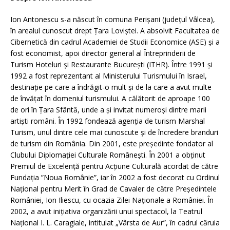
Ion Antonescu s-a născut în comuna Perișani (județul Vâlcea),
în arealul cunoscut drept Țara Loviștei. A absolvit Facultatea de
Cibernetică din cadrul Academiei de Studii Economice (ASE) și a
fost economist, apoi director general al Întreprinderii de
Turism Hoteluri și Restaurante București (ITHR). Între 1991 și
1992 a fost reprezentant al Ministerului Turismului în Israel,
destinație pe care a îndrăgit-o mult și de la care a avut multe
de învățat în domeniul turismului. A călătorit de aproape 100
de ori în Țara Sfântă, unde a și invitat numeroși dintre marii
artiști români. În 1992 fondează agenția de turism Marshal
Turism, unul dintre cele mai cunoscute și de încredere branduri
de turism din România. Din 2001, este președinte fondator al
Clubului Diplomației Culturale Românești. În 2001 a obținut
Premiul de Excelență pentru Acțiune Culturală acordat de către
Fundația ”Noua Românie”, iar în 2002 a fost decorat cu Ordinul
Național pentru Merit în Grad de Cavaler de către Președintele
României, Ion Iliescu, cu ocazia Zilei Naționale a României. În
2002, a avut inițiativa organizării unui spectacol, la Teatrul
Național I. L. Caragiale, intitulat „Vârsta de Aur”, în cadrul căruia