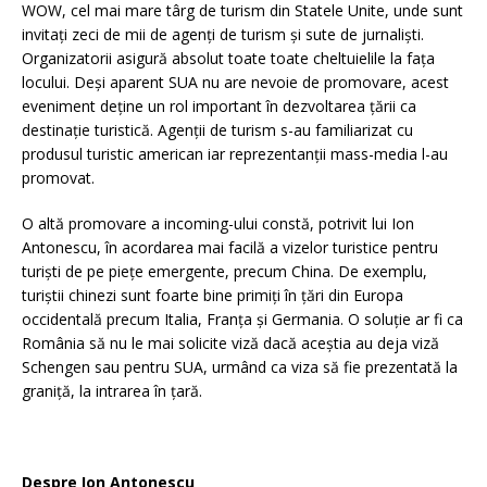
WOW, cel mai mare târg de turism din Statele Unite, unde sunt
invitați zeci de mii de agenți de turism și sute de jurnaliști.
Organizatorii asigură absolut toate toate cheltuielile la fața
locului. Deși aparent SUA nu are nevoie de promovare, acest
eveniment deține un rol important în dezvoltarea țării ca
destinație turistică. Agenții de turism s-au familiarizat cu
produsul turistic american iar reprezentanții mass-media l-au
promovat.
O altă promovare a incoming-ului constă, potrivit lui Ion
Antonescu, în acordarea mai facilă a vizelor turistice pentru
turiști de pe piețe emergente, precum China. De exemplu,
turiștii chinezi sunt foarte bine primiți în țări din Europa
occidentală precum Italia, Franța și Germania. O soluție ar fi ca
România să nu le mai solicite viză dacă aceștia au deja viză
Schengen sau pentru SUA, urmând ca viza să fie prezentată la
graniță, la intrarea în țară.
Despre Ion Antonescu