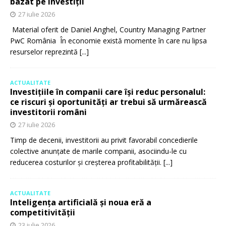
bazat pe investiții
27 iulie 2026
Material oferit de Daniel Anghel, Country Managing Partner
PwC România În economie există momente în care nu lipsa
resurselor reprezintă
[...]
ACTUALITATE
Investițiile în companii care își reduc personalul:
ce riscuri și oportunități ar trebui să urmărească
investitorii români
27 iulie 2026
Timp de decenii, investitorii au privit favorabil concedierile
colective anunțate de marile companii, asociindu-le cu
reducerea costurilor și creșterea profitabilității.
[...]
ACTUALITATE
Inteligența artificială și noua eră a
competitivității
23 iulie 2026