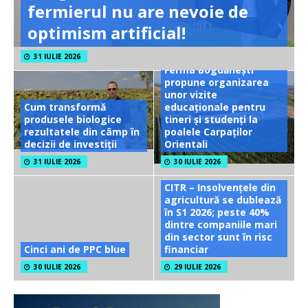
fermierul nu are nevoie de
optimism artificial!
31 IULIE 2026
Ferma Bogdănești
propune organizarea
unor vizite
Cum transformă
educaționale pentru
produsele biologice
tineri și studenți la
rezultatele din câmp în
poalele Carpaților
decizii de investiții
Orientali
31 IULIE 2026
30 IULIE 2026
CITR – Insolvențele din
agricultură se dublează
în S1 2026; peste 40%
dintre companiile mari
din sector sunt în risc
Cinci ani de PPC blue
financiar
30 IULIE 2026
29 IULIE 2026