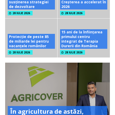
susținerea strategiei
Creșterea a accelerat în
de dezvoltare
2026
28 IULIE 2026
28 IULIE 2026
15 ani de la înființarea
Protecție de peste 85
primului centru
de miliarde lei pentru
integrat de Terapia
vacanțele românilor
Durerii din România
28 IULIE 2026
28 IULIE 2026
În agricultura de astăzi,