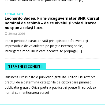
ACTUALITATE
Leonardo Badea, Prim-viceguvernator BNR: Cursul
nominal de schimb – de ce nivelul și volatilitatea
nu spun același lucru
30 mai 2026
Într-o perioadă caracterizată prin episoade frecvente și
imprevizibile de volatilitate pe piețele internaționale,
înțelegerea modului în care aceasta se propagă
[...]
TERMENI SI CONDITII
Business Press este o publicatie gratuita. Editorul isi rezerva
dreptul de a determina categoriile de cititori care primesc
publicatia gratuit. Orice parte a publicatiei poate fi reprodusa
numai cu mentionarea sursei.