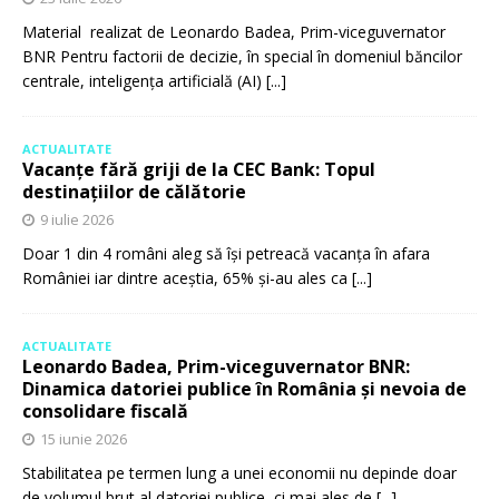
Material realizat de Leonardo Badea, Prim-viceguvernator
BNR Pentru factorii de decizie, în special în domeniul băncilor
centrale, inteligența artificială (AI)
[...]
ACTUALITATE
Vacanțe fără griji de la CEC Bank: Topul
destinațiilor de călătorie
9 iulie 2026
Doar 1 din 4 români aleg să își petreacă vacanța în afara
României iar dintre aceștia, 65% și-au ales ca
[...]
ACTUALITATE
Leonardo Badea, Prim-viceguvernator BNR:
Dinamica datoriei publice în România și nevoia de
consolidare fiscală
15 iunie 2026
Stabilitatea pe termen lung a unei economii nu depinde doar
de volumul brut al datoriei publice, ci mai ales de
[...]