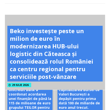
Beko investește peste un
milion de euro în
modernizarea HUB-ului
logistic din Căteasca și
consolidează rolul României
ca centru regional pentru
serviciile post-vânzare
29 IULIE 2026
UniCredit Bank a
Capitalizarea Bursei de
coordonat acordarea
Valori București a
unei finanțări de până la
depășit pentru prima
115 de milioane de euro
dată 100 de miliarde de
grupului TEILOR pentru
euro anul trecut.