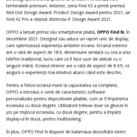
terminalele premium. Anterior, seria Find X3 a primit premiul
Red Dot Design Award: Product Design Award pentru 2021, iar
Find X2 Pro a obținut distincția iF Design Award 2021.
OPPO a lansat primul său smartphone pliabil
, OPPO Find N
, în
decembrie 2021. Designul său aduce un raport unic de display,
care optimizează experiența ambelor ecrane. Ecranul exterior
are o rată de aspect de 18:9, dimensiune similară cu cea a unui
telefon tradițional, lucru care ce îl face ușor de utilizat cu o
singură mână. Ecranul interior are o rată de aspect de 8.4:9, ce
asigură o experiență mai intuitivă atunci când este deschis.
Pentru a folosi ecranul mare la capacitatea sa completă,
OPPO a introdus o serie de caracteristici software
personalizate pentru dispozitivele pliabile, cum ar fi împărțirea
ecranului cu două degete. Utilizatorii trebuie doar să gliseze în
jos pe mijlocul ecranului, cu două degete, pentru a împărți
display-ul în două, pentru multitasking.
În plus, OPPO Find N dispune de balamaua dezvoltată intern