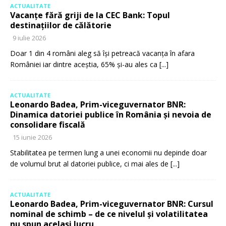
ACTUALITATE
Vacanțe fără griji de la CEC Bank: Topul
destinațiilor de călătorie
9 iulie 2026
Doar 1 din 4 români aleg să își petreacă vacanța în afara
României iar dintre aceștia, 65% și-au ales ca
[...]
ACTUALITATE
Leonardo Badea, Prim-viceguvernator BNR:
Dinamica datoriei publice în România și nevoia de
consolidare fiscală
15 iunie 2026
Stabilitatea pe termen lung a unei economii nu depinde doar
de volumul brut al datoriei publice, ci mai ales de
[...]
ACTUALITATE
Leonardo Badea, Prim-viceguvernator BNR: Cursul
nominal de schimb – de ce nivelul și volatilitatea
nu spun același lucru