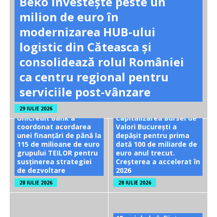
Beko investește peste un
milion de euro în
modernizarea HUB-ului
logistic din Căteasca și
consolidează rolul României
ca centru regional pentru
serviciile post-vânzare
29 IULIE 2026
UniCredit Bank a
Capitalizarea Bursei de
coordonat acordarea
Valori București a
unei finanțări de până la
depășit pentru prima
115 de milioane de euro
dată 100 de miliarde de
grupului TEILOR pentru
euro anul trecut.
susținerea strategiei
Creșterea a accelerat în
de dezvoltare
2026
28 IULIE 2026
28 IULIE 2026