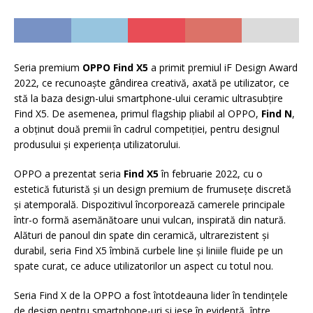
Seria premium
OPPO Find X5
a primit premiul iF Design Award
2022, ce recunoaște gândirea creativă, axată pe utilizator, ce
stă la baza design-ului smartphone-ului ceramic ultrasubțire
Find X5. De asemenea, primul flagship pliabil al OPPO,
Find N
,
a obținut două premii în cadrul competiției, pentru designul
produsului și experiența utilizatorului.
OPPO a prezentat seria
Find X5
în februarie 2022, cu o
estetică futuristă și un design premium de frumusețe discretă
și atemporală. Dispozitivul încorporează camerele principale
într-o formă asemănătoare unui vulcan, inspirată din natură.
Alături de panoul din spate din ceramică, ultrarezistent și
durabil, seria Find X5 îmbină curbele line și liniile fluide pe un
spate curat, ce aduce utilizatorilor un aspect cu totul nou.
Seria Find X de la OPPO a fost întotdeauna lider în tendințele
de design pentru smartphone-uri și iese în evidență, între