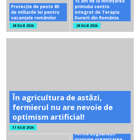
15 ani de la înființarea
Protecție de peste 85
primului centru
de miliarde lei pentru
integrat de Terapia
vacanțele românilor
Durerii din România
28 IULIE 2026
28 IULIE 2026
În agricultura de astăzi,
fermierul nu are nevoie de
optimism artificial!
31 IULIE 2026
Ferma Bogdănești
propune organizarea