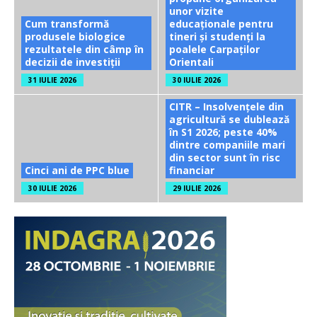
unor vizite
Cum transformă
educaționale pentru
produsele biologice
tineri și studenți la
rezultatele din câmp în
poalele Carpaților
decizii de investiții
Orientali
31 IULIE 2026
30 IULIE 2026
CITR – Insolvențele din
agricultură se dublează
în S1 2026; peste 40%
dintre companiile mari
din sector sunt în risc
Cinci ani de PPC blue
financiar
30 IULIE 2026
29 IULIE 2026