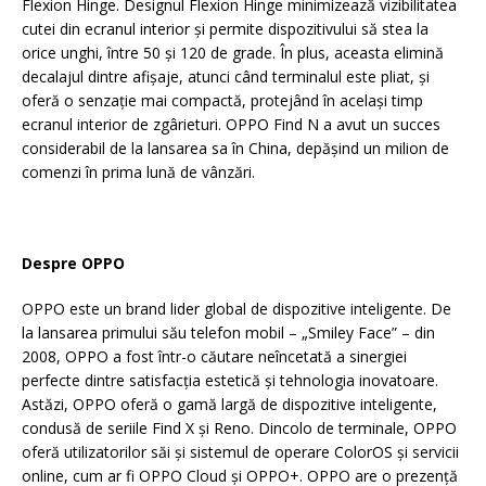
Flexion Hinge. Designul Flexion Hinge minimizează vizibilitatea
cutei din ecranul interior și permite dispozitivului să stea la
orice unghi, între 50 și 120 de grade. În plus, aceasta elimină
decalajul dintre afișaje, atunci când terminalul este pliat, și
oferă o senzație mai compactă, protejând în același timp
ecranul interior de zgârieturi. OPPO Find N a avut un succes
considerabil de la lansarea sa în China, depășind un milion de
comenzi în prima lună de vânzări.
Despre OPPO
OPPO este un brand lider global de dispozitive inteligente. De
la lansarea primului său telefon mobil – „Smiley Face” – din
2008, OPPO a fost într-o căutare neîncetată a sinergiei
perfecte dintre satisfacția estetică și tehnologia inovatoare.
Astăzi, OPPO oferă o gamă largă de dispozitive inteligente,
condusă de seriile Find X și Reno. Dincolo de terminale, OPPO
oferă utilizatorilor săi și sistemul de operare ColorOS și servicii
online, cum ar fi OPPO Cloud și OPPO+. OPPO are o prezență