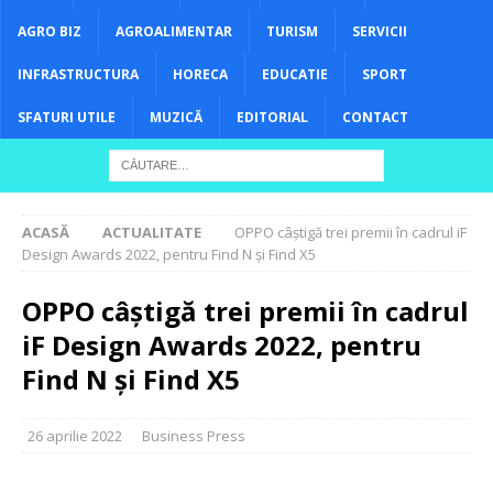
AGRO BIZ
AGROALIMENTAR
TURISM
SERVICII
INFRASTRUCTURA
HORECA
EDUCATIE
SPORT
SFATURI UTILE
MUZICĂ
EDITORIAL
CONTACT
ACASĂ
ACTUALITATE
OPPO câștigă trei premii în cadrul iF
Design Awards 2022, pentru Find N și Find X5
OPPO câștigă trei premii în cadrul
iF Design Awards 2022, pentru
Find N și Find X5
26 aprilie 2022
Business Press