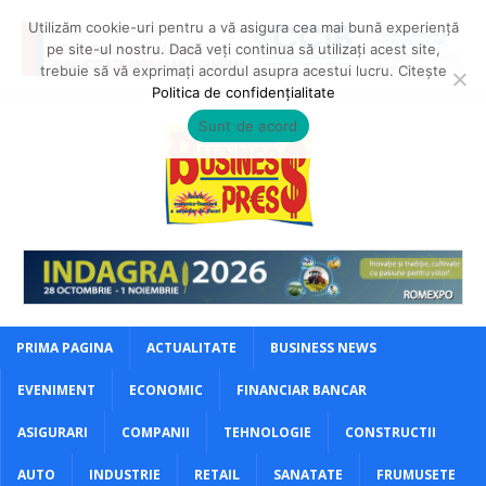
Utilizăm cookie-uri pentru a vă asigura cea mai bună experiență
pe site-ul nostru. Dacă veți continua să utilizați acest site,
trebuie să vă exprimați acordul asupra acestui lucru. Citește
Politica de confidențialitate
Sunt de acord
PRIMA PAGINA
ACTUALITATE
BUSINESS NEWS
EVENIMENT
ECONOMIC
FINANCIAR BANCAR
ASIGURARI
COMPANII
TEHNOLOGIE
CONSTRUCTII
AUTO
INDUSTRIE
RETAIL
SANATATE
FRUMUSETE