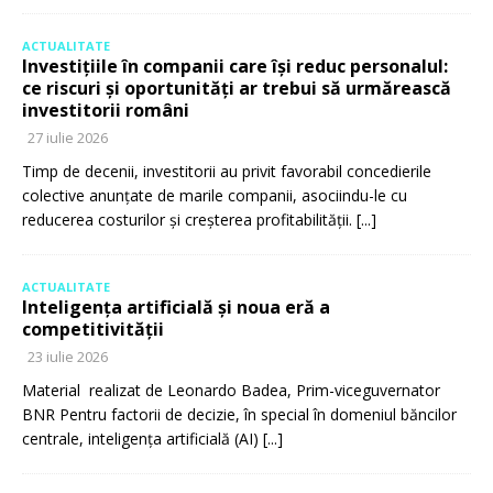
ACTUALITATE
Investițiile în companii care își reduc personalul:
ce riscuri și oportunități ar trebui să urmărească
investitorii români
27 iulie 2026
Timp de decenii, investitorii au privit favorabil concedierile
colective anunțate de marile companii, asociindu-le cu
reducerea costurilor și creșterea profitabilității.
[...]
ACTUALITATE
Inteligența artificială și noua eră a
competitivității
23 iulie 2026
Material realizat de Leonardo Badea, Prim-viceguvernator
BNR Pentru factorii de decizie, în special în domeniul băncilor
centrale, inteligența artificială (AI)
[...]