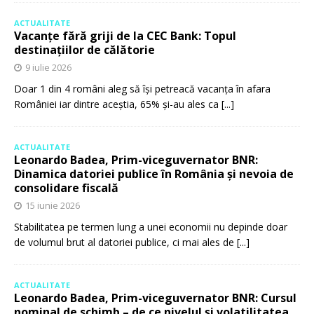
ACTUALITATE
Vacanțe fără griji de la CEC Bank: Topul
destinațiilor de călătorie
9 iulie 2026
Doar 1 din 4 români aleg să își petreacă vacanța în afara
României iar dintre aceștia, 65% și-au ales ca
[...]
ACTUALITATE
Leonardo Badea, Prim-viceguvernator BNR:
Dinamica datoriei publice în România și nevoia de
consolidare fiscală
15 iunie 2026
Stabilitatea pe termen lung a unei economii nu depinde doar
de volumul brut al datoriei publice, ci mai ales de
[...]
ACTUALITATE
Leonardo Badea, Prim-viceguvernator BNR: Cursul
nominal de schimb – de ce nivelul și volatilitatea