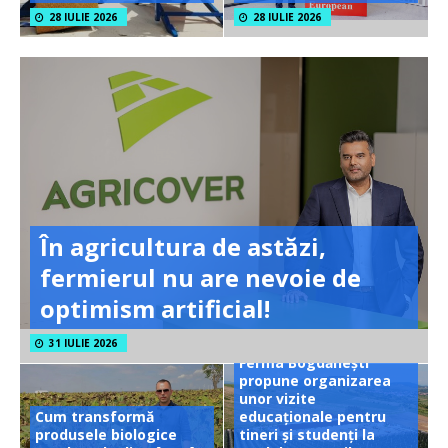
28 IULIE 2026
28 IULIE 2026
În agricultura de astăzi,
fermierul nu are nevoie de
optimism artificial!
31 IULIE 2026
Ferma Bogdănești
propune organizarea
unor vizite
Cum transformă
educaționale pentru
produsele biologice
tineri și studenți la