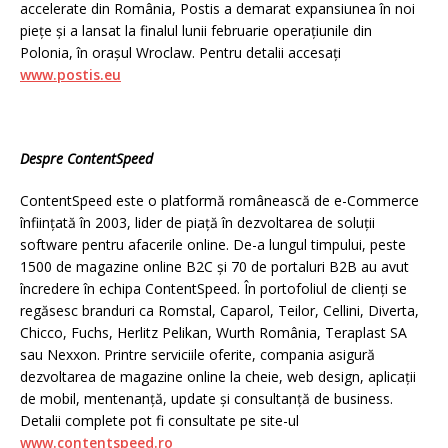
accelerate din România, Postis a demarat expansiunea în noi
piețe și a lansat la finalul lunii februarie operațiunile din
Polonia, în orașul Wroclaw. Pentru detalii accesați
www.postis.eu
Despre ContentSpeed
ContentSpeed este o platformă românească de e-Commerce
înființată în 2003, lider de piață în dezvoltarea de soluții
software pentru afacerile online. De-a lungul timpului, peste
1500 de magazine online B2C și 70 de portaluri B2B au avut
încredere în echipa ContentSpeed. În portofoliul de clienți se
regăsesc branduri ca Romstal, Caparol, Teilor, Cellini, Diverta,
Chicco, Fuchs, Herlitz Pelikan, Wurth România, Teraplast SA
sau Nexxon. Printre serviciile oferite, compania asigură
dezvoltarea de magazine online la cheie, web design, aplicații
de mobil, mentenanță, update și consultanță de business.
Detalii complete pot fi consultate pe site-ul
www.contentspeed.ro