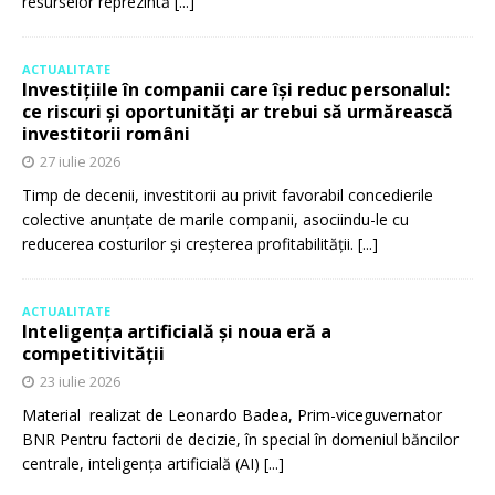
resurselor reprezintă
[...]
ACTUALITATE
Investițiile în companii care își reduc personalul:
ce riscuri și oportunități ar trebui să urmărească
investitorii români
27 iulie 2026
Timp de decenii, investitorii au privit favorabil concedierile
colective anunțate de marile companii, asociindu-le cu
reducerea costurilor și creșterea profitabilității.
[...]
ACTUALITATE
Inteligența artificială și noua eră a
competitivității
23 iulie 2026
Material realizat de Leonardo Badea, Prim-viceguvernator
BNR Pentru factorii de decizie, în special în domeniul băncilor
centrale, inteligența artificială (AI)
[...]