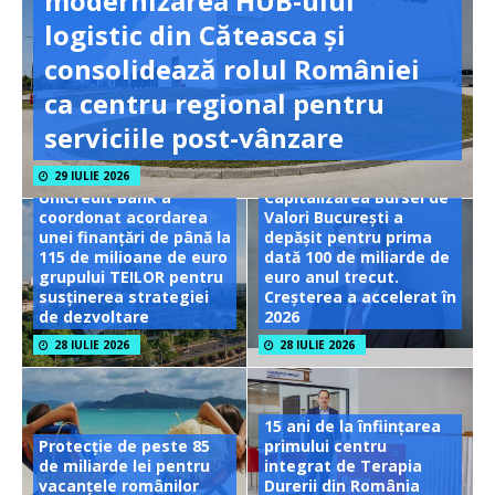
modernizarea HUB-ului
logistic din Căteasca și
consolidează rolul României
ca centru regional pentru
serviciile post-vânzare
29 IULIE 2026
UniCredit Bank a
Capitalizarea Bursei de
coordonat acordarea
Valori București a
unei finanțări de până la
depășit pentru prima
115 de milioane de euro
dată 100 de miliarde de
grupului TEILOR pentru
euro anul trecut.
susținerea strategiei
Creșterea a accelerat în
de dezvoltare
2026
28 IULIE 2026
28 IULIE 2026
15 ani de la înființarea
Protecție de peste 85
primului centru
de miliarde lei pentru
integrat de Terapia
vacanțele românilor
Durerii din România