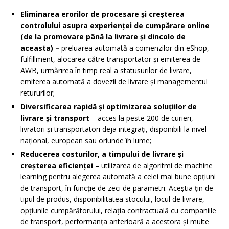
Eliminarea erorilor de procesare și creșterea
controlului asupra experienței de cumpărare online
(de la promovare până la livrare și dincolo de
aceasta) –
preluarea automată a comenzilor din eShop,
fulfillment, alocarea către transportator și emiterea de
AWB, urmărirea în timp real a statusurilor de livrare,
emiterea automată a dovezii de livrare și managementul
retururilor;
Diversificarea rapidă și optimizarea soluțiilor de
livrare și transport
– acces la peste 200 de curieri,
livratori și transportatori deja integrați, disponibili la nivel
național, european sau oriunde în lume;
Reducerea costurilor, a timpului de livrare și
creșterea eficienței
– utilizarea de algoritmi de machine
learning pentru alegerea automată a celei mai bune opțiuni
de transport, în funcție de zeci de parametri. Aceștia țin de
tipul de produs, disponibilitatea stocului, locul de livrare,
opțiunile cumpărătorului, relația contractuală cu companiile
de transport, performanța anterioară a acestora și multe