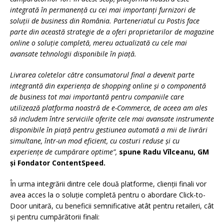
integrată în permanență cu cei mai importanți furnizori de
soluții de business din România. Parteneriatul cu Postis face
parte din această strategie de a oferi proprietarilor de magazine
online o soluție completă, mereu actualizată cu cele mai
avansate tehnologii disponibile în piață.
Livrarea coletelor către consumatorul final a devenit parte
integrantă din experiența de shopping online și o componentă
de business tot mai importantă pentru companiile care
utilizează platforma noastră de e-Commerce, de aceea am ales
să includem între serviciile oferite cele mai avansate instrumente
disponibile în piață pentru gestiunea automată a mii de livrări
simultane, într-un mod eficient, cu costuri reduse și cu
experiențe de cumpărare optime”,
spune Radu Vîlceanu, GM
și Fondator ContentSpeed.
În urma integrării dintre cele două platforme, clienții finali vor
avea acces la o soluție completă pentru o abordare Click-to-
Door unitară, cu beneficii semnificative atât pentru retaileri, cât
și pentru cumpărătorii finali: