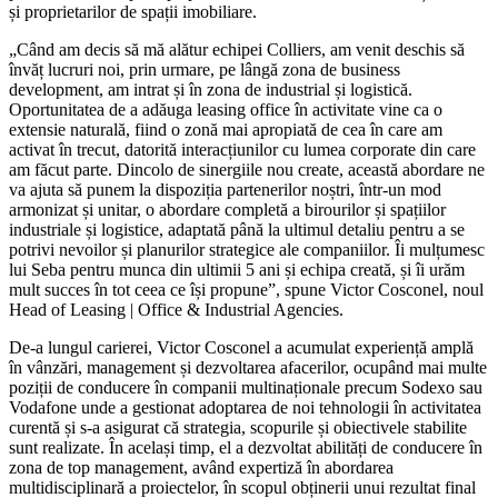
și proprietarilor de spații imobiliare.
„Când am decis să mă alătur echipei Colliers, am venit deschis să
învăț lucruri noi, prin urmare, pe lângă zona de business
development, am intrat și în zona de industrial și logistică.
Oportunitatea de a adăuga leasing office în activitate vine ca o
extensie naturală, fiind o zonă mai apropiată de cea în care am
activat în trecut, datorită interacțiunilor cu lumea corporate din care
am făcut parte. Dincolo de sinergiile nou create, această abordare ne
va ajuta să punem la dispoziția partenerilor noștri, într-un mod
armonizat și unitar, o abordare completă a birourilor și spațiilor
industriale și logistice, adaptată până la ultimul detaliu pentru a se
potrivi nevoilor și planurilor strategice ale companiilor. Îi mulțumesc
lui Seba pentru munca din ultimii 5 ani și echipa creată, și îi urăm
mult succes în tot ceea ce își propune”, spune Victor Cosconel, noul
Head of Leasing | Office & Industrial Agencies.
De-a lungul carierei, Victor Cosconel a acumulat experiență amplă
în vânzări, management și dezvoltarea afacerilor, ocupând mai multe
poziții de conducere în companii multinaționale precum Sodexo sau
Vodafone unde a gestionat adoptarea de noi tehnologii în activitatea
curentă și s-a asigurat că strategia, scopurile și obiectivele stabilite
sunt realizate. În același timp, el a dezvoltat abilități de conducere în
zona de top management, având expertiză în abordarea
multidisciplinară a proiectelor, în scopul obținerii unui rezultat final