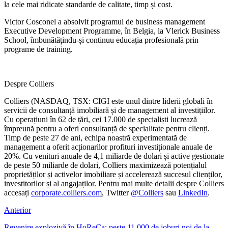
la cele mai ridicate standarde de calitate, timp și cost.
Victor Cosconel a absolvit programul de business management
Executive Development Programme, în Belgia, la Vlerick Business
School, îmbunătățindu-și continuu educația profesională prin
programe de training.
Despre Colliers
Colliers (NASDAQ, TSX: CIGI este unul dintre liderii globali în
servicii de consultanță imobiliară și de management al investițiilor.
Cu operațiuni în 62 de țări, cei 17.000 de specialiști lucrează
împreună pentru a oferi consultanță de specialitate pentru clienți.
Timp de peste 27 de ani, echipa noastră experimentată de
management a oferit acționarilor profituri investiționale anuale de
20%. Cu venituri anuale de 4,1 miliarde de dolari și active gestionate
de peste 50 miliarde de dolari, Colliers maximizează potențialul
proprietăților și activelor imobiliare și accelerează succesul clienților,
investitorilor și al angajaților. Pentru mai multe detalii despre Colliers
accesați
corporate.colliers.com
, Twitter
@Colliers
sau
LinkedIn
.
Anterior
Revenire explozivă în HoReCa: peste 11.000 de joburi noi de la