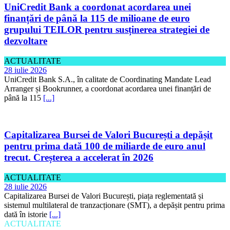
UniCredit Bank a coordonat acordarea unei
finanțări de până la 115 de milioane de euro
grupului TEILOR pentru susținerea strategiei de
dezvoltare
ACTUALITATE
28 iulie 2026
UniCredit Bank S.A., în calitate de Coordinating Mandate Lead
Arranger și Bookrunner, a coordonat acordarea unei finanțări de
până la 115
[...]
Capitalizarea Bursei de Valori București a depășit
pentru prima dată 100 de miliarde de euro anul
trecut. Creșterea a accelerat în 2026
ACTUALITATE
28 iulie 2026
Capitalizarea Bursei de Valori București, piața reglementată și
sistemul multilateral de tranzacționare (SMT), a depășit pentru prima
dată în istorie
[...]
ACTUALITATE