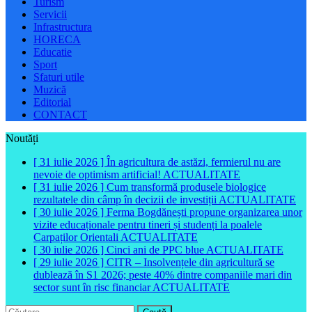
Turism
Servicii
Infrastructura
HORECA
Educatie
Sport
Sfaturi utile
Muzică
Editorial
CONTACT
Noutăți
[ 31 iulie 2026 ]
În agricultura de astăzi, fermierul nu are
nevoie de optimism artificial!
ACTUALITATE
[ 31 iulie 2026 ]
Cum transformă produsele biologice
rezultatele din câmp în decizii de investiții
ACTUALITATE
[ 30 iulie 2026 ]
Ferma Bogdănești propune organizarea unor
vizite educaționale pentru tineri și studenți la poalele
Carpaților Orientali
ACTUALITATE
[ 30 iulie 2026 ]
Cinci ani de PPC blue
ACTUALITATE
[ 29 iulie 2026 ]
CITR – Insolvențele din agricultură se
dublează în S1 2026; peste 40% dintre companiile mari din
sector sunt în risc financiar
ACTUALITATE
Caută