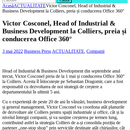
după:
Acasă
ACTUALITATE
Victor Cosconel, Head of Industrial &
Business Development la Colliers, preia și conducerea Office 360°
Victor Cosconel, Head of Industrial &
Business Development la Colliers, preia și
conducerea Office 360°
3 mai 2022
Business Press
ACTUALITATE
,
Companii
Head of Industrial & Business Development din septembrie anul
trecut, Victor Cosconel preia de la 1 mai și conducerea Office 360°
la Colliers. Acesta îl înlocuiește pe Sebastian Dragomir, care a fost
responsabil cu dezvoltarea de noi strategii de creștere a
departamentului în ultimii 5 ani.
Cu o experiență de peste 20 de ani în vânzări, business development
și general management, Victor Cosconel va coordona atât planurile
de dezvoltare ale Colliers pentru spații industriale și office, cât și la
nivelul întregii companii, și va susține creșterea pe termen lung,
contribuind astfel la strategia Colliers de a-și consolida poziția de
partener „one-stop shop” prin serviciile destinate atât chiriașilor, cât