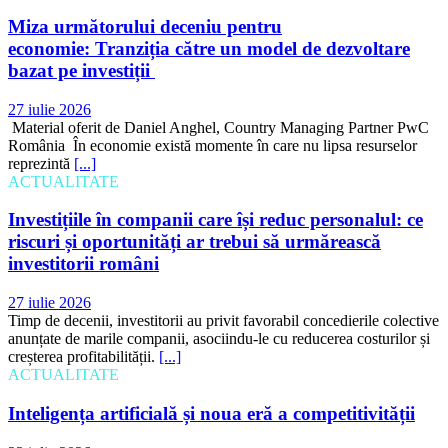
Miza următorului deceniu pentru
economie: Tranziția către un model de dezvoltare
bazat pe investiții
27 iulie 2026
Material oferit de Daniel Anghel, Country Managing Partner PwC
România În economie există momente în care nu lipsa resurselor
reprezintă
[...]
ACTUALITATE
Investițiile în companii care își reduc personalul: ce
riscuri și oportunități ar trebui să urmărească
investitorii români
27 iulie 2026
Timp de decenii, investitorii au privit favorabil concedierile colective
anunțate de marile companii, asociindu-le cu reducerea costurilor și
creșterea profitabilității.
[...]
ACTUALITATE
Inteligența artificială și noua eră a competitivității