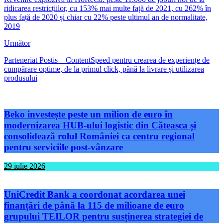
ridicarea restricțiilor, cu 153% mai multe față de 2021, cu 262% în
plus față de 2020 și chiar cu 22% peste ultimul an de normalitate,
2019
Următor
Parteneriat Postis – ContentSpeed pentru crearea de experiențe de
cumpărare optime, de la primul click, până la livrare și utilizarea
produsului
Beko investește peste un milion de euro în
modernizarea HUB-ului logistic din Căteasca și
consolidează rolul României ca centru regional
pentru serviciile post-vânzare
29 iulie 2026
UniCredit Bank a coordonat acordarea unei
finanțări de până la 115 de milioane de euro
grupului TEILOR pentru susținerea strategiei de