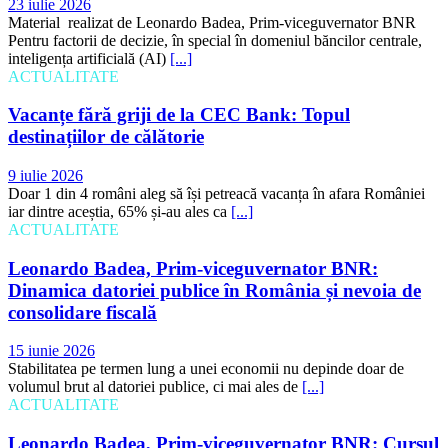
23 iulie 2026
Material realizat de Leonardo Badea, Prim-viceguvernator BNR
Pentru factorii de decizie, în special în domeniul băncilor centrale,
inteligența artificială (AI)
[...]
ACTUALITATE
Vacanțe fără griji de la CEC Bank: Topul
destinațiilor de călătorie
9 iulie 2026
Doar 1 din 4 români aleg să își petreacă vacanța în afara României
iar dintre aceștia, 65% și-au ales ca
[...]
ACTUALITATE
Leonardo Badea, Prim-viceguvernator BNR:
Dinamica datoriei publice în România și nevoia de
consolidare fiscală
15 iunie 2026
Stabilitatea pe termen lung a unei economii nu depinde doar de
volumul brut al datoriei publice, ci mai ales de
[...]
ACTUALITATE
Leonardo Badea, Prim-viceguvernator BNR: Cursul