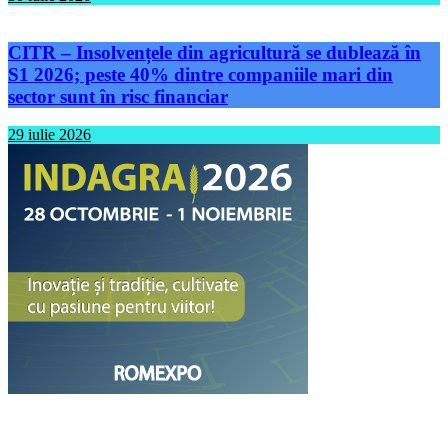
CITR – Insolvențele din agricultură se dublează în
S1 2026; peste 40% dintre companiile mari din
sector sunt în risc financiar
29 iulie 2026