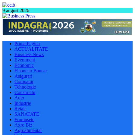
9 august 2026
Prima Pagina
ACTUALITATE
Business News
Eveniment
Economic
Financiar Bancar
Asigurari
Companii
Tehnologie
Constructii
Auto
Industrie
Retail
SANATATE
Frumusete
Agro Biz
Agroalimentar