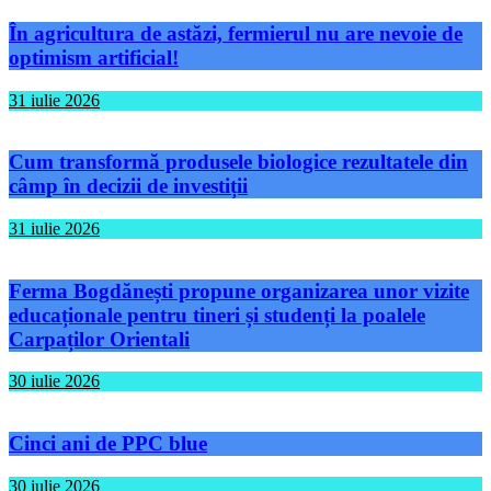
În agricultura de astăzi, fermierul nu are nevoie de
optimism artificial!
31 iulie 2026
Cum transformă produsele biologice rezultatele din
câmp în decizii de investiții
31 iulie 2026
Ferma Bogdănești propune organizarea unor vizite
educaționale pentru tineri și studenți la poalele
Carpaților Orientali
30 iulie 2026
Cinci ani de PPC blue
30 iulie 2026