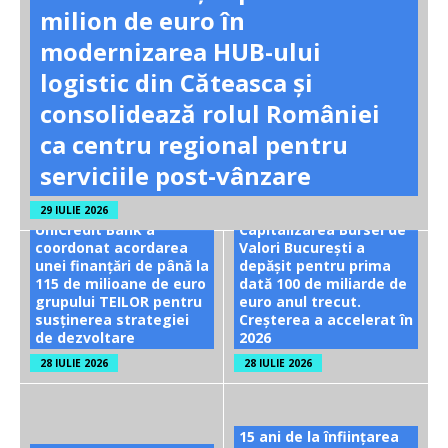
milion de euro în
modernizarea HUB-ului
logistic din Căteasca și
consolidează rolul României
ca centru regional pentru
serviciile post-vânzare
29 IULIE 2026
UniCredit Bank a
Capitalizarea Bursei de
coordonat acordarea
Valori București a
unei finanțări de până la
depășit pentru prima
115 de milioane de euro
dată 100 de miliarde de
grupului TEILOR pentru
euro anul trecut.
susținerea strategiei
Creșterea a accelerat în
de dezvoltare
2026
28 IULIE 2026
28 IULIE 2026
15 ani de la înființarea