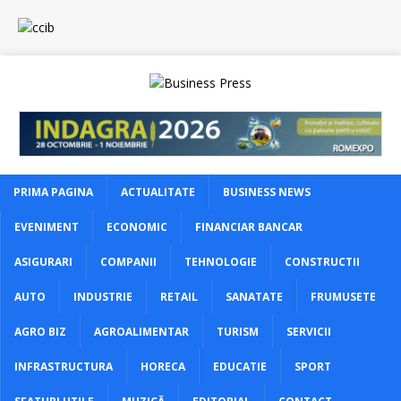
PRIMA PAGINA
ACTUALITATE
BUSINESS NEWS
EVENIMENT
ECONOMIC
FINANCIAR BANCAR
ASIGURARI
COMPANII
TEHNOLOGIE
CONSTRUCTII
AUTO
INDUSTRIE
RETAIL
SANATATE
FRUMUSETE
AGRO BIZ
AGROALIMENTAR
TURISM
SERVICII
INFRASTRUCTURA
HORECA
EDUCATIE
SPORT