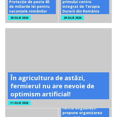
Protecție de peste 85
primului centru
de miliarde lei pentru
integrat de Terapia
vacanțele românilor
Durerii din România
28 IULIE 2026
28 IULIE 2026
În agricultura de astăzi,
fermierul nu are nevoie de
optimism artificial!
31 IULIE 2026
Ferma Bogdănești
propune organizarea