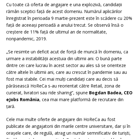
Cu toate că oferta de angajare e una explozivă, candidații
rămân sceptici față de acest domeniu. Numărul aplicărilor
înregistrat în perioada 9 martie-prezent este în scădere cu 20%
față de aceeași perioadă a anului trecut. Se observă însă o
creștere de 11% față de ultimul an de normalitate,
nonpandemic, 2019.
„Se resimte un deficit acut de forță de muncă în domeniu, ca
urmare a instabilității acestuia din ultimii ani. O bună parte
dintre cei care lucrau în acest sector au ales să se orienteze
către altele în ultimii ani, care au crescut în pandemie sau au
fost mai stabile. Cei mai mulți candidați care au decis să
părăsească HoReCa s-au reorientat către Retail, zona de
curierat, livratori sau ride sharing”, spune
Bogdan Badea, CEO
eJobs România
, cea mai mare platformă de recrutare din
țară.
Cele mai multe oferte de angajare din HoReCa au fost
publicate de angajatorii din marile centre universitare, dar și în
orașele care, de regulă, atrag un număr semnificativ de turiști,