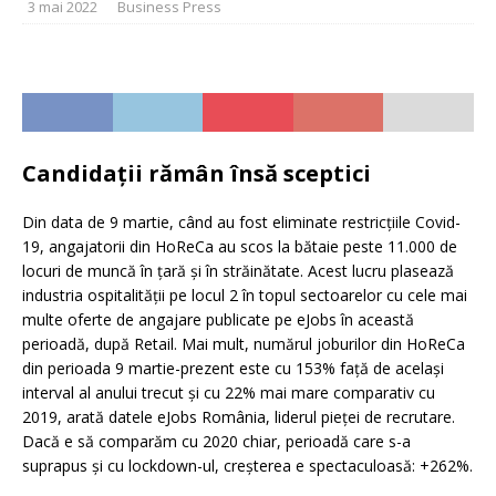
3 mai 2022
Business Press
Candidații rămân însă sceptici
Din data de 9 martie, când au fost eliminate restricțiile Covid-
19, angajatorii din HoReCa au scos la bătaie peste 11.000 de
locuri de muncă în țară și în străinătate. Acest lucru plasează
industria ospitalității pe locul 2 în topul sectoarelor cu cele mai
multe oferte de angajare publicate pe eJobs în această
perioadă, după Retail. Mai mult, numărul joburilor din HoReCa
din perioada 9 martie-prezent este cu 153% față de același
interval al anului trecut și cu 22% mai mare comparativ cu
2019, arată datele eJobs România, liderul pieței de recrutare.
Dacă e să comparăm cu 2020 chiar, perioadă care s-a
suprapus și cu lockdown-ul, creșterea e spectaculoasă: +262%.