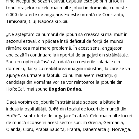
fiind început de sezon estival. Capitala este pe primul loc în
topul orașelor cu cele mai multe joburi în domeniu, cu peste
6.000 de oferte de angajare. Ea este urmată de Constanța,
Timișoara, Cluj-Napoca și Sibiu.
„Ne așteptăm ca numărul de joburi să crească și mai mult în
sezonul estival, din păcate însă deficitul de forță de muncă
rămâne cea mai mare problemă. În acest sens, angajatorii
apelează în continuare la importul de angajați din străinătate.
Suntem optimiști însă că, odată cu creșterile salariale din
domeniu, dar și cu reabilitarea imaginii industriei, la care se va
ajunge ca urmare a faptului că nu mai avem restricții, și
candidații din România vor se vor reîntoarce la joburile din
HoReCa”, mai spune
Bogdan Badea.
Dacă vorbim de joburile în străinătate scoase la bătaie în
industria ospitalității, 9,4% din totalul de locuri de muncă din
HoReCa sunt oferte de angajare în afară. Cele mai multe locuri
de muncă scoase în acest sector sunt în Grecia, Germania,
Olanda, Cipru, Arabia Saudită, Franța, Danemarca și Norvegia.