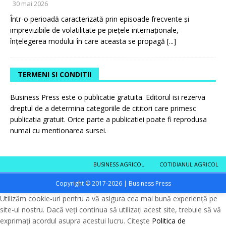
30 mai 2026
Într-o perioadă caracterizată prin episoade frecvente și
imprevizibile de volatilitate pe piețele internaționale,
înțelegerea modului în care aceasta se propagă
[...]
TERMENI SI CONDITII
Business Press este o publicatie gratuita. Editorul isi rezerva
dreptul de a determina categoriile de cititori care primesc
publicatia gratuit. Orice parte a publicatiei poate fi reprodusa
numai cu mentionarea sursei.
BUSINESS AGRICOL
COTIDIANUL AGRICOL
Copyright © 2017-2026 | Business Press
Utilizăm cookie-uri pentru a vă asigura cea mai bună experiență pe
site-ul nostru. Dacă veți continua să utilizați acest site, trebuie să vă
exprimați acordul asupra acestui lucru. Citește
Politica de