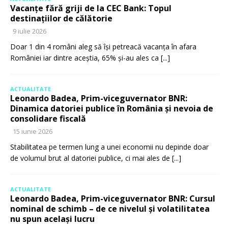
Vacanțe fără griji de la CEC Bank: Topul
destinațiilor de călătorie
9 iulie 2026
Doar 1 din 4 români aleg să își petreacă vacanța în afara
României iar dintre aceștia, 65% și-au ales ca
[...]
ACTUALITATE
Leonardo Badea, Prim-viceguvernator BNR:
Dinamica datoriei publice în România și nevoia de
consolidare fiscală
15 iunie 2026
Stabilitatea pe termen lung a unei economii nu depinde doar
de volumul brut al datoriei publice, ci mai ales de
[...]
ACTUALITATE
Leonardo Badea, Prim-viceguvernator BNR: Cursul
nominal de schimb – de ce nivelul și volatilitatea
nu spun același lucru