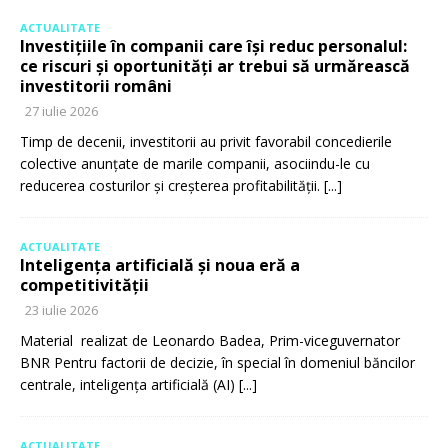
ACTUALITATE
Investițiile în companii care își reduc personalul:
ce riscuri și oportunități ar trebui să urmărească
investitorii români
27 iulie 2026
Timp de decenii, investitorii au privit favorabil concedierile
colective anunțate de marile companii, asociindu-le cu
reducerea costurilor și creșterea profitabilității.
[...]
ACTUALITATE
Inteligența artificială și noua eră a
competitivității
23 iulie 2026
Material realizat de Leonardo Badea, Prim-viceguvernator
BNR Pentru factorii de decizie, în special în domeniul băncilor
centrale, inteligența artificială (AI)
[...]
ACTUALITATE