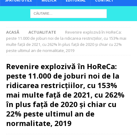
SFATURI UTILE
MUZICĂ
EDITORIAL
CONTACT
ACASĂ
ACTUALITATE
Revenire explozivă în HoReCa:
peste 11.000 de joburi noi de la ridicarea restricțiilor, cu 153% mai
multe față de 2021, cu 262% în plus față de 2020 și chiar cu 22%
peste ultimul an de normalitate, 2019
Revenire explozivă în HoReCa:
peste 11.000 de joburi noi de la
ridicarea restricțiilor, cu 153%
mai multe față de 2021, cu 262%
în plus față de 2020 și chiar cu
22% peste ultimul an de
normalitate, 2019