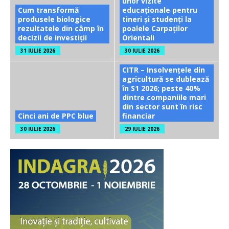
unor vizite
Cum transformă
educaționale pentru
produsele biologice
tineri și studenți la
rezultatele din câmp în
poalele Carpaților
decizii de investiții
Orientali
31 IULIE 2026
30 IULIE 2026
CITR – Insolvențele din
agricultură se dublează
în S1 2026; peste 40%
dintre companiile mari
din sector sunt în risc
Cinci ani de PPC blue
financiar
30 IULIE 2026
29 IULIE 2026