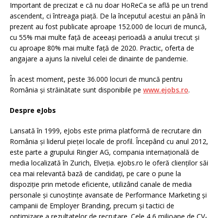
Important de precizat e că nu doar HoReCa se află pe un trend
ascendent, ci întreaga piață. De la începutul acestui an până în
prezent au fost publicate aproape 152.000 de locuri de muncă,
cu 55% mai multe față de aceeași perioadă a anului trecut și
cu aproape 80% mai multe față de 2020. Practic, oferta de
angajare a ajuns la nivelul celei de dinainte de pandemie.
În acest moment, peste 36.000 locuri de muncă pentru
România și străinătate sunt disponibile pe
www.ejobs.ro
.
Despre eJobs
Lansată în 1999, eJobs este prima platformă de recrutare din
România și liderul pieței locale de profil. Începând cu anul 2012,
este parte a grupului Ringier AG, compania internațională de
media localizată în Zurich, Elveția. eJobs.ro le oferă clienților săi
cea mai relevantă bază de candidați, pe care o pune la
dispoziție prin metode eficiente, utilizând canale de media
personale și cunoștințe avansate de Performance Marketing și
campanii de Employer Branding, precum și tactici de
optimizare a rezultatelor de recrutare. Cele 4,6 milioane de CV-