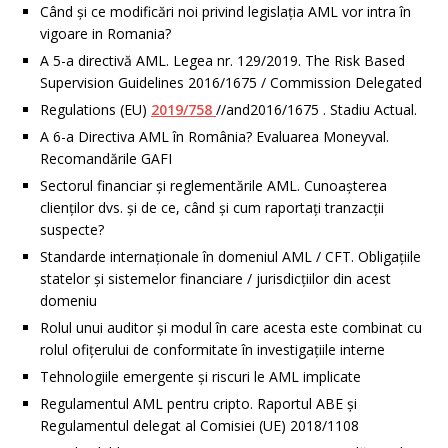
Când și ce modificări noi privind legislația AML vor intra în
vigoare in Romania?
A 5-a directivă AML. Legea nr. 129/2019. The Risk Based
Supervision Guidelines 2016/1675 / Commission Delegated
Regulations (EU)
2019/758
//and2016/1675 . Stadiu Actual.
A 6-a Directiva AML în România? Evaluarea Moneyval.
Recomandările GAFI
Sectorul financiar și reglementările AML. Cunoașterea
clienților dvs. și de ce, când și cum raportați tranzacții
suspecte?
Standarde internaționale în domeniul AML / CFT. Obligațiile
statelor și sistemelor financiare / jurisdicțiilor din acest
domeniu
Rolul unui auditor și modul în care acesta este combinat cu
rolul ofițerului de conformitate în investigațiile interne
Tehnologiile emergente și riscuri le AML implicate
Regulamentul AML pentru cripto. Raportul ABE și
Regulamentul delegat al Comisiei (UE) 2018/1108