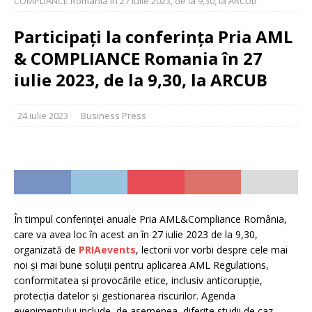
COMPLIANCE Romania în 27 iulie 2023, de la 9,30, la ARCUB
Participați la conferința Pria AML
& COMPLIANCE Romania în 27
iulie 2023, de la 9,30, la ARCUB
24 iulie 2023
Business Press
În timpul conferinței anuale Pria AML&Compliance România,
care va avea loc în acest an în 27 iulie 2023 de la 9,30,
organizată de
PRIAevents
, lectorii vor vorbi despre cele mai
noi și mai bune soluții pentru aplicarea AML Regulations,
conformitatea și provocările etice, inclusiv anticorupție,
protecția datelor și gestionarea riscurilor. Agenda
evenimentului include, de asemenea, diferite studii de caz,