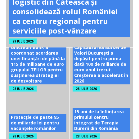
logistic din Căteasca și
consolidează rolul României
ca centru regional pentru
serviciile post-vânzare
29 IULIE 2026
UniCredit Bank a
Capitalizarea Bursei de
coordonat acordarea
Valori București a
unei finanțări de până la
depășit pentru prima
115 de milioane de euro
dată 100 de miliarde de
grupului TEILOR pentru
euro anul trecut.
susținerea strategiei
Creșterea a accelerat în
de dezvoltare
2026
28 IULIE 2026
28 IULIE 2026
15 ani de la înființarea
Protecție de peste 85
primului centru
de miliarde lei pentru
integrat de Terapia
vacanțele românilor
Durerii din România
28 IULIE 2026
28 IULIE 2026