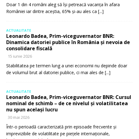
Doar 1 din 4 români aleg să își petreacă vacanța în afara
României iar dintre aceștia, 65% și-au ales ca
[...]
ACTUALITATE
Leonardo Badea, Prim-viceguvernator BNR:
Dinamica datoriei publice în România și nevoia de
consolidare fiscală
15 iunie 2026
Stabilitatea pe termen lung a unei economii nu depinde doar
de volumul brut al datoriei publice, ci mai ales de
[...]
ACTUALITATE
Leonardo Badea, Prim-viceguvernator BNR: Cursul
nominal de schimb – de ce nivelul și volatilitatea
nu spun același lucru
30 mai 2026
Într-o perioadă caracterizată prin episoade frecvente și
imprevizibile de volatilitate pe piețele internaționale,