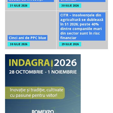
31 IULIE 2026
30 IULIE 2026
CITR – Insolvențele din
agricultură se dublează
în S1 2026; peste 40%
dintre companiile mari
din sector sunt în risc
Cinci ani de PPC blue
financiar
30 IULIE 2026
29 IULIE 2026