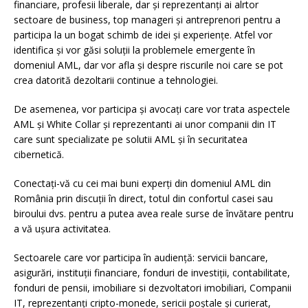
financiare, profesii liberale, dar și reprezentanți ai alrtor
sectoare de business, top manageri și antreprenori pentru a
participa la un bogat schimb de idei și experiențe. Atfel vor
identifica și vor găsi soluții la problemele emergente în
domeniul AML, dar vor afla și despre riscurile noi care se pot
crea datorită dezoltarii continue a tehnologiei.
De asemenea, vor participa și avocați care vor trata aspectele
AML și White Collar și reprezentanti ai unor companii din IT
care sunt specializate pe solutii AML și în securitatea
cibernetică.
Conectați-vă cu cei mai buni experți din domeniul AML din
România prin discuții în direct, totul din confortul casei sau
biroului dvs. pentru a putea avea reale surse de învătare pentru
a vă ușura activitatea.
Sectoarele care vor participa în audiență: servicii bancare,
asigurări, instituții financiare, fonduri de investiții, contabilitate,
fonduri de pensii, imobiliare si dezvoltatori imobiliari, Companii
IT, reprezentanți cripto-monede, sericii poștale și curierat,