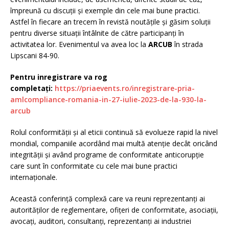
împreună cu discuții și exemple din cele mai bune practici.
Astfel în fiecare an trecem în revistă noutățile și găsim soluții
pentru diverse situații întâlnite de către participanți în
activitatea lor. Evenimentul va avea loc la
ARCUB
în strada
Lipscani 84-90.
Pentru inregistrare va rog
completați:
https://priaevents.ro/inregistrare-pria-
amlcompliance-romania-in-27-iulie-2023-de-la-930-la-
arcub
Rolul conformității și al eticii continuă să evolueze rapid la nivel
mondial, companiile acordând mai multă atenție decât oricând
integrității și având programe de conformitate anticorupție
care sunt în conformitate cu cele mai bune practici
internaționale.
Această conferință complexă care va reuni reprezentanți ai
autorităților de reglementare, ofițeri de conformitate, asociații,
avocați, auditori, consultanți, reprezentanți ai industriei