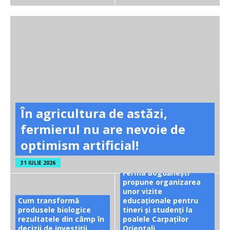
În agricultura de astăzi,
fermierul nu are nevoie de
optimism artificial!
31 IULIE 2026
Ferma Bogdănești
propune organizarea
unor vizite
Cum transformă
educaționale pentru
produsele biologice
tineri și studenți la
rezultatele din câmp în
poalele Carpaților
decizii de investiții
Orientali