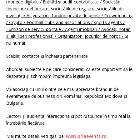
monede digitale / Entități
și audit contabilitate / Societăți
financiare nebancare, societățile de registru, societățile de
investiții / Asiguratorii, fonduri private de pensii / Crowdfunding
/ Crypto / Football clubs and associations / sports agents /
Furnizori de servicii poștale / Agenți imobiliari / Avocați, notari
și alți liberi profesioniști / Organizatorii jocurilor de noroc / Și
nu numai
Stabiliți contacte și încheiați parteneriate
Abordați subiectele pe care considerați că este important să le
dezbateți și schimbăm împreună legislația.
Vă asociați cu unul dintre cele mai apreciate branduri de
evenimente de business din România, Republica Moldova și
Bulgaria.
Lectorii și audiența interacționa și pot răspunde în timp real la
întrebările fiecăruia!
Mai multe detalii veti găsi pe:
www.priaevents.ro.