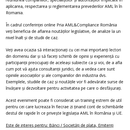
aplicarea, respectarea și reglementarea prevederilor AML în în
Romania.
În cadrul conferinței online Pria AML&Compliance România
veți beneficia de aflarea noutăților legislative, de analize la un
nivel înalt și de studii de caz.
Veți avea ocazia să interacționați cu cei mai importanți lectori
din domeniu dar și să faceți schimb de opinii și experiență cu
participanții preocupați de aceleași subiecte ca și voi, de a afla
cum pot vă ajuta consultanții juridici, de a vedea care sunt
opiniile asociațiilor și ale companiilor din industria dvs.
Exemplele, studiile de caz și noutățile vor fi adevărate surse de
învățare și dezvoltare pentru activitatea pe care o desfășurați.
Acest eveniment poate fi considerat un training estrem de util
pentru cei care lucreaza în fiecrae zi ținand cont de schimbările
destul de rapide în ce privește legislația AML în România și UE.
Este de interes pentru: Bănci / Societăți de plata, Emitenți