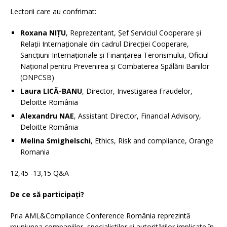
Lectorii care au confrimat:
Roxana NIȚU
, Reprezentant, Șef Serviciul Cooperare și
Relații Internaționale din cadrul Direcției Cooperare,
Sancțiuni Internaționale și Finanțarea Terorismului, Oficiul
Național pentru Prevenirea și Combaterea Spălării Banilor
(ONPCSB)
Laura LICĂ-BANU
, Director, Investigarea Fraudelor,
Deloitte România
Alexandru NAE
, Assistant Director, Financial Advisory,
Deloitte România
Melina Smighelschi
, Ethics, Risk and compliance, Orange
Romania
12,45 -13,15 Q&A
De ce să participați?
Pria AML&Compliance Conference România reprezintă
reuniunea companiilor, specialiștilor și autorităților implicate în