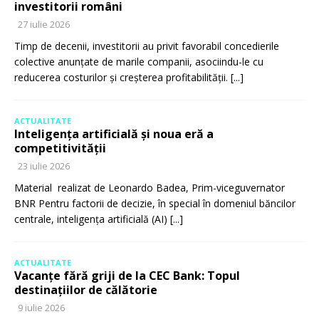
investitorii români
27 iulie 2026
Timp de decenii, investitorii au privit favorabil concedierile
colective anunțate de marile companii, asociindu-le cu
reducerea costurilor și creșterea profitabilității.
[...]
ACTUALITATE
Inteligența artificială și noua eră a
competitivității
23 iulie 2026
Material realizat de Leonardo Badea, Prim-viceguvernator
BNR Pentru factorii de decizie, în special în domeniul băncilor
centrale, inteligența artificială (AI)
[...]
ACTUALITATE
Vacanțe fără griji de la CEC Bank: Topul
destinațiilor de călătorie
9 iulie 2026