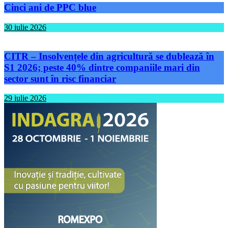
Cinci ani de PPC blue
30 iulie 2026
CITR – Insolvențele din agricultură se dublează în
S1 2026; peste 40% dintre companiile mari din
sector sunt în risc financiar
29 iulie 2026