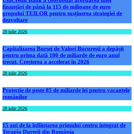
UniCredit Bank a coordonat acordarea unei
finanțări de până la 115 de milioane de euro
grupului TEILOR pentru susținerea strategiei de
dezvoltare
28 iulie 2026
Capitalizarea Bursei de Valori București a depășit
pentru prima dată 100 de miliarde de euro anul
trecut. Creșterea a accelerat în 2026
28 iulie 2026
Protecție de peste 85 de miliarde lei pentru vacanțele
românilor
28 iulie 2026
15 ani de la înființarea primului centru integrat de
Terapia Durerii din România