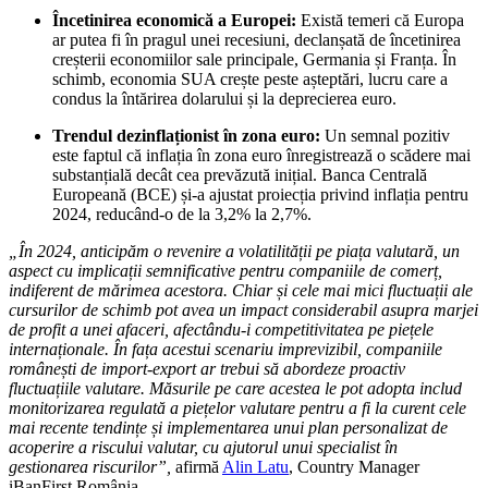
Încetinirea economică a Europei:
Există temeri că Europa
ar putea fi în pragul unei recesiuni, declanșată de încetinirea
creșterii economiilor sale principale, Germania și Franța. În
schimb, economia SUA crește peste așteptări, lucru care a
condus la întărirea dolarului și la deprecierea euro.
Trendul dezinflaționist în zona euro:
Un semnal pozitiv
este faptul că inflația în zona euro înregistrează o scădere mai
substanțială decât cea prevăzută inițial. Banca Centrală
Europeană (BCE) și-a ajustat proiecția privind inflația pentru
2024, reducând-o de la 3,2% la 2,7%.
„În 2024, anticipăm o revenire a volatilității pe piața valutară, un
aspect cu implicații semnificative pentru companiile de comerț,
indiferent de mărimea acestora. Chiar și cele mai mici fluctuații ale
cursurilor de schimb pot avea un impact considerabil asupra marjei
de profit a unei afaceri, afectându-i competitivitatea pe piețele
internaționale. În fața acestui scenariu imprevizibil, companiile
românești de import-export ar trebui să abordeze proactiv
fluctuațiile valutare. Măsurile pe care acestea le pot adopta includ
monitorizarea regulată a piețelor valutare pentru a fi la curent cele
mai recente tendințe și implementarea unui plan personalizat de
acoperire a riscului valutar, cu ajutorul unui specialist în
gestionarea riscurilor”,
afirmă
Alin Latu
, Country Manager
iBanFirst România.