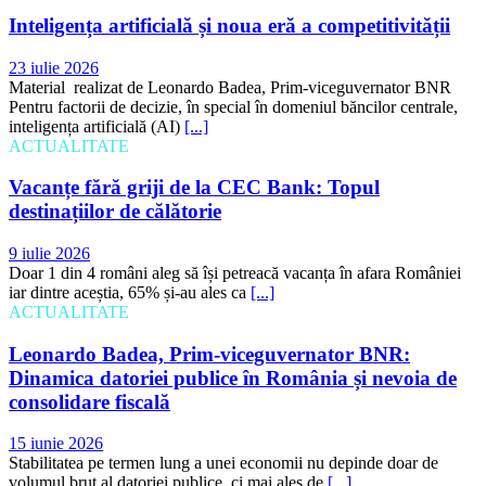
Inteligența artificială și noua eră a competitivității
23 iulie 2026
Material realizat de Leonardo Badea, Prim-viceguvernator BNR
Pentru factorii de decizie, în special în domeniul băncilor centrale,
inteligența artificială (AI)
[...]
ACTUALITATE
Vacanțe fără griji de la CEC Bank: Topul
destinațiilor de călătorie
9 iulie 2026
Doar 1 din 4 români aleg să își petreacă vacanța în afara României
iar dintre aceștia, 65% și-au ales ca
[...]
ACTUALITATE
Leonardo Badea, Prim-viceguvernator BNR:
Dinamica datoriei publice în România și nevoia de
consolidare fiscală
15 iunie 2026
Stabilitatea pe termen lung a unei economii nu depinde doar de
volumul brut al datoriei publice, ci mai ales de
[...]