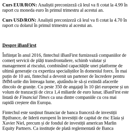
Curs EUR/RON:
Analiștii preconizeză că leul va fi cotat la 4.99 în
raport cu moneda euro în primul trimestru al acestui an.
Curs USD/RON:
Analiștii preconizeză că leul va fi cotat la 4.70 în
raport cu dolarul în primul trimestru al acestui an.
Despre iBanFirst
Înființat în anul 2016, fintechul iBanFirst furnizează companiilor de
comerț servicii de plăți transfrontaliere, schimb valutar și
management al riscului, combinând capacitățile unei platforme de
ultimă generație cu expertiza specialiștilor în domeniul forex. În mai
puțin de 10 ani, fintechul a devenit un partener de încredere pentru
IMM-urile din întreaga lume, ajutându-le să-și extindă afacerile
dincolo de granițe. Cu peste 350 de angajați în 10 țări europene și un
volum de tranzacții de circa 1,4 miliarde de euro lunar, iBanFirst este
listată de
Financial Times
ca una dintre companiile cu cea mai
rapidă creștere din Europa.
Fintechul este susținut financiar de banca franceză de investiții
Bpifrance, de liderii europeni în investiții de capital de risc Elaia și
Xavier Niel, precum și de fondul de investiții american Marlin
Equity Partners. Ca instituție de plată reglementată de Banca