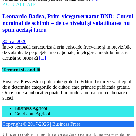
ACTUALITATE
Leonardo Badea, Prim-viceguvernator BNR: Cursul
nominal de schimb – de ce nivelul și volatilitatea nu
spun același lucru
30 mai 2026
Într-o perioadă caracterizată prin episoade frecvente și imprevizibile
de volatilitate pe piețele internaționale, înțelegerea modului în care
aceasta se propagă
[...]
Termeni si conditii
Business Press este o publicatie gratuita. Editorul isi rezerva dreptul
de a determina categoriile de cititori care primesc publicatia gratuit.
Orice parte a publicatiei poate fi reprodusa numai cu mentionarea
sursei.
Business Agricol
Cotidianul Agricol
Copyright © 2017-2026 | Business Press
Utilizăm cookie-uri pentru a vă asigura cea mai bună experiență pe