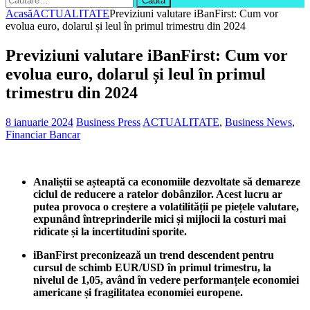
după:
Acasă
ACTUALITATE
Previziuni valutare iBanFirst: Cum vor
evolua euro, dolarul și leul în primul trimestru din 2024
Previziuni valutare iBanFirst: Cum vor
evolua euro, dolarul și leul în primul
trimestru din 2024
8 ianuarie 2024
Business Press
ACTUALITATE
,
Business News
,
Financiar Bancar
Analiștii se așteaptă ca economiile dezvoltate să demareze
ciclul de reducere a ratelor dobânzilor. Acest lucru ar
putea provoca o creștere a volatilității pe piețele valutare,
expunând întreprinderile mici și mijlocii la costuri mai
ridicate și la incertitudini sporite.
iBanFirst preconizează un trend descendent pentru
cursul de schimb EUR/USD în primul trimestru, la
nivelul de 1,05, având în vedere performanțele economiei
americane și fragilitatea economiei europene.