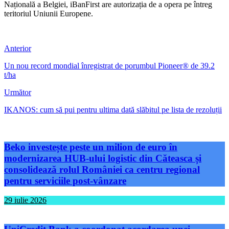
Națională a Belgiei, iBanFirst are autorizația de a opera pe întreg
teritoriul Uniunii Europene.
Anterior
Un nou record mondial înregistrat de porumbul Pioneer® de 39.2
t/ha
Următor
IKANOS: cum să pui pentru ultima dată slăbitul pe lista de rezoluții
Beko investește peste un milion de euro în
modernizarea HUB-ului logistic din Căteasca și
consolidează rolul României ca centru regional
pentru serviciile post-vânzare
29 iulie 2026