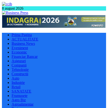
8 august 2026
Prima Pagina
ACTUALITATE
Business News
Eveniment
Economic
Financiar Bancar
Asigurari
Companii
Tehnologie
Constructii
Auto
Industrie
Retail
SANATATE
Frumusete
Agro Biz
Agroalimentar