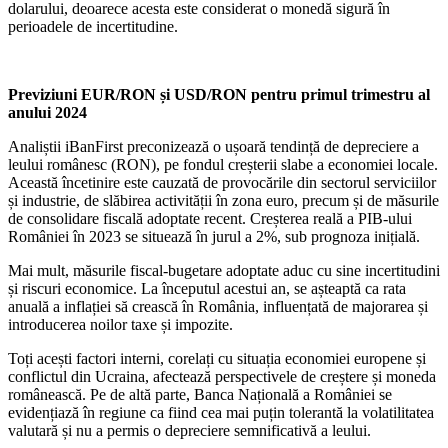
dolarului, deoarece acesta este considerat o monedă sigură în
perioadele de incertitudine.
Previziuni EUR/RON și USD/RON pentru primul trimestru al
anului 2024
Analiștii iBanFirst preconizează o ușoară tendință de depreciere a
leului românesc (RON), pe fondul creșterii slabe a economiei locale.
Această încetinire este cauzată de provocările din sectorul serviciilor
și industrie, de slăbirea activității în zona euro, precum și de măsurile
de consolidare fiscală adoptate recent. Creșterea reală a PIB-ului
României în 2023 se situează în jurul a 2%, sub prognoza inițială.
Mai mult, măsurile fiscal-bugetare adoptate aduc cu sine incertitudini
și riscuri economice. La începutul acestui an, se așteaptă ca rata
anuală a inflației să crească în România, influențată de majorarea și
introducerea noilor taxe și impozite.
Toți acești factori interni, corelați cu situația economiei europene și
conflictul din Ucraina, afectează perspectivele de creștere și moneda
românească. Pe de altă parte, Banca Națională a României se
evidențiază în regiune ca fiind cea mai puțin tolerantă la volatilitatea
valutară și nu a permis o depreciere semnificativă a leului.