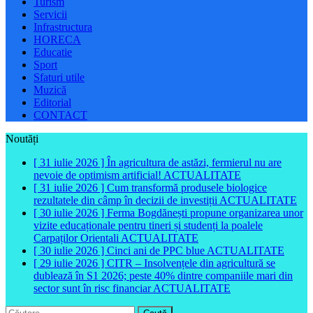
Turism
Servicii
Infrastructura
HORECA
Educatie
Sport
Sfaturi utile
Muzică
Editorial
CONTACT
Noutăți
[ 31 iulie 2026 ]
În agricultura de astăzi, fermierul nu are
nevoie de optimism artificial!
ACTUALITATE
[ 31 iulie 2026 ]
Cum transformă produsele biologice
rezultatele din câmp în decizii de investiții
ACTUALITATE
[ 30 iulie 2026 ]
Ferma Bogdănești propune organizarea unor
vizite educaționale pentru tineri și studenți la poalele
Carpaților Orientali
ACTUALITATE
[ 30 iulie 2026 ]
Cinci ani de PPC blue
ACTUALITATE
[ 29 iulie 2026 ]
CITR – Insolvențele din agricultură se
dublează în S1 2026; peste 40% dintre companiile mari din
sector sunt în risc financiar
ACTUALITATE
Caută