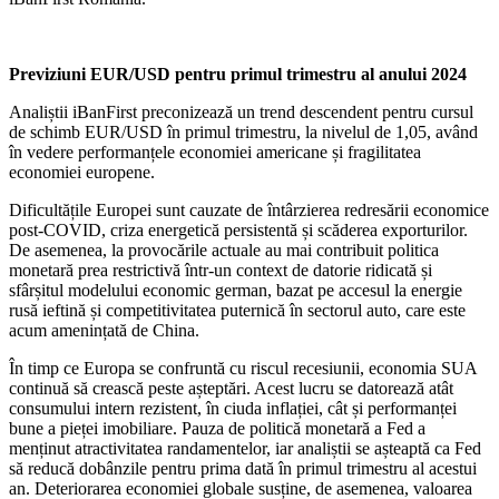
Previziuni EUR/USD pentru primul trimestru al anului 2024
Analiștii iBanFirst preconizează un trend descendent pentru cursul
de schimb EUR/USD în primul trimestru, la nivelul de 1,05, având
în vedere performanțele economiei americane și fragilitatea
economiei europene.
Dificultățile Europei sunt cauzate de întârzierea redresării economice
post-COVID, criza energetică persistentă și scăderea exporturilor.
De asemenea, la provocările actuale au mai contribuit politica
monetară prea restrictivă într-un context de datorie ridicată și
sfârșitul modelului economic german, bazat pe accesul la energie
rusă ieftină și competitivitatea puternică în sectorul auto, care este
acum amenințată de China.
În timp ce Europa se confruntă cu riscul recesiunii, economia SUA
continuă să crească peste așteptări. Acest lucru se datorează atât
consumului intern rezistent, în ciuda inflației, cât și performanței
bune a pieței imobiliare. Pauza de politică monetară a Fed a
menținut atractivitatea randamentelor, iar analiștii se așteaptă ca Fed
să reducă dobânzile pentru prima dată în primul trimestru al acestui
an. Deteriorarea economiei globale susține, de asemenea, valoarea