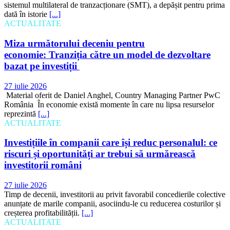
sistemul multilateral de tranzacționare (SMT), a depășit pentru prima
dată în istorie
[...]
ACTUALITATE
Miza următorului deceniu pentru
economie: Tranziția către un model de dezvoltare
bazat pe investiții
27 iulie 2026
Material oferit de Daniel Anghel, Country Managing Partner PwC
România În economie există momente în care nu lipsa resurselor
reprezintă
[...]
ACTUALITATE
Investițiile în companii care își reduc personalul: ce
riscuri și oportunități ar trebui să urmărească
investitorii români
27 iulie 2026
Timp de decenii, investitorii au privit favorabil concedierile colective
anunțate de marile companii, asociindu-le cu reducerea costurilor și
creșterea profitabilității.
[...]
ACTUALITATE