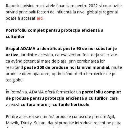
Raportul privind rezultatele financiare pentru 2022 și concluziile
privind principalii factori de influență la nivel global și regional
poate fi accesat
aici
.
Portofoliu complet pentru protecția eficientă a
culturilor
Grupul ADAMA a identificat peste 90 de noi substanțe
active,
iar dintre acestea, cateva zeci au fost deja selectate
ca având potențial mare de piață, prin combinarea lor
rezultând
peste 300 de produse noi la nivel mondial
, multe
produse diferențiatoare, optimizând oferta fermierilor de pe
tot globul.
În România, ADAMA oferă fermierilor un
portofoliu complet
de produse pentru protecția eficientă a culturilor
, care
vizează
cultura mare
și
culturile horticole
.
Printre acestea se numără produse cunoscute precum Agil,
Mavrik, Trinity, Sultan, dar și produse introduse recent pe piața