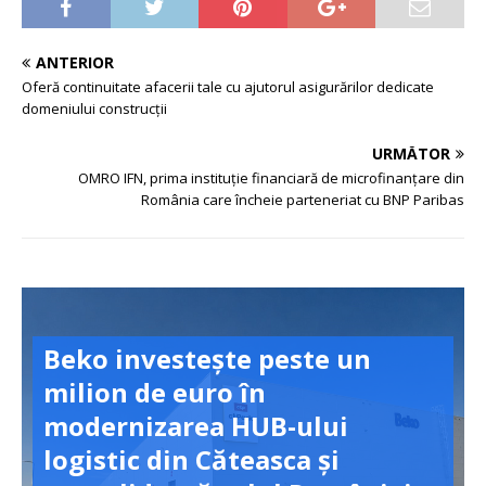
ANTERIOR
Oferă continuitate afacerii tale cu ajutorul asigurărilor dedicate
domeniului construcții
URMĂTOR
OMRO IFN, prima instituție financiară de microfinanțare din
România care încheie parteneriat cu BNP Paribas
Beko investește peste un
milion de euro în
modernizarea HUB-ului
logistic din Căteasca și