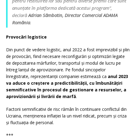
pentru restituirea lor sau pentru diverse premii care sunt
anunțate în platforma dedicată acestui program”,
declară
Adrian Sâmbotin, Director Comercial ADAMA
România
.
Provocări logistice
Din punct de vedere logistic, anul 2022 a fost imprevizibil și plin
de provocări, fiind necesare reconfigurări și optimizări legate
de depozitarea mărfurilor, transportul și modul de lucru pe
întreg lanțul de aprovizionare. Pe fondul sincopelor
înregistrate, reprezentanții companiei estimează ca
anul 2023
va aduce o creștere a predictibilității, cu îmbunătățiri
semnificative în procesul de gestionare a resurselor, a
aprovizionării și livrării de marfă
.
Factorii semnificativi de risc rămân în continuare conflictul din
Ucraina, menținerea inflației la un nivel ridicat, precum și criza
și fluctuația de personal.
***