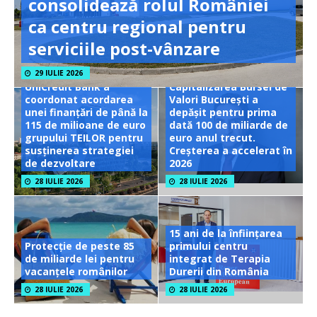
consolidează rolul României
ca centru regional pentru
serviciile post-vânzare
29 IULIE 2026
UniCredit Bank a
Capitalizarea Bursei de
coordonat acordarea
Valori București a
unei finanțări de până la
depășit pentru prima
115 de milioane de euro
dată 100 de miliarde de
grupului TEILOR pentru
euro anul trecut.
susținerea strategiei
Creșterea a accelerat în
de dezvoltare
2026
28 IULIE 2026
28 IULIE 2026
15 ani de la înființarea
Protecție de peste 85
primului centru
de miliarde lei pentru
integrat de Terapia
vacanțele românilor
Durerii din România
28 IULIE 2026
28 IULIE 2026