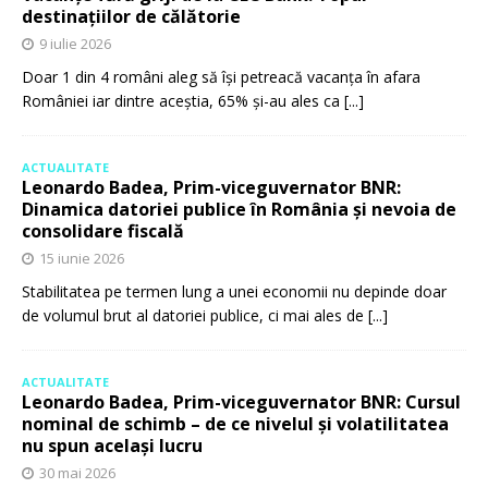
destinațiilor de călătorie
9 iulie 2026
Doar 1 din 4 români aleg să își petreacă vacanța în afara
României iar dintre aceștia, 65% și-au ales ca
[...]
ACTUALITATE
Leonardo Badea, Prim-viceguvernator BNR:
Dinamica datoriei publice în România și nevoia de
consolidare fiscală
15 iunie 2026
Stabilitatea pe termen lung a unei economii nu depinde doar
de volumul brut al datoriei publice, ci mai ales de
[...]
ACTUALITATE
Leonardo Badea, Prim-viceguvernator BNR: Cursul
nominal de schimb – de ce nivelul și volatilitatea
nu spun același lucru
30 mai 2026