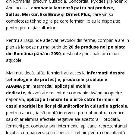
din România, precum Custodia, Concordia, Pyxides și Phoenix.
Anul acesta,
compania lansează patru noi produse,
Saltus, Merkur, ExelGrow și Ormet Plus
, care vin să
completeze tehnologiile pe care fermierii le au la dispoziție
pentru protecția culturilor.
Pentru a răspunde adecvat nevoilor din ferme, compania are în
plan să lanseze nu mai puțin de
20 de produse noi pe piața
din România până în 2030,
destinate principalelor culturi
agricole.
Mai mult decât atât, fermierii au acces la
informații despre
tehnologiile de protecție, produsele și soluțiile
ADAMA
prin intermediul
aplicației mobile
dedicate,
dezvoltate recent de companie. Având acoperire
națională,
aplicația transmite alerte către fermieri în
cazul apariției bolilor și dăunătorilor în culturile agricole
,
pentru ca aceștia să poată interveni prompt pentru a reduce
sau chiar elimina efectele negative ale acestora. Totodată,
fermierii pot contacta prin intermediul aplicației reprezentantul
local al companiei sau un specialist tehnic pentru consultanță