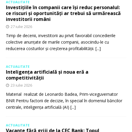
ACTUALITATE
Investițiile în companii care își reduc personalul:
ce riscuri și oportunități ar trebui să urmărească
investitorii români
27 iulie 2026
Timp de decenii, investitorii au privit favorabil concedierile
colective anunțate de marile companii, asociindu-le cu
reducerea costurilor și creșterea profitabilității.
[...]
ACTUALITATE
Inteligența artificială și noua eră a
competitivității
23 iulie 2026
Material realizat de Leonardo Badea, Prim-viceguvernator
BNR Pentru factorii de decizie, în special în domeniul băncilor
centrale, inteligența artificială (AI)
[...]
ACTUALITATE
Vacanțe fără griji de la CEC Bank: Topul