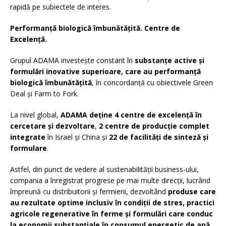
rapidă pe subiectele de interes.
Performanță biologică îmbunătățită. Centre de
Excelență.
Grupul ADAMA investește constant în
substanțe active și
formulări inovative superioare, care au performanță
biologică îmbunătățită
, în concordanță cu obiectivele Green
Deal și Farm to Fork.
La nivel global,
ADAMA deține
4 centre de excelență în
cercetare și dezvoltare
,
2 centre de producție complet
integrate
în Israel și China și
22 de facilități de sinteză și
formulare
.
Astfel, din punct de vedere al sustenabilității business-ului,
compania a înregistrat progrese pe mai multe direcții, lucrând
împreună cu distribuitorii și fermierii, dezvoltând
produse care
au rezultate optime inclusiv în condiții de stres, practici
agricole regenerative în ferme și formulări care conduc
la economii substanțiale în consumul energetic de apă.