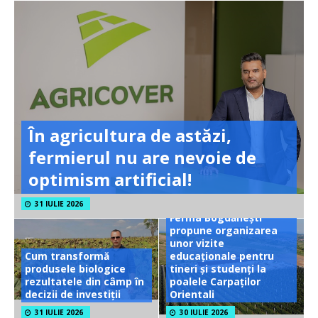
În agricultura de astăzi,
fermierul nu are nevoie de
optimism artificial!
31 IULIE 2026
Ferma Bogdănești
propune organizarea
unor vizite
Cum transformă
educaționale pentru
produsele biologice
tineri și studenți la
rezultatele din câmp în
poalele Carpaților
decizii de investiții
Orientali
31 IULIE 2026
30 IULIE 2026