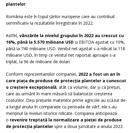
plantelor
România este în topul țărilor europene care au contribuit
semnificativ la rezultatele înregistrate în 2022.
Astfel,
vânzările la nivelul grupului în 2022 au crescut cu
16%, până la 5.570 milioane USD
și EBITDA ajustat cu 10%,
până la 740 milioane USD. Venitul net ajustat s-a ridicat la 118
milioane USD, în timp ce venitul net raportat aproape s-a
triplat, la 96 de milioane de dolari.
Conform reprezentanților companiei,
2022 a fost un an în
care piața de produse de protecția plantelor a cunoscut
o creștere excepțională
, atât ca volume, dar și ca prețuri,
care au urmărit în mare măsură să balanseze creșterea
costurilor. Deși prețurile materiilor prime agricole au scăzut de-
a lungul anului în comparație cu perioada de vârf, ele s-au
menținut la niveluri istorice ridicate. Compania anticipează
o
revenire treptată la normalizare a pieței de produse
de protecția plantelor
spre a doua jumătate a anului 2023.