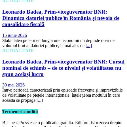
ACTUALITATE
Leonardo Badea, Prim-viceguvernator BNR:
Dinamica datoriei publice în România și nevoia de
consolidare fiscală
15 iunie 2026
Stabilitatea pe termen lung a unei economii nu depinde doar de
volumul brut al datoriei publice, ci mai ales de
[...]
ACTUALITATE
Leonardo Badea, Prim-viceguvernator BNR: Cursul
nominal de schimb – de ce nivelul și volatilitatea nu
spun același lucru
30 mai 2026
Într-o perioadă caracterizată prin episoade frecvente și imprevizibile
de volatilitate pe piețele internaționale, înțelegerea modului în care
aceasta se propagă
[...]
Termeni si conditii
Business Press este o publicatie gratuita. Editorul isi rezerva dreptul