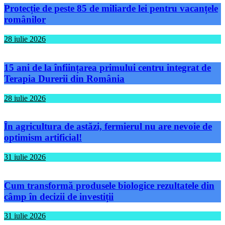
Protecție de peste 85 de miliarde lei pentru vacanțele
românilor
28 iulie 2026
15 ani de la înființarea primului centru integrat de
Terapia Durerii din România
28 iulie 2026
În agricultura de astăzi, fermierul nu are nevoie de
optimism artificial!
31 iulie 2026
Cum transformă produsele biologice rezultatele din
câmp în decizii de investiții
31 iulie 2026