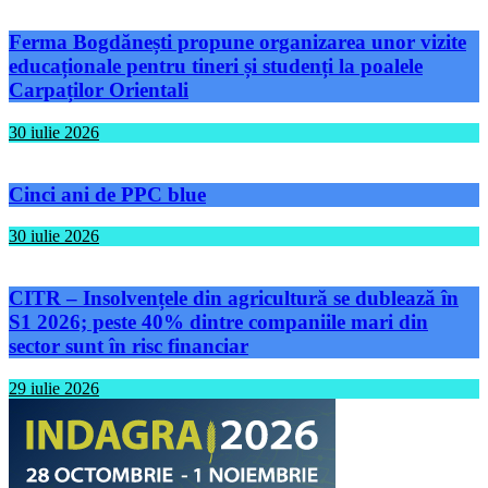
Ferma Bogdănești propune organizarea unor vizite
educaționale pentru tineri și studenți la poalele
Carpaților Orientali
30 iulie 2026
Cinci ani de PPC blue
30 iulie 2026
CITR – Insolvențele din agricultură se dublează în
S1 2026; peste 40% dintre companiile mari din
sector sunt în risc financiar
29 iulie 2026