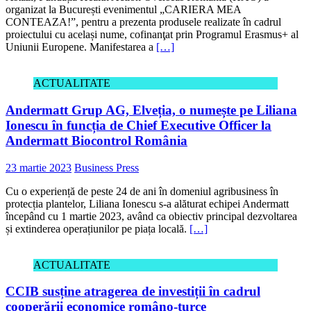
organizat la București evenimentul „CARIERA MEA
CONTEAZA!”, pentru a prezenta produsele realizate în cadrul
proiectului cu același nume, cofinanţat prin Programul Erasmus+ al
Uniunii Europene. Manifestarea a
[…]
ACTUALITATE
Andermatt Grup AG, Elveția, o numește pe Liliana
Ionescu în funcția de Chief Executive Officer la
Andermatt Biocontrol România
23 martie 2023
Business Press
Cu o experiență de peste 24 de ani în domeniul agribusiness în
protecția plantelor, Liliana Ionescu s-a alăturat echipei Andermatt
începând cu 1 martie 2023, având ca obiectiv principal dezvoltarea
și extinderea operațiu­nilor pe piața locală.
[…]
ACTUALITATE
CCIB susține atragerea de investiții în cadrul
cooperării economice româno-turce