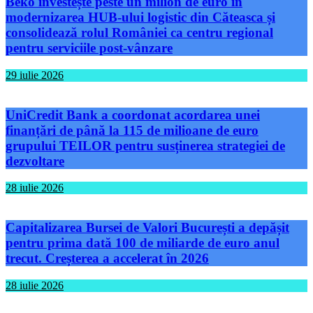
Beko investește peste un milion de euro în
modernizarea HUB-ului logistic din Căteasca și
consolidează rolul României ca centru regional
pentru serviciile post-vânzare
29 iulie 2026
UniCredit Bank a coordonat acordarea unei
finanțări de până la 115 de milioane de euro
grupului TEILOR pentru susținerea strategiei de
dezvoltare
28 iulie 2026
Capitalizarea Bursei de Valori București a depășit
pentru prima dată 100 de miliarde de euro anul
trecut. Creșterea a accelerat în 2026
28 iulie 2026