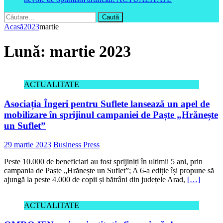
Caută
după:
Acasă
2023
martie
Lună:
martie 2023
ACTUALITATE
Asociația Îngeri pentru Suflete lansează un apel de
mobilizare în sprijinul campaniei de Paște „Hrănește
un Suflet”
29 martie 2023
Business Press
Peste 10.000 de beneficiari au fost sprijiniți în ultimii 5 ani, prin
campania de Paște „Hrănește un Suflet”; A 6-a ediție își propune să
ajungă la peste 4.000 de copii și bătrâni din județele Arad,
[…]
ACTUALITATE