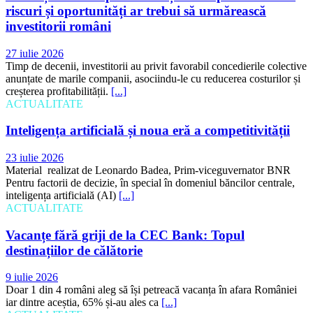
riscuri și oportunități ar trebui să urmărească
investitorii români
27 iulie 2026
Timp de decenii, investitorii au privit favorabil concedierile colective
anunțate de marile companii, asociindu-le cu reducerea costurilor și
creșterea profitabilității.
[...]
ACTUALITATE
Inteligența artificială și noua eră a competitivității
23 iulie 2026
Material realizat de Leonardo Badea, Prim-viceguvernator BNR
Pentru factorii de decizie, în special în domeniul băncilor centrale,
inteligența artificială (AI)
[...]
ACTUALITATE
Vacanțe fără griji de la CEC Bank: Topul
destinațiilor de călătorie
9 iulie 2026
Doar 1 din 4 români aleg să își petreacă vacanța în afara României
iar dintre aceștia, 65% și-au ales ca
[...]