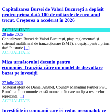
Capitalizarea Bursei de Valori București a depășit
pentru prima dată 100 de miliarde de euro anul
trecut. Creșterea a accelerat în 2026
ACTUALITATE
28 iulie 2026
Capitalizarea Bursei de Valori București, piața reglementată și
sistemul multilateral de tranzacționare (SMT), a depășit pentru prima
dată în istorie
[...]
ACTUALITATE
Miza următorului deceniu pentru
economie: Tranziția către un model de dezvoltare
bazat pe investiții
27 iulie 2026
Material oferit de Daniel Anghel, Country Managing Partner PwC
România În economie există momente în care nu lipsa resurselor
reprezintă
[...]
ACTUALITATE
Investițiile în companii care își reduc personalul: ce