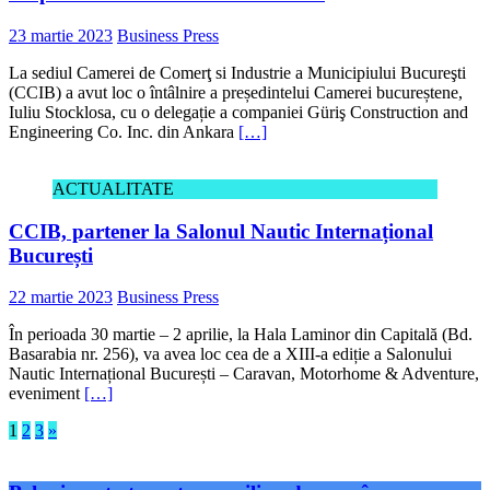
23 martie 2023
Business Press
La sediul Camerei de Comerţ si Industrie a Municipiului Bucureşti
(CCIB) a avut loc o întâlnire a președintelui Camerei bucureștene,
Iuliu Stocklosa, cu o delegație a companiei Güriş Construction and
Engineering Co. Inc. din Ankara
[…]
ACTUALITATE
CCIB, partener la Salonul Nautic Internațional
București
22 martie 2023
Business Press
În perioada 30 martie – 2 aprilie, la Hala Laminor din Capitală (Bd.
Basarabia nr. 256), va avea loc cea de a XIII-a ediție a Salonului
Nautic Internațional București – Caravan, Motorhome & Adventure,
eveniment
[…]
Paginație
1
2
3
»
articole