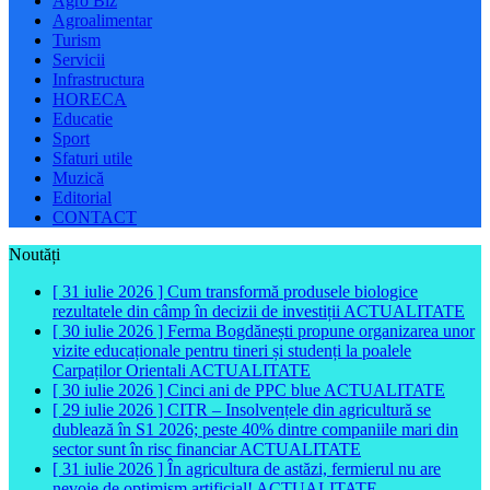
Agro Biz
Agroalimentar
Turism
Servicii
Infrastructura
HORECA
Educatie
Sport
Sfaturi utile
Muzică
Editorial
CONTACT
Noutăți
[ 31 iulie 2026 ]
Cum transformă produsele biologice
rezultatele din câmp în decizii de investiții
ACTUALITATE
[ 30 iulie 2026 ]
Ferma Bogdănești propune organizarea unor
vizite educaționale pentru tineri și studenți la poalele
Carpaților Orientali
ACTUALITATE
[ 30 iulie 2026 ]
Cinci ani de PPC blue
ACTUALITATE
[ 29 iulie 2026 ]
CITR – Insolvențele din agricultură se
dublează în S1 2026; peste 40% dintre companiile mari din
sector sunt în risc financiar
ACTUALITATE
[ 31 iulie 2026 ]
În agricultura de astăzi, fermierul nu are
nevoie de optimism artificial!
ACTUALITATE