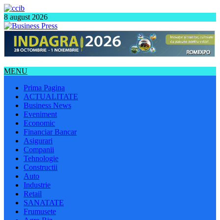
8 august 2026
MENU
Prima Pagina
ACTUALITATE
Business News
Eveniment
Economic
Financiar Bancar
Asigurari
Companii
Tehnologie
Constructii
Auto
Industrie
Retail
SANATATE
Frumusete