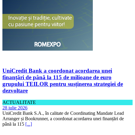
UniCredit Bank a coordonat acordarea unei
finanțări de până la 115 de milioane de euro
grupului TEILOR pentru susținerea strategiei de
dezvoltare
ACTUALITATE
28 iulie 2026
UniCredit Bank S.A., în calitate de Coordinating Mandate Lead
Arranger și Bookrunner, a coordonat acordarea unei finanțări de
până la 115
[...]