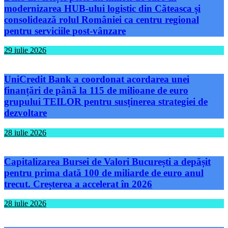
modernizarea HUB-ului logistic din Căteasca și
consolidează rolul României ca centru regional
pentru serviciile post-vânzare
29 iulie 2026
UniCredit Bank a coordonat acordarea unei
finanțări de până la 115 de milioane de euro
grupului TEILOR pentru susținerea strategiei de
dezvoltare
28 iulie 2026
Capitalizarea Bursei de Valori București a depășit
pentru prima dată 100 de miliarde de euro anul
trecut. Creșterea a accelerat în 2026
28 iulie 2026