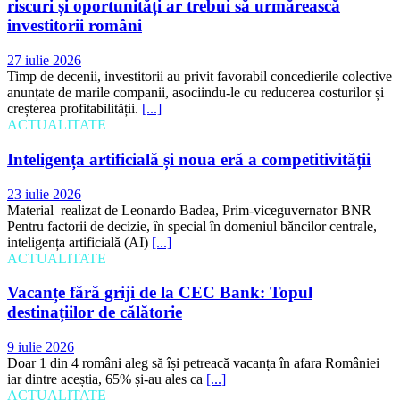
riscuri și oportunități ar trebui să urmărească
investitorii români
27 iulie 2026
Timp de decenii, investitorii au privit favorabil concedierile colective
anunțate de marile companii, asociindu-le cu reducerea costurilor și
creșterea profitabilității.
[...]
ACTUALITATE
Inteligența artificială și noua eră a competitivității
23 iulie 2026
Material realizat de Leonardo Badea, Prim-viceguvernator BNR
Pentru factorii de decizie, în special în domeniul băncilor centrale,
inteligența artificială (AI)
[...]
ACTUALITATE
Vacanțe fără griji de la CEC Bank: Topul
destinațiilor de călătorie
9 iulie 2026
Doar 1 din 4 români aleg să își petreacă vacanța în afara României
iar dintre aceștia, 65% și-au ales ca
[...]
ACTUALITATE