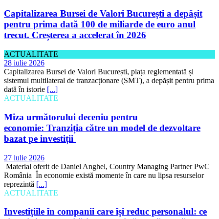
Capitalizarea Bursei de Valori București a depășit
pentru prima dată 100 de miliarde de euro anul
trecut. Creșterea a accelerat în 2026
ACTUALITATE
28 iulie 2026
Capitalizarea Bursei de Valori București, piața reglementată și
sistemul multilateral de tranzacționare (SMT), a depășit pentru prima
dată în istorie
[...]
ACTUALITATE
Miza următorului deceniu pentru
economie: Tranziția către un model de dezvoltare
bazat pe investiții
27 iulie 2026
Material oferit de Daniel Anghel, Country Managing Partner PwC
România În economie există momente în care nu lipsa resurselor
reprezintă
[...]
ACTUALITATE
Investițiile în companii care își reduc personalul: ce