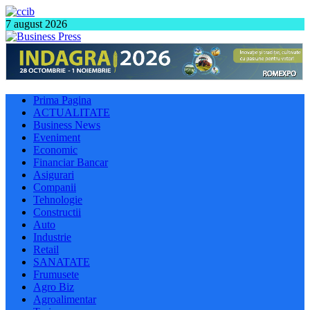
7 august 2026
Prima Pagina
ACTUALITATE
Business News
Eveniment
Economic
Financiar Bancar
Asigurari
Companii
Tehnologie
Constructii
Auto
Industrie
Retail
SANATATE
Frumusete
Agro Biz
Agroalimentar