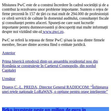
Misiunea PwC este de a construi încredere în cadrul societății și de a
contribui la rezolvarea unor probleme importante. Suntem o rețea de
firme prezentă în 157 de țări cu mai mult de 294.000 de profesioniști
ce oferă servicii de calitate în domeniul auditului, consultanței fiscale
și consultanței pentru afaceri. Spuneți-ne care sunt lucrurile
importante pentru dumneavoastră și descoperiți mai multe informații
despre noi vizitând site-ul
www.pwc.ro
.
PwC se referă la rețeaua de firme PwC și/sau la una dintre firmele
membre, fiecare dintre acestea fiind o entitate juridică.
Anterior
Prima biserică ortodoxă dintr-un ansamblu residențial nou din
România se construiește în Cartierul Cosmopolis, din nordul
Capitalei
Următor
Dragoș C.-L. PREDA, Director General RADIOCOM: “Înființarea
unei rețele naționale LoRaWAN, o opțiune pentru orașe inteligente”
Beko investește peste un milion de euro în