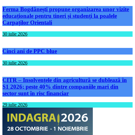
Ferma Bogdănești propune organizarea unor vizite
educaționale pentru tineri și studenți la poalele
Carpaților Orientali
30 iulie 2026
Cinci ani de PPC blue
30 iulie 2026
CITR – Insolvențele din agricultură se dublează în
S1 2026; peste 40% dintre companiile mari din
sector sunt în risc financiar
29 iulie 2026