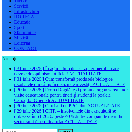
Turism
Servicii
Infrastructura
HORECA
Educatie
Sport
Sfaturi utile
Muzică
Editorial
CONTACT
Noutăți
[ 31 iulie 2026 ]
În agricultura de astăzi, fermierul nu are
nevoie de optimism artificial!
ACTUALITATE
[ 31 iulie 2026 ]
Cum transformă produsele biologice
rezultatele din câmp în decizii de investiții
ACTUALITATE
[ 30 iulie 2026 ]
Ferma Bogdănești propune organizarea unor
vizite educaționale pentru tineri și studenți la poalele
Carpaților Orientali
ACTUALITATE
[ 30 iulie 2026 ]
Cinci ani de PPC blue
ACTUALITATE
[ 29 iulie 2026 ]
CITR – Insolvențele din agricultură se
dublează în S1 2026; peste 40% dintre companiile mari din
sector sunt în risc financiar
ACTUALITATE
Caută