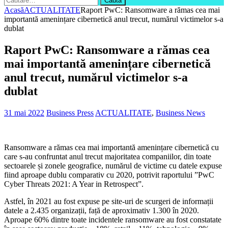
după:
Acasă
ACTUALITATE
Raport PwC: Ransomware a rămas cea mai
importantă amenințare cibernetică anul trecut, numărul victimelor s-a
dublat
Raport PwC: Ransomware a rămas cea
mai importantă amenințare cibernetică
anul trecut, numărul victimelor s-a
dublat
31 mai 2022
Business Press
ACTUALITATE
,
Business News
Ransomware a rămas cea mai importantă amenințare cibernetică cu
care s-au confruntat anul trecut majoritatea companiilor, din toate
sectoarele și zonele geografice, numărul de victime cu datele expuse
fiind aproape dublu comparativ cu 2020, potrivit raportului ”PwC
Cyber Threats 2021: A Year in Retrospect”.
Astfel, în 2021 au fost expuse pe site-uri de scurgeri de informații
datele a 2.435 organizații, față de aproximativ 1.300 în 2020.
Aproape 60% dintre toate incidentele ransomware au fost constatate