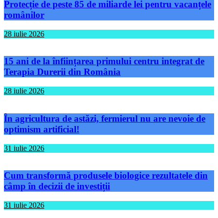
Protecție de peste 85 de miliarde lei pentru vacanțele
românilor
28 iulie 2026
15 ani de la înființarea primului centru integrat de
Terapia Durerii din România
28 iulie 2026
În agricultura de astăzi, fermierul nu are nevoie de
optimism artificial!
31 iulie 2026
Cum transformă produsele biologice rezultatele din
câmp în decizii de investiții
31 iulie 2026