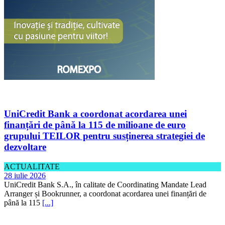
UniCredit Bank a coordonat acordarea unei
finanțări de până la 115 de milioane de euro
grupului TEILOR pentru susținerea strategiei de
dezvoltare
ACTUALITATE
28 iulie 2026
UniCredit Bank S.A., în calitate de Coordinating Mandate Lead
Arranger și Bookrunner, a coordonat acordarea unei finanțări de
până la 115
[...]