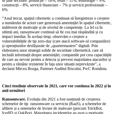
în șase sectoare: producție – 18%, retail – 11%, tehnologie – 9%,
construcții – 8%, servicii financiare – 7% și servicii profesionale –
6%.
”Anul trecut, spațiul cibernetic a continuat să înregistreze o creștere
a numărului de actori care generează amenințări în spațiul cibernetic,
indiferent de motivație și de nivelul de competențe. La fel ca în
ultimii ani, ransomware continuă să fie cea mai răspândită și cu
impact imediat. În același timp, observăm o creștere a
vulnerabilitățile de tip zero-day (care atacă software-ul companiilor)
și operațiunilor desfășurate de „quartermasters” digitali. Prin
elaborarea unor strategii solide de securitate cibernetică, care să
includă informații despre amenințări, companiile pot crea capacitățile
de care au nevoie pentru a detecta și preveni majoritatea atacurilor și
pentru a rămâne rezistente în fața unor situații neprevăzute”, a
declarat Mircea Bozga, Partener Auditul Riscului, PwC România.
Cinci tendințe observate în 2021, care vor continua în 2022 și în
anii următori
Ransomware.
Evoluția din 2021 a fost susținută de creșterea
schemelor de tip ransomware ca serviciu (RaaS), a schemelor de
afiliere și a sistemelor de livrare de malware (precum TrickBot,
IcedID și QakBot). Majoritatea incidentelor au avut o motivație