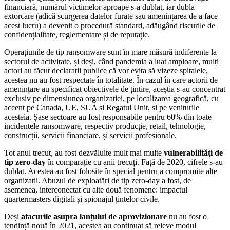
financiară, numărul victimelor aproape s-a dublat, iar dubla
extorcare (adică scurgerea datelor furate sau amenințarea de a face
acest lucru) a devenit o procedură standard, adăugând riscurile de
confidențialitate, reglementare și de reputație.
Operațiunile de tip ransomware sunt în mare măsură indiferente la
sectorul de activitate, și deși, când pandemia a luat amploare, mulți
actori au făcut declarații publice că vor evita să vizeze spitalele,
acestea nu au fost respectate în totalitate. În cazul în care actorii de
amenințare au specificat obiectivele de țintire, aceștia s-au concentrat
exclusiv pe dimensiunea organizației, pe localizarea geografică, cu
accent pe Canada, UE, SUA și Regatul Unit, și pe veniturile
acesteia. Șase sectoare au fost responsabile pentru 60% din toate
incidentele ransomware, respectiv producție, retail, tehnologie,
construcții, servicii financiare, și servicii profesionale.
Tot anul trecut, au fost dezvăluite mult mai multe
vulnerabilități de
tip zero-day
în comparație cu anii trecuți. Față de 2020, cifrele s-au
dublat. Acestea au fost folosite în special pentru a compromite alte
organizații. Abuzul de exploatări de tip zero-day a fost, de
asemenea, interconectat cu alte două fenomene: impactul
quartermasters digitali și spionajul țintelor civile.
Deși
atacurile asupra lanțului de aprovizionare
nu au fost o
tendință nouă în 2021, acestea au continuat să releve modul