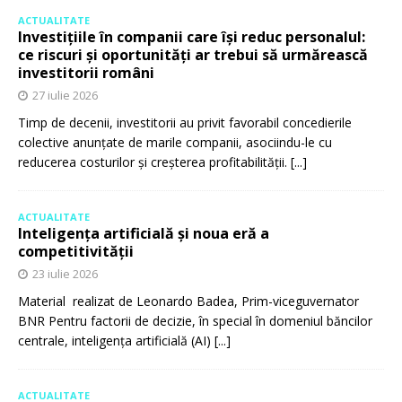
ACTUALITATE
Investițiile în companii care își reduc personalul:
ce riscuri și oportunități ar trebui să urmărească
investitorii români
27 iulie 2026
Timp de decenii, investitorii au privit favorabil concedierile
colective anunțate de marile companii, asociindu-le cu
reducerea costurilor și creșterea profitabilității.
[...]
ACTUALITATE
Inteligența artificială și noua eră a
competitivității
23 iulie 2026
Material realizat de Leonardo Badea, Prim-viceguvernator
BNR Pentru factorii de decizie, în special în domeniul băncilor
centrale, inteligența artificială (AI)
[...]
ACTUALITATE