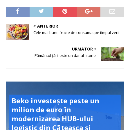
ANTERIOR
Cele mai bune fructe de consumat pe timpul verii
URMĂTOR
Pământul ţării este un dar al istoriei
Beko investește peste un
milion de euro în
modernizarea HUB-ului
logistic din Căteasca și