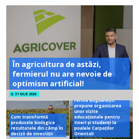
În agricultura de astăzi,
fermierul nu are nevoie de
optimism artificial!
31 IULIE 2026
Ferma Bogdănești
propune organizarea
unor vizite
Cum transformă
educaționale pentru
produsele biologice
tineri și studenți la
rezultatele din câmp în
poalele Carpaților
decizii de investiții
Orientali