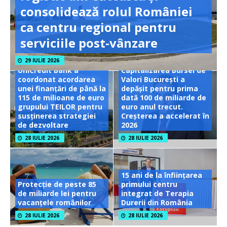
consolidează rolul României
ca centru regional pentru
serviciile post-vânzare
29 IULIE 2026
UniCredit Bank a
Capitalizarea Bursei de
coordonat acordarea
Valori București a
unei finanțări de până la
depășit pentru prima
115 de milioane de euro
dată 100 de miliarde de
grupului TEILOR pentru
euro anul trecut.
susținerea strategiei
Creșterea a accelerat în
de dezvoltare
2026
28 IULIE 2026
28 IULIE 2026
15 ani de la înființarea
Protecție de peste 85
primului centru
de miliarde lei pentru
integrat de Terapia
vacanțele românilor
Durerii din România
28 IULIE 2026
28 IULIE 2026