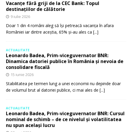
Vacanțe fără griji de la CEC Bank: Topul
destinațiilor de călătorie
9 iulie 2026
Doar 1 din 4 români aleg să își petreacă vacanța în afara
României iar dintre aceștia, 65% și-au ales ca
[...]
ACTUALITATE
Leonardo Badea, Prim-viceguvernator BNR:
Dinamica datoriei publice în România și nevoia de
consolidare fiscală
15 iunie 2026
Stabilitatea pe termen lung a unei economii nu depinde doar
de volumul brut al datoriei publice, ci mai ales de
[...]
ACTUALITATE
Leonardo Badea, Prim-viceguvernator BNR: Cursul
nominal de schimb – de ce nivelul și volatilitatea
nu spun același lucru