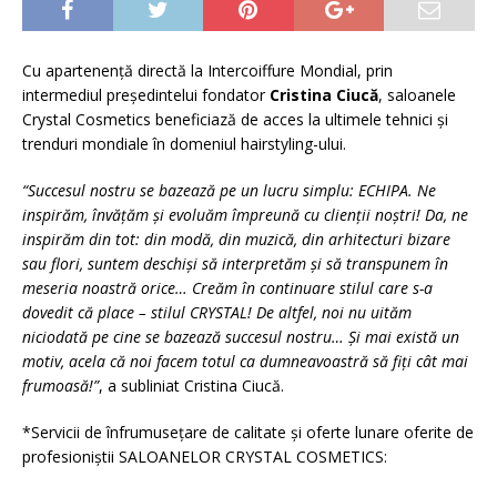
Cu apartenență directă la Intercoiffure Mondial, prin
intermediul președintelui fondator
Cristina Ciucă
, saloanele
Crystal Cosmetics beneficiază de acces la ultimele tehnici și
trenduri mondiale în domeniul hairstyling-ului.
“Succesul nostru se bazează pe un lucru simplu: ECHIPA. Ne
inspirăm, învățăm și evoluăm împreună cu clienții noștri! Da, ne
inspirăm din tot: din modă, din muzică, din arhitecturi bizare
sau flori, suntem deschiși să interpretăm și să transpunem în
meseria noastră orice… Creăm în continuare stilul care s-a
dovedit că place – stilul CRYSTAL! De altfel, noi nu uităm
niciodată pe cine se bazează succesul nostru… Și mai există un
motiv, acela că noi facem totul ca dumneavoastră să fiți cât mai
frumoasă!”
, a subliniat Cristina Ciucă.
*Servicii de înfrumuseţare de calitate şi oferte lunare oferite de
profesioniştii SALOANELOR CRYSTAL COSMETICS: