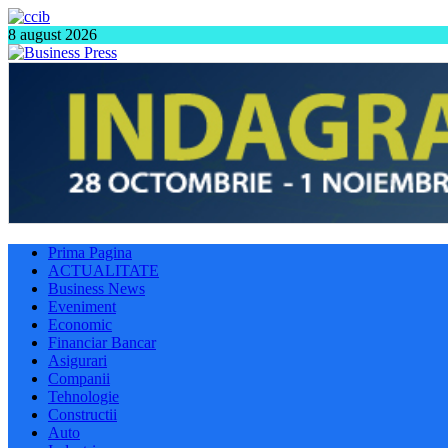
8 august 2026
Prima Pagina
ACTUALITATE
Business News
Eveniment
Economic
Financiar Bancar
Asigurari
Companii
Tehnologie
Constructii
Auto