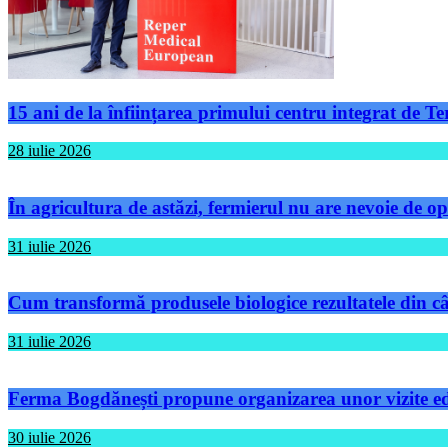
15 ani de la înființarea primului centru integrat de 
28 iulie 2026
În agricultura de astăzi, fermierul nu are nevoie de op
31 iulie 2026
Cum transformă produsele biologice rezultatele din câm
31 iulie 2026
Ferma Bogdănești propune organizarea unor vizite educ
30 iulie 2026