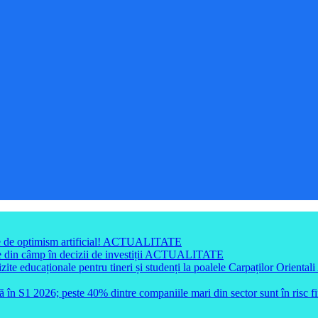
e de optimism artificial!
ACTUALITATE
din câmp în decizii de investiții
ACTUALITATE
e educaționale pentru tineri și studenți la poalele Carpaților Orientali
ă în S1 2026; peste 40% dintre companiile mari din sector sunt în risc f