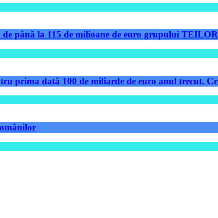
de până la 115 de milioane de euro grupului TEILOR pe
tru prima dată 100 de miliarde de euro anul trecut. Cre
 românilor