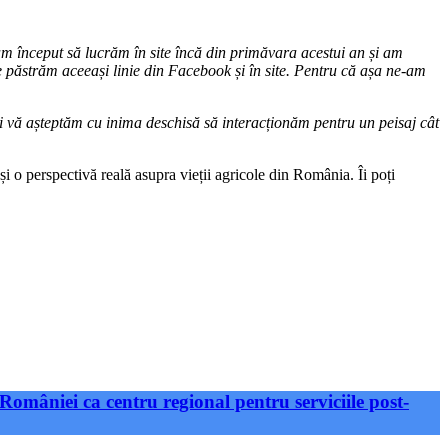
am început să lucrăm în site încă din primăvara acestui an și am
Ne păstrăm aceeași linie din Facebook și în site. Pentru că așa ne-am
 și vă așteptăm cu inima deschisă să interacționăm pentru un peisaj cât
și o perspectivă reală asupra vieții agricole din România. Îi poți
României ca centru regional pentru serviciile post-