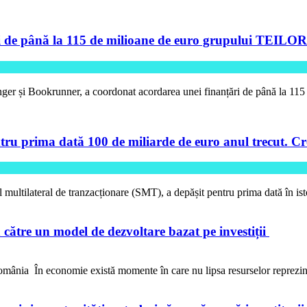
de până la 115 de milioane de euro grupului TEILOR pe
ger și Bookrunner, a coordonat acordarea unei finanțări de până la 11
tru prima dată 100 de miliarde de euro anul trecut. Cre
l multilateral de tranzacționare (SMT), a depășit pentru prima dată în is
către un model de dezvoltare bazat pe investiții
ânia În economie există momente în care nu lipsa resurselor reprezi