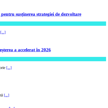
ntru susținerea strategiei de dezvoltare
5
[...]
șterea a accelerat în 2026
torie
[...]
ntă
[...]