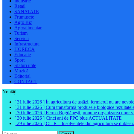
Industrie
Retail
SANATATE
Frumusete
Agro Biz
Agroalimentar
Turism
Servicii
Infrastructura
HORECA
Educatie
Sport
Sfaturi utile
Muzică
Editorial
CONTACT
Noutăți
[ 31 iulie 2026 ]
În agricultura de astăzi, fermierul nu are nevoi
[ 31 iulie 2026 ]
Cum transformă produsele biologice rezultatele 
[ 30 iulie 2026 ]
Ferma Bogdănești propune organizarea unor vizit
[ 30 iulie 2026 ]
Cinci ani de PPC blue
ACTUALITATE
[ 29 iulie 2026 ]
CITR – Insolvențele din agricultură se dubleaz
Caută