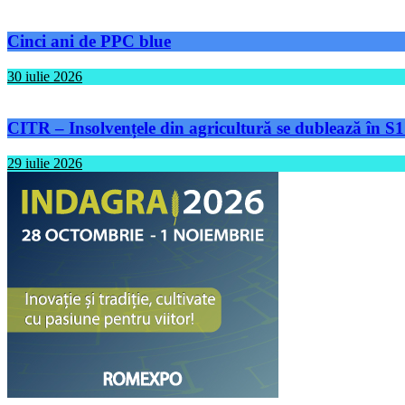
Cinci ani de PPC blue
30 iulie 2026
CITR – Insolvențele din agricultură se dublează în S1
29 iulie 2026