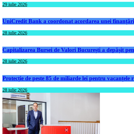
29 iulie 2026
UniCredit Bank a coordonat acordarea unei finanțări 
28 iulie 2026
Capitalizarea Bursei de Valori București a depășit pen
28 iulie 2026
Protecție de peste 85 de miliarde lei pentru vacanțele
28 iulie 2026