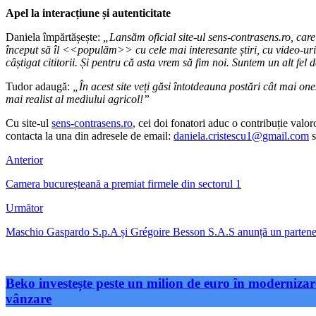
Apel la interacțiune și autenticitate
Daniela împărtășește:
„Lansăm oficial site-ul sens-contrasens.ro, car
început să îl <<populăm>> cu cele mai interesante știri, cu video-uri 
câștigat cititorii. Și pentru că asta vrem să fim noi. Suntem un alt fel d
Tudor adaugă:
„În acest site veți găsi întotdeauna postări cât mai on
mai realist al mediului agricol!”
Cu site-ul
sens-contrasens.ro
, cei doi fonatori aduc o contribuție valor
contacta la una din adresele de email:
daniela.cristescu1@gmail.com
s
Anterior
Camera bucureșteană a premiat firmele din sectorul 1
Următor
Maschio Gaspardo S.p.A și Grégoire Besson S.A.S anunță un parteneriat
Beko investește peste un milion de euro în modernizare
vânzare