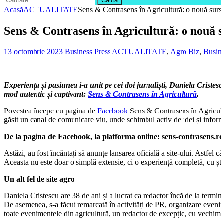
după:
Acasă
ACTUALITATE
Sens & Contrasens în Agricultură: o nouă surs
Sens & Contrasens în Agricultură: o nouă s
13 octombrie 2023
Business Press
ACTUALITATE
,
Agro Biz
,
Busi
Experiența și pasiunea i-a unit pe cei doi jurnaliști, Daniela Criste
mod autentic și captivant:
Sens & Contrasens în Agricultură
.
Povestea începe cu pagina de
Facebook
Sens & Contrasens în Agricultur
găsit un canal de comunicare viu, unde schimbul activ de idei și informaț
De la pagina de Facebook, la platforma online: sens-contrasens.r
Astăzi, au fost încântați să anunțe lansarea oficială a site-ului. Astfe
Aceasta nu este doar o simplă extensie, ci o experiență completă, cu ști
Un alt fel de site agro
Daniela Cristescu are 38 de ani și a lucrat ca redactor încă de la term
De asemenea, s-a făcut remarcată în activități de PR, organizare eveni
toate evenimentele din agricultură, un redactor de excepție, cu vechime