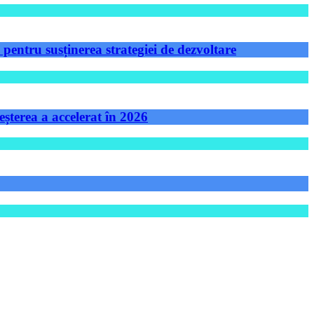
ntru susținerea strategiei de dezvoltare
șterea a accelerat în 2026