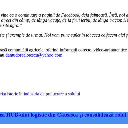
e vine ca o continuare a paginii de Facebook, deja faimoasă. Însă, noi 
direct din câmp, de lângă văcuțe, de la firul ierbii, de lângă tractor. 
e site agro.”
este și exemple de urmat. Noi vom pune suflet în tot ceea ce facem aici
oasă comunității agricole, oferind informații corecte, video-uri autentice 
au
dantudorcalotescu@yahoo.com
 istoric în industria de prelucrare a solului
a HUB-ului logistic din Căteasca și consolidează rolul 