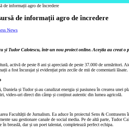
ă de informații agro de încredere
ursă de informații agro de încredere
ness News
scu și Tudor Calotescu, într-un nou proiect online. Aceștia au creat o 
ă, activă de peste 8 ani și apreciată de peste 37.000 de urmăritori. Aici
ii a fost încurajat și evidențiat prin zecile de mii de comentarii lăsate.
o
l că, Daniela și Tudor și-au canalizat energia și pasiunea în crearea unei
ri, video-uri direct din câmp și conținut autentic din lumea agricolă.
inarea Facultății de Jurnalism. Ea aduce în proiectul Sens & Contrasens î
mente sau gestionare canale de social media. Pe de altă parte, Tudor Cal
 în breaslă, dar și un poet talentat, completează perfect echipa.