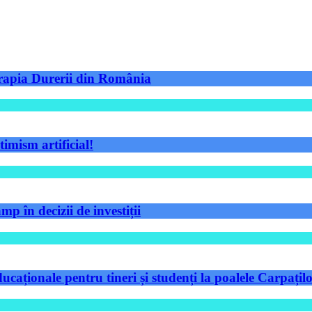
Terapia Durerii din România
timism artificial!
p în decizii de investiții
aționale pentru tineri și studenți la poalele Carpațilo