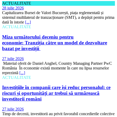
ACTUALITATE
28 iulie 2026
Capitalizarea Bursei de Valori București, piața reglementată și
sistemul multilateral de tranzacționare (SMT), a depășit pentru prima
dată în istorie
[...]
ACTUALITATE
Miza următorului deceniu pentru
economie: Tranziția către un model de dezvoltare
bazat pe investiții
27 iulie 2026
Material oferit de Daniel Anghel, Country Managing Partner PwC
România În economie există momente în care nu lipsa resurselor
reprezintă
[...]
ACTUALITATE
Investițiile în companii care își reduc personalul: ce
riscuri și oportunități ar trebui să urmărească
investitorii români
27 iulie 2026
Timp de decenii, investitorii au privit favorabil concedierile colective