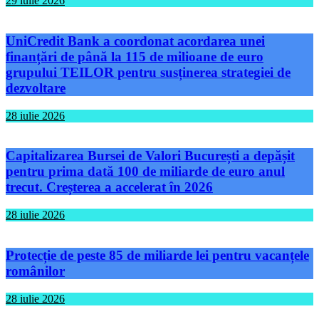
29 iulie 2026
UniCredit Bank a coordonat acordarea unei
finanțări de până la 115 de milioane de euro
grupului TEILOR pentru susținerea strategiei de
dezvoltare
28 iulie 2026
Capitalizarea Bursei de Valori București a depășit
pentru prima dată 100 de miliarde de euro anul
trecut. Creșterea a accelerat în 2026
28 iulie 2026
Protecție de peste 85 de miliarde lei pentru vacanțele
românilor
28 iulie 2026