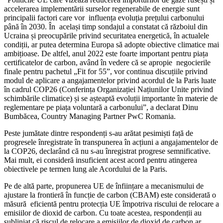
accelerarea implementării surselor regenerabile de energie sunt
principalii factori care vor influența evoluția prețului carbonului
până în 2030. În același timp sondajul a constatat că războiul din
Ucraina și preocupările privind securitatea energetică, în actualele
condiții, ar putea determina Europa să adopte obiective climatice mai
ambițioase. De altfel, anul 2022 este foarte important pentru piața
certificatelor de carbon, având în vedere că se apropie negocierile
finale pentru pachetul „Fit for 55”, vor continua discuțiile privind
modul de aplicare a angajamentelor privind acordul de la Paris luate
în cadrul COP26 (Conferința Organizației Națiunilor Unite privind
schimbările climatice) și se așteaptă evoluții importante în materie de
reglementare pe piața voluntară a carbonului”, a declarat Dinu
Bumbăcea, Country Managing Partner PwC Romania.
Peste jumătate dintre respondenți s-au arătat pesimiști față de
progresele înregistrate în transpunerea în acțiuni a angajamentelor de
la COP26, declarând că nu s-au înregistrat progrese semnificative.
Mai mult, ei consideră insuficient acest acord pentru atingerea
obiectivele pe termen lung ale Acordului de la Paris.
Pe de altă parte, propunerea UE de înființare a mecanismului de
ajustare la frontieră în funcție de carbon (CBAM) este considerată o
măsură eficientă pentru protecția UE împotriva riscului de relocare a
emisiilor de dioxid de carbon. Cu toate acestea, respondenții au
subliniat că riscul de relocare a emisiilor de dioxid de carbon ar