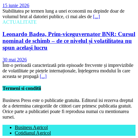
15 iunie 2026
Stabilitatea pe termen lung a unei economii nu depinde doar de
volumul brut al datoriei publice, ci mai ales de
[...]
ACTUALITATE
Leonardo Badea, Prim-viceguvernator BNR: Cursul
nominal de schimb – de ce nivelul și volatilitatea nu
spun același lucru
30 mai 2026
Într-o perioadă caracterizată prin episoade frecvente și imprevizibile
de volatilitate pe piețele internaționale, înțelegerea modului în care
aceasta se propagă
[...]
Termeni si conditii
Business Press este o publicatie gratuita. Editorul isi rezerva dreptul
de a determina categoriile de cititori care primesc publicatia gratuit.
Orice parte a publicatiei poate fi reprodusa numai cu mentionarea
sursei.
Business Agricol
Cotidianul Agricol