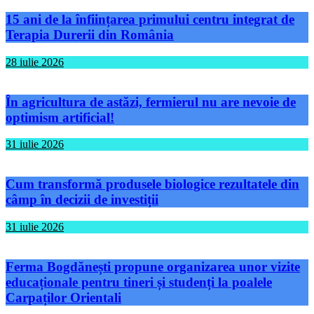
15 ani de la înființarea primului centru integrat de
Terapia Durerii din România
28 iulie 2026
În agricultura de astăzi, fermierul nu are nevoie de
optimism artificial!
31 iulie 2026
Cum transformă produsele biologice rezultatele din
câmp în decizii de investiții
31 iulie 2026
Ferma Bogdănești propune organizarea unor vizite
educaționale pentru tineri și studenți la poalele
Carpaților Orientali