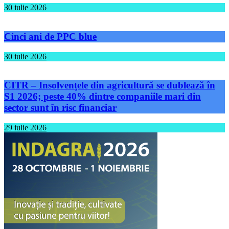
30 iulie 2026
Cinci ani de PPC blue
30 iulie 2026
CITR – Insolvențele din agricultură se dublează în
S1 2026; peste 40% dintre companiile mari din
sector sunt în risc financiar
29 iulie 2026