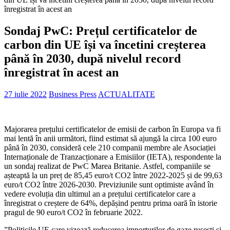
înregistrat în acest an
Sondaj PwC: Prețul certificatelor de
carbon din UE își va încetini creșterea
până în 2030, după nivelul record
înregistrat în acest an
27 iulie 2022
Business Press
ACTUALITATE
Majorarea prețului certificatelor de emisii de carbon în Europa va fi
mai lentă în anii următori, fiind estimat să ajungă la circa 100 euro
până în 2030, consideră cele 210 companii membre ale Asociației
Internaționale de Tranzacționare a Emisiilor (IETA), respondente la
un sondaj realizat de PwC Marea Britanie. Astfel, companiile se
așteaptă la un preț de 85,45 euro/t CO2 între 2022-2025 și de 99,63
euro/t CO2 între 2026-2030. Previziunile sunt optimiste având în
vedere evoluția din ultimul an a prețului certificatelor care a
înregistrat o creștere de 64%, depășind pentru prima oară în istorie
pragul de 90 euro/t CO2 în februarie 2022.
”Politicile UE care vizează reducerea importurilor de gaze rusești și