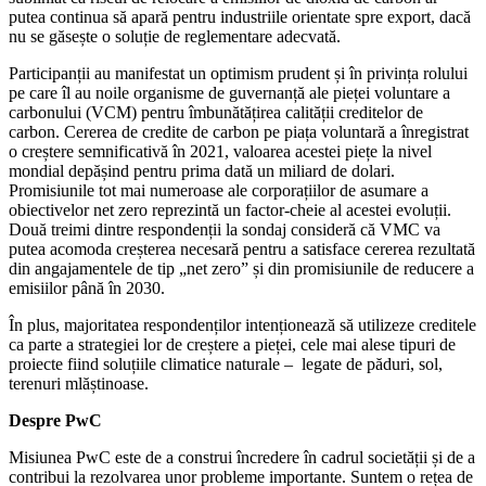
putea continua să apară pentru industriile orientate spre export, dacă
nu se găsește o soluție de reglementare adecvată.
Participanții au manifestat un optimism prudent și în privința rolului
pe care îl au noile organisme de guvernanță ale pieței voluntare a
carbonului (VCM) pentru îmbunătățirea calității creditelor de
carbon. Cererea de credite de carbon pe piața voluntară a înregistrat
o creștere semnificativă în 2021, valoarea acestei piețe la nivel
mondial depășind pentru prima dată un miliard de dolari.
Promisiunile tot mai numeroase ale corporațiilor de asumare a
obiectivelor net zero reprezintă un factor-cheie al acestei evoluții.
Două treimi dintre respondenții la sondaj consideră că VMC va
putea acomoda creșterea necesară pentru a satisface cererea rezultată
din angajamentele de tip „net zero” și din promisiunile de reducere a
emisiilor până în 2030.
În plus, majoritatea respondenților intenționează să utilizeze creditele
ca parte a strategiei lor de creștere a pieței, cele mai alese tipuri de
proiecte fiind soluțiile climatice naturale – legate de păduri, sol,
terenuri mlăștinoase.
Despre PwC
Misiunea PwC este de a construi încredere în cadrul societății și de a
contribui la rezolvarea unor probleme importante. Suntem o rețea de