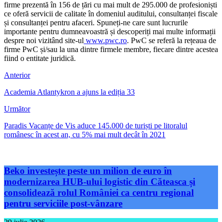
firme prezentă în 156 de țări cu mai mult de 295.000 de profesioniști
ce oferă servicii de calitate în domeniul auditului, consultanței fiscale
și consultanței pentru afaceri. Spuneți-ne care sunt lucrurile
importante pentru dumneavoastră și descoperiți mai multe informații
despre noi vizitând site-ul
www.pwc.ro
. PwC se referă la rețeaua de
firme PwC și/sau la una dintre firmele membre, fiecare dintre acestea
fiind o entitate juridică.
Anterior
Academia Atlantykron a ajuns la ediția 33
Următor
Paradis Vacanțe de Vis aduce 145.000 de turiști pe litoralul
românesc în acest an, cu 5% mai mult decât în 2021
Beko investește peste un milion de euro în
modernizarea HUB-ului logistic din Căteasca și
consolidează rolul României ca centru regional
pentru serviciile post-vânzare