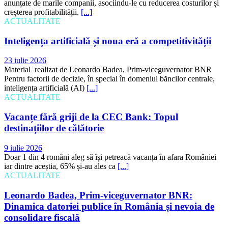
anunțate de marile companii, asociindu-le cu reducerea costurilor și
creșterea profitabilității.
[...]
ACTUALITATE
Inteligența artificială și noua eră a competitivității
23 iulie 2026
Material realizat de Leonardo Badea, Prim-viceguvernator BNR
Pentru factorii de decizie, în special în domeniul băncilor centrale,
inteligența artificială (AI)
[...]
ACTUALITATE
Vacanțe fără griji de la CEC Bank: Topul
destinațiilor de călătorie
9 iulie 2026
Doar 1 din 4 români aleg să își petreacă vacanța în afara României
iar dintre aceștia, 65% și-au ales ca
[...]
ACTUALITATE
Leonardo Badea, Prim-viceguvernator BNR:
Dinamica datoriei publice în România și nevoia de
consolidare fiscală