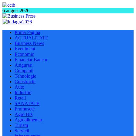
6 august 2026
Prima Pagina
ACTUALITATE
Business News
Eveniment
Economic
Financiar Bancar
Asigurari
Companii
Tehnologie
Constructii
Auto
Industrie
Retail
SANATATE
Frumusete
Agro Biz
Agroalimentar
Turism
Servicii