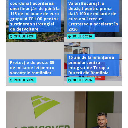
coordonat acordarea
Valori București a
unei finanțări de până la
depășit pentru prima
115 de milioane de euro
dată 100 de miliarde de
grupului TEILOR pentru
euro anul trecut.
susținerea strategiei
Creșterea a accelerat în
de dezvoltare
2026
28 IULIE 2026
28 IULIE 2026
15 ani de la înființarea
Protecție de peste 85
primului centru
de miliarde lei pentru
integrat de Terapia
vacanțele românilor
Durerii din România
28 IULIE 2026
28 IULIE 2026