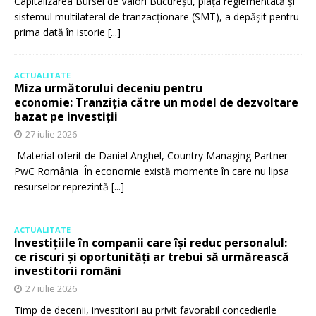
Capitalizarea Bursei de Valori București, piața reglementată și
sistemul multilateral de tranzacționare (SMT), a depășit pentru
prima dată în istorie
[...]
ACTUALITATE
Miza următorului deceniu pentru
economie: Tranziția către un model de dezvoltare
bazat pe investiții
27 iulie 2026
Material oferit de Daniel Anghel, Country Managing Partner
PwC România În economie există momente în care nu lipsa
resurselor reprezintă
[...]
ACTUALITATE
Investițiile în companii care își reduc personalul:
ce riscuri și oportunități ar trebui să urmărească
investitorii români
27 iulie 2026
Timp de decenii, investitorii au privit favorabil concedierile