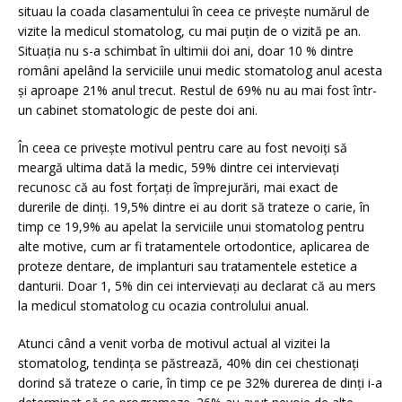
situau la coada clasamentului în ceea ce privește numărul de
vizite la medicul stomatolog, cu mai puțin de o vizită pe an.
Situația nu s-a schimbat în ultimii doi ani, doar 10 % dintre
români apelând la serviciile unui medic stomatolog anul acesta
și aproape 21% anul trecut. Restul de 69% nu au mai fost într-
un cabinet stomatologic de peste doi ani.
În ceea ce privește motivul pentru care au fost nevoiți să
meargă ultima dată la medic, 59% dintre cei intervievați
recunosc că au fost forțați de împrejurări, mai exact de
durerile de dinți. 19,5% dintre ei au dorit să trateze o carie, în
timp ce 19,9% au apelat la serviciile unui stomatolog pentru
alte motive, cum ar fi tratamentele ortodontice, aplicarea de
proteze dentare, de implanturi sau tratamentele estetice a
danturii. Doar 1, 5% din cei intervievați au declarat că au mers
la medicul stomatolog cu ocazia controlului anual.
Atunci când a venit vorba de motivul actual al vizitei la
stomatolog, tendința se păstrează, 40% din cei chestionați
dorind să trateze o carie, în timp ce pe 32% durerea de dinți i-a