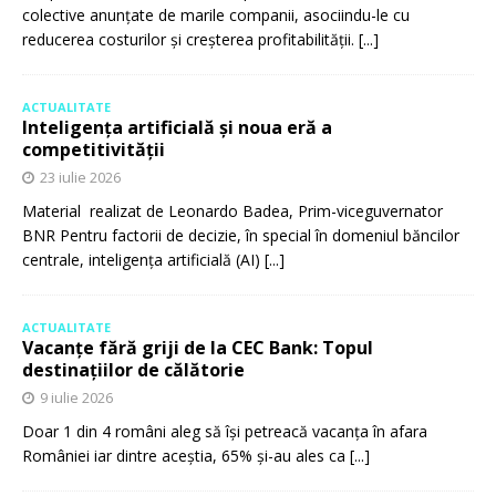
colective anunțate de marile companii, asociindu-le cu
reducerea costurilor și creșterea profitabilității.
[...]
ACTUALITATE
Inteligența artificială și noua eră a
competitivității
23 iulie 2026
Material realizat de Leonardo Badea, Prim-viceguvernator
BNR Pentru factorii de decizie, în special în domeniul băncilor
centrale, inteligența artificială (AI)
[...]
ACTUALITATE
Vacanțe fără griji de la CEC Bank: Topul
destinațiilor de călătorie
9 iulie 2026
Doar 1 din 4 români aleg să își petreacă vacanța în afara
României iar dintre aceștia, 65% și-au ales ca
[...]