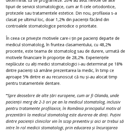
determinat să se programeze. 26% au avut nevoie de alte
tipuri de servicii stomatologice, cum ar fi cele ortodontice,
protezele sau tratamentele estetice. Din nou, profilaxia s-a
clasat pe ultimul loc, doar 1,2% din pacienții făcând din
controalele stomatologice periodice o prioritate.
În ceea ce privește motivele care-i țin pe pacienți departe de
medicul stomatolog, în fruntea clasamentului, cu 48,2%
procente, este teama de stomatolog sau de durere, urmată de
motivele financiare în proporție de 28,2%. Experiențele
neplăcute cu alți medici stomatologici i-au determinat pe 18%
dintre pacienți să amâne prezentarea la medic, în timp ce
aproape 5% dintre ei au recunoscut că nu și-au alocat timp
pentru tratamentele dentare.
“
Spre deosebire de alte țări europene, cum ar fi Olanda, unde
pacienții merg de 2-3 ori pe an la medicul stomatolog, inclusiv
pentru tratamente profilaxice, în România principalul motiv al
prezentării la medicul stomatolog este durerea de dinți. Puțini
dintre pacienții clinicilor vin în scop preventiv și aici ar trebui să
intre în rol medicii stomatologi, prin educarea și încurajarea