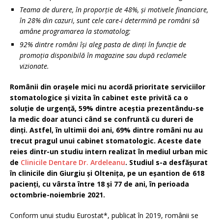
Teama de durere, în proporție de 48%, și motivele financiare,
în 28% din cazuri, sunt cele care-i determină pe români să
amâne programarea la stomatolog;
92% dintre români își aleg pasta de dinți în funcție de
promoția disponibilă în magazine sau după reclamele
vizionate.
Românii din orașele mici nu acordă prioritate serviciilor
stomatologice și vizita în cabinet este privită ca o
soluție de urgență, 59% dintre aceștia prezentându-se
la medic doar atunci când se confruntă cu dureri de
dinți. Astfel, în ultimii doi ani, 69% dintre români nu au
trecut pragul unui cabinet stomatologic. Aceste date
reies dintr-un studiu intern realizat în mediul urban mic
de
Clinicile Dentare Dr. Ardeleanu
. Studiul s-a desfășurat
în clinicile din Giurgiu și Oltenița, pe un eșantion de 618
pacienți, cu vârsta între 18 și 77 de ani, în perioada
octombrie-noiembrie 2021.
Conform unui studiu Eurostat*, publicat în 2019, românii se