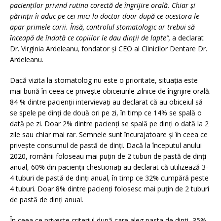
pacienților privind rutina corectă de îngrijire orală. Chiar și
părinții îi aduc pe cei mici la doctor doar după ce acestora le
apar primele carii. Însă, controlul stomatologic ar trebui să
înceapă de îndată ce copiilor le dau dinții de lapte”,
a declarat
Dr. Virginia Ardeleanu
,
fondator și CEO al Clinicilor Dentare Dr.
Ardeleanu.
Dacă vizita la stomatolog nu este o prioritate, situația este
mai bună în ceea ce privește obiceiurile zilnice de îngrijire orală.
84 % dintre pacienții intervievați au declarat că au obiceiul să
se spele pe dinți de două ori pe zi, în timp ce 14% se spală o
dată pe zi. Doar 2% dintre pacienți se spală pe dinți o dată la 2
zile sau chiar mai rar. Semnele sunt încurajatoare și în ceea ce
privește consumul de pastă de dinți. Dacă la începutul anului
2020, românii foloseau mai puțin de 2 tuburi de pastă de dinți
anual, 60% din pacienții chestionați au declarat că utilizează 3-
4 tuburi de pastă de dinți anual, în timp ce 32% cumpără peste
4 tuburi. Doar 8% dintre pacienți folosesc mai puțin de 2 tuburi
de pastă de dinți anual.
În ceea ce privește criteriul după care aleg pasta de dinți, 35%