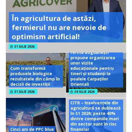
În agricultura de astăzi,
fermierul nu are nevoie de
optimism artificial!
31 IULIE 2026
Ferma Bogdănești
propune organizarea
unor vizite
Cum transformă
educaționale pentru
produsele biologice
tineri și studenți la
rezultatele din câmp în
poalele Carpaților
decizii de investiții
Orientali
31 IULIE 2026
30 IULIE 2026
CITR – Insolvențele din
agricultură se dublează
în S1 2026; peste 40%
dintre companiile mari
din sector sunt în risc
Cinci ani de PPC blue
financiar