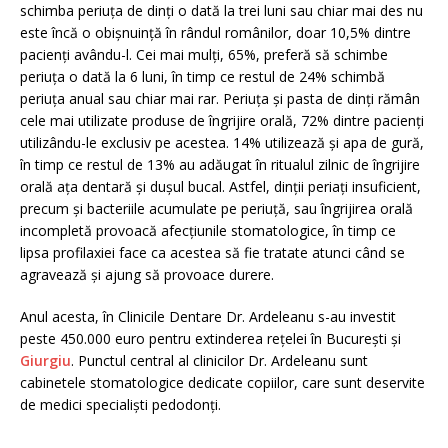
schimba periuța de dinți o dată la trei luni sau chiar mai des nu
este încă o obișnuință în rândul românilor, doar 10,5% dintre
pacienți avându-l. Cei mai mulți, 65%, preferă să schimbe
periuța o dată la 6 luni, în timp ce restul de 24% schimbă
periuța anual sau chiar mai rar. Periuța și pasta de dinți rămân
cele mai utilizate produse de îngrijire orală, 72% dintre pacienți
utilizându-le exclusiv pe acestea. 14% utilizează și apa de gură,
în timp ce restul de 13% au adăugat în ritualul zilnic de îngrijire
orală ața dentară și dușul bucal. Astfel, dinții periați insuficient,
precum și bacteriile acumulate pe periuță, sau îngrijirea orală
incompletă provoacă afecțiunile stomatologice, în timp ce
lipsa profilaxiei face ca acestea să fie tratate atunci când se
agravează și ajung să provoace durere.
Anul acesta, în Clinicile Dentare Dr. Ardeleanu s-au investit
peste 450.000 euro pentru extinderea rețelei în București și
Giurgiu
. Punctul central al clinicilor Dr. Ardeleanu sunt
cabinetele stomatologice dedicate copiilor, care sunt deservite
de medici specialiști pedodonți.