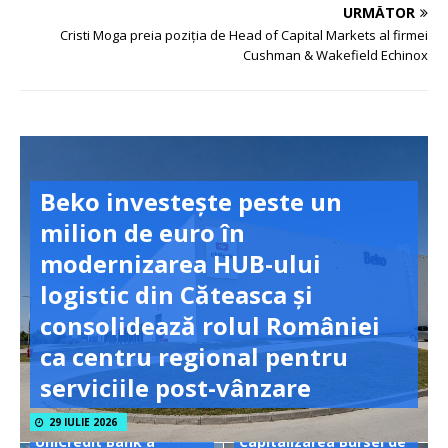
URMĂTOR
Cristi Moga preia poziția de Head of Capital Markets al firmei
Cushman & Wakefield Echinox
Beko investește peste un
milion de euro în
modernizarea HUB-ului
logistic din Căteasca și
consolidează rolul României
ca centru regional pentru
serviciile post-vânzare
29 IULIE 2026
UniCredit Bank a
Capitalizarea Bursei de