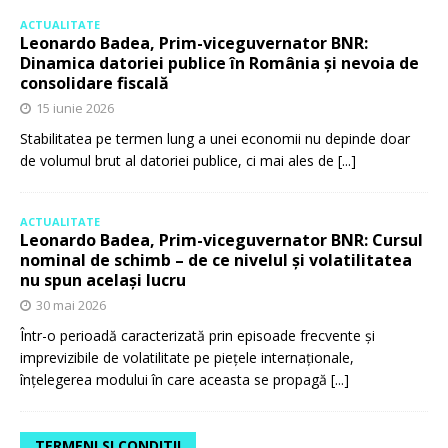
ACTUALITATE
Leonardo Badea, Prim-viceguvernator BNR:
Dinamica datoriei publice în România și nevoia de
consolidare fiscală
15 iunie 2026
Stabilitatea pe termen lung a unei economii nu depinde doar
de volumul brut al datoriei publice, ci mai ales de
[...]
ACTUALITATE
Leonardo Badea, Prim-viceguvernator BNR: Cursul
nominal de schimb – de ce nivelul și volatilitatea
nu spun același lucru
30 mai 2026
Într-o perioadă caracterizată prin episoade frecvente și
imprevizibile de volatilitate pe piețele internaționale,
înțelegerea modului în care aceasta se propagă
[...]
TERMENI SI CONDITII