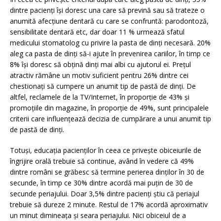
dintre pacienți își doresc una care să prevină sau să trateze o
anumită afecțiune dentară cu care se confruntă: parodontoză,
sensibilitate dentară etc, dar doar 11 % urmează sfatul
medicului stomatolog cu privire la pasta de dinți necesară. 20%
aleg ca pasta de dinți să-i ajute în prevenirea cariilor, în timp ce
8% își doresc să obțină dinți mai albi cu ajutorul ei. Prețul
atractiv rămâne un motiv suficient pentru 26% dintre cei
chestionați să cumpere un anumit tip de pastă de dinți. De
altfel, reclamele de la TV/Internet, în proporție de 43% și
promoțiile din magazine, în proporție de 49%, sunt principalele
criterii care influențează decizia de cumpărare a unui anumit tip
de pastă de dinți.
Totuși, educația pacienților în ceea ce privește obiceiurile de
îngrijire orală trebuie să continue, având în vedere că 49%
dintre români se grăbesc să termine perierea dinților în 30 de
secunde, în timp ce 30% dintre acordă mai puțin de 30 de
secunde periajului. Doar 3,5% dintre pacienți știu că periajul
trebuie să dureze 2 minute. Restul de 17% acordă aproximativ
un minut dimineața și seara periajului. Nici obiceiul de a