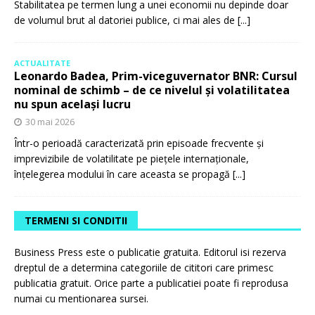
Stabilitatea pe termen lung a unei economii nu depinde doar
de volumul brut al datoriei publice, ci mai ales de
[...]
ACTUALITATE
Leonardo Badea, Prim-viceguvernator BNR: Cursul
nominal de schimb – de ce nivelul și volatilitatea
nu spun același lucru
30 mai 2026
Într-o perioadă caracterizată prin episoade frecvente și
imprevizibile de volatilitate pe piețele internaționale,
înțelegerea modului în care aceasta se propagă
[...]
TERMENI SI CONDITII
Business Press este o publicatie gratuita. Editorul isi rezerva
dreptul de a determina categoriile de cititori care primesc
publicatia gratuit. Orice parte a publicatiei poate fi reprodusa
numai cu mentionarea sursei.