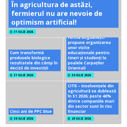
În agricultura de astăzi,
fermierul nu are nevoie de
optimism artificial!
31 IULIE 2026
Ferma Bogdănești
propune organizarea
unor vizite
Cum transformă
educaționale pentru
produsele biologice
tineri și studenți la
rezultatele din câmp în
poalele Carpaților
decizii de investiții
Orientali
31 IULIE 2026
30 IULIE 2026
CITR – Insolvențele din
agricultură se dublează
în S1 2026; peste 40%
dintre companiile mari
din sector sunt în risc
Cinci ani de PPC blue
financiar
30 IULIE 2026
29 IULIE 2026