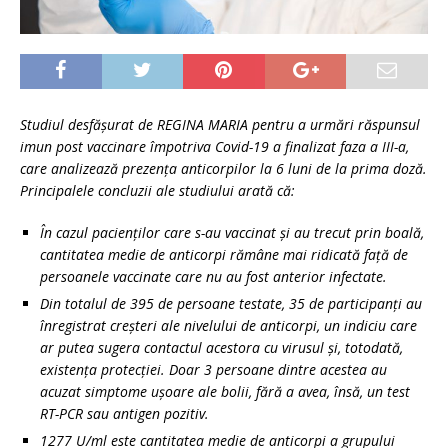
Studiul desfășurat de REGINA MARIA pentru a urmări răspunsul
imun post vaccinare împotriva Covid-19 a finalizat faza a III-a,
care analizează prezența anticorpilor la 6 luni de la prima doză.
Principalele concluzii ale studiului arată că:
În cazul pacienților care s-au vaccinat și au trecut prin boală,
cantitatea medie de anticorpi rămâne mai ridicată față de
persoanele vaccinate care nu au fost anterior infectate.
Din totalul de 395 de persoane testate, 35 de participanți au
înregistrat creșteri ale nivelului de anticorpi, un indiciu care
ar putea sugera contactul acestora cu virusul și, totodată,
existența protecției. Doar 3 persoane dintre acestea au
acuzat simptome ușoare ale bolii, fără a avea, însă, un test
RT-PCR sau antigen pozitiv.
1277 U/ml este cantitatea medie de anticorpi a grupului