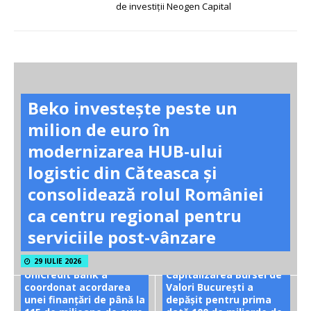
de investiții Neogen Capital
Beko investește peste un
milion de euro în
modernizarea HUB-ului
logistic din Căteasca și
consolidează rolul României
ca centru regional pentru
serviciile post-vânzare
29 IULIE 2026
UniCredit Bank a
Capitalizarea Bursei de
coordonat acordarea
Valori București a
unei finanțări de până la
depășit pentru prima