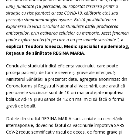
luni), jumătate (18 persoane) au raportat trecerea printr-o
situație cu risc (contact cu caz COVID-19, călătorie etc.) sau
prezența simptomatologiei ușoare. Există posibilitatea ca
expunerea la virus circulant să stimuleze astfel producerea
anticorpilor, prin activarea celulelor cu memorie. Acest fenomen
poate explica protecția pe care o au persoanele vaccinate.”,
a
explicat
Teodora Ionescu, Medic specialist epidemiolog,
Rețeaua de sănătate REGINA MARIA.
Concluziile studiului indică eficiența vaccinului, care poate
proteja pacienții de forme severe și grave ale infecției. Și
Ministerul Sănătății a prezentat date, agregate anonimizat din
Coronaforms și Registrul Național al Vaccinării, care arată că
persoanele vaccinate sunt de 10 ori mai protejate împotriva
bolii Covid-19 și au șanse de 12 ori mai mici să facă o formă
gravă de boală.
Datele din studiul REGINA MARIA sunt aliniate cu cercetările
internaționale, dovedind faptul că vaccinurile împotriva SARS-
CoV-2 reduc semnificativ riscul de deces, de forme grave și