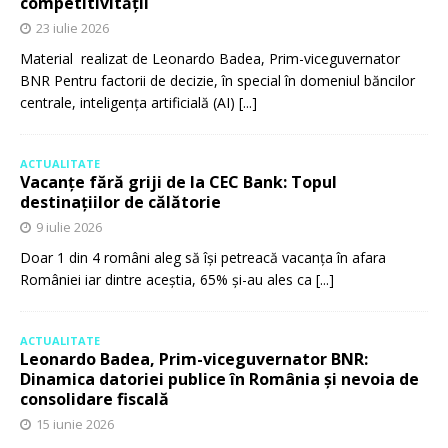
competitivității
23 iulie 2026
Material realizat de Leonardo Badea, Prim-viceguvernator
BNR Pentru factorii de decizie, în special în domeniul băncilor
centrale, inteligența artificială (AI)
[...]
ACTUALITATE
Vacanțe fără griji de la CEC Bank: Topul
destinațiilor de călătorie
9 iulie 2026
Doar 1 din 4 români aleg să își petreacă vacanța în afara
României iar dintre aceștia, 65% și-au ales ca
[...]
ACTUALITATE
Leonardo Badea, Prim-viceguvernator BNR:
Dinamica datoriei publice în România și nevoia de
consolidare fiscală
15 iunie 2026