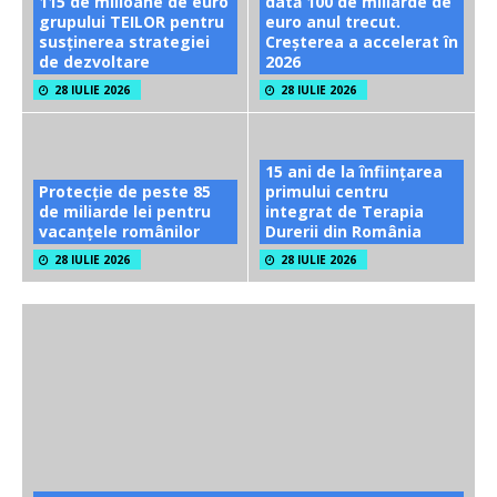
115 de milioane de euro
dată 100 de miliarde de
grupului TEILOR pentru
euro anul trecut.
susținerea strategiei
Creșterea a accelerat în
de dezvoltare
2026
28 IULIE 2026
28 IULIE 2026
15 ani de la înființarea
Protecție de peste 85
primului centru
de miliarde lei pentru
integrat de Terapia
vacanțele românilor
Durerii din România
28 IULIE 2026
28 IULIE 2026