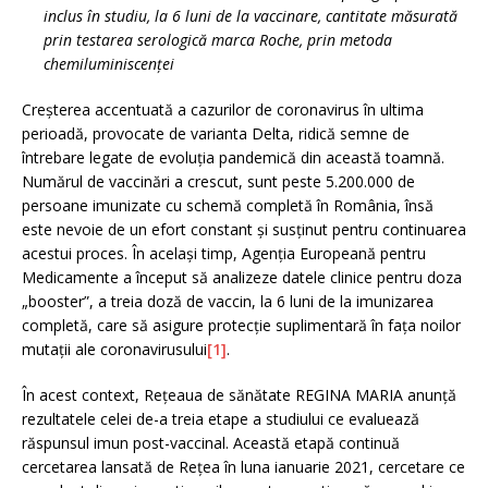
inclus în studiu, la 6 luni de la vaccinare, cantitate măsurată
prin testarea serologică marca Roche, prin metoda
chemiluminiscenței
Creșterea accentuată a cazurilor de coronavirus în ultima
perioadă, provocate de varianta Delta, ridică semne de
întrebare legate de evoluția pandemică din această toamnă.
Numărul de vaccinări a crescut, sunt peste 5.200.000 de
persoane imunizate cu schemă completă în România, însă
este nevoie de un efort constant și susținut pentru continuarea
acestui proces. În același timp, Agenția Europeană pentru
Medicamente a început să analizeze datele clinice pentru doza
„booster”, a treia doză de vaccin, la 6 luni de la imunizarea
completă, care să asigure protecție suplimentară în fața noilor
mutații ale coronavirusului
[1]
.
În acest context, Rețeaua de sănătate REGINA MARIA anunță
rezultatele celei de-a treia etape a studiului ce evaluează
răspunsul imun post-vaccinal. Această etapă continuă
cercetarea lansată de Rețea în luna ianuarie 2021, cercetare ce