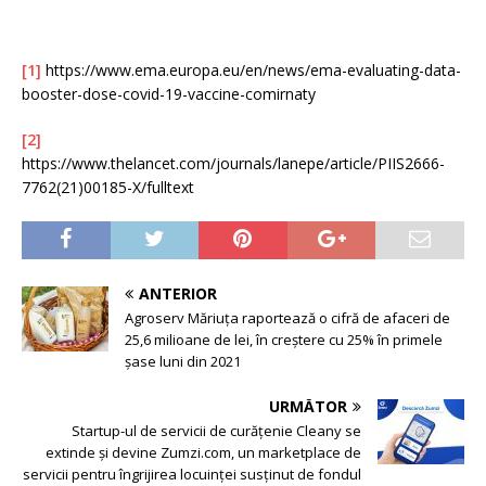
[1]
https://www.ema.europa.eu/en/news/ema-evaluating-data-
booster-dose-covid-19-vaccine-comirnaty
[2]
https://www.thelancet.com/journals/lanepe/article/PIIS2666-
7762(21)00185-X/fulltext
ANTERIOR
Agroserv Măriuța raportează o cifră de afaceri de
25,6 milioane de lei, în creștere cu 25% în primele
șase luni din 2021
URMĂTOR
Startup-ul de servicii de curățenie Cleany se
extinde și devine Zumzi.com, un marketplace de
servicii pentru îngrijirea locuinței susținut de fondul