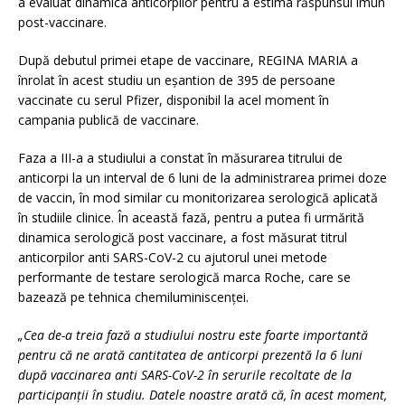
a evaluat dinamica anticorpilor pentru a estima răspunsul imun
post-vaccinare.
După debutul primei etape de vaccinare, REGINA MARIA a
înrolat în acest studiu un eșantion de 395 de persoane
vaccinate cu serul Pfizer, disponibil la acel moment în
campania publică de vaccinare.
Faza a III-a a studiului a constat în măsurarea titrului de
anticorpi la un interval de 6 luni de la administrarea primei doze
de vaccin, în mod similar cu monitorizarea serologică aplicată
în studiile clinice. În această fază, pentru a putea fi urmărită
dinamica serologică post vaccinare, a fost măsurat titrul
anticorpilor anti SARS-CoV-2 cu ajutorul unei metode
performante de testare serologică marca Roche, care se
bazează pe tehnica chemiluminiscenței.
„Cea de-a treia fază a studiului nostru este foarte importantă
pentru că ne arată cantitatea de anticorpi prezentă la 6 luni
după vaccinarea anti SARS-CoV-2 în serurile recoltate de la
participanții în studiu. Datele noastre arată că, în acest moment,