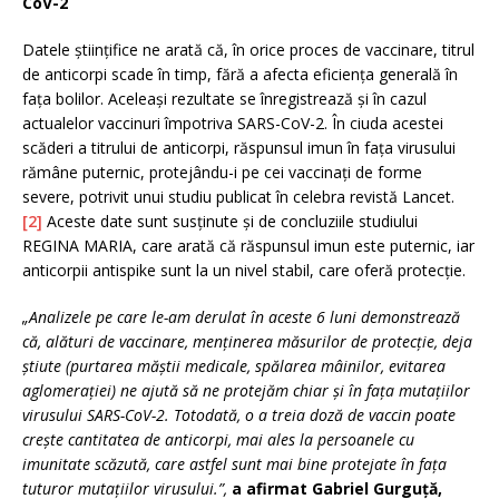
CoV-2
Datele științifice ne arată că, în orice proces de vaccinare, titrul
de anticorpi scade în timp, fără a afecta eficiența generală în
fața bolilor. Aceleași rezultate se înregistrează și în cazul
actualelor vaccinuri împotriva SARS-CoV-2. În ciuda acestei
scăderi a titrului de anticorpi, răspunsul imun în fața virusului
rămâne puternic, protejându-i pe cei vaccinați de forme
severe, potrivit unui studiu publicat în celebra revistă Lancet.
[2]
Aceste date sunt susținute și de concluziile studiului
REGINA MARIA, care arată că răspunsul imun este puternic, iar
anticorpii antispike sunt la un nivel stabil, care oferă protecție.
„Analizele pe care le-am derulat în aceste 6 luni demonstrează
că, alături de vaccinare, menținerea măsurilor de protecție, deja
știute (purtarea măștii medicale, spălarea mâinilor, evitarea
aglomerației) ne ajută să ne protejăm chiar și în fața mutațiilor
virusului SARS-CoV-2. Totodată, o a treia doză de vaccin poate
crește cantitatea de anticorpi, mai ales la persoanele cu
imunitate scăzută, care astfel sunt mai bine protejate în fața
tuturor mutațiilor virusului.”,
a afirmat Gabriel Gurguță,