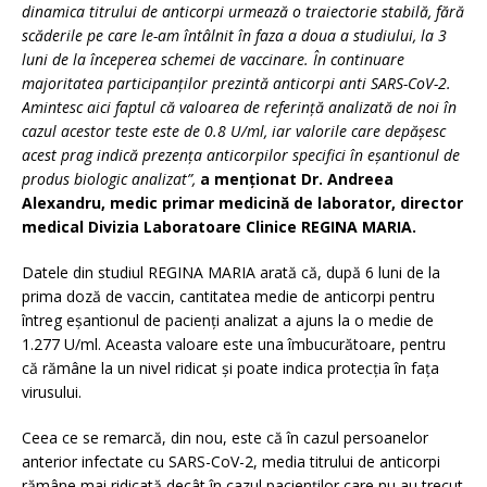
dinamica titrului de anticorpi urmează o traiectorie stabilă, fără
scăderile pe care le-am întâlnit în faza a doua a studiului, la 3
luni de la începerea schemei de vaccinare. În continuare
majoritatea participanților prezintă anticorpi anti SARS-CoV-2.
Amintesc aici faptul că v
aloarea de referință analizată de noi în
cazul acestor teste este de 0.8 U/ml, iar valorile care depășesc
acest prag indică prezența anticorpilor specifici în eșantionul de
produs biologic analizat”,
a menționat Dr. Andreea
Alexandru, medic primar medicină de laborator, director
medical Divizia Laboratoare Clinice REGINA MARIA.
Datele din studiul REGINA MARIA arată că, după 6 luni de la
prima doză de vaccin, cantitatea medie de anticorpi pentru
întreg eșantionul de pacienți analizat a ajuns la o medie de
1.277 U/ml. Aceasta valoare este una îmbucurătoare, pentru
că rămâne la un nivel ridicat și poate indica protecția în fața
virusului.
Ceea ce se remarcă, din nou, este că în cazul persoanelor
anterior infectate cu SARS-CoV-2, media titrului de anticorpi
rămâne mai ridicată decât în cazul pacienților care nu au trecut