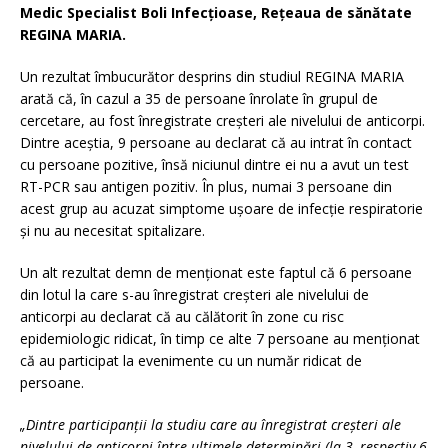
Medic Specialist Boli Infecțioase, Rețeaua de sănătate
REGINA MARIA.
Un rezultat îmbucurător desprins din studiul REGINA MARIA
arată că, în cazul a 35 de persoane înrolate în grupul de
cercetare, au fost înregistrate creșteri ale nivelului de anticorpi.
Dintre aceștia, 9 persoane au declarat că au intrat în contact
cu persoane pozitive, însă niciunul dintre ei nu a avut un test
RT-PCR sau antigen pozitiv. În plus, numai 3 persoane din
acest grup au acuzat simptome ușoare de infecție respiratorie
și nu au necesitat spitalizare.
Un alt rezultat demn de menționat este faptul că 6 persoane
din lotul la care s-au înregistrat creșteri ale nivelului de
anticorpi au declarat că au călătorit în zone cu risc
epidemiologic ridicat, în timp ce alte 7 persoane au menționat
că au participat la evenimente cu un număr ridicat de
persoane.
„
Dintre participanții la studiu care au înregistrat creșteri ale
nivelului de anticorpi între ultimele determinări (la 3, respectiv 6