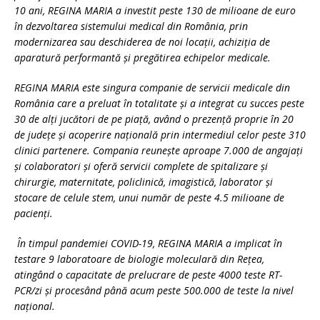
10 ani, REGINA MARIA a investit peste 130 de milioane de euro
în dezvoltarea sistemului medical din România, prin
modernizarea sau deschiderea de noi locații, achiziția de
aparatură performantă și pregătirea echipelor medicale.
REGINA MARIA este singura companie de servicii medicale din
România care a preluat în totalitate și a integrat cu succes peste
30 de alți jucători de pe piață, având o prezență proprie în 20
de județe și acoperire națională prin intermediul celor peste 310
clinici partenere. Compania reunește aproape 7.000 de angajați
și colaboratori și oferă servicii complete de spitalizare și
chirurgie, maternitate, policlinică, imagistică, laborator și
stocare de celule stem, unui număr de peste 4.5 milioane de
pacienți.
În timpul pandemiei COVID-19, REGINA MARIA a implicat în
testare 9 laboratoare de biologie moleculară din Rețea,
atingând o capacitate de prelucrare de peste 4000 teste RT-
PCR/zi și procesând până acum peste 500.000 de teste la nivel
național.