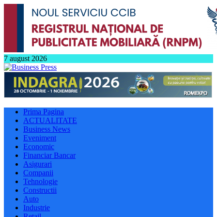
7 august 2026
Prima Pagina
ACTUALITATE
Business News
Eveniment
Economic
Financiar Bancar
Asigurari
Companii
Tehnologie
Constructii
Auto
Industrie
Retail