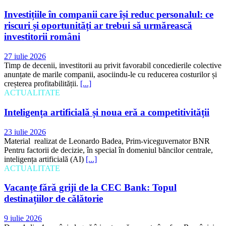
Investițiile în companii care își reduc personalul: ce
riscuri și oportunități ar trebui să urmărească
investitorii români
27 iulie 2026
Timp de decenii, investitorii au privit favorabil concedierile colective
anunțate de marile companii, asociindu-le cu reducerea costurilor și
creșterea profitabilității.
[...]
ACTUALITATE
Inteligența artificială și noua eră a competitivității
23 iulie 2026
Material realizat de Leonardo Badea, Prim-viceguvernator BNR
Pentru factorii de decizie, în special în domeniul băncilor centrale,
inteligența artificială (AI)
[...]
ACTUALITATE
Vacanțe fără griji de la CEC Bank: Topul
destinațiilor de călătorie
9 iulie 2026