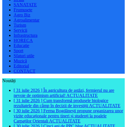
SANATATE
Frumusete
Agro Biz
Agroalimentar
Turism
Servicii
Infrastructura
HORECA
Educatie
Sport
Sfaturi utile
Muzică
Editorial
CONTACT
Noutăți
[ 31 iulie 2026 ]
În agricultura de astăzi, fermierul nu are
nevoie de optimism artificial!
ACTUALITATE
[ 31 iulie 2026 ]
Cum transformă produsele biologice
rezultatele din câmp în decizii de investiții
ACTUALITATE
[ 30 iulie 2026 ]
Ferma Bogdănești propune organizarea unor
vizite educaționale pentru tineri și studenți la poalele
Carpaților Orientali
ACTUALITATE
[ 30 iulie 2026 ]
Cinci ani de PPC blue
ACTUALITATE