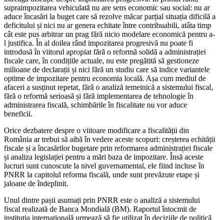
supraimpozitarea vehiculată nu are sens economic sau social: nu ar
aduce încasări la buget care să rezolve măcar parțial situația dificilă a
deficitului și nici nu ar genera echitate între contribuabili, atâta timp
cât este pus arbitrar un prag fără nicio modelare economică pentru a-
l justifica. În al doilea rând impozitarea progresivă nu poate fi
introdusă în viitorul apropiat fără o reformă solidă a administrației
fiscale care, în condițiile actuale, nu este pregătită să gestioneze
milioane de declarații și nici fără un studiu care să indice variantele
optime de impozitare pentru economia locală. Așa cum mediul de
afaceri a susținut repetat, fără o analiză temeinică a sistemului fiscal,
fără o reformă serioasă și fără implementarea de tehnologie în
administrarea fiscală, schimbările în fiscalitate nu vor aduce
beneficii.
Orice dezbatere despre o viitoare modificare a fiscalității din
România ar trebui să aibă în vedere aceste scopuri: creșterea echității
fiscale și a încasărilor bugetare prin reformarea administrației fiscale
și analiza legislației pentru a mări baza de impozitare. Însă aceste
lucruri sunt cunoscute la nivel guvernamental, ele fiind incluse în
PNRR la capitolul reforma fiscală, unde sunt prevăzute etape și
jaloane de îndeplinit.
Unul dintre pașii asumați prin PNRR este o analiză a sistemului
fiscal realizată de Banca Mondială (BM). Raportul întocmit de
instituția internațională urmează să fie utilizat în deciziile de politică