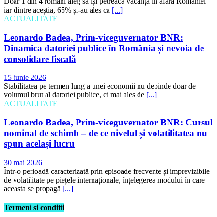
Doar 1 din 4 români aleg să își petreacă vacanța în afara României
iar dintre aceștia, 65% și-au ales ca
[...]
ACTUALITATE
Leonardo Badea, Prim-viceguvernator BNR:
Dinamica datoriei publice în România și nevoia de
consolidare fiscală
15 iunie 2026
Stabilitatea pe termen lung a unei economii nu depinde doar de
volumul brut al datoriei publice, ci mai ales de
[...]
ACTUALITATE
Leonardo Badea, Prim-viceguvernator BNR: Cursul
nominal de schimb – de ce nivelul și volatilitatea nu
spun același lucru
30 mai 2026
Într-o perioadă caracterizată prin episoade frecvente și imprevizibile
de volatilitate pe piețele internaționale, înțelegerea modului în care
aceasta se propagă
[...]
Termeni si conditii