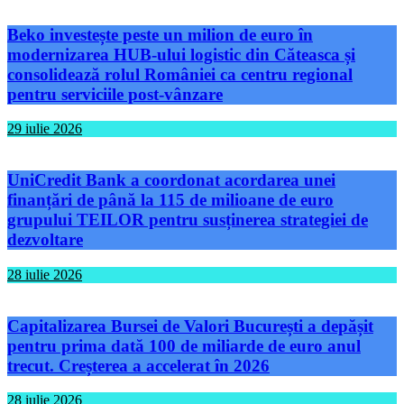
Beko investește peste un milion de euro în
modernizarea HUB-ului logistic din Căteasca și
consolidează rolul României ca centru regional
pentru serviciile post-vânzare
29 iulie 2026
UniCredit Bank a coordonat acordarea unei
finanțări de până la 115 de milioane de euro
grupului TEILOR pentru susținerea strategiei de
dezvoltare
28 iulie 2026
Capitalizarea Bursei de Valori București a depășit
pentru prima dată 100 de miliarde de euro anul
trecut. Creșterea a accelerat în 2026
28 iulie 2026