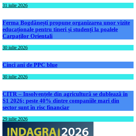
31 iulie 2026
Ferma Bogdănești propune organizarea unor vizite
educaționale pentru tineri și studenți la poalele
Carpaților Orientali
30 iulie 2026
Cinci ani de PPC blue
30 iulie 2026
CITR – Insolvențele din agricultură se dublează în
S1 2026; peste 40% dintre companiile mari din
sector sunt în risc financiar
29 iulie 2026