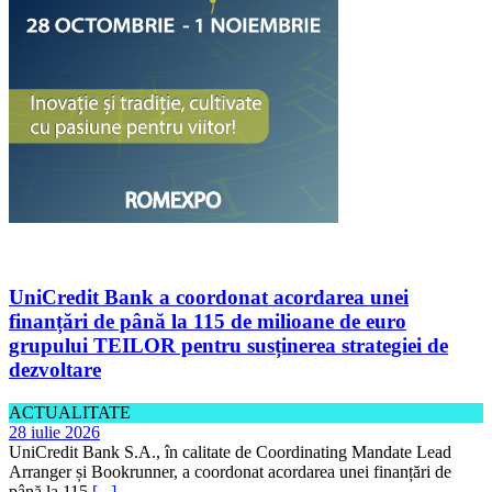
UniCredit Bank a coordonat acordarea unei
finanțări de până la 115 de milioane de euro
grupului TEILOR pentru susținerea strategiei de
dezvoltare
ACTUALITATE
28 iulie 2026
UniCredit Bank S.A., în calitate de Coordinating Mandate Lead
Arranger și Bookrunner, a coordonat acordarea unei finanțări de
până la 115
[...]