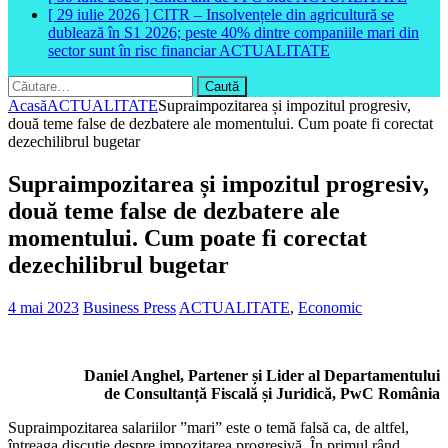
[ 29 iulie 2026 ]
CITR – Insolvențele din agricultură se
dublează în S1 2026; peste 40% dintre companiile mari din
sector sunt în risc financiar
ACTUALITATE
Caută
după:
Acasă
ACTUALITATE
Supraimpozitarea și impozitul progresiv,
două teme false de dezbatere ale momentului. Cum poate fi corectat
dezechilibrul bugetar
Supraimpozitarea și impozitul progresiv,
două teme false de dezbatere ale
momentului. Cum poate fi corectat
dezechilibrul bugetar
4 mai 2023
Business Press
ACTUALITATE
,
Economic
Daniel Anghel, Partener și Lider al Departamentului
de Consultanță Fiscală și Juridică, PwC România
Supraimpozitarea salariilor ”mari” este o temă falsă ca, de altfel,
întreaga discuție despre impozitarea progresivă. În primul rând,