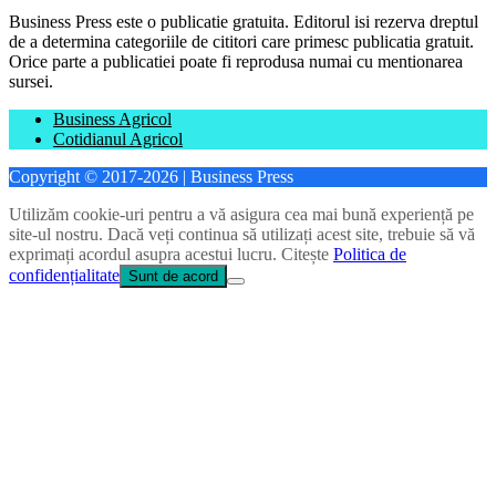
Business Press este o publicatie gratuita. Editorul isi rezerva dreptul
de a determina categoriile de cititori care primesc publicatia gratuit.
Orice parte a publicatiei poate fi reprodusa numai cu mentionarea
sursei.
Business Agricol
Cotidianul Agricol
Copyright © 2017-2026 | Business Press
Utilizăm cookie-uri pentru a vă asigura cea mai bună experiență pe
site-ul nostru. Dacă veți continua să utilizați acest site, trebuie să vă
exprimați acordul asupra acestui lucru. Citește
Politica de
confidențialitate
Sunt de acord