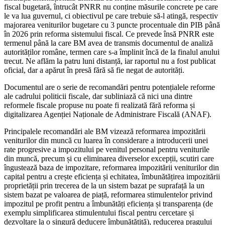
fiscal bugetară, întrucât PNRR nu conține măsurile concrete pe care
le va lua guvernul, ci obiectivul pe care trebuie să-l atingă, respectiv
majorarea veniturilor bugetare cu 3 puncte procentuale din PIB până
în 2026 prin reforma sistemului fiscal. Ce prevede însă PNRR este
termenul până la care BM avea de transmis documentul de analiză
autorităților române, termen care s-a împlinit încă de la finalul anului
trecut. Ne aflăm la patru luni distanță, iar raportul nu a fost publicat
oficial, dar a apărut în presă fără să fie negat de autorități.
Documentul are o serie de recomandări pentru potențialele reforme
ale cadrului politicii fiscale, dar subliniază că nici una dintre
reformele fiscale propuse nu poate fi realizată fără reforma și
digitalizarea Agenției Naționale de Administrare Fiscală (ANAF).
Principalele recomandări ale BM vizează reformarea impozitării
veniturilor din muncă cu luarea în considerare a introducerii unei
rate progresive a impozitului pe venitul personal pentru veniturile
din muncă, precum și cu eliminarea diverselor excepții, scutiri care
îngustează baza de impozitare, reformarea impozitării veniturilor din
capital pentru a crește eficiența și echitatea, îmbunătățirea impozitării
proprietății prin trecerea de la un sistem bazat pe suprafață la un
sistem bazat pe valoarea de piață, reformarea stimulentelor privind
impozitul pe profit pentru a îmbunătăți eficiența și transparența (de
exemplu simplificarea stimulentului fiscal pentru cercetare și
dezvoltare la o singură deducere îmbunătățită), reducerea pragului