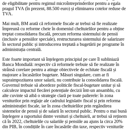
de eligibilitate pentru regimul microîntreprinderilor pentru a egala
pragul TVA (în prezent, 88.500 euro) și eliminarea cotelor reduse de
TVA.
Mai mult, BM arată că reformele fiscale ar trebui să fie realizate
împreună cu reforme cheie în domeniul cheltuielilor pentru a obține
treptat consolidarea fiscală, precum reforma sistemului de pensii
(inclusiv a pensiilor speciale), restructurarea sistemului de salarizare
în sectorul public și introducerea treptată a bugetării pe programe în
administrația centrală.
Este foarte important să înțelegem principiul pe care îl subliniază
Banca Mondială: respectiv că reformele trebuie să fie realizate în
strânsă corelare pentru a atinge obiectivele de echitate fiscală și
majorare a încasărilor bugetare. Măsuri singulare, cum ar fi
supraimpozitarea unor salarii, nu contribuie la consolidarea fiscală.
Guvernul trebuie să abordeze politicile fiscal-bugetare unitar și să
calculeze impactul fiecărei potențiale decizii într-un ansamblu, cu
alte cuvinte să aibă o strategie clară pe toate palierele: în zona
veniturilor prin reglaje ale cadrului legislativ fiscal și prin reforma
administrației fiscale, iar în zona cheltuielilor prin regândirea
sistemelor de pensii și de salarii în sectorul public. Pentru o mai bună
înțelegere a raportului dintre venituri și cheltuieli, ar trebui să reținem
că în 2022, cheltuielile cu salariile și pensiile au ajuns la circa 20%
din PIB, în condițiile în care încasările din taxe, respectiv veniturile