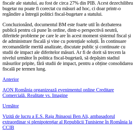
fiscale ale statului, au fost de circa 27% din PIB. Acest dezechilibru
bugetar nu poate fi corectat cu măsuri ad hoc, ci doar printr-o
regândire a întregii politici fiscal-bugetare a statului.
Concluzionând, documentul BM este foarte util în dezbaterea
publică pentru că pune în ordine, dintr-o perspectivă neutră,
diferitele probleme pe care le are în acest moment sistemul fiscal și
de administrare fiscală și vine cu potențiale soluții. În continuare
recomandările merită analizate, discutate public și continuate cu
studii de impact ale diferitelor măsuri. Ar fi de dorit să trecem la
nivelul următor în politica fiscal-bugetară, să depășim stadiul
măsurilor pripite, fără studii de impact, pentru a obține consolidarea
fiscală pe termen lung.
Anterior
AON România organizează evenimentul online Creditare
Comercială. Realitate vs. Imagine
Următor
Vizită de lucru a E.S. Raja Jhinaoui Ben Ali, ambasadorul
extraordinar și plenipotențiar al Republicii Tunisiene în România la
CCIB