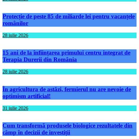
Protecție de peste 85 de miliarde lei pentru vacanțele
românilor
28 iulie 2026
15 ani de la înființarea primului centru integrat de
Terapia Durerii din România
28 iulie 2026
În agricultura de astăzi, fermierul nu are nevoie de
optimism artificial!
31 iulie 2026
Cum transformă produsele biologice rezultatele din
câmp în decizii de investiții