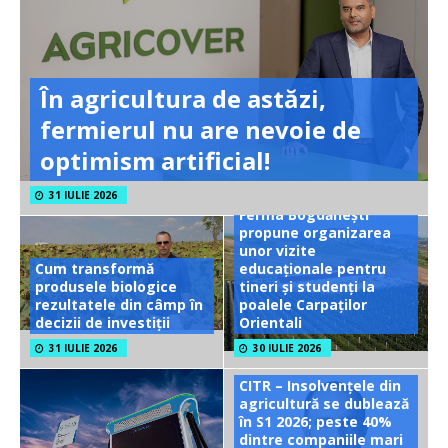
În agricultura de astăzi,
fermierul nu are nevoie de
optimism artificial!
31 IULIE 2026
Ferma Bogdănești
propune organizarea
unor vizite
Cum transformă
educaționale pentru
produsele biologice
tineri și studenți la
rezultatele din câmp în
poalele Carpaților
decizii de investiții
Orientali
31 IULIE 2026
30 IULIE 2026
CITR – Insolvențele din
agricultură se dublează
în S1 2026; peste 40%
dintre companiile mari