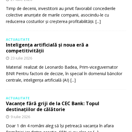
Timp de decenii, investitorii au privit favorabil concedierile
colective anunțate de marile companii, asociindu-le cu
reducerea costurilor și creșterea profitabilității.
[...]
ACTUALITATE
Inteligența artificială și noua eră a
competitivității
23 iulie 2026
Material realizat de Leonardo Badea, Prim-viceguvernator
BNR Pentru factorii de decizie, în special în domeniul băncilor
centrale, inteligența artificială (AI)
[...]
ACTUALITATE
Vacanțe fără griji de la CEC Bank: Topul
destinațiilor de călătorie
9 iulie 2026
Doar 1 din 4 români aleg să își petreacă vacanța în afara