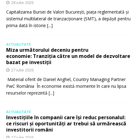
28 iulie 2026
Capitalizarea Bursei de Valori București, piața reglementată și
sistemul multilateral de tranzacționare (SMT), a depășit pentru
prima dată în istorie
[...]
ACTUALITATE
Miza următorului deceniu pentru
economie: Tranziția către un model de dezvoltare
bazat pe investiții
27 iulie 2026
Material oferit de Daniel Anghel, Country Managing Partner
PwC România În economie există momente în care nu lipsa
resurselor reprezintă
[...]
ACTUALITATE
Investițiile în companii care își reduc personalul:
ce riscuri și oportunități ar trebui să urmărească
investitorii români
27 iulie 2026