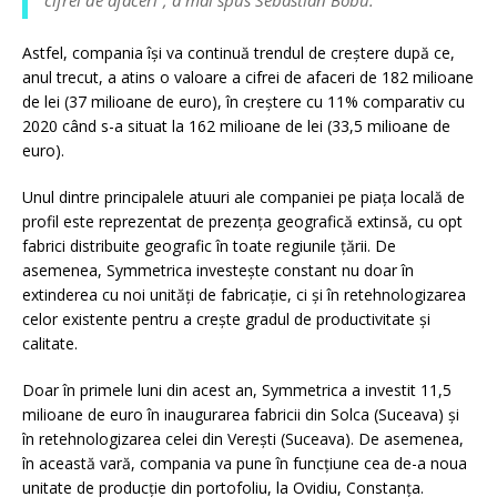
cifrei de afaceri”, a mai spus Sebastian Bobu.
Astfel, compania își va continuă trendul de creștere după ce,
anul trecut, a atins o valoare a cifrei de afaceri de 182 milioane
de lei (37 milioane de euro), în creștere cu 11% comparativ cu
2020 când s-a situat la 162 milioane de lei (33,5 milioane de
euro).
Unul dintre principalele atuuri ale companiei pe piața locală de
profil este reprezentat de prezența geografică extinsă, cu opt
fabrici distribuite geografic în toate regiunile țării. De
asemenea, Symmetrica investește constant nu doar în
extinderea cu noi unități de fabricație, ci și în retehnologizarea
celor existente pentru a crește gradul de productivitate și
calitate.
Doar în primele luni din acest an, Symmetrica a investit 11,5
milioane de euro în inaugurarea fabricii din Solca (Suceava) și
în retehnologizarea celei din Verești (Suceava). De asemenea,
în această vară, compania va pune în funcțiune cea de-a noua
unitate de producție din portofoliu, la Ovidiu, Constanța.