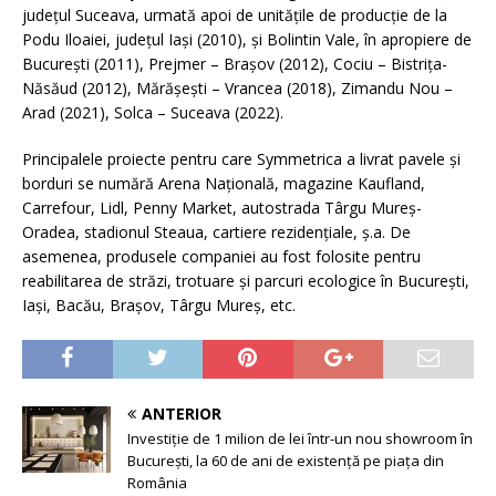
judeţul Suceava, urmată apoi de unităţile de producţie de la
Podu Iloaiei, judeţul Iaşi (2010), şi Bolintin Vale, în apropiere de
Bucureşti (2011), Prejmer – Braşov (2012), Cociu – Bistriţa-
Năsăud (2012), Mărășești – Vrancea (2018), Zimandu Nou –
Arad (2021), Solca – Suceava (2022).
Principalele proiecte pentru care Symmetrica a livrat pavele şi
borduri se numără Arena Naţională, magazine Kaufland,
Carrefour, Lidl, Penny Market, autostrada Târgu Mureș-
Oradea, stadionul Steaua, cartiere rezidențiale, ș.a. De
asemenea, produsele companiei au fost folosite pentru
reabilitarea de străzi, trotuare şi parcuri ecologice în București,
Iași, Bacău, Brașov, Târgu Mureș, etc.
ANTERIOR
Investiție de 1 milion de lei într-un nou showroom în
București, la 60 de ani de existență pe piața din
România