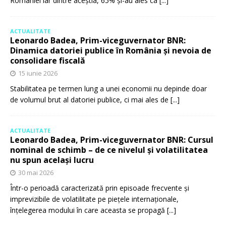
României iar dintre aceștia, 65% și-au ales ca
[...]
ACTUALITATE
Leonardo Badea, Prim-viceguvernator BNR:
Dinamica datoriei publice în România și nevoia de
consolidare fiscală
15 iunie 2026
Stabilitatea pe termen lung a unei economii nu depinde doar
de volumul brut al datoriei publice, ci mai ales de
[...]
ACTUALITATE
Leonardo Badea, Prim-viceguvernator BNR: Cursul
nominal de schimb – de ce nivelul și volatilitatea
nu spun același lucru
30 mai 2026
Într-o perioadă caracterizată prin episoade frecvente și
imprevizibile de volatilitate pe piețele internaționale,
înțelegerea modului în care aceasta se propagă
[...]