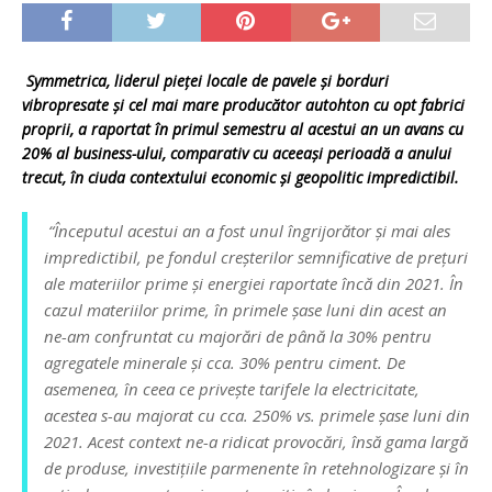
Symmetrica,
liderul pieţei locale de pavele şi borduri
vibropresate şi cel mai mare producător autohton cu opt fabrici
proprii, a raportat în primul semestru al acestui an un avans cu
20% al business-ului, comparativ cu aceeași perioadă a anului
trecut, în ciuda contextului economic și geopolitic impredictibil.
“Începutul acestui an a fost unul îngrijorător și mai ales
impredictibil, pe fondul creșterilor semnificative de prețuri
ale materiilor prime și energiei raportate încă din 2021. În
cazul materiilor prime, în primele șase luni din acest an
ne-am confruntat cu majorări de până la 30% pentru
agregatele minerale și cca. 30% pentru ciment. De
asemenea, în ceea ce privește tarifele la electricitate,
acestea s-au majorat cu cca. 250% vs. primele șase luni din
2021. Acest context ne-a ridicat provocări, însă gama largă
de produse, investițiile parmenente în retehnologizare și în