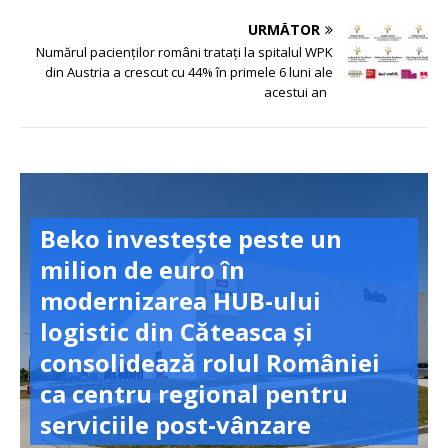
URMĂTOR
Numărul pacienților români tratați la spitalul WPK
din Austria a crescut cu 44% în primele 6 luni ale
acestui an
Beko investește peste un
milion de euro în
modernizarea HUB-ului
logistic din Căteasca și
consolidează rolul României
ca centru regional pentru
serviciile post-vânzare