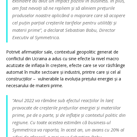
extindere au avut un impact pozitiv în business. În plus,
am fost nevoiți să ne repliem și să aliniem prețurile
produselor noastre aplicând o majorare care să acopere
cel puțin parțial creșterile tarifelor pentru utilități și
materii prime”, a declarat Sebastian Bobu, Director
Executiv al Symmetrica.
Potrivit afirmațiilor sale, contextual geopolitic generat de
conflictul din Ucraina a adus cu sine efecte la nivel macro
acutizate de inflația în creștere, efecte care se vor răsfrânge
automat în multe sectoare și industrii, printre care și cel al
construcțiilor – vulnerabile la evoluţia preţului energiei şi a
necesarului de materii prime.
“Anul 2022 va rămâne sub efectul reacțiilor în lanț
provocate de creșterile prețurilor energiei și materiilor
prime, pe de o parte, și de inflație și contextul politic din
regiune. Cu toate acestea estimăm că business-ul
Symmetrica va raporta, în acest an, un avans cu 20% al