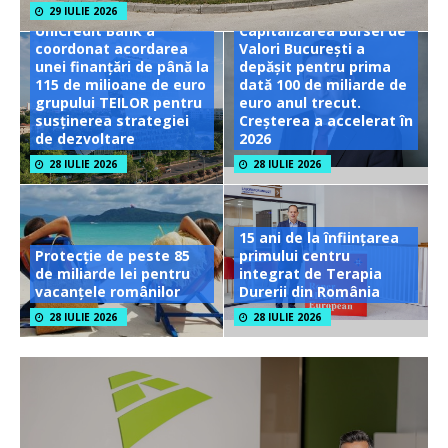
29 IULIE 2026
UniCredit Bank a
Capitalizarea Bursei de
coordonat acordarea
Valori București a
unei finanțări de până la
depășit pentru prima
115 de milioane de euro
dată 100 de miliarde de
grupului TEILOR pentru
euro anul trecut.
susținerea strategiei
Creșterea a accelerat în
de dezvoltare
2026
28 IULIE 2026
28 IULIE 2026
15 ani de la înființarea
Protecție de peste 85
primului centru
de miliarde lei pentru
integrat de Terapia
vacanțele românilor
Durerii din România
28 IULIE 2026
28 IULIE 2026