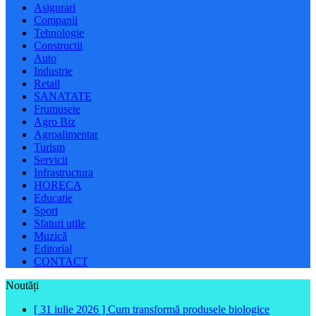
Asigurari
Companii
Tehnologie
Constructii
Auto
Industrie
Retail
SANATATE
Frumusete
Agro Biz
Agroalimentar
Turism
Servicii
Infrastructura
HORECA
Educatie
Sport
Sfaturi utile
Muzică
Editorial
CONTACT
Noutăți
[ 31 iulie 2026 ]
Cum transformă produsele biologice
[ 30 iulie 2026 ]
Ferma Bogdănești propune organizarea unor