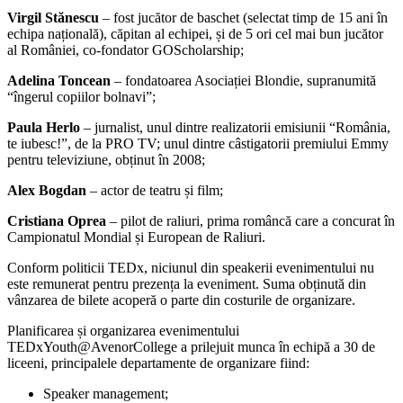
echipa națională), căpitan al echipei, și de 5 ori cel mai bun jucător
al României, co-fondator GOScholarship;
Adelina Toncean
– fondatoarea Asociației Blondie, supranumită
“îngerul copiilor bolnavi”;
Paula Herlo
– jurnalist, unul dintre realizatorii emisiunii “România,
te iubesc!”, de la PRO TV; unul dintre câstigatorii premiului Emmy
pentru televiziune, obținut în 2008;
Alex Bogdan
– actor de teatru și film;
Cristiana Oprea
– pilot de raliuri, prima româncă care a concurat în
Campionatul Mondial și European de Raliuri.
Conform politicii TEDx, niciunul din speakerii evenimentului nu
este remunerat pentru prezența la eveniment. Suma obținută din
vânzarea de bilete acoperă o parte din costurile de organizare.
Planificarea și organizarea evenimentului
TEDxYouth@AvenorCollege a prilejuit munca în echipă a 30 de
liceeni, principalele departamente de organizare fiind:
Speaker management;
Executive production;
Event management;