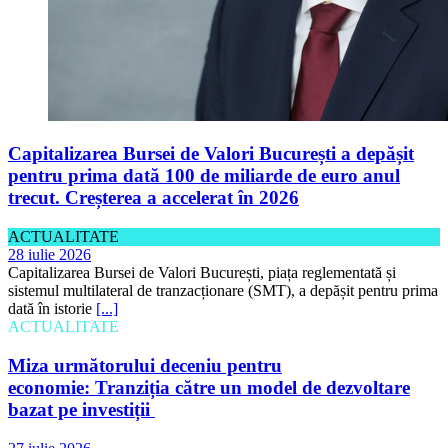
Capitalizarea Bursei de Valori București a depășit
pentru prima dată 100 de miliarde de euro anul
trecut. Creșterea a accelerat în 2026
ACTUALITATE
28 iulie 2026
Capitalizarea Bursei de Valori București, piața reglementată și
sistemul multilateral de tranzacționare (SMT), a depășit pentru prima
dată în istorie
[...]
ACTUALITATE
Miza următorului deceniu pentru
economie: Tranziția către un model de dezvoltare
bazat pe investiții
27 iulie 2026
Material oferit de Daniel Anghel, Country Managing Partner PwC