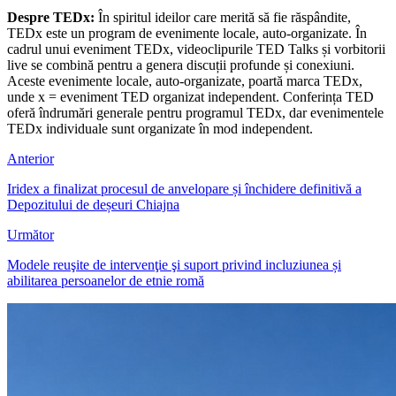
TEDx este un program de evenimente locale, auto-organizate. În
cadrul unui eveniment TEDx, videoclipurile TED Talks și vorbitorii
live se combină pentru a genera discuții profunde și conexiuni.
Aceste evenimente locale, auto-organizate, poartă marca TEDx,
unde x = eveniment TED organizat independent. Conferința TED
oferă îndrumări generale pentru programul TEDx, dar evenimentele
TEDx individuale sunt organizate în mod independent.
Anterior
Iridex a finalizat procesul de anvelopare și închidere definitivă a
Depozitului de deșeuri Chiajna
Următor
Modele reuşite de intervenţie şi suport privind incluziunea și
abilitarea persoanelor de etnie romă