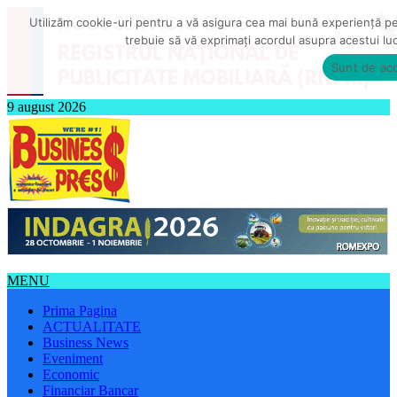
Utilizăm cookie-uri pentru a vă asigura cea mai bună experiență pe s
trebuie să vă exprimați acordul asupra acestui lu
Sunt de ac
9 august 2026
MENU
Prima Pagina
ACTUALITATE
Business News
Eveniment
Economic
Financiar Bancar