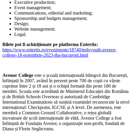
Communications, editorial and marketing;
Sponsorship and budgets management;
Design;
Website management;
Legal;
Bilete pot fi achiziționate pe platforma Entertix:
https://www.entertix.ro/evenimente/18740/tedxyouth-avenor-
college-18-noiembrie-2023-tba-bucuresti.html
Avenor College
este o școală internațională bilingvă din București,
înființată în 2007, având în prezent peste 700 de copii cu vârste
cuprinse între 2 și 18 ani și o echipă formată din peste 180 de
membri. Școala este acreditată de Ministerul Educației din România
și de British Schools Overseas și autorizată de Cambridge
International Examinations să susțină examinări recunoscute la nivel
internațional: Checkpoint, IGCSE și A level. De asemenea, este
membră a Common Ground Collaborative, o rețea globală
inovatoare de școli internaționale de elită. Avenor College a fost
înființată de Fundația Avenor, o organizație non-profit, fondată de
Diana și Florin Segărceanu.
Despre TEDx:
În spiritul ideilor care merită să fie răspândite,