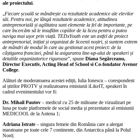
„
Fiecare școală se mândrește cu rezultatele academice ale elevilor
săi. Pentru noi, pe lângă rezultatele academice, atitudinea
antreprenorială și agilitatea sunt elemente la fel de importante, pe
care încercăm să le insuflăm copiilor de la liceu pentru a putea
naviga mai ușor prin viață. TEDxYouth este un astfel de proiect
antreprenorial, inițiat și organizat de liceenii noștri, și suntem extrem
de mândri de modul în care au gestionat acest proiect: de la
câștigarea francizei, până la asigurarea line-up-ului de speakeri și
detaliile organizatorice riguroase
”, spune
Diana Segărceanu,
Director Executiv, Acting Head of School si Co-fondator Avenor
College
.
Alături de moderatoarea acestei ediții, Iulia Ionescu – corespondent
al știrilor PROTV și realizatoarea emisiunii iLikeIT, speakeri în
cadrul evenimentului vor fi:
Dr. Mihail Pautov
– medicul cu 25 de milioane de vizualizari pe
luna pe toate platformele de social media și prezentator al emisiunii
MEDICOOL de la Antena 1;
Adriana Istrate
– singura femeie din România care a alergat
maratoane pe toate cele 7 continente, din Antarctica până la Polul
Nord;
Virgil Stănescu
– fost jucător de baschet (selectat timp de 15 ani în