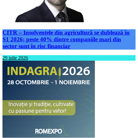
CITR – Insolvențele din agricultură se dublează în
S1 2026; peste 40% dintre companiile mari din
sector sunt în risc financiar
29 iulie 2026