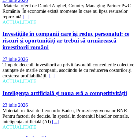
România În economie există momente în care nu lipsa resurselor
reprezintă
[...]
ACTUALITATE
Investițiile în companii care își reduc personalul: ce
riscuri și oportunități ar trebui să urmărească
investitorii români
27 iulie 2026
Timp de decenii, investitorii au privit favorabil concedierile colective
anunțate de marile companii, asociindu-le cu reducerea costurilor și
creșterea profitabilității.
[...]
ACTUALITATE
Inteligența artificială și noua eră a competitivității
23 iulie 2026
Material realizat de Leonardo Badea, Prim-viceguvernator BNR
Pentru factorii de decizie, în special în domeniul băncilor centrale,
inteligența artificială (AI)
[...]
ACTUALITATE
Vacanțe fără griji de la CEC Bank: Topul
destinațiilor de călătorie