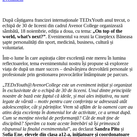
După câștigarea francizei internaționale TEDxYouth anul trecut, o
echipă de 30 de liceeni din cadrul Avenor College organizează
sâmbătă, 18 noiembrie, ediția a doua, cu tema:
„On top of the
world, what’s next?”
. Evenimentul va reuni la Cineplexx Băneasa
șapte personalități din sport, medicină, business, cultură și
voluntariat.
Într-o lume în care aspirația către excelență este mereu în lumina
reflectoarelor, tema evenimentului nostru își propune să exploreze
viața de după un mare succes – desăvârșirea dezvoltării personale și
profesionale prin gestionarea provocărilor întâmpinate pe parcurs.
„
TEDxYouth@AvenorCollege este un eveniment inițiat și organizat
în exclusivitate de o echipă de 30 de liceeni. Unul dintre principiile
noastre de bază este faptul că ideile, și mai ales inițiativa, nu sunt
legate de vârstă – motiv pentru care conferința se adresează atât
adolescenților, cât și părinților. Vrem să aflăm de la oameni care au
atins deja excelența în domeniul lor de activitate, ce a urmat după.
Cum se menține nivelul de performanță? Cât de mult ține de
disciplină? Sperăm ca toate aceste întrebări să își primească
răspunsul la finalul evenimentului
”, au declarat
Sandra Pitu
și
Sofia Ene
,
elevele din clasa a12-a, inițiatoare și coordonatoare
ale proiectului
.