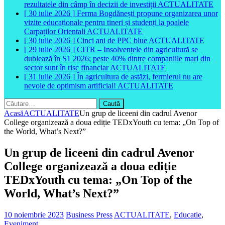
rezultatele din câmp în decizii de investiții
ACTUALITATE
vizite educaționale pentru tineri și studenți la poalele
Carpaților Orientali
ACTUALITATE
[ 30 iulie 2026 ]
Cinci ani de PPC blue
ACTUALITATE
[ 29 iulie 2026 ]
CITR – Insolvențele din agricultură se
dublează în S1 2026; peste 40% dintre companiile mari din
sector sunt în risc financiar
ACTUALITATE
[ 31 iulie 2026 ]
În agricultura de astăzi, fermierul nu are
nevoie de optimism artificial!
ACTUALITATE
Caută
după:
Acasă
ACTUALITATE
Un grup de liceeni din cadrul Avenor
College organizează a doua ediție TEDxYouth cu tema: „On Top of
the World, What’s Next?”
Un grup de liceeni din cadrul Avenor
College organizează a doua ediție
TEDxYouth cu tema: „On Top of the
World, What’s Next?”
10 noiembrie 2023
Business Press
ACTUALITATE
,
Educatie
,
Eveniment