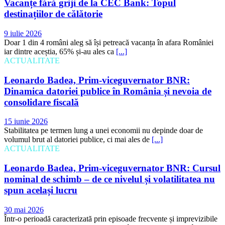
9 iulie 2026
Doar 1 din 4 români aleg să își petreacă vacanța în afara României
iar dintre aceștia, 65% și-au ales ca
[...]
ACTUALITATE
Leonardo Badea, Prim-viceguvernator BNR:
Dinamica datoriei publice în România și nevoia de
consolidare fiscală
15 iunie 2026
Stabilitatea pe termen lung a unei economii nu depinde doar de
volumul brut al datoriei publice, ci mai ales de
[...]
ACTUALITATE
Leonardo Badea, Prim-viceguvernator BNR: Cursul
nominal de schimb – de ce nivelul și volatilitatea nu
spun același lucru
30 mai 2026
Într-o perioadă caracterizată prin episoade frecvente și imprevizibile
de volatilitate pe piețele internaționale, înțelegerea modului în care
aceasta se propagă
[...]