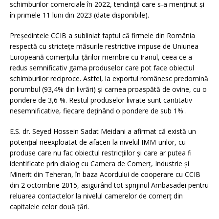
schimburilor comerciale în 2022, tendință care s-a menținut și
în primele 11 luni din 2023 (date disponibile).
Președintele CCIB a subliniat faptul că firmele din România
respectă cu strictețe măsurile restrictive impuse de Uniunea
Europeană comerțului țărilor membre cu Iranul, ceea ce a
redus semnificativ gama produselor care pot face obiectul
schimburilor reciproce. Astfel, la exportul românesc predomină
porumbul (93,4% din livrări) și carnea proaspătă de ovine, cu o
pondere de 3,6 %. Restul produselor livrate sunt cantitativ
nesemnificative, fiecare deținând o pondere de sub 1% .
E.S. dr. Seyed Hossein Sadat Meidani a afirmat că există un
potențial neexploatat de afaceri la nivelul IMM-urilor, cu
produse care nu fac obiectul restricțiilor și care ar putea fi
identificate prin dialog cu Camera de Comerț, Industrie și
Minerit din Teheran, în baza Acordului de cooperare cu CCIB
din 2 octombrie 2015, asigurând tot sprijinul Ambasadei pentru
reluarea contactelor la nivelul camerelor de comerț din
capitalele celor două țări.