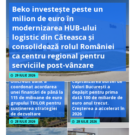
Beko investește peste un
milion de euro în
modernizarea HUB-ului
logistic din Căteasca și
consolidează rolul României
ca centru regional pentru
serviciile post-vânzare
29 IULIE 2026
UniCredit Bank a
Capitalizarea Bursei de
coordonat acordarea
Valori București a
unei finanțări de până la
depășit pentru prima
115 de milioane de euro
dată 100 de miliarde de
grupului TEILOR pentru
euro anul trecut.
susținerea strategiei
Creșterea a accelerat în
de dezvoltare
2026
28 IULIE 2026
28 IULIE 2026