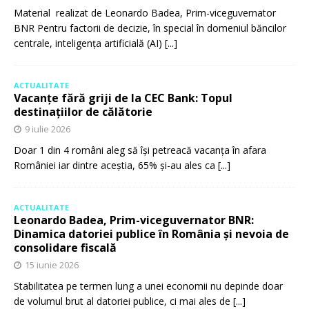
Material realizat de Leonardo Badea, Prim-viceguvernator
BNR Pentru factorii de decizie, în special în domeniul băncilor
centrale, inteligența artificială (AI)
[...]
ACTUALITATE
Vacanțe fără griji de la CEC Bank: Topul
destinațiilor de călătorie
9 iulie 2026
Doar 1 din 4 români aleg să își petreacă vacanța în afara
României iar dintre aceștia, 65% și-au ales ca
[...]
ACTUALITATE
Leonardo Badea, Prim-viceguvernator BNR:
Dinamica datoriei publice în România și nevoia de
consolidare fiscală
15 iunie 2026
Stabilitatea pe termen lung a unei economii nu depinde doar
de volumul brut al datoriei publice, ci mai ales de
[...]