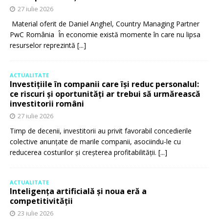
27 iulie 2026
Material oferit de Daniel Anghel, Country Managing Partner
PwC România În economie există momente în care nu lipsa
resurselor reprezintă
[...]
ACTUALITATE
Investițiile în companii care își reduc personalul:
ce riscuri și oportunități ar trebui să urmărească
investitorii români
27 iulie 2026
Timp de decenii, investitorii au privit favorabil concedierile
colective anunțate de marile companii, asociindu-le cu
reducerea costurilor și creșterea profitabilității.
[...]
ACTUALITATE
Inteligența artificială și noua eră a
competitivității
23 iulie 2026