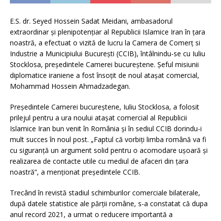
E.S. dr. Seyed Hossein Sadat Meidani, ambasadorul
extraordinar și plenipotențiar al Republicii Islamice Iran în țara
noastră, a efectuat o vizită de lucru la Camera de Comerţ si
Industrie a Municipiului Bucureşti (CCIB), întâlnindu-se cu Iuliu
Stocklosa, președintele Camerei bucureștene. Șeful misiunii
diplomatice iraniene a fost însoțit de noul atașat comercial,
Mohammad Hossein Ahmadzadegan.
Președintele Camerei bucureștene, Iuliu Stocklosa, a folosit
prilejul pentru a ura noului atașat comercial al Republicii
Islamice Iran bun venit în România și în sediul CCIB dorindu-i
mult succes în noul post. „Faptul că vorbiți limba română va fi
cu siguranță un argument solid pentru o acomodare ușoară și
realizarea de contacte utile cu mediul de afaceri din țara
noastră”, a menționat președintele CCIB.
Trecând în revistă stadiul schimburilor comerciale bilaterale,
după datele statistice ale părții române, s-a constatat că dupa
anul record 2021, a urmat o reducere importantă a