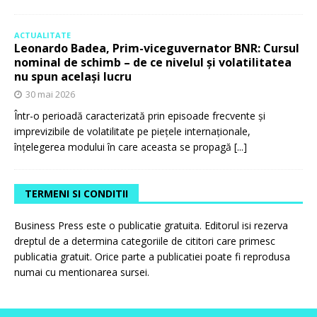
ACTUALITATE
Leonardo Badea, Prim-viceguvernator BNR: Cursul
nominal de schimb – de ce nivelul și volatilitatea
nu spun același lucru
30 mai 2026
Într-o perioadă caracterizată prin episoade frecvente și
imprevizibile de volatilitate pe piețele internaționale,
înțelegerea modului în care aceasta se propagă
[...]
TERMENI SI CONDITII
Business Press este o publicatie gratuita. Editorul isi rezerva
dreptul de a determina categoriile de cititori care primesc
publicatia gratuit. Orice parte a publicatiei poate fi reprodusa
numai cu mentionarea sursei.