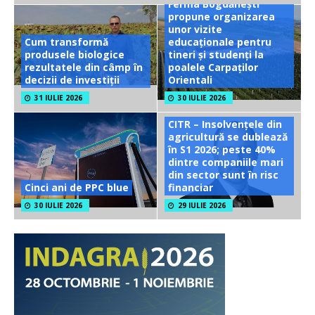
Ferma Bogdănești
propune organizarea
unor vizite
Cum transformă
educaționale pentru
produsele biologice
tineri și studenți la
rezultatele din câmp în
poalele Carpaților
decizii de investiții
Orientali
31 IULIE 2026
30 IULIE 2026
CITR – Insolvențele din
agricultură se dublează
în S1 2026; peste 40%
dintre companiile mari
din sector sunt în risc
Cinci ani de PPC blue
financiar
30 IULIE 2026
29 IULIE 2026