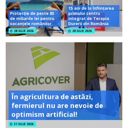
15 ani de la înființarea
Protecție de peste 85
primului centru
de miliarde lei pentru
integrat de Terapia
vacanțele românilor
Durerii din România
28 IULIE 2026
28 IULIE 2026
În agricultura de astăzi,
fermierul nu are nevoie de
optimism artificial!
31 IULIE 2026