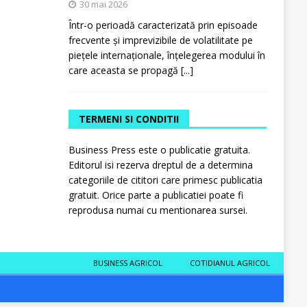
30 mai 2026
Într-o perioadă caracterizată prin episoade
frecvente și imprevizibile de volatilitate pe
piețele internaționale, înțelegerea modului în
care aceasta se propagă
[...]
TERMENI SI CONDITII
Business Press este o publicatie gratuita.
Editorul isi rezerva dreptul de a determina
categoriile de cititori care primesc publicatia
gratuit. Orice parte a publicatiei poate fi
reprodusa numai cu mentionarea sursei.
BUSINESS AGRICOL
COTIDIANUL AGRICOL