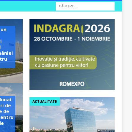
 un
i
i
mâniei
tru
e
donat
ACTUALITATE
ri de
e de
pentru
de