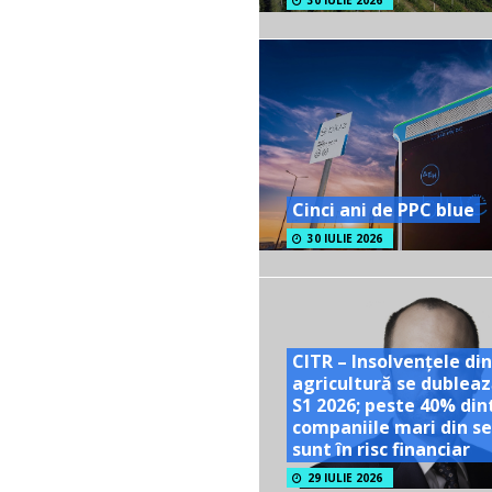
30 IULIE 2026
Cinci ani de PPC blue
30 IULIE 2026
CITR – Insolvențele din
agricultură se dubleaz
S1 2026; peste 40% din
companiile mari din se
sunt în risc financiar
29 IULIE 2026