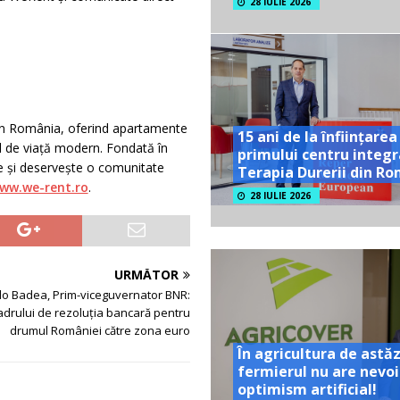
28 IULIE 2026
in România, oferind apartamente
15 ani de la înființarea
ul de viață modern. Fondată în
primului centru integr
 și deservește o comunitate
Terapia Durerii din R
ww.we-rent.ro
.
28 IULIE 2026
URMĂTOR
o Badea, Prim-viceguvernator BNR:
adrului de rezoluția bancară pentru
drumul României către zona euro
În agricultura de astăz
fermierul nu are nevoi
optimism artificial!