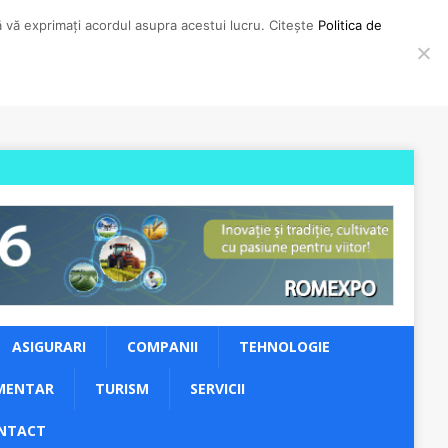
să vă exprimați acordul asupra acestui lucru. Citește
Politica de
ASIGURARI
COMPANII
TEHNOLOGIE
MENTAR
TURISM
SERVICII
NTACT