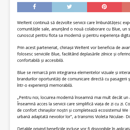
WeRent continuă să dezvolte servicii care îmbunătățesc expe
comunitățile sale, anunțând o nouă colaborare cu Blue, un s
cunoscut pentru flota sa modernă și pentru experiența digital
Prin acest parteneriat, chiriașii WeRent vor beneficia de ava
folosesc serviciile Blue, facilitând deplasările zilnice și ofer
confortabilă și accesibilă.
Blue se remarcă prin integrarea elementelor vizuale și interac
brandurilor oportunități de comunicare directă cu pasagerii 
într-o experiență memorabilă.
„Pentru noi, locuirea modernă înseamnă mai mult decât un 
Înseamnă acces la servicii care simplifică viața de zi cu zi.
de confort chiriașilor noștri și completează ecosistemul We 
urbană adaptată nevoilor lor”, a transmis Violeta Niculae- D
Detaliile privind beneficiile incluse vor fi disponibile în apli