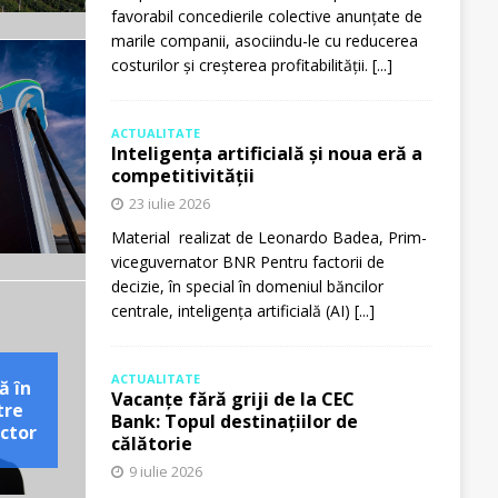
favorabil concedierile colective anunțate de
marile companii, asociindu-le cu reducerea
costurilor și creșterea profitabilității.
[...]
ACTUALITATE
Inteligența artificială și noua eră a
competitivității
23 iulie 2026
Material realizat de Leonardo Badea, Prim-
viceguvernator BNR Pentru factorii de
decizie, în special în domeniul băncilor
centrale, inteligența artificială (AI)
[...]
ACTUALITATE
ă în
Vacanțe fără griji de la CEC
tre
Bank: Topul destinațiilor de
ctor
călătorie
9 iulie 2026