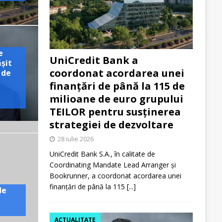
e
UniCredit Bank a
ășit
coordonat acordarea unei
 de
finanțări de până la 115 de
milioane de euro grupului
TEILOR pentru susținerea
strategiei de dezvoltare
28 iulie 2026
UniCredit Bank S.A., în calitate de
Coordinating Mandate Lead Arranger și
Bookrunner, a coordonat acordarea unei
finanțări de până la 115
[...]
de
ACTUALITATE