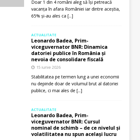
Doar 1 din 4 români aleg să își petreacă
vacanța în afara României iar dintre aceștia,
65% și-au ales ca
[...]
ACTUALITATE
Leonardo Badea, Prim-
viceguvernator BNR: Dinamica
datoriei publice în România și
nevoia de consolidare fiscală
15 iunie 2026
Stabilitatea pe termen lung a unei economii
nu depinde doar de volumul brut al datoriei
publice, ci mai ales de
[...]
ACTUALITATE
Leonardo Badea, Prim-
viceguvernator BNR: Cursul
nominal de schimb – de ce nivelul și
volatilitatea nu spun același lucru