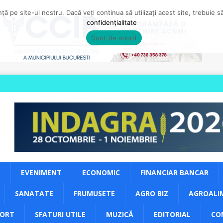
ă pe site-ul nostru. Dacă veți continua să utilizați acest site, trebuie 
confidențialitate
Sunt de acord
S
EVENIMENT
ECONOMIC
FINANCIAR BANCAR
SANATATE
FRUMUSETE
AGRO BIZ
AGROALI
PORT
SFATURI UTILE
MUZICĂ
EDITORIAL
CO