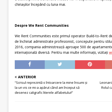
chiriașilor începând cu luna mai.
Despre We Rent Communities
We Rent Communities este primul operator Build-to-Rent d
de închiriat administrate profesionist, concepute pentru stil
2016, compania administrează aproape 500 de apartamente
internațională diversă. Pentru mai multe informații, vizitați
w
ANTERIOR
“Scrisul reprezintă o întoarcere la mine însumi și
Leonard
la un vis ce mi-a apărut când am început să
Rolul c
desenez caligrafic literele alfabetului!”