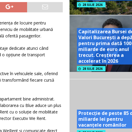
28 IULIE 2026
riența de locuire pentru
erviciu de mobilitate urbană
Capitalizarea Bursei d
ă oferită pasagerilor.
Valori București a dep
pentru prima dată 100
ntaje dedicate atunci când
miliarde de euro anul
trecut. Creșterea a
ind o opțiune de transport
accelerat în 2026
28 IULIE 2026
tive în vehiculele sale, oferind
și transformând fiecare cursă
apartament bine administrat.
 Colaborarea cu Blue aduce un plus
Rent cu o soluție de mobilitate
Protecție de peste 85 
irector Executiv We Rent.
miliarde lei pentru
vacanțele românilor
cația WeRent și comunicate direct