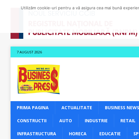
Utilizăm cookie-uri pentru a vă asigura cea mai bună experienț
7 AUGUST 2026
PRIMA PAGINA
ACTUALITATE
BUSINESS NEW
CONSTRUCTII
AUTO
INDUSTRIE
RETAIL
INFRASTRUCTURA
HORECA
EDUCATIE
S