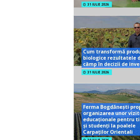
31 IULIE 2026
Cum transformă prod
biologice rezultatele 
câmp în decizii de inves
31 IULIE 2026
Ferma Bogdănești pro
organizarea unor vizit
educaționale pentru ti
și studenți la poalele
Carpaților Orientali