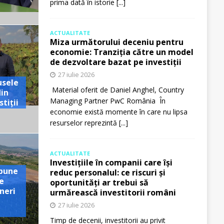
prima dată în istorie
[...]
ACTUALITATE
Miza următorului deceniu pentru
economie: Tranziția către un model
de dezvoltare bazat pe investiții
27 iulie 2026
usele
Material oferit de Daniel Anghel, Country
din
Managing Partner PwC România În
tiții
economie există momente în care nu lipsa
resurselor reprezintă
[...]
ACTUALITATE
Investițiile în companii care își
pune
reduc personalul: ce riscuri și
e
oportunități ar trebui să
neri
urmărească investitorii români
27 iulie 2026
Timp de decenii, investitorii au privit