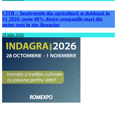
CITR – Insolvențele din agricultură se dublează în
S1 2026; peste 40% dintre companiile mari din
sector sunt în risc financiar
29 iulie 2026