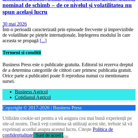
nominal de schimb – de ce nivelul și volatilitatea nu
spun același lucru
30 mai 2026
Într-o perioadă caracterizată prin episoade frecvente și imprevizibile
de volatilitate pe piețele internaționale, înțelegerea modului în care
aceasta se propagă
[...]
Termeni si conditii
Business Press este o publicatie gratuita. Editorul isi rezerva dreptul
de a determina categoriile de cititori care primesc publicatia gratuit.
Orice parte a publicatiei poate fi reprodusa numai cu mentionarea
sursei.
Business Agricol
Cotidianul Agricol
Copyright © 2017-2026 | Business Press
Utilizăm cookie-uri pentru a vă asigura cea mai bună experiență pe
site-ul nostru. Dacă veți continua să utilizați acest site, trebuie să vă
exprimați acordul asupra acestui lucru. Citește
Politica de
confidențialitate
Sunt de acord