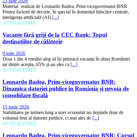
23 iulie 2026
Material realizat de Leonardo Badea, Prim-viceguvernator BNR
Pentru factorii de decizie, în special în domeniul băncilor centrale,
inteligența artificială (AI)
[...]
ACTUALITATE
Vacanțe fără griji de la CEC Bank: Topul
destinațiilor de călătorie
9 iulie 2026
Doar 1 din 4 români aleg să își petreacă vacanța în afara României
iar dintre aceștia, 65% și-au ales ca
[...]
ACTUALITATE
Leonardo Badea, Prim-viceguvernator BNR:
Dinamica datoriei publice în România și nevoia de
consolidare fiscală
15 iunie 2026
Stabilitatea pe termen lung a unei economii nu depinde doar de
volumul brut al datoriei publice, ci mai ales de
[...]
ACTUALITATE
Leonardo Badea, Prim-viceguvernator BNR: Cursul