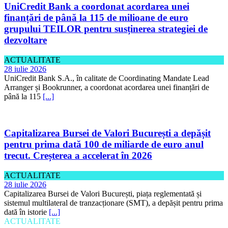
UniCredit Bank a coordonat acordarea unei
finanțări de până la 115 de milioane de euro
grupului TEILOR pentru susținerea strategiei de
dezvoltare
ACTUALITATE
28 iulie 2026
UniCredit Bank S.A., în calitate de Coordinating Mandate Lead
Arranger și Bookrunner, a coordonat acordarea unei finanțări de
până la 115
[...]
Capitalizarea Bursei de Valori București a depășit
pentru prima dată 100 de miliarde de euro anul
trecut. Creșterea a accelerat în 2026
ACTUALITATE
28 iulie 2026
Capitalizarea Bursei de Valori București, piața reglementată și
sistemul multilateral de tranzacționare (SMT), a depășit pentru prima
dată în istorie
[...]
ACTUALITATE