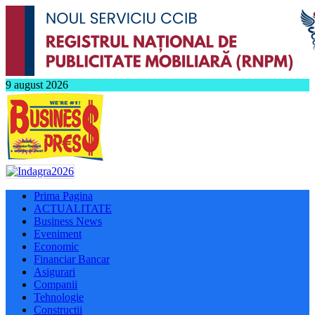
9 august 2026
Prima Pagina
ACTUALITATE
Business News
Eveniment
Economic
Financiar Bancar
Asigurari
Companii
Tehnologie
Constructii