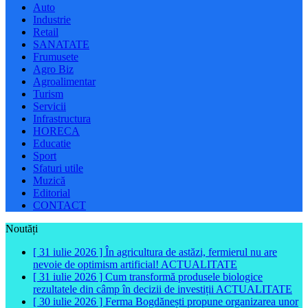
Auto
Industrie
Retail
SANATATE
Frumusete
Agro Biz
Agroalimentar
Turism
Servicii
Infrastructura
HORECA
Educatie
Sport
Sfaturi utile
Muzică
Editorial
CONTACT
Noutăți
[ 31 iulie 2026 ]
În agricultura de astăzi, fermierul nu are
nevoie de optimism artificial!
ACTUALITATE
[ 31 iulie 2026 ]
Cum transformă produsele biologice
rezultatele din câmp în decizii de investiții
ACTUALITATE
[ 30 iulie 2026 ]
Ferma Bogdănești propune organizarea unor