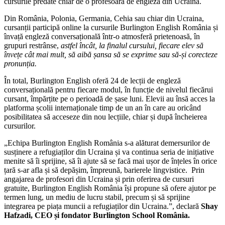
cursurile predate chiar de o profesoară de engleză din Ucraina.
Din România, Polonia, Germania, Cehia sau chiar din Ucraina,
cursanții participă online la cursurile Burlington English România și
învață engleză conversațională într-o atmosferă prietenoasă, în
grupuri restrânse,
astfel încât, la finalul cursului, fiecare elev să
învețe cât mai mult, să aibă șansa să se exprime sau să-și corecteze
pronunția.
În total, Burlington English oferă 24 de lecții de engleză
conversațională pentru fiecare modul, în funcție de nivelul fiecărui
cursant, împărțite pe o perioadă de șase luni. Elevii au însă acces la
platforma școlii internaționale timp de un an în care au oricând
posibilitatea să acceseze din nou lecțiile, chiar și după încheierea
cursurilor.
„Echipa Burlington English România s-a alăturat demersurilor de
susținere a refugiaților din Ucraina și va continua seria de inițiative
menite să îi sprijine, să îi ajute să se facă mai ușor de înțeles în orice
țară s-ar afla și să depășim, împreună, barierele lingvistice. Prin
angajarea de profesori din Ucraina și prin oferirea de cursuri
gratuite, Burlington English România își propune să ofere ajutor pe
termen lung, un mediu de lucru stabil, precum și să sprijine
integrarea pe piața muncii a refugiaților din Ucraina.”, declară
Shay
Hafzadi, CEO și fondator Burlington School România.