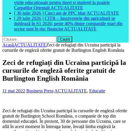
vizite educaționale pentru tineri și studenți la poalele
Carpaților Orientali
ACTUALITATE
[ 30 iulie 2026 ]
Cinci ani de PPC blue
ACTUALITATE
[ 29 iulie 2026 ]
CITR – Insolvențele din agricultură se
dublează în S1 2026; peste 40% dintre companiile mari din
sector sunt în risc financiar
ACTUALITATE
Caută
după:
Acasă
ACTUALITATE
Zeci de refugiați din Ucraina participă la
cursurile de engleză oferite gratuit de Burlington English România
Zeci de refugiați din Ucraina participă la
cursurile de engleză oferite gratuit de
Burlington English România
11 mai 2022
Business Press
ACTUALITATE
,
Educatie
Zeci de refugiați din Ucraina participă la cursurile de engleză oferite
gratuit de Burlington School România, o companie de top din
domeniul educației. În prezent, 30 de persoane din Ucraina, care se
află în acest moment în întreaga lume, învață limba engleză la