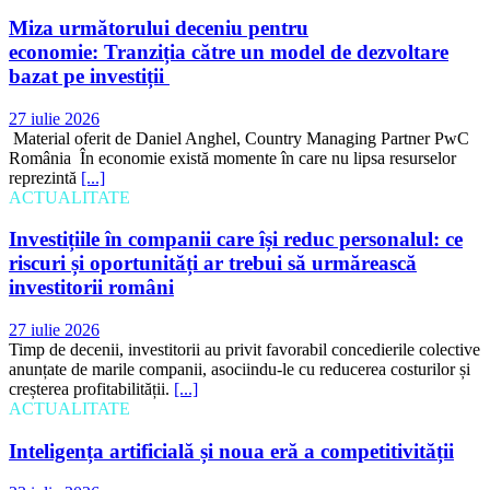
Miza următorului deceniu pentru
economie: Tranziția către un model de dezvoltare
bazat pe investiții
27 iulie 2026
Material oferit de Daniel Anghel, Country Managing Partner PwC
România În economie există momente în care nu lipsa resurselor
reprezintă
[...]
ACTUALITATE
Investițiile în companii care își reduc personalul: ce
riscuri și oportunități ar trebui să urmărească
investitorii români
27 iulie 2026
Timp de decenii, investitorii au privit favorabil concedierile colective
anunțate de marile companii, asociindu-le cu reducerea costurilor și
creșterea profitabilității.
[...]
ACTUALITATE
Inteligența artificială și noua eră a competitivității