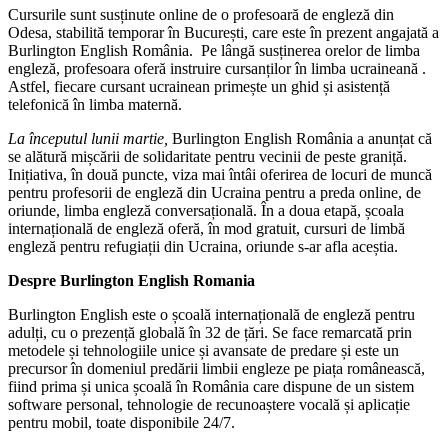
Cursurile sunt susținute online de o profesoară de engleză din
Odesa, stabilită temporar în București, care este în prezent angajată a
Burlington English România. Pe lângă susținerea orelor de limba
engleză, profesoara oferă instruire cursanților în limba ucraineană .
Astfel, fiecare cursant ucrainean primește un ghid și asistență
telefonică în limba maternă.
La începutul lunii martie,
Burlington English România a anunțat că
se alătură mișcării de solidaritate pentru vecinii de peste graniță.
Inițiativa, în două puncte, viza mai întâi oferirea de locuri de muncă
pentru profesorii de engleză din Ucraina pentru a preda online, de
oriunde, limba engleză conversațională. În a doua etapă, școala
internațională de engleză oferă, în mod gratuit, cursuri de limbă
engleză pentru refugiații din Ucraina, oriunde s-ar afla aceștia.
Despre Burlington English Romania
Burlington English este o școală internațională de engleză pentru
adulți, cu o prezență globală în 32 de țări. Se face remarcată prin
metodele și tehnologiile unice și avansate de predare și este un
precursor în domeniul predării limbii engleze pe piața românească,
fiind prima și unica școală în România care dispune de un sistem
software personal, tehnologie de recunoaștere vocală și aplicație
pentru mobil, toate disponibile 24/7.