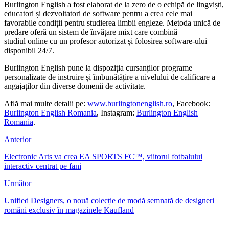
Burlington English a fost elaborat de la zero de o echipă de lingviști,
educatori și dezvoltatori de software pentru a crea cele mai
favorabile condiții pentru studierea limbii engleze. Metoda unică de
predare oferă un sistem de învățare mixt care combină
studiul online cu un profesor autorizat și folosirea software-ului
disponibil 24/7.
Burlington English pune la dispoziția cursanților programe
personalizate de instruire și îmbunătățire a nivelului de calificare a
angajaților din diverse domenii de activitate.
Află mai multe detalii pe:
www.burlingtonenglish.ro
, Facebook:
Burlington English Romania
, Instagram:
Burlington English
Romania
.
Anterior
Electronic Arts va crea EA SPORTS FC™, viitorul fotbalului
interactiv centrat pe fani
Următor
Unified Designers, o nouă colecție de modă semnată de designeri
români exclusiv în magazinele Kaufland