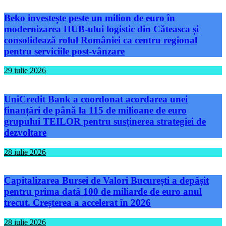
Beko investește peste un milion de euro în
modernizarea HUB-ului logistic din Căteasca și
consolidează rolul României ca centru regional
pentru serviciile post-vânzare
29 iulie 2026
UniCredit Bank a coordonat acordarea unei
finanțări de până la 115 de milioane de euro
grupului TEILOR pentru susținerea strategiei de
dezvoltare
28 iulie 2026
Capitalizarea Bursei de Valori București a depășit
pentru prima dată 100 de miliarde de euro anul
trecut. Creșterea a accelerat în 2026
28 iulie 2026