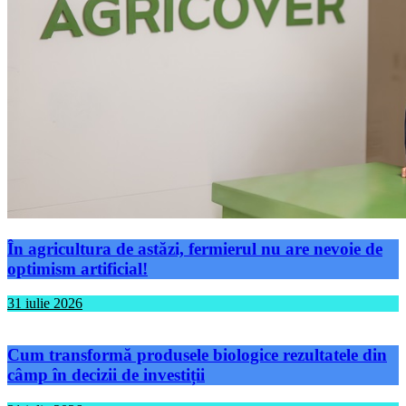
În agricultura de astăzi, fermierul nu are nevoie de
optimism artificial!
31 iulie 2026
Cum transformă produsele biologice rezultatele din
câmp în decizii de investiții