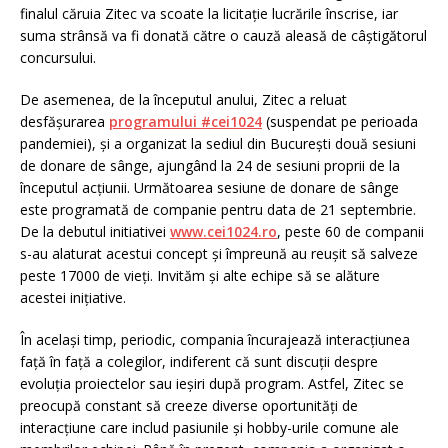
finalul căruia Zitec va scoate la licitație lucrările înscrise, iar
suma strânsă va fi donată către o cauză aleasă de câștigătorul
concursului.
De asemenea, de la începutul anului, Zitec a reluat
desfășurarea
programului #cei1024
(suspendat pe perioada
pandemiei), și a organizat la sediul din București două sesiuni
de donare de sânge, ajungând la 24 de sesiuni proprii de la
începutul acțiunii. Următoarea sesiune de donare de sânge
este programată de companie pentru data de 21 septembrie.
De la debutul initiativei
www.cei1024.ro
, peste 60 de companii
s-au alaturat acestui concept și împreună au reușit să salveze
peste 17000 de vieți. Invităm și alte echipe să se alăture
acestei inițiative.
În același timp, periodic, compania încurajează interacțiunea
față în față a colegilor, indiferent că sunt discuții despre
evoluția proiectelor sau ieșiri după program. Astfel, Zitec se
preocupă constant să creeze diverse oportunități de
interacțiune care includ pasiunile și hobby-urile comune ale