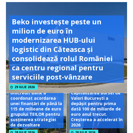
Beko investește peste un
milion de euro în
modernizarea HUB-ului
logistic din Căteasca și
consolidează rolul României
ca centru regional pentru
serviciile post-vânzare
29 IULIE 2026
UniCredit Bank a
Capitalizarea Bursei de
coordonat acordarea
Valori București a
unei finanțări de până la
depășit pentru prima
115 de milioane de euro
dată 100 de miliarde de
grupului TEILOR pentru
euro anul trecut.
susținerea strategiei
Creșterea a accelerat în
de dezvoltare
2026
28 IULIE 2026
28 IULIE 2026