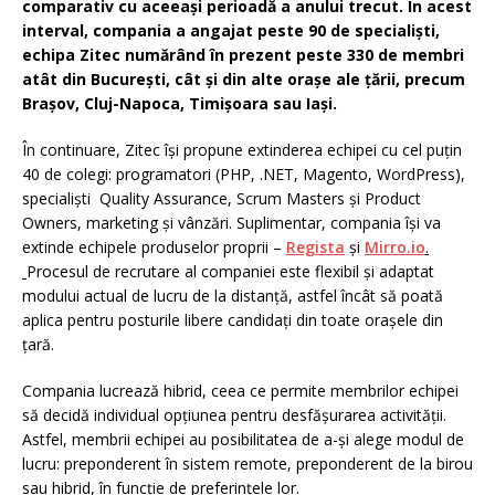
comparativ cu aceeași perioadă a anului trecut. În acest
interval, compania a angajat peste 90 de specialiști,
echipa Zitec numărând în prezent peste 330 de membri
atât din București, cât și din alte orașe ale țării, precum
Brașov, Cluj-Napoca, Timișoara sau Iași.
În continuare, Zitec își propune extinderea echipei cu cel puțin
40 de colegi: programatori (PHP, .NET, Magento, WordPress),
specialiști Quality Assurance, Scrum Masters și Product
Owners, marketing și vânzări. Suplimentar, compania își va
extinde echipele produselor proprii –
Regista
și
Mirro.io
.
Procesul de recrutare al companiei este flexibil și adaptat
modului actual de lucru de la distanță, astfel încât să poată
aplica pentru posturile libere candidați din toate orașele din
țară.
Compania lucrează hibrid, ceea ce permite membrilor echipei
să decidă individual opțiunea pentru desfășurarea activității.
Astfel, membrii echipei au posibilitatea de a-și alege modul de
lucru: preponderent în sistem remote, preponderent de la birou
sau hibrid, în funcție de preferințele lor.