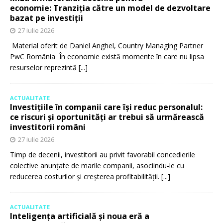
economie: Tranziția către un model de dezvoltare
bazat pe investiții
27 iulie 2026
Material oferit de Daniel Anghel, Country Managing Partner
PwC România În economie există momente în care nu lipsa
resurselor reprezintă
[...]
ACTUALITATE
Investițiile în companii care își reduc personalul:
ce riscuri și oportunități ar trebui să urmărească
investitorii români
27 iulie 2026
Timp de decenii, investitorii au privit favorabil concedierile
colective anunțate de marile companii, asociindu-le cu
reducerea costurilor și creșterea profitabilității.
[...]
ACTUALITATE
Inteligența artificială și noua eră a