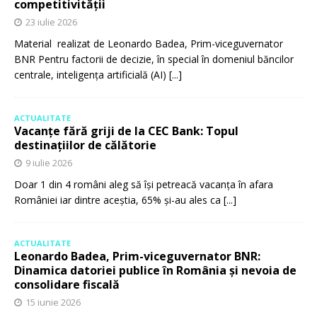
competitivității
23 iulie 2026
Material realizat de Leonardo Badea, Prim-viceguvernator
BNR Pentru factorii de decizie, în special în domeniul băncilor
centrale, inteligența artificială (AI)
[...]
ACTUALITATE
Vacanțe fără griji de la CEC Bank: Topul
destinațiilor de călătorie
9 iulie 2026
Doar 1 din 4 români aleg să își petreacă vacanța în afara
României iar dintre aceștia, 65% și-au ales ca
[...]
ACTUALITATE
Leonardo Badea, Prim-viceguvernator BNR:
Dinamica datoriei publice în România și nevoia de
consolidare fiscală
15 iunie 2026