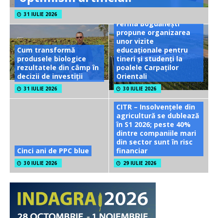
31 IULIE 2026
Ferma Bogdănești
propune organizarea
unor vizite
Cum transformă
educaționale pentru
produsele biologice
tineri și studenți la
rezultatele din câmp în
poalele Carpaților
decizii de investiții
Orientali
31 IULIE 2026
30 IULIE 2026
CITR – Insolvențele din
agricultură se dublează
în S1 2026; peste 40%
dintre companiile mari
din sector sunt în risc
Cinci ani de PPC blue
financiar
30 IULIE 2026
29 IULIE 2026