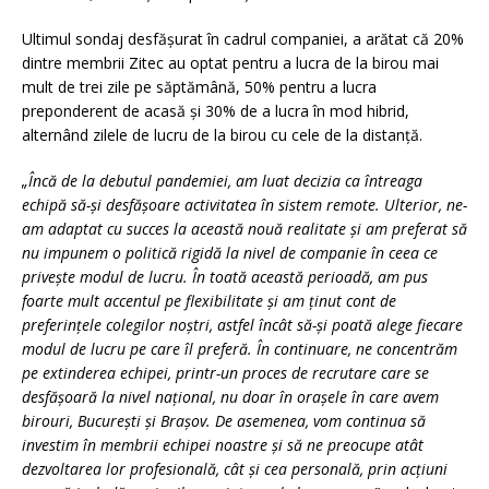
Ultimul sondaj desfășurat în cadrul companiei, a arătat că 20%
dintre membrii Zitec au optat pentru a lucra de la birou mai
mult de trei zile pe săptămână, 50% pentru a lucra
preponderent de acasă și 30% de a lucra în mod hibrid,
alternând zilele de lucru de la birou cu cele de la distanță.
„Încă de la debutul pandemiei, am luat decizia ca întreaga
echipă să-și desfășoare activitatea în sistem remote. Ulterior, ne-
am adaptat cu succes la această nouă realitate și am preferat să
nu impunem o politică rigidă la nivel de companie în ceea ce
privește modul de lucru. În toată această perioadă, am pus
foarte mult accentul pe flexibilitate și am ținut cont de
preferințele colegilor noștri, astfel încât să-și poată alege fiecare
modul de lucru pe care îl preferă. În continuare, ne concentrăm
pe extinderea echipei, printr-un proces de recrutare care se
desfășoară la nivel național, nu doar în orașele în care avem
birouri, București și Brașov. De asemenea, vom continua să
investim în membrii echipei noastre și să ne preocupe atât
dezvoltarea lor profesională, cât și cea personală, prin acțiuni