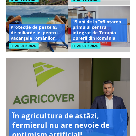
15 ani de la înființarea
Protecție de peste 85
primului centru
de miliarde lei pentru
integrat de Terapia
vacanțele românilor
Durerii din România
28 IULIE 2026
28 IULIE 2026
În agricultura de astăzi,
fermierul nu are nevoie de
optimism artificial!