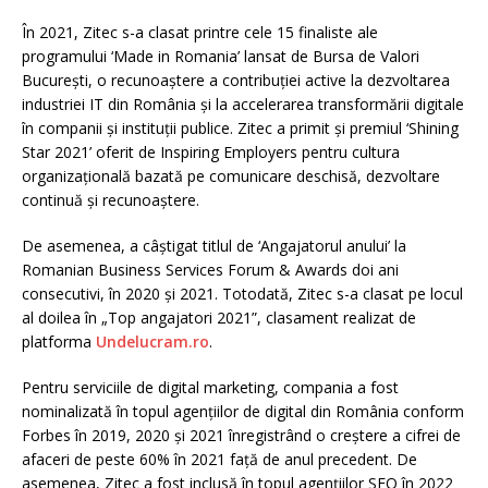
În 2021, Zitec s-a clasat printre cele 15 finaliste ale
programului ‘Made in Romania’ lansat de Bursa de Valori
București, o recunoaștere a contribuției active la dezvoltarea
industriei IT din România și la accelerarea transformării digitale
în companii și instituții publice. Zitec a primit și premiul ‘Shining
Star 2021’ oferit de Inspiring Employers pentru cultura
organizațională bazată pe comunicare deschisă, dezvoltare
continuă și recunoaștere.
De asemenea, a câștigat titlul de ‘Angajatorul anului’ la
Romanian Business Services Forum & Awards doi ani
consecutivi, în 2020 și 2021. Totodată, Zitec s-a clasat pe locul
al doilea în „Top angajatori 2021”, clasament realizat de
platforma
Undelucram.ro
.
Pentru serviciile de digital marketing, compania a fost
nominalizată în topul agențiilor de digital din România conform
Forbes în 2019, 2020 și 2021 înregistrând o creștere a cifrei de
afaceri de peste 60% în 2021 față de anul precedent. De
asemenea, Zitec a fost inclusă în topul agențiilor SEO în 2022