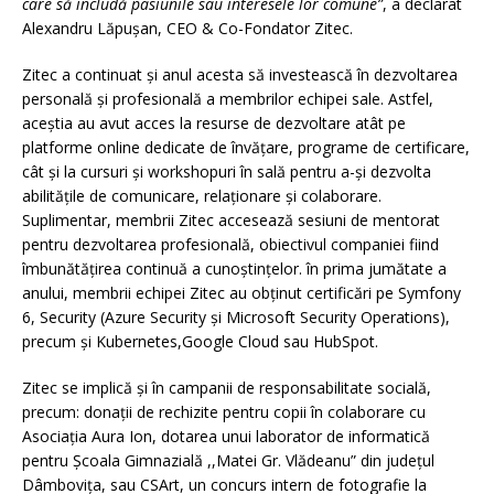
care să includă pasiunile sau interesele lor comune”
, a declarat
Alexandru Lăpușan, CEO & Co-Fondator Zitec.
Zitec a continuat și anul acesta să investească în dezvoltarea
personală și profesională a membrilor echipei sale. Astfel,
aceștia au avut acces la resurse de dezvoltare atât pe
platforme online dedicate de învățare, programe de certificare,
cât și la cursuri și workshopuri în sală pentru a-și dezvolta
abilitățile de comunicare, relaționare și colaborare.
Suplimentar, membrii Zitec accesează sesiuni de mentorat
pentru dezvoltarea profesională, obiectivul companiei fiind
îmbunătățirea continuă a cunoștințelor. în prima jumătate a
anului, membrii echipei Zitec au obținut certificări pe Symfony
6, Security (Azure Security și Microsoft Security Operations),
precum și Kubernetes,Google Cloud sau HubSpot.
Zitec se implică și în campanii de responsabilitate socială,
precum: donații de rechizite pentru copii în colaborare cu
Asociația Aura Ion, dotarea unui laborator de informatică
pentru Școala Gimnazială ,,Matei Gr. Vlădeanu” din județul
Dâmbovița, sau CSArt, un concurs intern de fotografie la