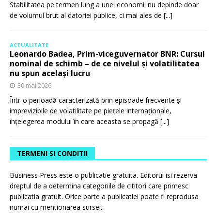
Stabilitatea pe termen lung a unei economii nu depinde doar
de volumul brut al datoriei publice, ci mai ales de
[...]
ACTUALITATE
Leonardo Badea, Prim-viceguvernator BNR: Cursul
nominal de schimb – de ce nivelul și volatilitatea
nu spun același lucru
30 mai 2026
Într-o perioadă caracterizată prin episoade frecvente și
imprevizibile de volatilitate pe piețele internaționale,
înțelegerea modului în care aceasta se propagă
[...]
TERMENI SI CONDITII
Business Press este o publicatie gratuita. Editorul isi rezerva
dreptul de a determina categoriile de cititori care primesc
publicatia gratuit. Orice parte a publicatiei poate fi reprodusa
numai cu mentionarea sursei.