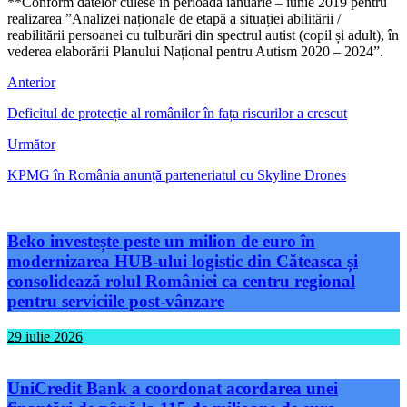
**Conform datelor culese în perioada ianuarie – iunie 2019 pentru
realizarea ”Analizei naționale de etapă a situației abilitării /
reabilitării persoanei cu tulburări din spectrul autist (copil și adult), în
vederea elaborării Planului Național pentru Autism 2020 – 2024”.
Anterior
Deficitul de protecție al românilor în fața riscurilor a crescut
Următor
KPMG în România anunță parteneriatul cu Skyline Drones
Beko investește peste un milion de euro în
modernizarea HUB-ului logistic din Căteasca și
consolidează rolul României ca centru regional
pentru serviciile post-vânzare
29 iulie 2026
UniCredit Bank a coordonat acordarea unei