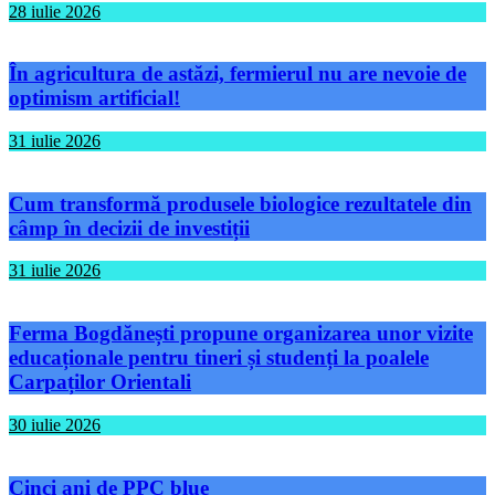
28 iulie 2026
În agricultura de astăzi, fermierul nu are nevoie de
optimism artificial!
31 iulie 2026
Cum transformă produsele biologice rezultatele din
câmp în decizii de investiții
31 iulie 2026
Ferma Bogdănești propune organizarea unor vizite
educaționale pentru tineri și studenți la poalele
Carpaților Orientali
30 iulie 2026
Cinci ani de PPC blue