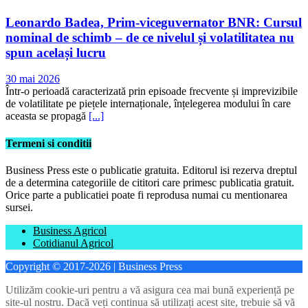
Leonardo Badea, Prim-viceguvernator BNR: Cursul
nominal de schimb – de ce nivelul și volatilitatea nu
spun același lucru
30 mai 2026
Într-o perioadă caracterizată prin episoade frecvente și imprevizibile
de volatilitate pe piețele internaționale, înțelegerea modului în care
aceasta se propagă
[...]
Termeni si conditii
Business Press este o publicatie gratuita. Editorul isi rezerva dreptul
de a determina categoriile de cititori care primesc publicatia gratuit.
Orice parte a publicatiei poate fi reprodusa numai cu mentionarea
sursei.
Business Agricol
Cotidianul Agricol
Copyright © 2017-2026 | Business Press
Utilizăm cookie-uri pentru a vă asigura cea mai bună experiență pe
site-ul nostru. Dacă veți continua să utilizați acest site, trebuie să vă