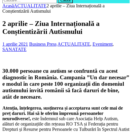
după:
Acasă
ACTUALITATE
2 aprilie – Ziua Internațională a
Conștientizării Autismului
2 aprilie – Ziua Internațională a
Conștientizării Autismului
1 aprilie 2021
Business Press
ACTUALITATE
,
Eveniment
,
SANATATE
30.000 persoane cu autism se confruntă cu acest
diagnostic în România. Campania ”
Un dar necesar
”
e modul în care peste 100 organizații din domeniul
autismului invită românii să facă daruri de bine,
atât de necesare.
Atenția, înțelegerea, susținerea și acceptarea sunt cele mai de
preț daruri. Hai să le oferim împreună persoanelor
neurodiverse!,
este îndemnul sub care Asociația Help Autism,
alături de organizațiile din rețeaua RO TSA și Federația pentru
Drepturi și Resurse pentru Persoanele cu Tulburări în Spectrul Autist