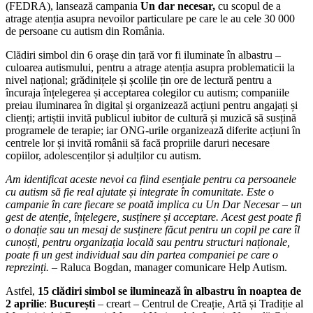
(FEDRA), lansează campania
Un dar necesar,
cu scopul de a
atrage atenția asupra nevoilor particulare pe care le au cele 30 000
de persoane cu autism din România.
Clădiri simbol din 6 orașe din țară vor fi iluminate în albastru –
culoarea autismului, pentru a atrage atenția asupra problematicii la
nivel național; grădinițele și școlile țin ore de lectură pentru a
încuraja înțelegerea și acceptarea colegilor cu autism; companiile
preiau iluminarea în digital și organizează acțiuni pentru angajați și
clienți; artiștii invită publicul iubitor de cultură și muzică să susțină
programele de terapie; iar ONG-urile organizează diferite acțiuni în
centrele lor și invită românii să facă propriile daruri necesare
copiilor, adolescenților și adulților cu autism.
Am identificat aceste nevoi ca fiind esențiale pentru ca persoanele
cu autism să fie real ajutate ș
i integrate
în comunitate. Este o
campanie în care fiecare se poată implica cu Un Dar Necesar – un
gest de atenție, înțelegere, susținere și acceptare. Acest gest poate fi
o donație sau un mesaj de susținere făcut pentru un copil pe care îl
cunoști, pentru organizaț
ia local
ă sau pentru structuri naționale,
poate fi un gest individual sau din partea companiei pe care o
reprezinț
i.
– Raluca Bogdan, manager comunicare Help Autism.
Astfel,
15 clădiri simbol se iluminează în albastru în noaptea de
2 aprilie
:
București
– creart – Centrul de Creație, Artă și Tradiție al