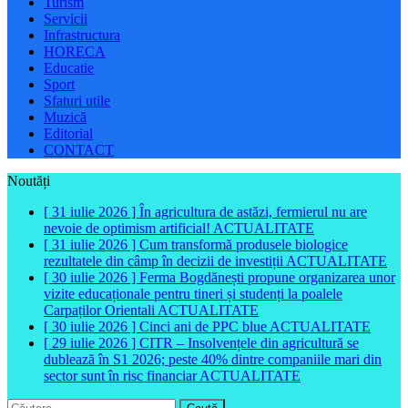
Turism
Servicii
Infrastructura
HORECA
Educatie
Sport
Sfaturi utile
Muzică
Editorial
CONTACT
Noutăți
[ 31 iulie 2026 ]
În agricultura de astăzi, fermierul nu are
nevoie de optimism artificial!
ACTUALITATE
[ 31 iulie 2026 ]
Cum transformă produsele biologice
rezultatele din câmp în decizii de investiții
ACTUALITATE
[ 30 iulie 2026 ]
Ferma Bogdănești propune organizarea unor
vizite educaționale pentru tineri și studenți la poalele
Carpaților Orientali
ACTUALITATE
[ 30 iulie 2026 ]
Cinci ani de PPC blue
ACTUALITATE
[ 29 iulie 2026 ]
CITR – Insolvențele din agricultură se
dublează în S1 2026; peste 40% dintre companiile mari din
sector sunt în risc financiar
ACTUALITATE
Caută