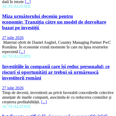
dată în istorie
[...]
ACTUALITATE
Miza următorului deceniu pentru
economie: Tranziția către un model de dezvoltare
bazat pe investiții
27 iulie 2026
Material oferit de Daniel Anghel, Country Managing Partner PwC
România În economie există momente în care nu lipsa resurselor
reprezintă
[...]
ACTUALITATE
Investițiile în companii care își reduc personalul: ce
riscuri și oportunități ar trebui să urmărească
investitorii români
27 iulie 2026
Timp de decenii, investitorii au privit favorabil concedierile colective
anunțate de marile companii, asociindu-le cu reducerea costurilor și
creșterea profitabilității.
[...]
ACTUALITATE