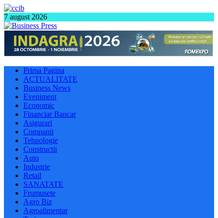
7 august 2026
Prima Pagina
ACTUALITATE
Business News
Eveniment
Economic
Financiar Bancar
Asigurari
Companii
Tehnologie
Constructii
Auto
Industrie
Retail
SANATATE
Frumusete
Agro Biz
Agroalimentar