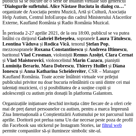
publicul să se bucure de o serie de întâlniri virtuale sub genericul
“
Dialogurile sufletului. Alice Nă
stase Buciuta
în dialog cu…
”
organizate de Asociația pentru Muzică, Artă și Cultură, Asociația
Help Autism, Centrul InfoEuropa din cadrul Ministerului Afacerilor
Externe, Kaufland România și Radio România Muzical.
În perioada 2-27 aprilie 2021, de la ora 18:00, publicul se va putea
întâlni cu dirijorul
Gabriel Bebe
șelea
, sopranele
Laura T
ătulescu
,
Leontina V
ăduva
și
Rodica Vică
, tenorul
Ș
tefan Pop
,
mezzosopranele
Roxana Constantinescu
și
Andreea Iftimescu
,
baritonul
Vlad Crosman
, violoniștii
Remus Azoiț
ei
,
Clara Cernat
și
Vlad Maistorovici
, violoncelistul
Marin Cazacu
, pianiștii
Lumini
ț
a Berariu
,
Mara Dobrescu
,
Thierry Huillet
și
Diana
Ionescu
și
Anna Katharina Scheidereiter
, CSR – Manager
Kaufland România. Toate aceste întâlniri virtuale vor prilejui
publicului privitor nu doar bucuria reîntâlnirii cu unii dintre cei mai
talentați muzicieni, ci și posibilitatea de a susține copiii și
adolescenții cu autism prin donații în platforma Galantom.
Organizațiile inițiatoare deschid invitația către fiecare de a oferi cele
mai de preț daruri persoanelor cu autism, pentru a marca împreună
Ziua Internațională a Conștientizării Autismului pe tot parcursul lunii
aprilie. Doritorii pot prelua rama Un dar necesar peste poza de profil
din Facebook sau stickerul pe Instagram Stories, iar
filtrul web
permite companiilor să-și ilumineze simbolic site-ul.