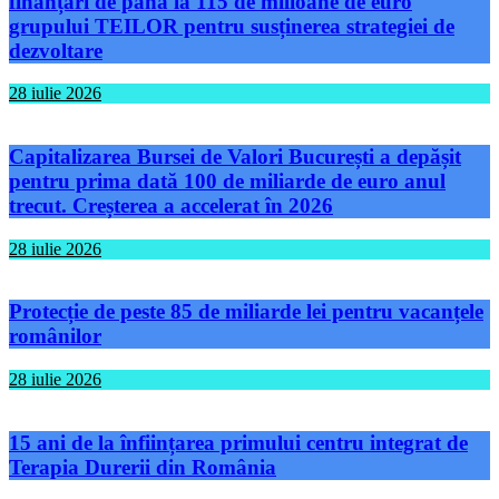
finanțări de până la 115 de milioane de euro
grupului TEILOR pentru susținerea strategiei de
dezvoltare
28 iulie 2026
Capitalizarea Bursei de Valori București a depășit
pentru prima dată 100 de miliarde de euro anul
trecut. Creșterea a accelerat în 2026
28 iulie 2026
Protecție de peste 85 de miliarde lei pentru vacanțele
românilor
28 iulie 2026
15 ani de la înființarea primului centru integrat de
Terapia Durerii din România