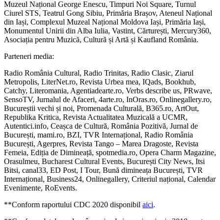
Muzeul Național George Enescu, Timpuri Noi Square, Turnul
Ciurel STS, Teatrul Gong Sibiu, Primăria Brașov, Ateneul Național
din Iași, Complexul Muzeal Național Moldova Iași, Primăria Iași,
Monumentul Unirii din Alba Iulia, Vastint, Cărturești, Mercury360,
Asociația pentru Muzică, Cultură și Artă și Kaufland România.
Parteneri media:
Radio România Cultural, Radio Trinitas, Radio Clasic, Ziarul
Metropolis, LiterNet.ro, Revista Urbea mea, IQads, Bookhub,
Catchy, Literomania, Agentiadearte.ro, Verbs describe us, PRwave,
SensoTV, Jurnalul de Afaceri, 4arte.ro, InOras.ro, Onlinegallery.ro,
Bucureștii vechi și noi, Promenada Culturală, B365.ro, ArtOut,
Republika Kritica, Revista Actualitatea Muzicală a UCMR,
Autentici.info, Ceașca de Cultură, România Pozitivă, Jurnal de
București, mami.ro, BZI, TVR Internațional, Radio România
București, Agerpres, Revista Tango – Marea Dragoste, Revista
Femeia, Ediția de Dimineață, spotmedia.ro, Opera Charm Magazine,
Orasulmeu, Bucharest Cultural Events, București City News, Itsi
Bitsi, canal33, ED Post, I Tour, Bună dimineața București, TVR
Internațional, Business24, Onlinegallery, Criteriul național, Calendar
Evenimente, RoEvents.
**Conform raportului CDC 2020 disponibil
aici
.