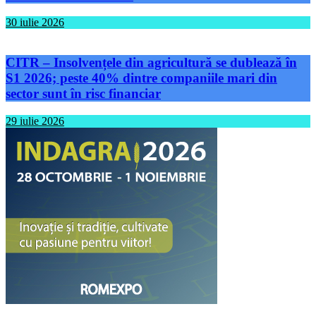
30 iulie 2026
CITR – Insolvențele din agricultură se dublează în
S1 2026; peste 40% dintre companiile mari din
sector sunt în risc financiar
29 iulie 2026