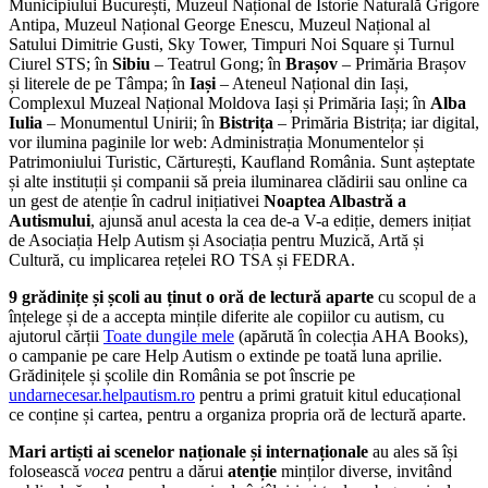
Municipiului București, Muzeul Național de Istorie Naturală Grigore
Antipa, Muzeul Național George Enescu, Muzeul Național al
Satului Dimitrie Gusti, Sky Tower, Timpuri Noi Square și Turnul
Ciurel STS; în
Sibiu
– Teatrul Gong; în
Brașov
– Primăria Brașov
și literele de pe Tâmpa; în
Iași
– Ateneul Național din Iași,
Complexul Muzeal Național Moldova Iași și Primăria Iași; în
Alba
Iulia
– Monumentul Unirii; în
Bistrița
– Primăria Bistrița; iar digital,
vor ilumina paginile lor web: Administrația Monumentelor și
Patrimoniului Turistic, Cărturești, Kaufland România. Sunt așteptate
și alte instituții și companii să preia iluminarea clădirii sau online ca
un gest de atenție în cadrul inițiativei
Noaptea Albastră a
Autismului
, ajunsă anul acesta la cea de-a V-a ediție, demers inițiat
de Asociația Help Autism și Asociația pentru Muzică, Artă și
Cultură, cu implicarea rețelei RO TSA și FEDRA.
9 grădinițe și școli au ținut o oră
de lectur
ă
aparte
cu scopul de a
înțelege și de a accepta mințile diferite ale copiilor cu autism, cu
ajutorul cărții
Toate dungile mele
(apărută în colecția AHA Books),
o campanie pe care Help Autism o extinde pe toată luna aprilie.
Grădinițele și școlile din România se pot înscrie pe
undarnecesar.helpautism.ro
pentru a primi gratuit kitul educațional
ce conține și cartea, pentru a organiza propria oră de lectură aparte.
Mari artiști ai scenelor naț
ionale
ș
i interna
ț
ionale
au ales să își
folosească
vocea
pentru a dărui
aten
ție
minților diverse, invitând