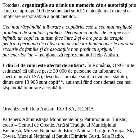
Totodată,
organizațiile au trimis un memoriu că
tre autorit
ăți
prin
care, cei aproape 100 de semnatari solicită o atenție mai mare și o
implicare responsabilă a politicienilor.
Cea mai răspâ
ndit
ă tulburare a copilăriei este și cea mai neglijată
problemă de sănătate publică. Decontarea orelor de terapie este
infimă: un copil cu autism face î
ntre 2
și 4 ore pe zi de terapie
pentru o perioadă
de c
âțiva ani, nevoile lor fiind acoperite aproape
exclusiv de familie și de asociațiile non-profit cu sprijinul
partenerilor lor.
– menționează reprezentantul Help Autism.
1 din 54 de copii este afectat de autism
*
.
În România, ONG-urile
estimează că trăiesc peste 30 000 de persoane cu tulburare de
spectru autist (TSA), deși doar jumătate sunt în evidența statului,
dintre care 13 905 sunt copii**, autismul fiind considerată cea mai
răspândită tulburare a copilăriei.
Organizatori: Help Autism, RO TSA, FEDRA
Parteneri: Administrația Monumentelor și Patrimoniului Turistic,
creart – Centrul de Creație, Artă și Tradiție al Municipiului
București, Muzeul Național de Istorie Naturală Grigore Antipa, Sky
Tower, Muzeul Național al Satului Dimitrie Gusti, Sala Radio,