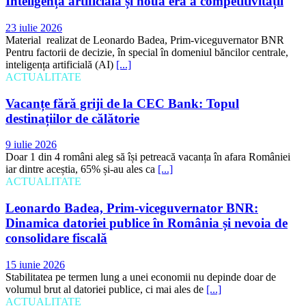
Inteligența artificială și noua eră a competitivității
23 iulie 2026
Material realizat de Leonardo Badea, Prim-viceguvernator BNR
Pentru factorii de decizie, în special în domeniul băncilor centrale,
inteligența artificială (AI)
[...]
ACTUALITATE
Vacanțe fără griji de la CEC Bank: Topul
destinațiilor de călătorie
9 iulie 2026
Doar 1 din 4 români aleg să își petreacă vacanța în afara României
iar dintre aceștia, 65% și-au ales ca
[...]
ACTUALITATE
Leonardo Badea, Prim-viceguvernator BNR:
Dinamica datoriei publice în România și nevoia de
consolidare fiscală
15 iunie 2026
Stabilitatea pe termen lung a unei economii nu depinde doar de
volumul brut al datoriei publice, ci mai ales de
[...]
ACTUALITATE