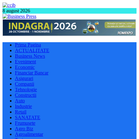
8 august 2026
Prima Pagina
ACTUALITATE
Business News
Eveniment
Economic
Financiar Bancar
Asigurari
Companii
Tehnologie
Constructii
Auto
Industrie
Retail
SANATATE
Frumusete
Agro Biz
Agroalimentar