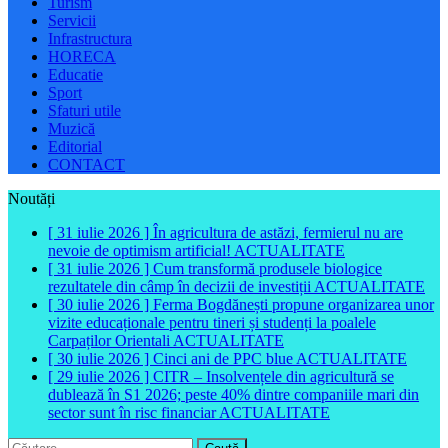
Turism
Servicii
Infrastructura
HORECA
Educatie
Sport
Sfaturi utile
Muzică
Editorial
CONTACT
Noutăți
[ 31 iulie 2026 ]
În agricultura de astăzi, fermierul nu are
nevoie de optimism artificial!
ACTUALITATE
[ 31 iulie 2026 ]
Cum transformă produsele biologice
rezultatele din câmp în decizii de investiții
ACTUALITATE
[ 30 iulie 2026 ]
Ferma Bogdănești propune organizarea unor
vizite educaționale pentru tineri și studenți la poalele
Carpaților Orientali
ACTUALITATE
[ 30 iulie 2026 ]
Cinci ani de PPC blue
ACTUALITATE
[ 29 iulie 2026 ]
CITR – Insolvențele din agricultură se
dublează în S1 2026; peste 40% dintre companiile mari din
sector sunt în risc financiar
ACTUALITATE
Caută