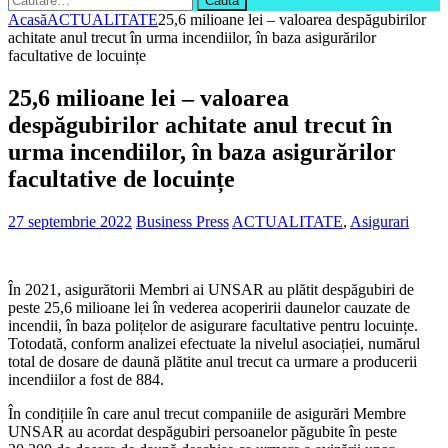
după:
Acasă
ACTUALITATE
25,6 milioane lei – valoarea despăgubirilor
achitate anul trecut în urma incendiilor, în baza asigurărilor
facultative de locuințe
25,6 milioane lei – valoarea
despăgubirilor achitate anul trecut în
urma incendiilor, în baza asigurărilor
facultative de locuințe
27 septembrie 2022
Business Press
ACTUALITATE
,
Asigurari
În 2021, asigurătorii Membri ai UNSAR au plătit despăgubiri de
peste 25,6 milioane lei în vederea acoperirii daunelor cauzate de
incendii, în baza polițelor de asigurare facultative pentru locuințe.
Totodată, conform analizei efectuate la nivelul asociației, numărul
total de dosare de daună plătite anul trecut ca urmare a producerii
incendiilor a fost de 884.
În condițiile în care anul trecut companiile de asigurări Membre
UNSAR au acordat despăgubiri persoanelor păgubite în peste