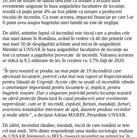
20.300 de dosare de daună deschise ca urmare a avizării unor
evenimente asigurate în baza asigurărilor facultative de locuințe,
rezultă că puțin peste 4% au fost plătite ca urmare a producerii
riscului de incendiu. Cu toate acestea, impactul financiar pe care l-ar
fi putut avea asupra bugetului unei familii nu este de neglijat.
De altfel, amintim faptul că incendiul este riscul care a produs cele
mai mari daune în România, având în vedere că 40 din primele cele
mai mari 50 de despăgubiri achitate anul trecut de asigurătorii
Membri ai UNSAR în baza asigurărilor facultative de locuințe au
fost ca urmare a pagubelor provocate de incendii. Valoarea acestora
se ridică la 9,5 milioane de lei, în creștere cu 3,7% față de 2020.
”
În țara noastră se produc nu mai puțin de 19 incendii/zi care
afectează locuințele, potrivit celui mai nou raport al
Inspectoratului
pentru Situații de Urgență.
Aceste cifre ne arată că i
ncendiile rămân
o amenințare importantă pentru locuințele și, implicit, pentru
bugetele noastre. Dar o asigurare potrivită pentru locuința noastră
ne oferă protecție financiară în cazul producerii unor evenimente
neprevăzute, cum ar fi: incendii, explozii, furtuni, inundații, furturi,
avarierea instalațiilor interioare de apă, daunele produse vecinilor
și multe altele”,
a declarat Adrian MARIN, Președinte UNSAR.
De altfel, incendiul rămâne, totodată, riscul de care românii se tem
cel mai mult. 56% dintre respondenții unui studiu sociologic realizat
de UNSAR împreună cu IRES clasează incendiul pe primul loc în