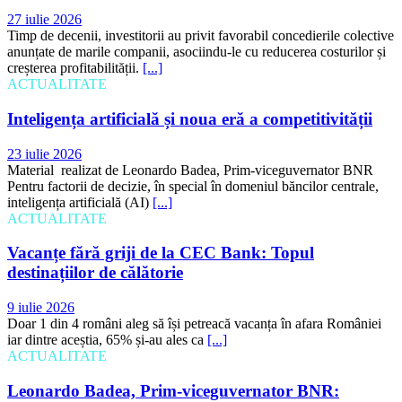
27 iulie 2026
Timp de decenii, investitorii au privit favorabil concedierile colective
anunțate de marile companii, asociindu-le cu reducerea costurilor și
creșterea profitabilității.
[...]
ACTUALITATE
Inteligența artificială și noua eră a competitivității
23 iulie 2026
Material realizat de Leonardo Badea, Prim-viceguvernator BNR
Pentru factorii de decizie, în special în domeniul băncilor centrale,
inteligența artificială (AI)
[...]
ACTUALITATE
Vacanțe fără griji de la CEC Bank: Topul
destinațiilor de călătorie
9 iulie 2026
Doar 1 din 4 români aleg să își petreacă vacanța în afara României
iar dintre aceștia, 65% și-au ales ca
[...]
ACTUALITATE
Leonardo Badea, Prim-viceguvernator BNR: