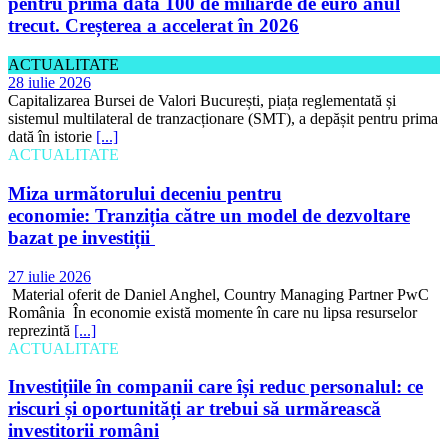
pentru prima dată 100 de miliarde de euro anul
trecut. Creșterea a accelerat în 2026
ACTUALITATE
28 iulie 2026
Capitalizarea Bursei de Valori București, piața reglementată și
sistemul multilateral de tranzacționare (SMT), a depășit pentru prima
dată în istorie
[...]
ACTUALITATE
Miza următorului deceniu pentru
economie: Tranziția către un model de dezvoltare
bazat pe investiții
27 iulie 2026
Material oferit de Daniel Anghel, Country Managing Partner PwC
România În economie există momente în care nu lipsa resurselor
reprezintă
[...]
ACTUALITATE
Investițiile în companii care își reduc personalul: ce
riscuri și oportunități ar trebui să urmărească
investitorii români