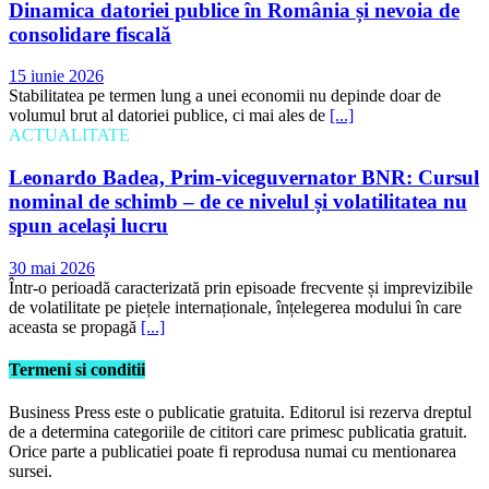
Dinamica datoriei publice în România și nevoia de
consolidare fiscală
15 iunie 2026
Stabilitatea pe termen lung a unei economii nu depinde doar de
volumul brut al datoriei publice, ci mai ales de
[...]
ACTUALITATE
Leonardo Badea, Prim-viceguvernator BNR: Cursul
nominal de schimb – de ce nivelul și volatilitatea nu
spun același lucru
30 mai 2026
Într-o perioadă caracterizată prin episoade frecvente și imprevizibile
de volatilitate pe piețele internaționale, înțelegerea modului în care
aceasta se propagă
[...]
Termeni si conditii
Business Press este o publicatie gratuita. Editorul isi rezerva dreptul
de a determina categoriile de cititori care primesc publicatia gratuit.
Orice parte a publicatiei poate fi reprodusa numai cu mentionarea
sursei.