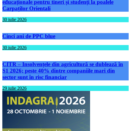
educaționale pentru tineri și studenți la poalele
Carpaților Orientali
30 iulie 2026
Cinci ani de PPC blue
30 iulie 2026
CITR – Insolvențele din agricultură se dublează în
S1 2026; peste 40% dintre companiile mari din
sector sunt în risc financiar
29 iulie 2026