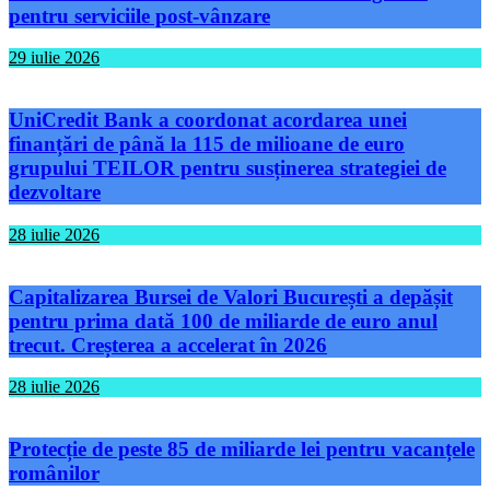
pentru serviciile post-vânzare
29 iulie 2026
UniCredit Bank a coordonat acordarea unei
finanțări de până la 115 de milioane de euro
grupului TEILOR pentru susținerea strategiei de
dezvoltare
28 iulie 2026
Capitalizarea Bursei de Valori București a depășit
pentru prima dată 100 de miliarde de euro anul
trecut. Creșterea a accelerat în 2026
28 iulie 2026
Protecție de peste 85 de miliarde lei pentru vacanțele
românilor