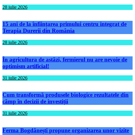
28 iulie 2026
15 ani de la înființarea primului centru integrat de
Terapia Durerii din România
28 iulie 2026
În agricultura de astăzi, fermierul nu are nevoie de
optimism artificial!
31 iulie 2026
Cum transformă produsele biologice rezultatele din
câmp în decizii de investiții
31 iulie 2026
Ferma Bogdănești propune organizarea unor vizite