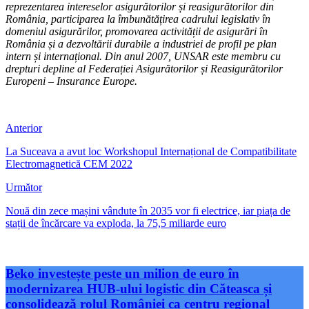
reprezentarea intereselor asigurătorilor și reasigurătorilor din
România, participarea la îmbunătățirea cadrului legislativ în
domeniul asigurărilor, promovarea activității de asigurări în
România și a dezvoltării durabile a industriei de profil pe plan
intern și internațional. Din anul 2007, UNSAR este membru cu
drepturi depline al Federației Asigurătorilor și Reasigurătorilor
Europeni – Insurance Europe.
Anterior
La Suceava a avut loc Workshopul Internațional de Compatibilitate
Electromagnetică CEM 2022
Următor
Nouă din zece mașini vândute în 2035 vor fi electrice, iar piața de
stații de încărcare va exploda, la 75,5 miliarde euro
Beko investește peste un milion de euro în
modernizarea HUB-ului logistic din Căteasca și
consolidează rolul României ca centru regional