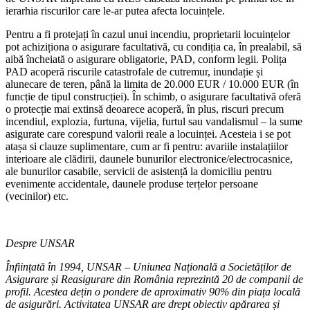
ierarhia riscurilor care le-ar putea afecta locuințele.
Pentru a fi protejați în cazul unui incendiu, proprietarii locuințelor
pot achiziționa o asigurare facultativă, cu condiția ca, în prealabil, să
aibă încheiată o asigurare obligatorie, PAD, conform legii. Polița
PAD acoperă riscurile catastrofale de cutremur, inundație și
alunecare de teren, până la limita de 20.000 EUR / 10.000 EUR (în
funcție de tipul construcției). În schimb, o asigurare facultativă oferă
o protecție mai extinsă deoarece acoperă, în plus, riscuri precum
incendiul, explozia, furtuna, vijelia, furtul sau vandalismul – la sume
asigurate care corespund valorii reale a locuinței. Acesteia i se pot
atașa si clauze suplimentare, cum ar fi pentru: avariile instalațiilor
interioare ale clădirii, daunele bunurilor electronice/electrocasnice,
ale bunurilor casabile, servicii de asistență la domiciliu pentru
evenimente accidentale, daunele produse terțelor persoane
(vecinilor) etc.
Despre UNSAR
Înființată în 1994, UNSAR – Uniunea Națională a Societăților de
Asigurare și Reasigurare din România reprezintă 20 de companii de
profil. Acestea dețin o pondere de aproximativ 90% din piața locală
de asigurări. Activitatea UNSAR are drept obiectiv apărarea și