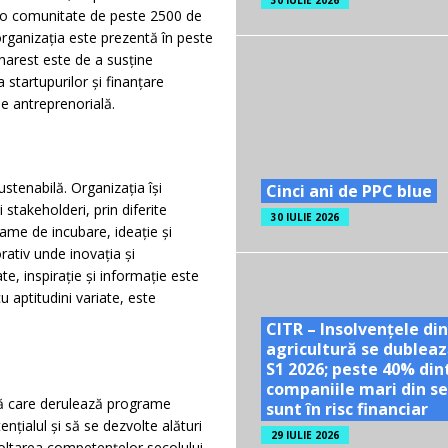
30 IULIE 2026
 o comunitate de peste 2500 de
 organizația este prezentă în peste
harest este de a susține
startupurilor și finanțare
e antreprenorială.
ustenabilă. Organizația își
Cinci ani de PPC blue
stakeholderi, prin diferite
30 IULIE 2026
ame de incubare, ideație și
rativ unde inovația și
e, inspirație și informație este
 aptitudini variate, este
CITR – Insolvențele din
agricultură se dubleaz
S1 2026; peste 40% din
companiile mari din se
ă care derulează programe
sunt în risc financiar
ențialul și să se dezvolte alături
29 IULIE 2026
zvoltarea competențelor secolului