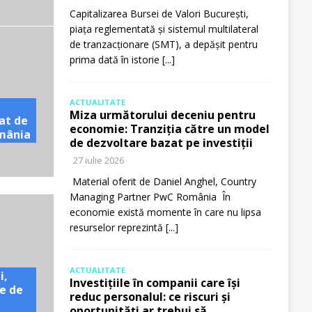
Capitalizarea Bursei de Valori București,
piața reglementată și sistemul multilateral
de tranzacționare (SMT), a depășit pentru
prima dată în istorie
[...]
ACTUALITATE
Miza următorului deceniu pentru
at de
economie: Tranziția către un model
omânia
de dezvoltare bazat pe investiții
27 iulie 2026
Material oferit de Daniel Anghel, Country
Managing Partner PwC România În
economie există momente în care nu lipsa
resurselor reprezintă
[...]
ACTUALITATE
i,
Investițiile în companii care își
e de
reduc personalul: ce riscuri și
oportunități ar trebui să