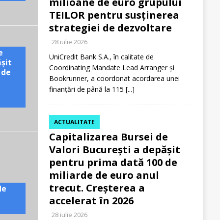
milioane de euro grupului
TEILOR pentru susținerea
strategiei de dezvoltare
28 iulie 2026
e
UniCredit Bank S.A., în calitate de
ășit
Coordinating Mandate Lead Arranger și
 de
Bookrunner, a coordonat acordarea unei
finanțări de până la 115
[...]
ACTUALITATE
Capitalizarea Bursei de
Valori București a depășit
pentru prima dată 100 de
miliarde de euro anul
trecut. Creșterea a
de
accelerat în 2026
28 iulie 2026