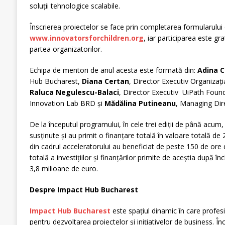
soluții tehnologice scalabile.
Înscrierea proiectelor se face prin completarea formularului 
www.innovatorsforchildren.or
g
, iar participarea este gra
partea organizatorilor.
Echipa de mentori de anul acesta este formată din:
Adina C
Hub Bucharest,
Diana Certan
, Director Executiv Organiz
Raluca Negulescu-Balaci
, Director Executiv UiPath Foun
Innovation Lab BRD și
Mădălina Putineanu
, Managing Dir
De la începutul programului, în cele trei ediții de până acum
susținute și au primit o finanțare totală în valoare totală de 2
din cadrul acceleratorului au beneficiat de peste 150 de ore
totală a investițiilor și finanțărilor primite de aceștia după
3,8 milioane de euro.
Despre Impact Hub Bucharest
Impact Hub Bucharest
este spațiul dinamic în care profesi
pentru dezvoltarea proiectelor și inițiativelor de business. Î