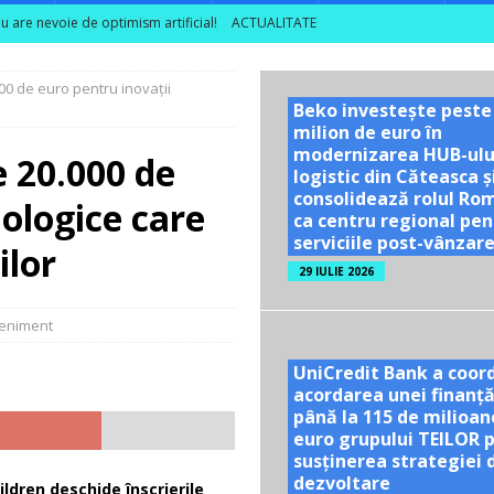
nu are nevoie de optimism artificial!
ACTUALITATE
 rezultatele din câmp în decizii de investiții
ACTUALITATE
00 de euro pentru inovații
ea unor vizite educaționale pentru tineri și studenți la poalele
Beko investește peste
milion de euro în
modernizarea HUB-ulu
e 20.000 de
TE
logistic din Căteasca ș
consolidează rolul Ro
ologice care
ă se dublează în S1 2026; peste 40% dintre companiile mari din sector
ca centru regional pen
serviciile post-vânzar
ilor
29 IULIE 2026
eniment
UniCredit Bank a coor
acordarea unei finanță
până la 115 de milioan
euro grupului TEILOR 
susținerea strategiei 
dezvoltare
ldren deschide înscrierile