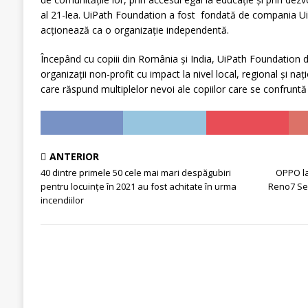
al 21-lea. UiPath Foundation a fost fondată de compania UiP
acționează ca o organizație independentă.
Începând cu copiii din România și India, UiPath Foundation d
organizații non-profit cu impact la nivel local, regional și n
care răspund multiplelor nevoi ale copiilor care se confruntă
ANTERIOR
40 dintre primele 50 cele mai mari despăgubiri
OPPO la
pentru locuințe în 2021 au fost achitate în urma
Reno7 Ser
incendiilor