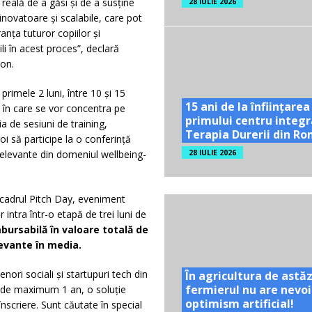
eală de a găsi și de a susține
28 IULIE 2026
inovatoare și scalabile, care pot
nța tuturor copiilor și
li în acest proces”, declară
on.
primele 2 luni, între 10 și 15
15 ani de la înființarea
, în care se vor concentra pe
primului centru integr
a de sesiuni de training,
Terapia Durerii din R
i să participe la o conferință
relevante din domeniul wellbeing-
28 IULIE 2026
n cadrul Pitch Day, eveniment
or intra într-o etapă de trei luni de
bursabilă în valoare totală de
levante în media.
ori sociali și startupuri tech din
În agricultura de astăz
fermierul nu are nevoi
u, de maximum 1 an, o soluție
optimism artificial!
înscriere. Sunt căutate în special