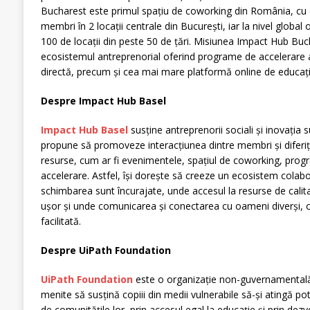
Bucharest este primul spațiu de coworking din România, cu
membri în 2 locații centrale din București, iar la nivel global
100 de locații din peste 50 de țări. Misiunea Impact Hub Buc
ecosistemul antreprenorial oferind programe de accelerare a 
directă, precum și cea mai mare platformă online de educați
Despre Impact Hub Basel
Impact Hub Basel
susține antreprenorii sociali și inovația s
propune să promoveze interacțiunea dintre membri și diferiți 
resurse, cum ar fi evenimentele, spațiul de coworking, progr
accelerare. Astfel, își dorește să creeze un ecosistem colabo
schimbarea sunt încurajate, unde accesul la resurse de calitat
ușor și unde comunicarea și conectarea cu oameni diverși, cu
facilitată.
Despre UiPath Foundation
UiPath Foundation
este o organizație non-guvernamental
menite să susțină copiii din medii vulnerabile să-și atingă pot
de comunitățile lor, prin accesul egal la educație și prin de