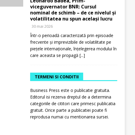
Leonardo Badea, Prim-
viceguvernator BNR: Cursul
nominal de schimb – de ce nivelul și
volatilitatea nu spun același lucru
30 mai 2026
Într-o perioadă caracterizată prin episoade
frecvente și imprevizibile de volatilitate pe
piețele internaționale, înțelegerea modului în
care aceasta se propagă
[...]
TERMENI SI CONDITII
Business Press este o publicatie gratuita.
Editorul isi rezerva dreptul de a determina
categoriile de cititori care primesc publicatia
gratuit. Orice parte a publicatiei poate fi
reprodusa numai cu mentionarea sursei.