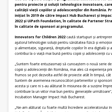
pentru proiecte și soluții tehnologice inovatoare, car
calității vieții copiilor și adolescenților din România.
inițiat în 2019 de către Impact Hub Bucharest și Impac
2022 și UiPath Foundation, în calitate de Partener Stra
în calitate de sponsori ai programului.
Innovators for Children 2022
caută startupuri și antrepren
ajutorul tehnologiei soluții pentru sănătatea fizică și emoțion
și alimentație, siguranță, drepturile copiilor în era digitală ș
contribui la o viață mai bună pentru copiii și adolescenții cu 
„Suntem foarte entuziasmați să cunoaștem o nouă serie de s
copiii și adolescenții din România, mai ales că experiența prim
frumos se pot dezvolta astfel de proiecte atât în timpul, cât
Suntem de asemenea recunoscători partenerilor și sponsoril
acesta și care ni s-au alăturat în misiunea de a susține împre
contribuie la un viitor mai bun pentru generațiile următoare”
Incubation Manager Impact Hub Bucharest.
„Ne-am alăturat cu foarte multă încredere acceleratorului In