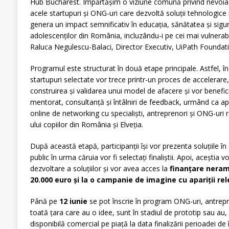
Hub Bucharest. Împărtășim o viziune comună privind nevoia r
acele startupuri și ONG-uri care dezvoltă soluții tehnologice 
genera un impact semnificativ în educația, sănătatea și sigura
adolescenților din România, incluzându-i pe cei mai vulnerabi
Raluca Negulescu-Balaci, Director Executiv, UiPath Foundati
Programul este structurat în două etape principale. Astfel, în 
startupuri selectate vor trece printr-un proces de accelerare
construirea și validarea unui model de afacere și vor benefici
mentorat, consultanță și întâlniri de feedback, urmând ca apo
online de networking cu specialiști, antreprenori și ONG-uri 
ului copiilor din România și Elveția.
După această etapă, participanții își vor prezenta soluțiile î
public în urma căruia vor fi selectați finaliștii. Apoi, aceștia v
dezvoltare a soluțiilor și vor avea acces la
finanțare neram
20.000 euro și la o campanie de imagine cu apariții re
Până pe
12 iunie
se pot înscrie în program ONG-uri, antrepren
toată țara care au o idee, sunt în stadiul de prototip sau a
disponibilă comercial pe piață la data finalizării perioadei de 