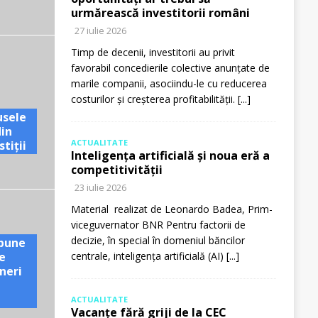
urmărească investitorii români
27 iulie 2026
Timp de decenii, investitorii au privit
favorabil concedierile colective anunțate de
marile companii, asociindu-le cu reducerea
costurilor și creșterea profitabilității.
[...]
usele
din
ACTUALITATE
tiții
Inteligența artificială și noua eră a
competitivității
23 iulie 2026
Material realizat de Leonardo Badea, Prim-
viceguvernator BNR Pentru factorii de
decizie, în special în domeniul băncilor
pune
e
centrale, inteligența artificială (AI)
[...]
neri
ACTUALITATE
Vacanțe fără griji de la CEC