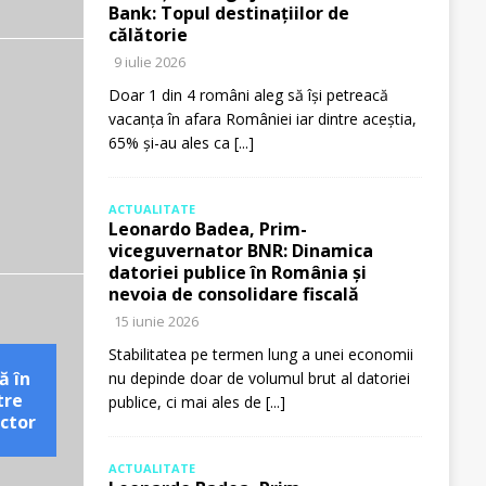
Bank: Topul destinațiilor de
călătorie
9 iulie 2026
Doar 1 din 4 români aleg să își petreacă
vacanța în afara României iar dintre aceștia,
65% și-au ales ca
[...]
ACTUALITATE
Leonardo Badea, Prim-
viceguvernator BNR: Dinamica
datoriei publice în România și
nevoia de consolidare fiscală
15 iunie 2026
Stabilitatea pe termen lung a unei economii
ă în
nu depinde doar de volumul brut al datoriei
tre
publice, ci mai ales de
[...]
ctor
ACTUALITATE