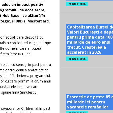
e aduc un impact pozitiv
28 IULIE 2026
 Programului de accelerare,
t Hub Basel, se alătură în
tegic, și BRD și Mastercard,
Capitalizarea Bursei d
Valori București a dep
pentru prima dată 100
ori sociali care dezvoltă cu
miliarde de euro anul
ală a copiilor, educație, nutriție
trecut. Creșterea a
i alte domenii care ar putea
accelerat în 2026
vârsta între 0-18 ani.
28 IULIE 2026
oluții cu sens și impact pentru
elor trei ediții a arătat cât de
 și după încheierea programului.
or cu care pornim la drum anul
ună acele inițiative care
, spune Irina Simulescu,
Protecție de peste 85 
miliarde lei pentru
vacanțele românilor
novators for Children al Impact