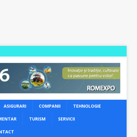
ASIGURARI
COMPANII
TEHNOLOGIE
MENTAR
TURISM
SERVICII
NTACT