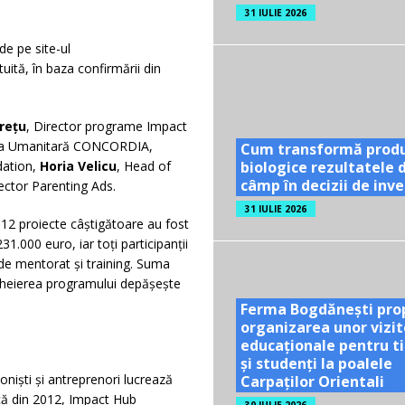
31 IULIE 2026
de pe site-ul
tuită, în baza confirmării din
rețu
, Director programe Impact
ația Umanitară CONCORDIA,
Cum transformă prod
biologice rezultatele 
dation,
Horia Velicu
, Head of
câmp în decizii de inves
ector Parenting Ads.
31 IULIE 2026
, 12 proiecte câștigătoare au fost
31.000 euro, iar toți participanții
 de mentorat și training. Suma
 încheierea programului depășește
Ferma Bogdănești pro
organizarea unor vizit
educaționale pentru ti
și studenți la poalele
oniști și antreprenori lucrează
Carpaților Orientali
ncă din 2012, Impact Hub