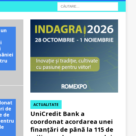
 un
i
i
mâniei
tru
e
donat
ACTUALITATE
ri de
UniCredit Bank a
e de
pentru
coordonat acordarea unei
de
finanțări de până la 115 de