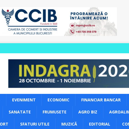
S
EVENIMENT
ECONOMIC
FINANCIAR BANCAR
SANATATE
FRUMUSETE
AGRO BIZ
AGROALI
PORT
SFATURI UTILE
MUZICĂ
EDITORIAL
CO