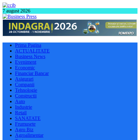
7 august 2026
Prima Pagina
ACTUALITATE
Business News
Eveniment
Economic
Financiar Bancar
Asigurari
Companii
Tehnologie
Constructii
Auto
Industrie
Retail
SANATATE
Frumusete
Agro Biz
Agroalimentar