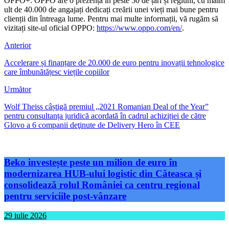
OPPO+. OPPO are o prezență în peste 50 de țări și regiuni, cu maim
ult de 40.000 de angajați dedicați creării unei vieți mai bune pentru
clienții din întreaga lume. Pentru mai multe informații, vă rugăm să
vizitați site-ul oficial OPPO:
https://www.oppo.com/en/
.
Anterior
Accelerare și finanțare de 20.000 de euro pentru inovații tehnologice
care îmbunătățesc viețile copiilor
Următor
Wolf Theiss câștigă premiul „2021 Romanian Deal of the Year”
pentru consultanța juridică acordată în cadrul achiziției de către
Glovo a 6 companii deţinute de Delivery Hero în CEE
Beko investește peste un milion de euro în
modernizarea HUB-ului logistic din Căteasca și
consolidează rolul României ca centru regional
pentru serviciile post-vânzare
29 iulie 2026