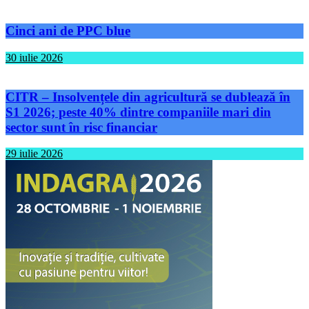
Cinci ani de PPC blue
30 iulie 2026
CITR – Insolvențele din agricultură se dublează în
S1 2026; peste 40% dintre companiile mari din
sector sunt în risc financiar
29 iulie 2026