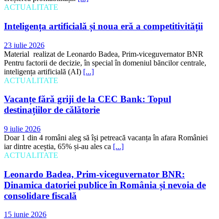
ACTUALITATE
Inteligența artificială și noua eră a competitivității
23 iulie 2026
Material realizat de Leonardo Badea, Prim-viceguvernator BNR
Pentru factorii de decizie, în special în domeniul băncilor centrale,
inteligența artificială (AI)
[...]
ACTUALITATE
Vacanțe fără griji de la CEC Bank: Topul
destinațiilor de călătorie
9 iulie 2026
Doar 1 din 4 români aleg să își petreacă vacanța în afara României
iar dintre aceștia, 65% și-au ales ca
[...]
ACTUALITATE
Leonardo Badea, Prim-viceguvernator BNR:
Dinamica datoriei publice în România și nevoia de
consolidare fiscală
15 iunie 2026