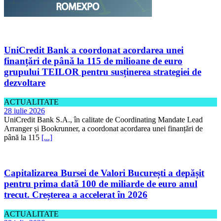
UniCredit Bank a coordonat acordarea unei
finanțări de până la 115 de milioane de euro
grupului TEILOR pentru susținerea strategiei de
dezvoltare
ACTUALITATE
28 iulie 2026
UniCredit Bank S.A., în calitate de Coordinating Mandate Lead
Arranger și Bookrunner, a coordonat acordarea unei finanțări de
până la 115
[...]
Capitalizarea Bursei de Valori București a depășit
pentru prima dată 100 de miliarde de euro anul
trecut. Creșterea a accelerat în 2026
ACTUALITATE