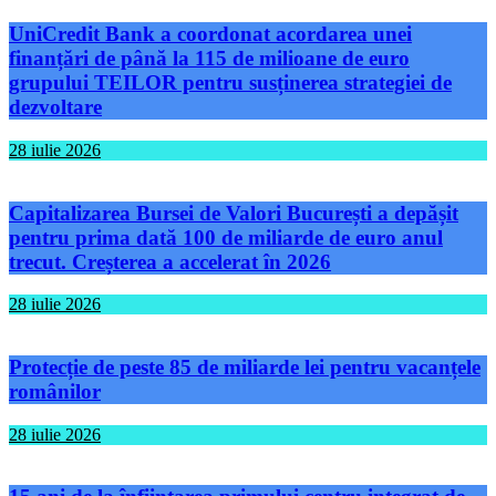
UniCredit Bank a coordonat acordarea unei
finanțări de până la 115 de milioane de euro
grupului TEILOR pentru susținerea strategiei de
dezvoltare
28 iulie 2026
Capitalizarea Bursei de Valori București a depășit
pentru prima dată 100 de miliarde de euro anul
trecut. Creșterea a accelerat în 2026
28 iulie 2026
Protecție de peste 85 de miliarde lei pentru vacanțele
românilor
28 iulie 2026