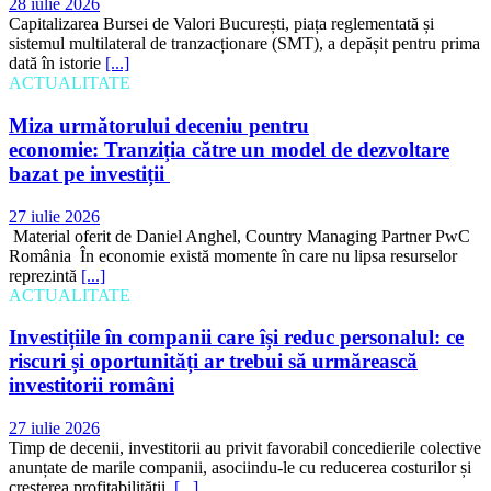
28 iulie 2026
Capitalizarea Bursei de Valori București, piața reglementată și
sistemul multilateral de tranzacționare (SMT), a depășit pentru prima
dată în istorie
[...]
ACTUALITATE
Miza următorului deceniu pentru
economie: Tranziția către un model de dezvoltare
bazat pe investiții
27 iulie 2026
Material oferit de Daniel Anghel, Country Managing Partner PwC
România În economie există momente în care nu lipsa resurselor
reprezintă
[...]
ACTUALITATE
Investițiile în companii care își reduc personalul: ce
riscuri și oportunități ar trebui să urmărească
investitorii români
27 iulie 2026
Timp de decenii, investitorii au privit favorabil concedierile colective
anunțate de marile companii, asociindu-le cu reducerea costurilor și
creșterea profitabilității.
[...]