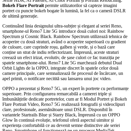
Selfie HDR, AI Palettes, AI Color Portrait și Portrait Retouching.
Bokeh Flare Portrait
permite utilizatorilor să capteze imagini
portret cu puncte bokeh bogate în lumină, la fel ca o cameră DSLR
de ultimă generație.
Continuând linia designului ultra-subțire și elegant al seriei Reno,
smartphone-ul Reno7 Lite 5G introduce două culori noi: Rainbow
Spectrum și Cosmic Black. Rainbow Spectrum utilizează tehnica de
acoperire cu două straturi, având o acoperire superioară cu gradient
de culoare, care cuprinde roșu, galben și verde, și o bază care
conține un strat de indiu reflectorizant. Împreună, aceste straturi
creează un efect irizat, evolutiv, de șase culori ce fac tranziția pe
spatele smartphone-ului. Reno7 Lite 5G marchează debutul Dual
Orbit Lights de la OPPO, integrate discret în spatele celor două
camere principale, care semnalizează fie procesul de încărcare, un
apel primit, o notificare necitită sau lansarea unui joc video.
OPPO a prezentat și Reno7 5G, un expert în portrete cu performanțe
superioare. Prin configurarea remarcabilă a camerei triple și
îmbunătățirile dedicate portretelor, cum ar fi Modul Portret și Bokeh
Flare Portrait Video, Reno7 5G realizează fotografii și videoclipuri
clare, profesionale, asemănătoare unui DSLR. Disponibil în
variantele Startrails Blue și Starry Black, împreună cu un OPPO
Glow în continuă evoluție, telefonul oferă aspectul uimitor și
experiența confortabilă ce au devenit semne distinctive ale seriei
Reno. Smartphone-ul funcționează pe un procesor MediaTek