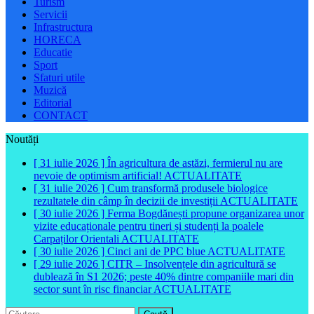
Turism
Servicii
Infrastructura
HORECA
Educatie
Sport
Sfaturi utile
Muzică
Editorial
CONTACT
Noutăți
[ 31 iulie 2026 ]
În agricultura de astăzi, fermierul nu are
nevoie de optimism artificial!
ACTUALITATE
[ 31 iulie 2026 ]
Cum transformă produsele biologice
rezultatele din câmp în decizii de investiții
ACTUALITATE
[ 30 iulie 2026 ]
Ferma Bogdănești propune organizarea unor
vizite educaționale pentru tineri și studenți la poalele
Carpaților Orientali
ACTUALITATE
[ 30 iulie 2026 ]
Cinci ani de PPC blue
ACTUALITATE
[ 29 iulie 2026 ]
CITR – Insolvențele din agricultură se
dublează în S1 2026; peste 40% dintre companiile mari din
sector sunt în risc financiar
ACTUALITATE
Caută