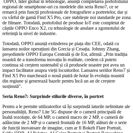
OPPO, lider global în tehnologie, anunță completarea portofoliului
regional de smartphone-uri cu modelele din seria Reno7, ce se
remarcă prin funcții profesionale de fotografiere a portretelor, dar și
cu vârful de gamă Find X5 Pro, care stabilește noi standarde pe zona
de filmare. Totodată, portofoliul de produse IoT este completat de
căștile OPPO Enco X2, cu tehnologie de anulare a zgomotului de
referință la nivel de industrie.
Totodată, OPPO anunță extinderea pe piața din CEE, odată cu
lansarea noilor operațiuni din Grecia și Croația. Johnny Zhang,
președintele OPPO Europa Centrală și de Est, afirmă: „Prin tradiția
noastră de a transforma inovația în realitate, credem că putem
continua să creștem sustenabil și că produsele noastre pot avea un
impact facilitator asupra vieții locuitorilor. Lansarea seriilor Reno7 și
Find X5 Pro marchează o nouă piatră de hotar în evoluția noastră
din regiune și generează bazele pentru încă un an de creștere
susținută”.
Seria Reno7: Surprinde stilurile diverse, în portret
Pentru a le permite utilizatorilor să își surprindă laturile nelimitate ale
personalității, Reno7 Lite 5G dispune de o cameră principală de
înaltă rezoluție, de 64 MP, o cameră macro de 2 MP, o cameră de
adâncime de 2 MP și o cameră frontală de 16 MP, alături de o serie
de funcții inovatoare de imagine, cum ar fi Bokeh Flare Portrait,