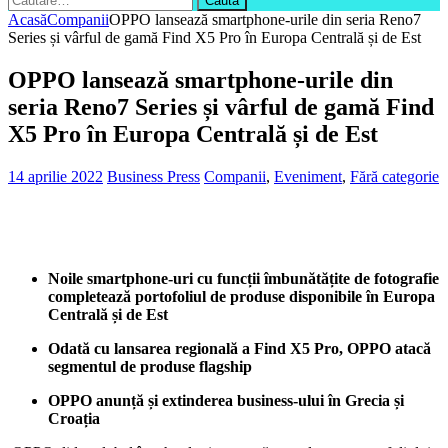
după:
Acasă
Companii
OPPO lansează smartphone-urile din seria Reno7
Series și vârful de gamă Find X5 Pro în Europa Centrală și de Est
OPPO lansează smartphone-urile din
seria Reno7 Series și vârful de gamă Find
X5 Pro în Europa Centrală și de Est
14 aprilie 2022
Business Press
Companii
,
Eveniment
,
Fără categorie
Noile smartphone-uri cu funcții îmbunătățite de fotografie
completează portofoliul de produse disponibile în Europa
Centrală și de Est
Odată cu lansarea regională a Find X5 Pro, OPPO atacă
segmentul de produse flagship
OPPO anunță și extinderea business-ului în Grecia și
Croația