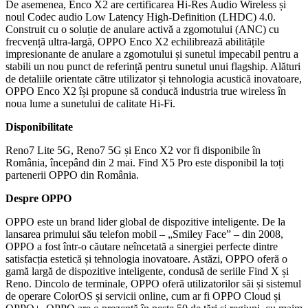
De asemenea, Enco X2 are certificarea Hi-Res Audio Wireless și
noul Codec audio Low Latency High-Definition (LHDC) 4.0.
Construit cu o soluție de anulare activă a zgomotului (ANC) cu
frecvență ultra-largă, OPPO Enco X2 echilibrează abilitățile
impresionante de anulare a zgomotului și sunetul impecabil pentru a
stabili un nou punct de referință pentru sunetul unui flagship. Alături
de detaliile orientate către utilizator și tehnologia acustică inovatoare,
OPPO Enco X2 își propune să conducă industria true wireless în
noua lume a sunetului de calitate Hi-Fi.
Disponibilitate
Reno7 Lite 5G, Reno7 5G și Enco X2 vor fi disponibile în
România, începând din 2 mai. Find X5 Pro este disponibil la toți
partenerii OPPO din România.
Despre OPPO
OPPO este un brand lider global de dispozitive inteligente. De la
lansarea primului său telefon mobil – „Smiley Face” – din 2008,
OPPO a fost într-o căutare neîncetată a sinergiei perfecte dintre
satisfacția estetică și tehnologia inovatoare. Astăzi, OPPO oferă o
gamă largă de dispozitive inteligente, condusă de seriile Find X și
Reno. Dincolo de terminale, OPPO oferă utilizatorilor săi și sistemul
de operare ColorOS și servicii online, cum ar fi OPPO Cloud și