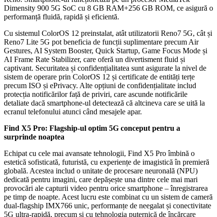
Dimensity 900 5G SoC cu 8 GB RAM+256 GB ROM, ce asigură o
performanță fluidă, rapidă și eficientă.
Cu sistemul ColorOS 12 preinstalat, atât utilizatorii Reno7 5G, cât și
Reno7 Lite 5G pot beneficia de funcții suplimentare precum Air
Gestures
, AI System Booster, Quick Startup
, Game Focus Mode și
AI Frame Rate Stabilizer
, care oferă un divertisment fluid și
captivant. Securitatea și confidențialitatea sunt asigurate la nivel de
sistem de operare prin ColorOS 12 și certificate de entități terțe
precum ISO și ePrivacy. Alte opțiuni de confidențialitate includ
protecția notificărilor
față de priviri, care ascunde notificările
detaliate dacă smartphone-ul detectează că altcineva care se uită la
ecranul telefonului atunci când mesajele apar.
Find X5 Pro: Flagship-ul optim 5G conceput pentru a
surprinde noaptea
Echipat cu cele mai avansate tehnologii, Find X5 Pro îmbină o
estetică sofisticată, futuristă, cu experiențe de imagistică în premieră
globală. Acestea includ o unitate de procesare neuronală (NPU)
dedicată pentru imagini, care depășește una dintre cele mai mari
provocări ale capturii video pentru orice smartphone – înregistrarea
pe timp de noapte. Acest lucru este combinat cu un sistem de cameră
dual-flagship IMX766 unic, performanțe de neegalat și conectivitate
5G ultra-rapidă, precum și cu tehnologia puternică de încărcare