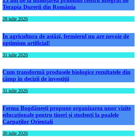
15 ani de la înființarea primului centru integrat de
Terapia Durerii din România
28 iulie 2026
În agricultura de astăzi, fermierul nu are nevoie de
optimism artificial!
31 iulie 2026
Cum transformă produsele biologice rezultatele din
câmp în decizii de investiții
31 iulie 2026
Ferma Bogdănești propune organizarea unor vizite
educaționale pentru tineri și studenți la poalele
Carpaților Orientali
30 iulie 2026