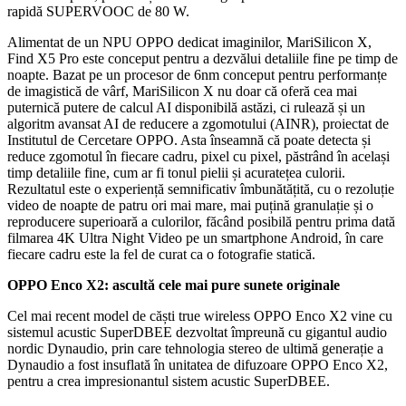
rapidă SUPERVOOC de 80 W.
Alimentat de un NPU OPPO dedicat imaginilor, MariSilicon X,
Find X5 Pro este conceput pentru a dezvălui detaliile fine pe timp de
noapte. Bazat pe un procesor de 6nm conceput pentru performanțe
de imagistică de vârf, MariSilicon X nu doar că oferă cea mai
puternică putere de calcul AI disponibilă astăzi, ci rulează și un
algoritm avansat AI de reducere a zgomotului (AINR), proiectat de
Institutul de Cercetare OPPO. Asta înseamnă că poate detecta și
reduce zgomotul în fiecare cadru, pixel cu pixel, păstrând în același
timp detaliile fine, cum ar fi tonul pielii și acuratețea culorii.
Rezultatul este o experiență semnificativ îmbunătățită, cu o rezoluție
video de noapte de patru ori mai mare, mai puțină granulație și o
reproducere superioară a culorilor, făcând posibilă pentru prima dată
filmarea 4K Ultra Night Video pe un smartphone Android, în care
fiecare cadru este la fel de curat ca o fotografie statică.
OPPO Enco X2: ascultă cele mai pure sunete originale
Cel mai recent model de căști true wireless OPPO Enco X2 vine cu
sistemul acustic SuperDBEE dezvoltat împreună cu gigantul audio
nordic Dynaudio, prin care tehnologia stereo de ultimă generație a
Dynaudio a fost insuflată în unitatea de difuzoare OPPO Enco X2,
pentru a crea impresionantul sistem acustic SuperDBEE.