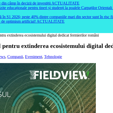
e educaționale pentru tineri și studenți la poalele Carpaților Orientali
ă în S1 2026; peste 40% dintre companiile mari din sector sunt în risc f
e de optimism artificial!
ACTUALITATE
din câmp în decizii de investiții
ACTUALITATE
ntru extinderea ecosistemului digital dedicat fermierilor români
l pentru extinderea ecosistemului digital de
ews
,
Companii
,
Eveniment
,
Tehnologie