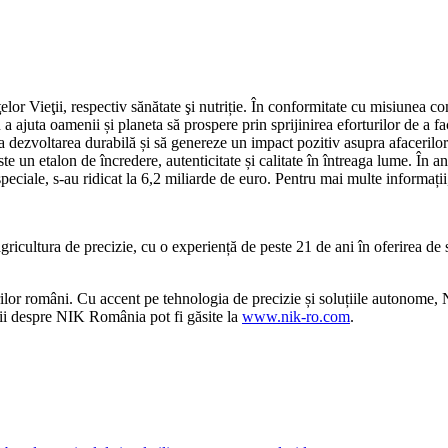
r Vieţii, respectiv sănătate şi nutriție. În conformitate cu misiunea com
a ajuta oamenii și planeta să prospere prin sprijinirea eforturilor de a f
la dezvoltarea durabilă și să genereze un impact pozitiv asupra afacerilo
este un etalon de încredere, autenticitate și calitate în întreaga lume. Î
eciale, s-au ridicat la 6,2 miliarde de euro. Pentru mai multe informații
cultura de precizie, cu o experiență de peste 21 de ani în oferirea de 
ilor români. Cu accent pe tehnologia de precizie și soluțiile autonome,
ii despre NIK România pot fi găsite la
www.nik-ro.com
.
de ce nivelul și volatilitatea nu spun același lucru