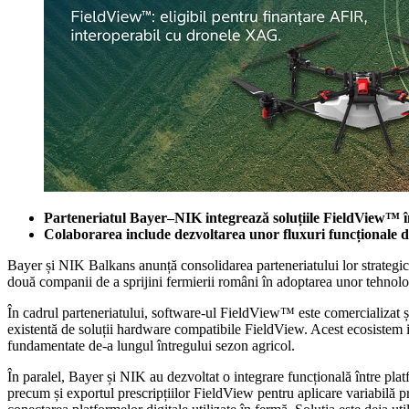
Parteneriatul Bayer–NIK integrează soluțiile FieldView™ în 
Colaborarea include dezvoltarea unor fluxuri funcționale d
Bayer și NIK Balkans anunță consolidarea parteneriatului lor strategic,
două companii de a sprijini fermierii români în adoptarea unor tehnologii
În cadrul parteneriatului, software-ul FieldView™ este comercializat ș
existentă de soluții hardware compatibile FieldView. Acest ecosistem in
fundamentate de-a lungul întregului sezon agricol.
În paralel, Bayer și NIK au dezvoltat o integrare funcțională între 
precum și exportul prescripțiilor FieldView pentru aplicare variabilă pr
conectarea platformelor digitale utilizate în fermă. Soluția este deja u