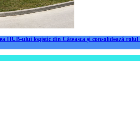
a HUB-ului logistic din Căteasca și consolidează rolul 