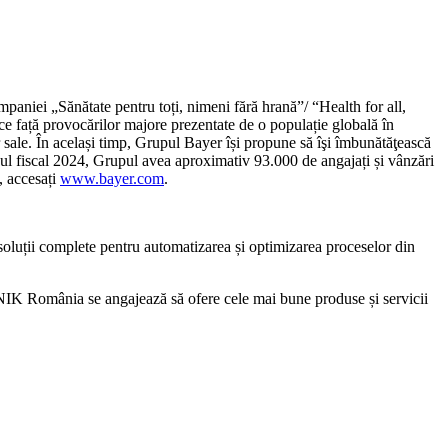
paniei „Sănătate pentru toți, nimeni fără hrană”/ “Health for all,
ace față provocărilor majore prezentate de o populație globală în
r sale. În același timp, Grupul Bayer își propune să îşi îmbunătăţească
n anul fiscal 2024, Grupul avea aproximativ 93.000 de angajați și vânzări
, accesați
www.bayer.com
.
soluții complete pentru automatizarea și optimizarea proceselor din
 NIK România se angajează să ofere cele mai bune produse și servicii