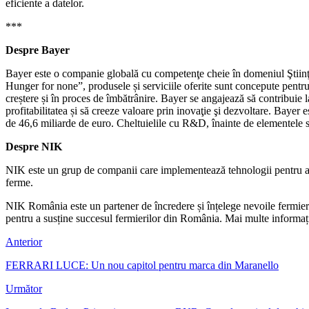
***
Despre Bayer
Bayer este o companie globală cu competenţe cheie în domeniul Ştiinţelo
Hunger for none”, produsele și serviciile oferite sunt concepute pentru 
creștere și în proces de îmbătrânire. Bayer se angajează să contribuie 
profitabilitatea și să creeze valoare prin inovaţie şi dezvoltare. Bayer 
de 46,6 miliarde de euro. Cheltuielile cu R&D, înainte de elementele sp
Despre NIK
NIK este un grup de companii care implementează tehnologii pentru agri
ferme.
NIK România este un partener de încredere și înțelege nevoile fermier
pentru a susține succesul fermierilor din România. Mai multe informaț
Anterior
FERRARI LUCE: Un nou capitol pentru marca din Maranello
Următor
Leonardo Badea, Prim-viceguvernator BNR: Cursul nominal de schimb – 