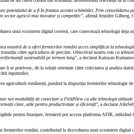
e potențialul de a fi în fruntea acestei schimbări. Prin consolidarea 
un sector agricol mai inovator și competitiv”
, afirmă Jennifer Gilberg
area unui ecosistem digital coerent, care conectează tehnologii deja utili
nea noastră de a oferi fermierilor români acces simplificat la tehnologi
tranziția către agricultura de precizie. Obiectivul nostru este ca tehno
 o performanță sustenabilă pe termen lung
”, a declarat Kaloyan Kumanov
care li se potrivesc, de la soluții orientate către colectarea și analiza da
ării inputurilor.
 agriculturii românești, punând la dispoziția fermierilor tehnologie de u
nor noi modalități de conectare a FieldView cu alte tehnologii utilizate
mații clare, utile pentru productivitate și eficiență
”, a declarat AlinS
ligibile pentru finanțare, fermierii pot accesa platforma AFIR, utilizând 
i fermierilor români, contribuind la dezvoltarea unui ecosistem digital coe