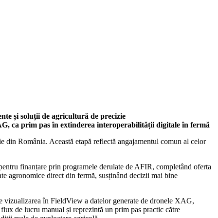
e și soluții de agricultură de precizie
 ca prim pas în extinderea interoperabilității digitale în fermă
cizie din România. Această etapă reflectă angajamentul comun al celor
e pentru finanțare prin programele derulate de AFIR, completând oferta
date agronomice direct din fermă, susținând decizii mai bine
te vizualizarea în FieldView a datelor generate de dronele XAG,
 flux de lucru manual și reprezintă un prim pas practic către
iții reale de exploatare agricolă.