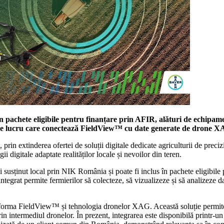
pachete eligibile pentru finanțare prin AFIR, alături de echipament
e lucru care conectează FieldView™ cu date generate de drone XAG,
 prin extinderea ofertei de soluții digitale dedicate agriculturii de pre
 digitale adaptate realităților locale și nevoilor din teren.
i susținut local prin NIK România și poate fi inclus în pachete eligibil
tegrat permite fermierilor să colecteze, să vizualizeze și să analizeze 
platforma FieldView™ și tehnologia dronelor XAG. Această soluție permi
in intermediul dronelor. În prezent, integrarea este disponibilă printr-un
tilizată de un client comun din România, demonstrând relevanța sa în cond