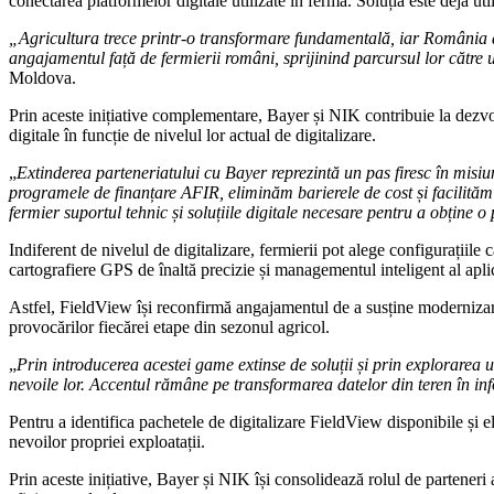
„Agricultura trece printr-o transformare fundamentală, iar România ar
angajamentul față de fermierii români, sprijinind parcursul lor către 
Moldova.
Prin aceste inițiative complementare, Bayer și NIK contribuie la dezvolt
digitale în funcție de nivelul lor actual de digitalizare.
„
Extinderea parteneriatului cu Bayer reprezintă un pas firesc în misiu
programele de finanțare AFIR, eliminăm barierele de cost și facilităm 
fermier suportul tehnic și soluțiile digitale necesare pentru a obține
Indiferent de nivelul de digitalizare, fermierii pot alege configurațiile 
cartografiere GPS de înaltă precizie și managementul inteligent al aplic
Astfel, FieldView își reconfirmă angajamentul de a susține modernizarea
provocărilor fiecărei etape din sezonul agricol.
„
Prin introducerea acestei game extinse de soluții și prin explorarea u
nevoile lor. Accentul rămâne pe transformarea datelor din teren în infor
Pentru a identifica pachetele de digitalizare FieldView disponibile și e
nevoilor propriei exploatații.
Prin aceste inițiative, Bayer și NIK își consolidează rolul de parteneri a
eficiente a datelor.