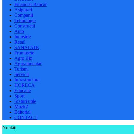
Financiar Bancar
Asigurari
Companii
Tehnologie
Constructii
Auto
Industrie
Retail
SANATATE
Frumusete
Agro Biz
Agroalimentar
Turism
Servicii
Infrastructura
HORECA
Educatie
Sport
Sfaturi utile
Muzică
Editorial
CONTACT
Noutăți