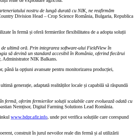
parteneriatului nostru de lungă durată cu NIK, ne reafirmăm
, Country Division Head – Crop Science România, Bulgaria, Republica
zate în fermă și oferă fermierilor flexibilitatea de a adopta soluții
i de ultimă oră. Prin integrarea software-ului FieldView în
logia să devină un standard accesibil în România, oferind fiecărui
, Administrator NIK Balkans.
telor, până la opțiuni avansate pentru monitorizarea producției,
ltimă generație, adaptată realităților locale și capabilă să răspundă
 în fermă, oferim fermierilor soluții scalabile care evoluează odată cu
ebastian Nemțisor, Digital Farming Solutions Lead România.
linkul
www.bdpr.afir.info
, unde pot verifica soluțiile care corespund
rent, construit în jurul nevoilor reale din fermă și al utilizării