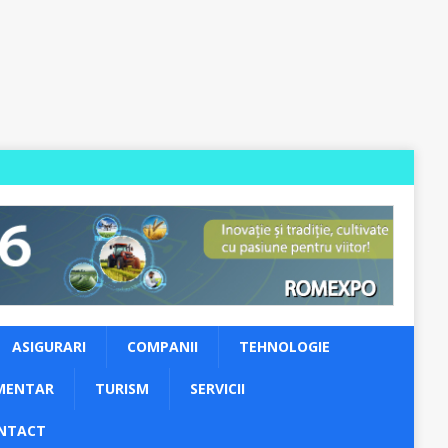
ASIGURARI
COMPANII
TEHNOLOGIE
MENTAR
TURISM
SERVICII
NTACT