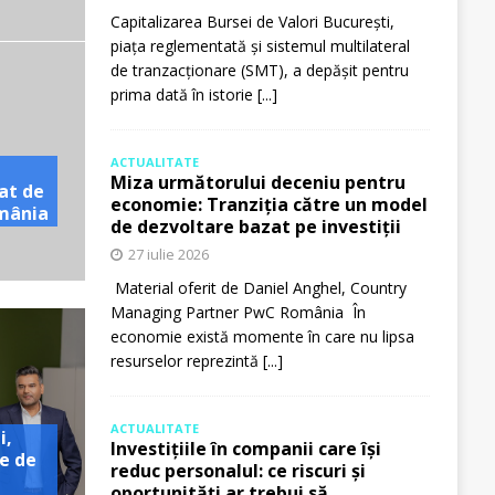
Capitalizarea Bursei de Valori București,
piața reglementată și sistemul multilateral
de tranzacționare (SMT), a depășit pentru
prima dată în istorie
[...]
ACTUALITATE
Miza următorului deceniu pentru
at de
economie: Tranziția către un model
omânia
de dezvoltare bazat pe investiții
27 iulie 2026
Material oferit de Daniel Anghel, Country
Managing Partner PwC România În
economie există momente în care nu lipsa
resurselor reprezintă
[...]
ACTUALITATE
i,
Investițiile în companii care își
e de
reduc personalul: ce riscuri și
oportunități ar trebui să