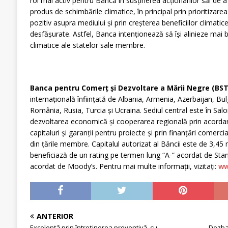
rol mai activ pentru Bancă în susținerea acționarilor săi de 
produs de schimbările climatice, în principal prin prioritizarea
pozitiv asupra mediului și prin creșterea beneficiilor climatice
desfășurate. Astfel, Banca intenționează să își alinieze mai bin
climatice ale statelor sale membre.
Banca pentru Comerț și Dezvoltare a Mării Negre (BS
internațională înființată de Albania, Armenia, Azerbaijan, Bu
România, Rusia, Turcia și Ucraina. Sediul central este în Salo
dezvoltarea economică și cooperarea regională prin acordarea
capitaluri și garanții pentru proiecte și prin finanțări comercia
din țările membre. Capitalul autorizat al Băncii este de 3,4
beneficiază de un rating pe termen lung “A-” acordat de Sta
acordat de Moody’s. Pentru mai multe informații, vizitați:
ww
ANTERIOR
Excelență prin întreținerea preventivă, cu
Dezba