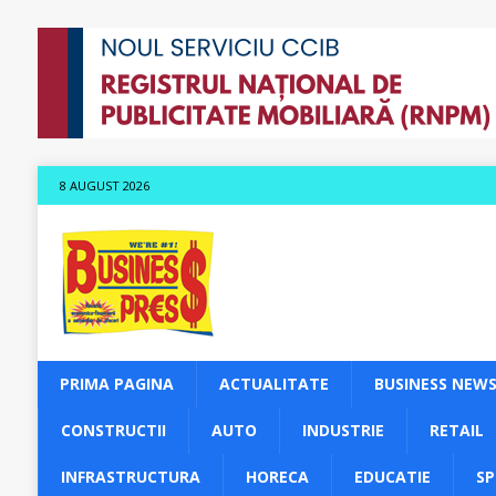
8 AUGUST 2026
PRIMA PAGINA
ACTUALITATE
BUSINESS NEW
CONSTRUCTII
AUTO
INDUSTRIE
RETAIL
INFRASTRUCTURA
HORECA
EDUCATIE
S