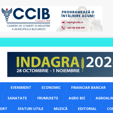
S
EVENIMENT
ECONOMIC
FINANCIAR BANCAR
SANATATE
FRUMUSETE
AGRO BIZ
AGROALI
PORT
SFATURI UTILE
MUZICĂ
EDITORIAL
CO