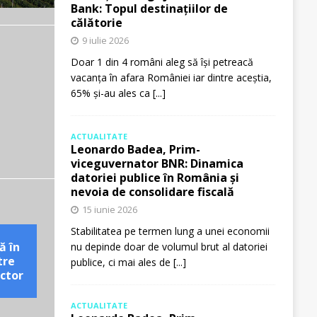
Bank: Topul destinațiilor de
călătorie
9 iulie 2026
Doar 1 din 4 români aleg să își petreacă
vacanța în afara României iar dintre aceștia,
65% și-au ales ca
[...]
ACTUALITATE
Leonardo Badea, Prim-
viceguvernator BNR: Dinamica
datoriei publice în România și
nevoia de consolidare fiscală
15 iunie 2026
Stabilitatea pe termen lung a unei economii
ă în
nu depinde doar de volumul brut al datoriei
tre
publice, ci mai ales de
[...]
ctor
ACTUALITATE