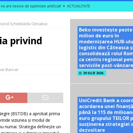
l nu are nevoie de optimism artificial!
ACTUALITATE
ce rezultatele din câmp în decizii de investiții
ACTUALITATE
ivind Schimbările Climatice
area unor vizite educaționale pentru tineri și studenți la poalele
Beko investește peste
milion de euro în
a privind
modernizarea HUB-ulu
TATE
logistic din Căteasca ș
consolidează rolul Ro
ră se dublează în S1 2026; peste 40% dintre companiile mari din sector
ca centru regional pen
serviciile post-vânzar
iar Bancar
29 IULIE 2026
UniCredit Bank a coor
acordarea unei finanță
până la 115 de milioan
i Negre (BSTDB) a aprobat prima
euro grupului TEILOR 
prinde viziunea și modul de
susținerea strategiei 
 nu numai. Strategia definește un
dezvoltare