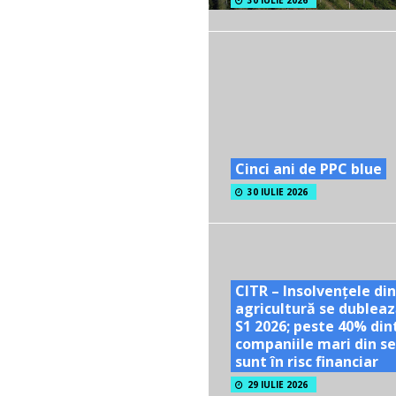
30 IULIE 2026
Cinci ani de PPC blue
30 IULIE 2026
CITR – Insolvențele din
agricultură se dubleaz
S1 2026; peste 40% din
companiile mari din se
sunt în risc financiar
29 IULIE 2026