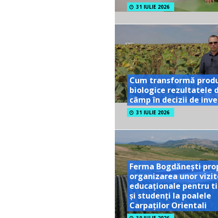
31 IULIE 2026
Cum transformă prod
biologice rezultatele 
câmp în decizii de inves
31 IULIE 2026
Ferma Bogdănești pro
organizarea unor vizit
educaționale pentru ti
și studenți la poalele
Carpaților Orientali