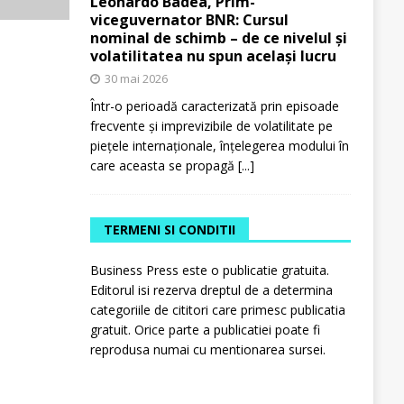
Leonardo Badea, Prim-
viceguvernator BNR: Cursul
nominal de schimb – de ce nivelul și
volatilitatea nu spun același lucru
30 mai 2026
Într-o perioadă caracterizată prin episoade
frecvente și imprevizibile de volatilitate pe
piețele internaționale, înțelegerea modului în
care aceasta se propagă
[...]
TERMENI SI CONDITII
Business Press este o publicatie gratuita.
Editorul isi rezerva dreptul de a determina
categoriile de cititori care primesc publicatia
gratuit. Orice parte a publicatiei poate fi
reprodusa numai cu mentionarea sursei.