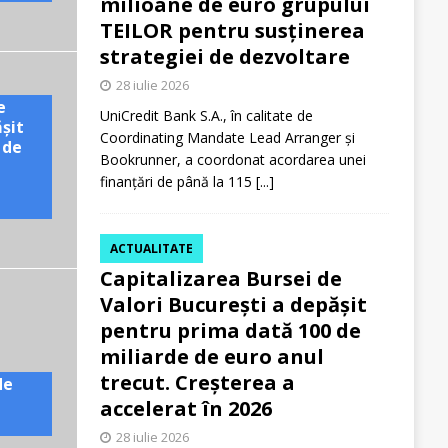
milioane de euro grupului
TEILOR pentru susținerea
strategiei de dezvoltare
28 iulie 2026
e
UniCredit Bank S.A., în calitate de
ășit
Coordinating Mandate Lead Arranger și
 de
Bookrunner, a coordonat acordarea unei
finanțări de până la 115
[...]
ACTUALITATE
Capitalizarea Bursei de
Valori București a depășit
pentru prima dată 100 de
miliarde de euro anul
trecut. Creșterea a
de
accelerat în 2026
28 iulie 2026