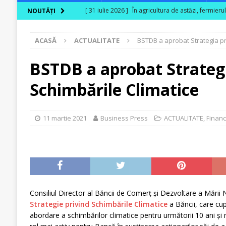
[ 31 iulie 2026 ]
În agricultura de astăzi, fermieru
NOUTĂȚI
[ 31 iulie 2026 ]
Cum transformă produsele biologi
ACASĂ
ACTUALITATE
BSTDB a aprobat Strategia pr
[ 30 iulie 2026 ]
Ferma Bogdănești propune organiz
Carpaților Orientali
ACTUALITATE
BSTDB a aprobat Strategi
[ 30 iulie 2026 ]
Cinci ani de PPC blue
ACTUALI
Schimbările Climatice
[ 29 iulie 2026 ]
CITR – Insolvențele din agricultu
sunt în risc financiar
ACTUALITATE
11 martie 2021
Business Press
ACTUALITATE
,
Financ
Consiliul Director al Băncii de Comerț și Dezvoltare a Mări
Strategie privind Schimbările Climatice
a Băncii, care cu
abordare a schimbărilor climatice pentru următorii 10 ani și