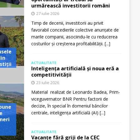
urmărească investitorii români
27 iulie 2026
Timp de decenii, investitorii au privit
favorabil concedierile colective anunțate de
marile companii, asociindu-le cu reducerea
costurilor și creșterea profitabilității.
[...]
usele
din
ACTUALITATE
tiții
Inteligența artificială și noua eră a
competitivității
23 iulie 2026
Material realizat de Leonardo Badea, Prim-
viceguvernator BNR Pentru factorii de
decizie, în special în domeniul băncilor
pune
e
centrale, inteligența artificială (AI)
[...]
neri
ACTUALITATE
Vacanțe fără griji de la CEC