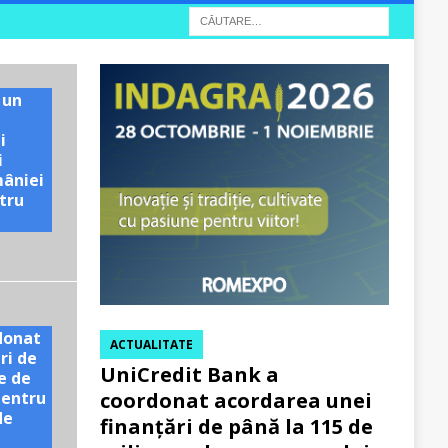
 un
i
i
mâniei
tru
e
donat
ACTUALITATE
ri de
UniCredit Bank a
e de
pentru
coordonat acordarea unei
de
finanțări de până la 115 de