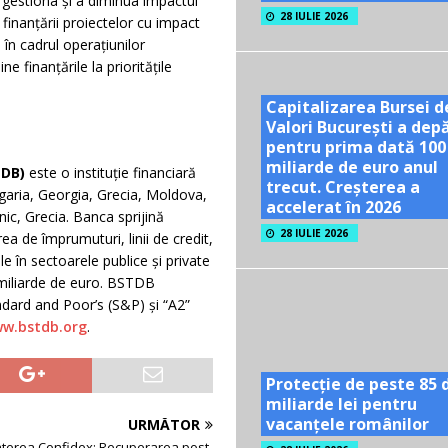
a gestiona și a diminua impactul
28 IULIE 2026
 finanțării proiectelor cu impact
 în cadrul operațiunilor
e finanțările la prioritățile
Capitalizarea Bursei d
Valori București a dep
pentru prima dată 100
miliarde de euro anul
TDB)
este o instituție financiară
trecut. Creșterea a
lgaria, Georgia, Grecia, Moldova,
accelerat în 2026
nic, Grecia. Banca sprijină
28 IULIE 2026
 de împrumuturi, linii de credit,
le în sectoarele publice și private
5 miliarde de euro. BSTDB
ndard and Poor’s (S&P) şi “A2”
w.bstdb.org
.
Protecție de peste 85 
miliarde lei pentru
vacanțele românilor
URMĂTOR
terea Confidex: Recuperarea post-