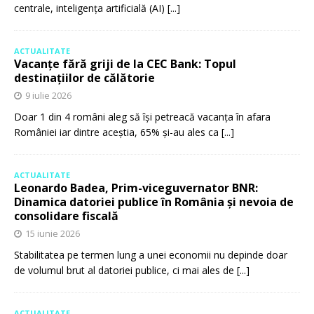
centrale, inteligența artificială (AI)
[...]
ACTUALITATE
Vacanțe fără griji de la CEC Bank: Topul
destinațiilor de călătorie
9 iulie 2026
Doar 1 din 4 români aleg să își petreacă vacanța în afara
României iar dintre aceștia, 65% și-au ales ca
[...]
ACTUALITATE
Leonardo Badea, Prim-viceguvernator BNR:
Dinamica datoriei publice în România și nevoia de
consolidare fiscală
15 iunie 2026
Stabilitatea pe termen lung a unei economii nu depinde doar
de volumul brut al datoriei publice, ci mai ales de
[...]
ACTUALITATE