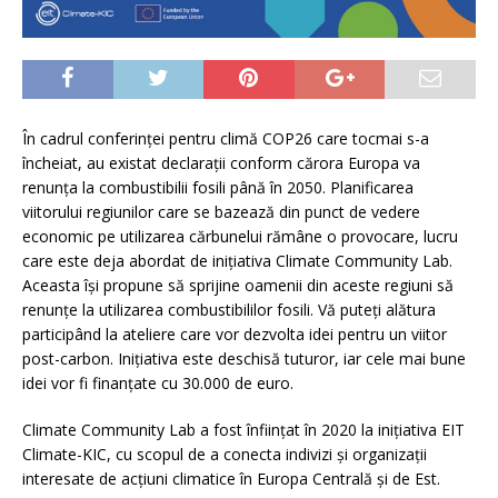
În cadrul conferinței pentru climă COP26 care tocmai s-a
încheiat, au existat declarații conform cărora Europa va
renunța la combustibilii fosili până în 2050. Planificarea
viitorului regiunilor care se bazează din punct de vedere
economic pe utilizarea cărbunelui rămâne o provocare, lucru
care este deja abordat de inițiativa Climate Community Lab.
Aceasta își propune să sprijine oamenii din aceste regiuni să
renunțe la utilizarea combustibililor fosili. Vă puteți alătura
participând la ateliere care vor dezvolta idei pentru un viitor
post-carbon. Inițiativa este deschisă tuturor, iar cele mai bune
idei vor fi finanțate cu 30.000 de euro.
Climate Community Lab a fost înființat în 2020 la inițiativa EIT
Climate-KIC, cu scopul de a conecta indivizi și organizații
interesate de acțiuni climatice în Europa Centrală și de Est.