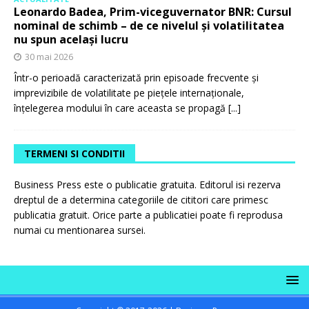
Leonardo Badea, Prim-viceguvernator BNR: Cursul
nominal de schimb – de ce nivelul și volatilitatea
nu spun același lucru
30 mai 2026
Într-o perioadă caracterizată prin episoade frecvente și
imprevizibile de volatilitate pe piețele internaționale,
înțelegerea modului în care aceasta se propagă
[...]
TERMENI SI CONDITII
Business Press este o publicatie gratuita. Editorul isi rezerva
dreptul de a determina categoriile de cititori care primesc
publicatia gratuit. Orice parte a publicatiei poate fi reprodusa
numai cu mentionarea sursei.