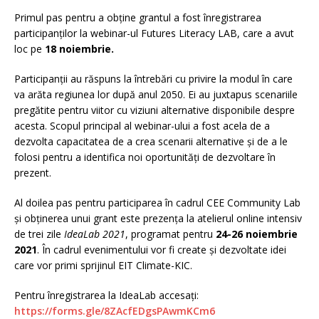
Primul pas pentru a obține grantul a fost înregistrarea
participanților la webinar-ul Futures Literacy LAB, care a avut
loc pe
18 noiembrie.
Participanții au răspuns la întrebări cu privire la modul în care
va arăta regiunea lor după anul 2050. Ei au juxtapus scenariile
pregătite pentru viitor cu viziuni alternative disponibile despre
acesta. Scopul principal al webinar-ului a fost acela de a
dezvolta capacitatea de a crea scenarii alternative și de a le
folosi pentru a identifica noi oportunități de dezvoltare în
prezent.
Al doilea pas pentru participarea în cadrul CEE Community Lab
și obținerea unui grant este prezența la atelierul online intensiv
de trei zile
IdeaLab 2021
, programat pentru
24-26 noiembrie
2021
. În cadrul evenimentului vor fi create și dezvoltate idei
care vor primi sprijinul EIT Climate-KIC.
Pentru înregistrarea la IdeaLab accesați:
https://forms.gle/8ZAcfEDgsPAwmKCm6