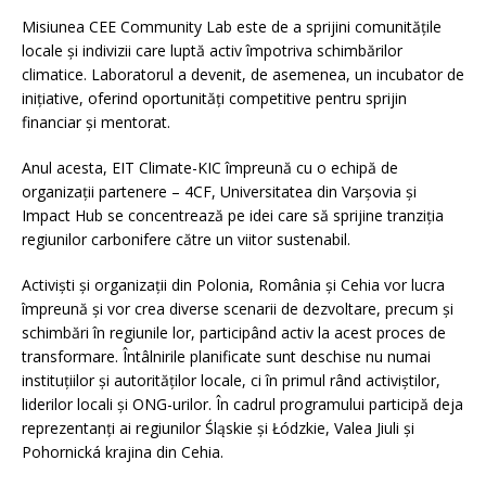
Misiunea CEE Community Lab este de a sprijini comunitățile
locale și indivizii care luptă activ împotriva schimbărilor
climatice. Laboratorul a devenit, de asemenea, un incubator de
inițiative, oferind oportunități competitive pentru sprijin
financiar și mentorat.
Anul acesta, EIT Climate-KIC împreună cu o echipă de
organizații partenere – 4CF, Universitatea din Varșovia și
Impact Hub se concentrează pe idei care să sprijine tranziția
regiunilor carbonifere către un viitor sustenabil.
Activiști și organizații din Polonia, România și Cehia vor lucra
împreună și vor crea diverse scenarii de dezvoltare, precum și
schimbări în regiunile lor, participând activ la acest proces de
transformare. Întâlnirile planificate sunt deschise nu numai
instituțiilor și autorităților locale, ci în primul rând activiștilor,
liderilor locali și ONG-urilor. În cadrul programului participă deja
reprezentanți ai regiunilor Śląskie și Łódzkie, Valea Jiuli și
Pohornická krajina din Cehia.