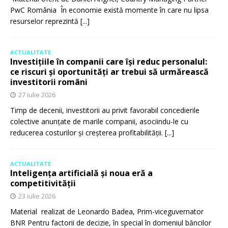
PwC România În economie există momente în care nu lipsa
resurselor reprezintă
[...]
ACTUALITATE
Investițiile în companii care își reduc personalul:
ce riscuri și oportunități ar trebui să urmărească
investitorii români
27 iulie 2026
Timp de decenii, investitorii au privit favorabil concedierile
colective anunțate de marile companii, asociindu-le cu
reducerea costurilor și creșterea profitabilității.
[...]
ACTUALITATE
Inteligența artificială și noua eră a
competitivității
23 iulie 2026
Material realizat de Leonardo Badea, Prim-viceguvernator
BNR Pentru factorii de decizie, în special în domeniul băncilor