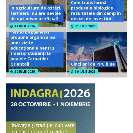
Cum transformă
În agricultura de astăzi,
produsele biologice
fermierul nu are nevoie
rezultatele din câmp în
de optimism artificial!
decizii de investiții
31 IULIE 2026
31 IULIE 2026
Ferma Bogdănești
propune organizarea
unor vizite
educaționale pentru
tineri și studenți la
poalele Carpaților
Orientali
Cinci ani de PPC blue
30 IULIE 2026
30 IULIE 2026