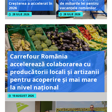
Creșterea a accelerat în
de miliarde lei pentru
2026
vacanțele românilor
28 IULIE 2026
28 IULIE 2026
Carrefour România
accelerează colaborarea cu
producătorii locali și artizanii
pentru acoperire și mai mare
la nivel național
10 AUGUST 2026