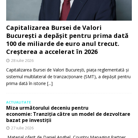
Capitalizarea Bursei de Valori
București a depășit pentru prima dată
100 de miliarde de euro anul trecut.
Creșterea a accelerat în 2026
28 iulie 2026
Capitalizarea Bursei de Valori București, piața reglementată și
sistemul multilateral de tranzacționare (SMT), a depășit pentru
prima dată în istorie
[...]
ACTUALITATE
Miza următorului deceniu pentru
economie: Tranziția către un model de dezvoltare
bazat pe investiții
27 iulie 2026
Material oferit de Daniel Anghel, Country Managing Partner