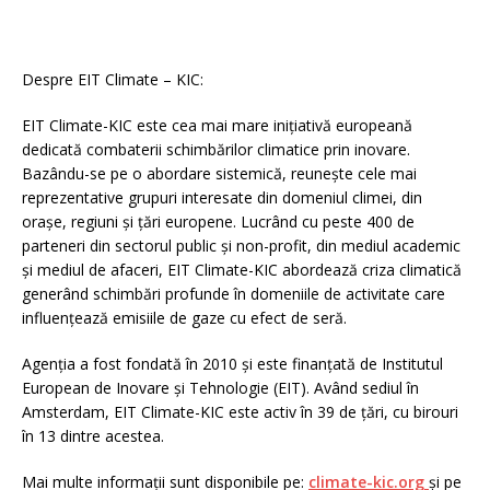
Despre EIT Climate – KIC:
EIT Climate-KIC este cea mai mare inițiativă europeană
dedicată combaterii schimbărilor climatice prin inovare.
Bazându-se pe o abordare sistemică, reunește cele mai
reprezentative grupuri interesate din domeniul climei, din
orașe, regiuni și țări europene. Lucrând cu peste 400 de
parteneri din sectorul public și non-profit, din mediul academic
și mediul de afaceri, EIT Climate-KIC abordează criza climatică
generând schimbări profunde în domeniile de activitate care
influențează emisiile de gaze cu efect de seră.
Agenția a fost fondată în 2010 și este finanțată de Institutul
European de Inovare și Tehnologie (EIT). Având sediul în
Amsterdam, EIT Climate-KIC este activ în 39 de țări, cu birouri
în 13 dintre acestea.
Mai multe informații sunt disponibile pe:
climate-kic.org
și pe