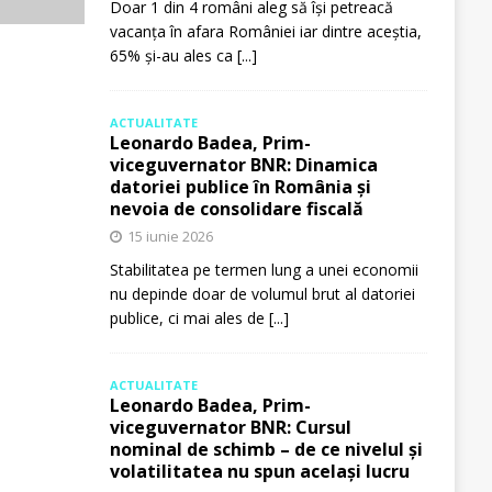
Doar 1 din 4 români aleg să își petreacă
vacanța în afara României iar dintre aceștia,
65% și-au ales ca
[...]
ACTUALITATE
Leonardo Badea, Prim-
viceguvernator BNR: Dinamica
datoriei publice în România și
nevoia de consolidare fiscală
15 iunie 2026
Stabilitatea pe termen lung a unei economii
nu depinde doar de volumul brut al datoriei
publice, ci mai ales de
[...]
ACTUALITATE
Leonardo Badea, Prim-
viceguvernator BNR: Cursul
nominal de schimb – de ce nivelul și
volatilitatea nu spun același lucru