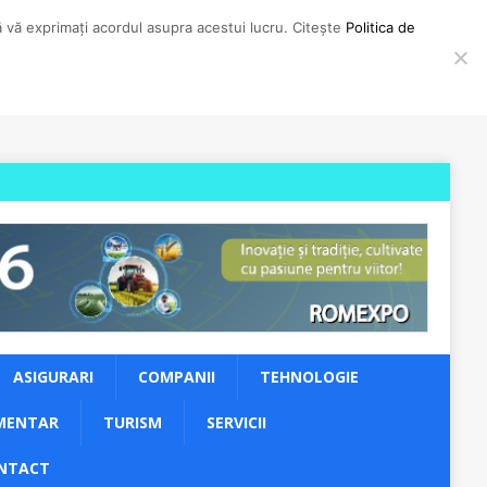
să vă exprimați acordul asupra acestui lucru. Citește
Politica de
ASIGURARI
COMPANII
TEHNOLOGIE
MENTAR
TURISM
SERVICII
NTACT