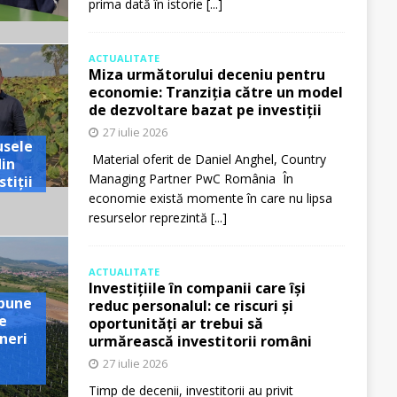
prima dată în istorie
[...]
ACTUALITATE
Miza următorului deceniu pentru
economie: Tranziția către un model
de dezvoltare bazat pe investiții
27 iulie 2026
usele
Material oferit de Daniel Anghel, Country
din
Managing Partner PwC România În
tiții
economie există momente în care nu lipsa
resurselor reprezintă
[...]
ACTUALITATE
Investițiile în companii care își
pune
reduc personalul: ce riscuri și
e
oportunități ar trebui să
neri
urmărească investitorii români
27 iulie 2026
Timp de decenii, investitorii au privit