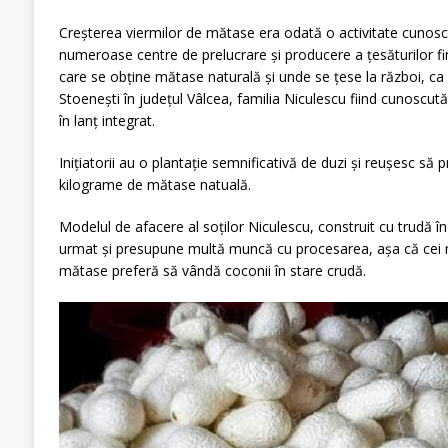
Creșterea viermilor de mătase era odată o activitate cunos
numeroase centre de prelucrare și producere a țesăturilor fi
care se obţine mătase naturală şi unde se ţese la război, ca
Stoeneşti în judeţul Vâlcea, familia Niculescu fiind cunoscut
în lanț integrat.
Iniţiatorii au o plantaţie semnificativă de duzi şi reuşesc s
kilograme de mătase natuală.
Modelul de afacere al soților Niculescu, construit cu trudă în 
urmat și presupune multă muncă cu procesarea, așa că cei m
mătase preferă să vândă coconii în stare crudă.