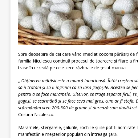
Spre deosebire de cei care vând imediat coconii părăsiţi de fl
familia Niculescu continuă procesul de toarcere şi filare a f
trase în urzeală pe cele zece războaie de ţesut manual.
„
Obţinerea mătăsii este o muncă laborioasă. Întâi creştem vi
să îi tratăm şi să îi îngrijim ca să iasă gogoşile. Acestea se fier
pentru a se face maramele. Ulterior, se trage separat firul, se f
gogoşi, se scarmănă şi se face ceva mai gros, cum ar fi stofa
scărmănăm vreo 200-300 de grame şi durează cam două-trei zi
Cristina Niculescu.
Maramele, ştergarele, şalurile, rochiile și iile pot fi admirate 
manifestările meşterilor populari din întreaga ţară.