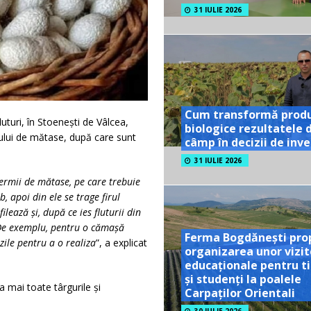
31 IULIE 2026
Cum transformă prod
uturi, în Stoeneşti de Vâlcea,
biologice rezultatele 
irului de mătase, după care sunt
câmp în decizii de inves
31 IULIE 2026
ermii de mătase, pe care trebuie
b, apoi din ele se trage firul
ilează şi, după ce ies fluturii din
. De exemplu, pentru o cămaşă
Ferma Bogdănești pro
le pentru a o realiza
”, a explicat
organizarea unor vizit
educaționale pentru ti
și studenți la poalele
la mai toate târgurile şi
Carpaților Orientali