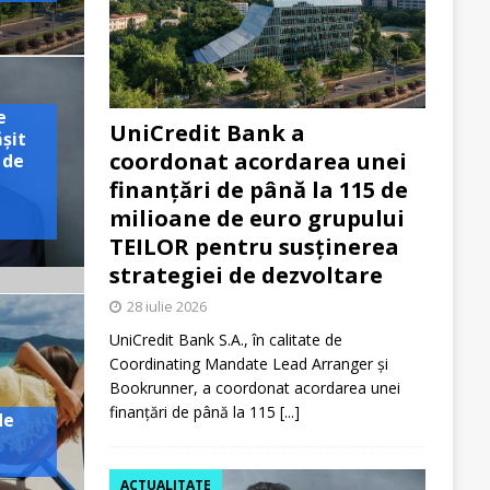
e
UniCredit Bank a
ășit
coordonat acordarea unei
 de
finanțări de până la 115 de
milioane de euro grupului
TEILOR pentru susținerea
strategiei de dezvoltare
28 iulie 2026
UniCredit Bank S.A., în calitate de
Coordinating Mandate Lead Arranger și
Bookrunner, a coordonat acordarea unei
finanțări de până la 115
[...]
de
ACTUALITATE