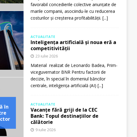
favorabil concedierile colective anunțate de
marile companii, asociindu-le cu reducerea
costurilor și creșterea profitabilității.
[...]
ACTUALITATE
Inteligența artificială și noua eră a
competitivității
23 iulie 2026
Material realizat de Leonardo Badea, Prim-
viceguvernator BNR Pentru factorii de
decizie, în special în domeniul băncilor
centrale, inteligența artificială (AI)
[...]
ACTUALITATE
ă în
Vacanțe fără griji de la CEC
tre
Bank: Topul destinațiilor de
ctor
călătorie
9 iulie 2026