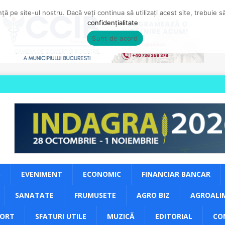
ă pe site-ul nostru. Dacă veți continua să utilizați acest site, trebuie 
confidențialitate
Sunt de acord
S
EVENIMENT
ECONOMIC
FINANCIAR BANCAR
SANATATE
FRUMUSETE
AGRO BIZ
AGROALI
PORT
SFATURI UTILE
MUZICĂ
EDITORIAL
CO