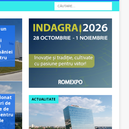
 un
i
i
mâniei
tru
e
donat
ACTUALITATE
ri de
e de
pentru
de