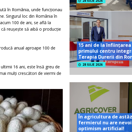
28 IULIE 2026
cută în România, unde funcționau
ne. Singurul loc din România în
 acum 100 de ani, se află la
ă că reușește să aibă o producție
15 ani de la înființarea
ă producă anual aproape 100 de
primului centru integr
Terapia Durerii din R
28 IULIE 2026
ultimii 16 ani, este însă greu de
ai mulți crescători de viermi de
În agricultura de astăz
fermierul nu are nevoi
optimism artificial!