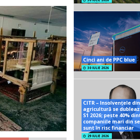
30 IULIE 2026
Cinci ani de PPC blue
30 IULIE 2026
CITR – Insolvențele din
agricultură se dubleaz
S1 2026; peste 40% din
companiile mari din se
sunt în risc financiar
29 IULIE 2026