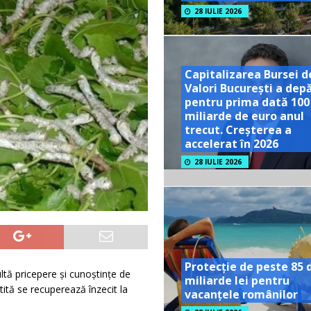
28 IULIE 2026
Capitalizarea Bursei d
Valori București a dep
pentru prima dată 100
miliarde de euro anul
trecut. Creșterea a
accelerat în 2026
28 IULIE 2026
Protecție de peste 85 
tă pricepere și cunoștințe de
miliarde lei pentru
stită se recuperează înzecit la
vacanțele românilor