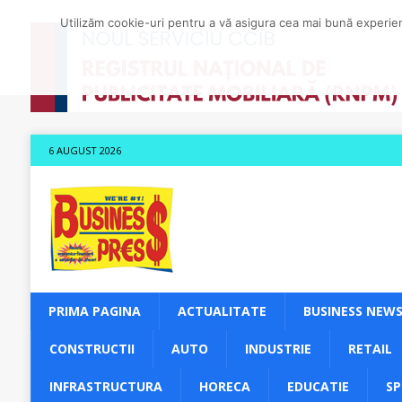
Utilizăm cookie-uri pentru a vă asigura cea mai bună experienț
6 AUGUST 2026
PRIMA PAGINA
ACTUALITATE
BUSINESS NEW
CONSTRUCTII
AUTO
INDUSTRIE
RETAIL
INFRASTRUCTURA
HORECA
EDUCATIE
S