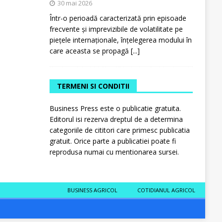
30 mai 2026
Într-o perioadă caracterizată prin episoade
frecvente și imprevizibile de volatilitate pe
piețele internaționale, înțelegerea modului în
care aceasta se propagă
[...]
TERMENI SI CONDITII
Business Press este o publicatie gratuita.
Editorul isi rezerva dreptul de a determina
categoriile de cititori care primesc publicatia
gratuit. Orice parte a publicatiei poate fi
reprodusa numai cu mentionarea sursei.
BUSINESS AGRICOL
COTIDIANUL AGRICOL