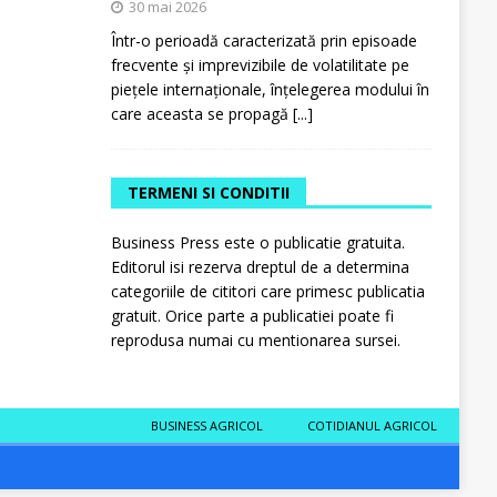
30 mai 2026
Într-o perioadă caracterizată prin episoade
frecvente și imprevizibile de volatilitate pe
piețele internaționale, înțelegerea modului în
care aceasta se propagă
[...]
TERMENI SI CONDITII
Business Press este o publicatie gratuita.
Editorul isi rezerva dreptul de a determina
categoriile de cititori care primesc publicatia
gratuit. Orice parte a publicatiei poate fi
reprodusa numai cu mentionarea sursei.
BUSINESS AGRICOL
COTIDIANUL AGRICOL