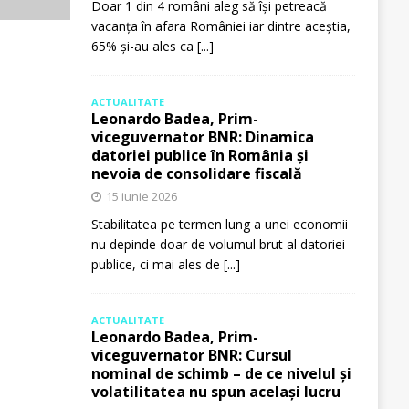
Doar 1 din 4 români aleg să își petreacă
vacanța în afara României iar dintre aceștia,
65% și-au ales ca
[...]
ACTUALITATE
Leonardo Badea, Prim-
viceguvernator BNR: Dinamica
datoriei publice în România și
nevoia de consolidare fiscală
15 iunie 2026
Stabilitatea pe termen lung a unei economii
nu depinde doar de volumul brut al datoriei
publice, ci mai ales de
[...]
ACTUALITATE
Leonardo Badea, Prim-
viceguvernator BNR: Cursul
nominal de schimb – de ce nivelul și
volatilitatea nu spun același lucru