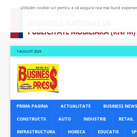
Utilizăm cookie-uri pentru a vă asigura cea mai bună experienț
7 AUGUST 2026
PRIMA PAGINA
ACTUALITATE
BUSINESS NEW
CONSTRUCTII
AUTO
INDUSTRIE
RETAIL
INFRASTRUCTURA
HORECA
EDUCATIE
S