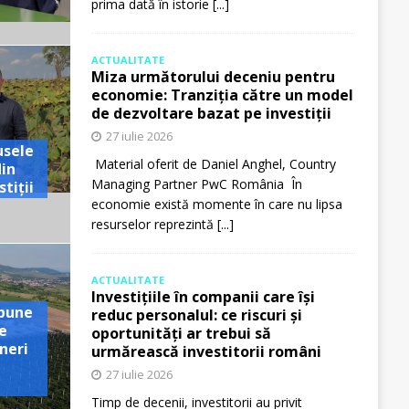
prima dată în istorie
[...]
ACTUALITATE
Miza următorului deceniu pentru
economie: Tranziția către un model
de dezvoltare bazat pe investiții
27 iulie 2026
usele
Material oferit de Daniel Anghel, Country
din
Managing Partner PwC România În
tiții
economie există momente în care nu lipsa
resurselor reprezintă
[...]
ACTUALITATE
Investițiile în companii care își
pune
reduc personalul: ce riscuri și
e
oportunități ar trebui să
neri
urmărească investitorii români
27 iulie 2026
Timp de decenii, investitorii au privit