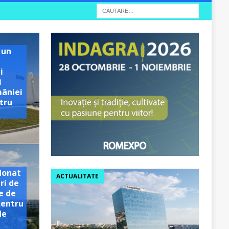
 un
i
i
mâniei
tru
e
donat
ACTUALITATE
ri de
e de
pentru
de