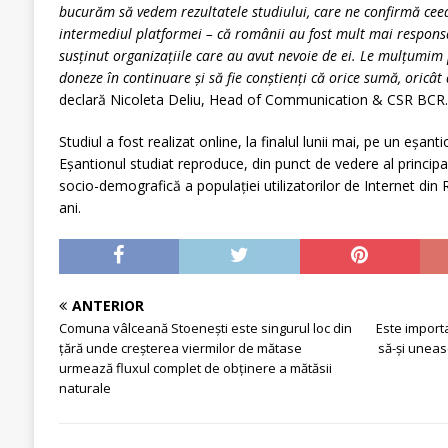
bucurăm să vedem rezultatele studiului, care ne confirmă ceea
intermediul platformei – că românii au fost mult mai responsa
susținut organizațiile care au avut nevoie de ei. Le mulțumim 
doneze în continuare și să fie conștienți că orice sumă, oricât
declară Nicoleta Deliu, Head of Communication & CSR BCR.
Studiul a fost realizat online, la finalul lunii mai, pe un eșa
Eșantionul studiat reproduce, din punct de vedere al principale
socio-demografică a populaţiei utilizatorilor de Internet di
ani.
ANTERIOR
Comuna vâlceană Stoeneşti este singurul loc din
Este importa
ţără unde creşterea viermilor de mătase
să-şi uneas
urmează fluxul complet de obținere a mătăsii
naturale