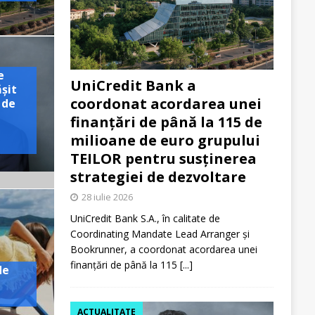
e
UniCredit Bank a
ășit
coordonat acordarea unei
 de
finanțări de până la 115 de
milioane de euro grupului
TEILOR pentru susținerea
strategiei de dezvoltare
28 iulie 2026
UniCredit Bank S.A., în calitate de
Coordinating Mandate Lead Arranger și
Bookrunner, a coordonat acordarea unei
finanțări de până la 115
[...]
de
ACTUALITATE