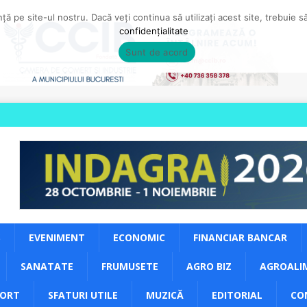
ă pe site-ul nostru. Dacă veți continua să utilizați acest site, trebuie 
confidențialitate
Sunt de acord
S
EVENIMENT
ECONOMIC
FINANCIAR BANCAR
SANATATE
FRUMUSETE
AGRO BIZ
AGROALI
PORT
SFATURI UTILE
MUZICĂ
EDITORIAL
CO