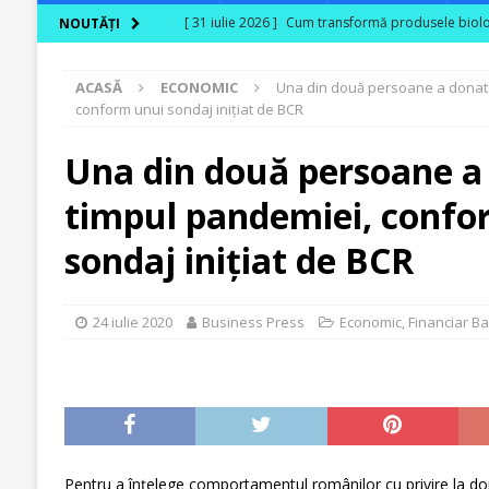
[ 31 iulie 2026 ]
Cum transformă produsele biologi
NOUTĂȚI
[ 30 iulie 2026 ]
Ferma Bogdănești propune organiz
ACASĂ
ECONOMIC
Una din două persoane a donat 
Carpaților Orientali
ACTUALITATE
conform unui sondaj inițiat de BCR
[ 30 iulie 2026 ]
Cinci ani de PPC blue
ACTUALI
Una din două persoane a 
[ 29 iulie 2026 ]
CITR – Insolvențele din agricultu
timpul pandemiei, confo
sunt în risc financiar
ACTUALITATE
[ 31 iulie 2026 ]
În agricultura de astăzi, fermieru
sondaj inițiat de BCR
24 iulie 2020
Business Press
Economic
,
Financiar B
Pentru a înțelege comportamentul românilor cu privire la 