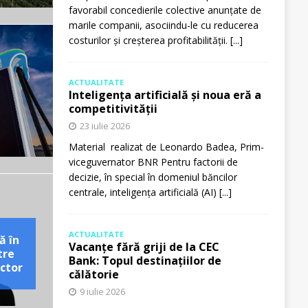
favorabil concedierile colective anunțate de
marile companii, asociindu-le cu reducerea
costurilor și creșterea profitabilității.
[...]
ACTUALITATE
Inteligența artificială și noua eră a
competitivității
23 iulie 2026
Material realizat de Leonardo Badea, Prim-
viceguvernator BNR Pentru factorii de
decizie, în special în domeniul băncilor
centrale, inteligența artificială (AI)
[...]
ACTUALITATE
ă în
Vacanțe fără griji de la CEC
tre
Bank: Topul destinațiilor de
ctor
călătorie
9 iulie 2026