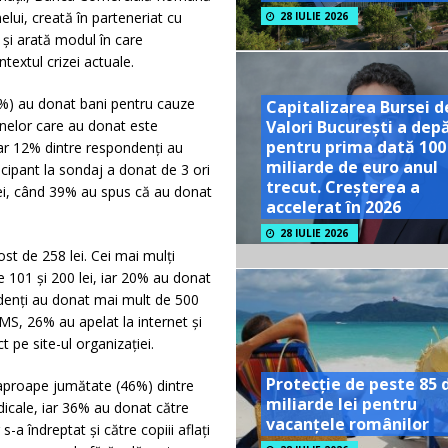
lui, creată în parteneriat cu
28 IULIE 2026
 și arată modul în care
textul crizei actuale.
%) au donat bani pentru cauze
Capitalizarea Bursei d
Valori București a dep
nelor care au donat este
pentru prima dată 100
ar 12% dintre respondenți au
miliarde de euro anul
cipant la sondaj a donat de 3 ori
trecut. Creșterea a
zei, când 39% au spus că au donat
accelerat în 2026
28 IULIE 2026
t de 258 lei. Cei mai mulți
 101 și 200 lei, iar 20% au donat
ndenți au donat mai mult de 500
SMS, 26% au apelat la internet și
t pe site-ul organizației.
Protecție de peste 85 
aproape jumătate (46%) dintre
miliarde lei pentru
dicale, iar 36% au donat către
vacanțele românilor
a îndreptat și către copiii aflați