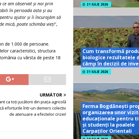
 ce am observat și noi prin
31 IULIE 2026
bili în perioada asta și au
pentru ajutor și îi încurajăm să
 de mică, poate schimba vieți
”,
ntion de 1.000 de persoane.
Cum transformă prod
lor caracteristici, structura
biologice rezultatele 
n România cu vârsta de peste 18
câmp în decizii de inves
31 IULIE 2026
URMĂTOR
nt ca toţi jucătorii din piaţa agricolă
Ferma Bogdănești pro
că eforturile într-un demers colectiv
organizarea unor vizit
de atenuare a efectelor crizei!
educaționale pentru ti
și studenți la poalele
Carpaților Orientali