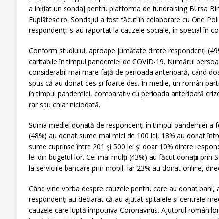
a inițiat un sondaj pentru platforma de fundraising Bursa Bine
Euplătesc.ro. Sondajul a fost făcut în colaborare cu One Poll
respondenții s-au raportat la cauzele sociale, în special în con
Conform studiului, aproape jumătate dintre respondenți (49
caritabile în timpul pandemiei de COVID-19. Numărul persoa
considerabil mai mare față de perioada anterioară, când do
spus că au donat des și foarte des. În medie, un român parti
în timpul pandemiei, comparativ cu perioada anterioară cri
rar sau chiar niciodată.
Suma mediei donată de respondenţi în timpul pandemiei a fos
(48%) au donat sume mai mici de 100 lei, 18% au donat între
sume cuprinse între 201 și 500 lei și doar 10% dintre respo
lei din bugetul lor. Cei mai mulți (43%) au făcut donații prin 
la serviciile bancare prin mobil, iar 23% au donat online, direc
Când vine vorba despre cauzele pentru care au donat bani, 
respondenți au declarat că au ajutat spitalele și centrele me
cauzele care luptă împotriva Coronavirus. Ajutorul românilor s-