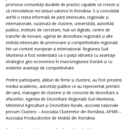
promova comunități durabile de practici capabile să creeze și
să remodeleze noi lanțuri valorice în România. S-a consolidat
astfel o rețea informală de părți interesate, regionale și
internaționale, susținută de clustere, universități, autorități
publice, institute de cercetare, hub-uri digitale, centre de
transfer de inovare, agenții de dezvoltare regională și alte
entități interesate de promovare și competitivitate regională
într-un context european și internațional. Regiunea Sud-
Muntenia a fost evidențiată ca o piață vibrantă cu avantaje
strategice geo-economice în macroregiunea Dunării și cu
evidente avantaje de competitivitate.
Printre participanți, alături de firme și clustere, au fost prezenți
mediul academic, autorități publice ce au reprezentat primării
din țară, manageri de clustere și de consorții de dezvoltare a
afacerilor, Agenția de Dezvoltare Regională Sud-Muntenia,
Ministerul Agriculturii și Dezvoltării Rurale, asociații naționale
precum Clustero – Asociația Clusterelor din România, APMR –
Asociația Producătorilor de Mobilă din România.