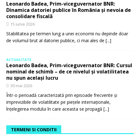
Leonardo Badea, Prim-viceguvernator BNR:
Dinamica datoriei publice în România și nevoia de
consolidare fiscală
15 iunie 2026
Stabilitatea pe termen lung a unei economii nu depinde doar
de volumul brut al datoriei publice, ci mai ales de
[...]
ACTUALITATE
Leonardo Badea, Prim-viceguvernator BNR: Cursul
nominal de schimb – de ce nivelul și volatilitatea
nu spun același lucru
30 mai 2026
Într-o perioadă caracterizată prin episoade frecvente și
imprevizibile de volatilitate pe piețele internaționale,
înțelegerea modului în care aceasta se propagă
[...]
TERMENI SI CONDITII