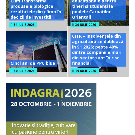
Cum transformă
educaționale pentru
produsele biologice
tineri și studenți la
rezultatele din câmp în
poalele Carpaților
decizii de investiții
Orientali
31 IULIE 2026
30 IULIE 2026
CITR – Insolvențele din
agricultură se dublează
în S1 2026; peste 40%
dintre companiile mari
din sector sunt în risc
Cinci ani de PPC blue
financiar
30 IULIE 2026
29 IULIE 2026