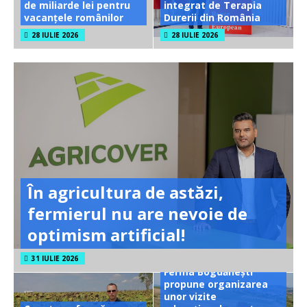
de miliarde lei pentru
integrat de Terapia
vacanțele românilor
Durerii din România
28 IULIE 2026
28 IULIE 2026
În agricultura de astăzi,
fermierul nu are nevoie de
optimism artificial!
31 IULIE 2026
Ferma Bogdănești
propune organizarea
unor vizite