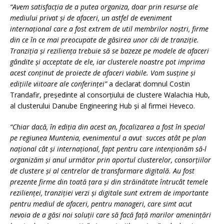
“Avem satisfacția de a putea organiza, doar prin resurse ale
mediului privat și de afaceri, un astfel de eveniment
internațional care a fost extrem de util membrilor noștri, firme
din ce în ce mai preocupate de găsirea unor căi de tranziție.
Tranziția și reziliența trebuie să se bazeze pe modele de afaceri
gândite și acceptate de ele, iar clusterele noastre pot imprima
acest conținut de proiecte de afaceri viabile. Vom susține și
edițiile viitoare ale conferinței”
a declarat domnul Costin
Trandafir, președinte al consorțiului de clustere Walachia Hub,
al clusterului Danube Engineering Hub și al firmei Heveco.
“Chiar dacă, în ediția din acest an, focalizarea a fost în special
pe regiunea Muntenia, evenimentul a avut succes atât pe plan
național cât și internațional, fapt pentru care intenționăm să-l
organizăm și anul următor prin aportul clusterelor, consorțiilor
de clustere și al centrelor de transformare digitală. Au fost
prezente firme din toată țara și din străinătate întrucât temele
rezilienței, tranziției verzi și digitale sunt extrem de importante
pentru mediul de afaceri, pentru manageri, care simt acut
nevoia de a găsi noi soluții care să facă față marilor amenințări