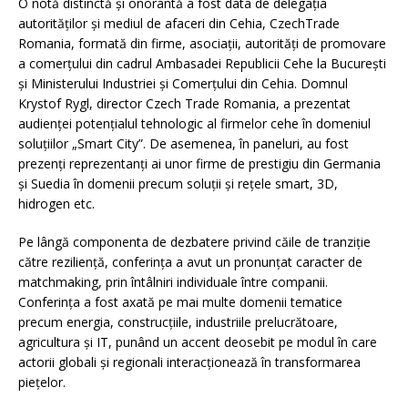
O notă distinctă și onorantă a fost data de delegația
autorităților și mediul de afaceri din Cehia, CzechTrade
Romania, formată din firme, asociații, autorități de promovare
a comerțului din cadrul Ambasadei Republicii Cehe la București
și Ministerului Industriei și Comerțului din Cehia. Domnul
Krystof Rygl, director Czech Trade Romania, a prezentat
audienței potențialul tehnologic al firmelor cehe în domeniul
soluțiilor „Smart City”. De asemenea, în paneluri, au fost
prezenți reprezentanți ai unor firme de prestigiu din Germania
și Suedia în domenii precum soluții și rețele smart, 3D,
hidrogen etc.
Pe lângă componenta de dezbatere privind căile de tranziție
către reziliență, conferința a avut un pronunțat caracter de
matchmaking, prin întâlniri individuale între companii.
Conferința a fost axată pe mai multe domenii tematice
precum energia, construcțiile, industriile prelucrătoare,
agricultura și IT, punând un accent deosebit pe modul în care
actorii globali și regionali interacționează în transformarea
piețelor.