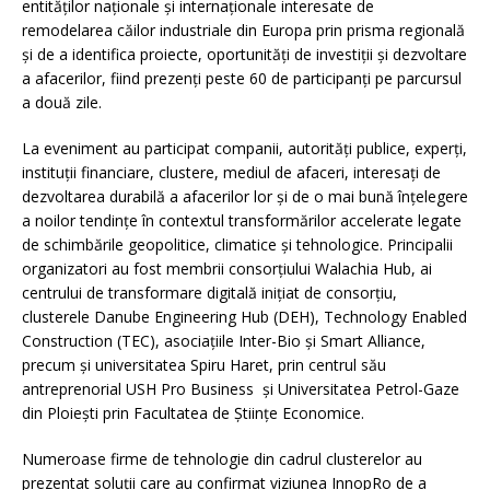
entităților naționale și internaționale interesate de
remodelarea căilor industriale din Europa prin prisma regională
și de a identifica proiecte, oportunități de investiții și dezvoltare
a afacerilor, fiind prezenți peste 60 de participanți pe parcursul
a două zile.
La eveniment au participat companii, autorități publice, experți,
instituții financiare, clustere, mediul de afaceri, interesați de
dezvoltarea durabilă a afacerilor lor și de o mai bună înțelegere
a noilor tendințe în contextul transformărilor accelerate legate
de schimbările geopolitice, climatice și tehnologice. Principalii
organizatori au fost membrii consorțiului Walachia Hub, ai
centrului de transformare digitală inițiat de consorțiu,
clusterele Danube Engineering Hub (DEH), Technology Enabled
Construction (TEC), asociațiile Inter-Bio și Smart Alliance,
precum și universitatea Spiru Haret, prin centrul său
antreprenorial USH Pro Business și Universitatea Petrol-Gaze
din Ploiești prin Facultatea de Științe Economice.
Numeroase firme de tehnologie din cadrul clusterelor au
prezentat soluții care au confirmat viziunea InnopRo de a