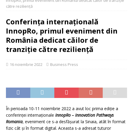
InnopRo, primul eveniment din România dedicat căilor de tranziție
către reziliență
Conferința internațională
InnopRo, primul eveniment din
România dedicat căilor de
tranziție către reziliență
16 noiembrie 2022
Business Press
În perioada 10-11 noiembrie 2022 a avut loc prima ediție a
conferinței internaționale
InnopRo – Innovation Pathways
Romania
, eveniment ce s-a desfășurat la Sinaia, atât în format
fizic cât și în format digital. Aceasta s-a adresat tuturor